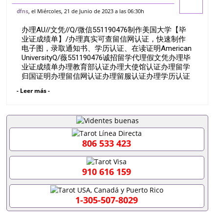
大学【毕业证成绩单】/办理真实可查留信网
, el Miércoles, 21 de Junio de 2023 a las 06:30h
dfns
认证，快速制作电子图，录取通知书、学历
办理AU//文凭//Q/微信551190476制作美国大学【毕
认证、在读证明Ameri
业证成绩单】/办理真实可查留信网认证，快速制作
电子图，录取通知书、学历认证、在读证明American
UniversityQ/薇551190476诚招留学代理假文凭办理毕
业证成绩单办理教育部认证办理大使馆认证办理留学
归国证明办理留信网认证办理留服认证办理学历认证
办理学生卡办理录取通知书办理学位证书办理美国文
- Leer más -
凭办理澳洲文凭办理英国文凭办理加拿大文凭办理德
国文凭 一、快速办理材料： 1、毕业证+成绩单+留学
回国人员证明+教育部认证,录取通知书，雅思。（全
套留学回国必备证明材料，给父母及亲朋好友一份完
美交代）； 2、雅思、托福，OFFER，在读证明，学
生卡等留学相关材料（申请学校、转学，甚至是申请
806 533 423
工签都可以用到）。 注：上述材料，随时都可以安排
办理，毕业证成绩单，学校，专业，学位，毕业时间
都可以根据客户要求安排。 国内找工作假的毕业证可
910 616 159
以用吗551190476假的毕业证成绩单可以办学历认证
吗551190476要定居国外需要办理什么材料
551190476入职事业单位/国企假的毕业证会查吗
1-305-507-8029
551190476入职国企/事业单位需要些什么材料
551190476办理假毕业证在国内能用吗, 挂科拿不到毕