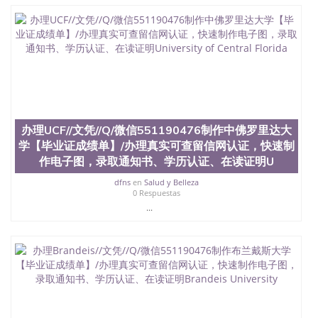
QQ微信551190476国外文凭回国认证QQ微信
551190476泰国文凭办理QQ微信551190476法国留学
回国证明QQ微信551190476 国外烫金照片QQ微信
551190476外国文凭在中国有用吗QQ微信551190476
德国留学回国证明QQ微信551190476爱尔兰留学回国
证明QQ微信551190476国外硕士文凭办理QQ微信
551190476 网上买文凭可靠吗QQ微信551190476买国
外文凭质量QQ微信551190476国外本科毕业证怎么办
理QQ微信551190476国外大学文凭真制作QQ微信
551190476办国外文凭可找工作QQ微信551190476国
办理UCF//文凭//Q/微信551190476制作中佛罗里达大
外大学有毕业证QQ微信551190476办理国外毕业证价
学【毕业证成绩单】/办理真实可查留信网认证，快速制
格QQ微信551190476国外编号查询QQ微信551190476
作电子图，录取通知书、学历认证、在读证明U
办理国外文凭要交定金吗QQ微信551190476办国外可
查文凭QQ微信551190476网上购买真文凭可信吗QQ
dfns
en
Salud y Belleza
微信551190476学士学位证书查询机构QQ微信
0 Respuestas
551190476 国外资格证书办理QQ微信551190476如何
...
办理学历认证QQ微信551190476海外文凭认证办理
QQ微信551190476 圣何塞州立大学（San Jose State
University, 又译为“圣荷西州立大学”）成立于1857
年，简称SJSU，是加州历史悠久的大学之一，也是美
西地区的公立大学之一。位于圣何塞市San Jose中
心，占地154公顷。它是一所位于加利福尼亚州的著
名综合性公立大学，它以极高的就业率，全美名列前
茅的毕业薪资，浓厚的多元化学术氛围，杰出的本科