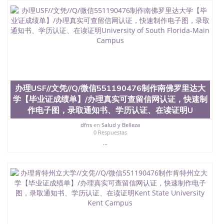
结构（包括：水印，阴影底纹，钢印LOGO烫金烫
银，LOGO烫金烫银复合重叠。 文字图案浮雕，激光
镭射，紫外荧光，温感，复印防伪）都有原版本文凭
对照。质量得到了广大海外客户群体的认可，同时和
海外学校留学中介， 同时能做到与时俱进，及时掌握
各大院校的（毕业证，成绩单，资格证，学生卡，结
业证，录取通知书，在读证明等相关材料）的版本更
新信息， 能够在时间掌握的海外学历文凭的样版，尺
寸大小，纸张材质，防伪技术等等，并在时间收集到
办理USF//文凭//Q/微信551190476制作南佛罗里达大
原版实物，以求达到客户的需求。 我们的优势： 我
们在保证合理定价的同时，坚持较高性价比，通过品
学【毕业证成绩单】/办理真实可查留信网认证，快速制
质和效率不断优化，为您倾情诠释什么是高性价比。
作电子图，录取通知书、学历认证、在读证明U
咨询顾问：Sam q/微信:551190476 Q/微
dfns
en
Salud y Belleza
信:551190476办理毕业证成绩单、教育部认证,录取通
0 Respuestas
知书，雅思，留学回国证明.
...
公司专业制作、办理、仿制、成绩单文凭、改成绩、
教育部学历学位认证、毕业证、成绩单、文凭、学历
文凭、假文凭假毕业证假学历书制作、假制作、办
理、仿制学位证书、毕业证文凭、文凭毕业证、毕业
证认证、留服认证、使馆认证、使馆证明、使馆留学
回国人员证明、留学生认证、学历认证、文凭认证学
位认证、留学生学历认证、留学生学位认证、英国文
凭学历、美国文凭学历、澳洲文凭学历、加拿大文凭