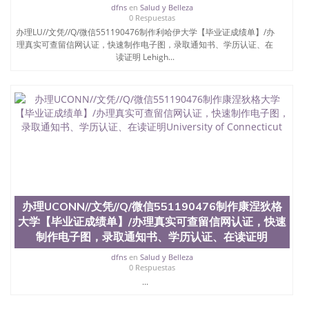
dfns
en
Salud y Belleza
留服真实存档可查，存档。 2、留学回国人员证明
0 Respuestas
（使馆认证），使馆网站真实存档可查。 3、留信网
办理LU//文凭//Q/微信551190476制作利哈伊大学【毕业证成绩单】/办
真实可查认证办理，存档可查，终身受用。 四、办理
理真实可查留信网认证，快速制作电子图，录取通知书、学历认证、在
流程农业科学院、艺术与建筑学院、商学院、交流学
读证明 Lehigh...
院、地球及物质科学院、教育学院、工程学院、健康
与人类发展学院、信息工程与科学学院、人文学院、
护理学院、科学学院等。学校的教育学院排名在全美
前十名，工学院排名在前十五名，且继续攀升中。纽
约大学为学生们提供本科、硕士及博士学位。学校的
专业课程包括：会计学、MBA、财务、教育、建筑工
程、经济、医学、护理、文学、音乐、生物学、统计
学、美术、电子工程、天文学、农业、环境污染控
制、历史、电气工程、生物工程、建筑设计、工商管
理、材料科学、机械工程、航天工程、土木工程、数
学、化学、英语、社会科学、心理学、戏剧、市场营
办理UCONN//文凭//Q/微信551190476制作康涅狄格
销、机械工程、计算机科学、物理学、人工智能、商
大学【毕业证成绩单】/办理真实可查留信网认证，快速
科、金融专业 1、客户提供相关材料，确定客户办理
信息，给出操作方案； 2、补充毕业证成绩单等相关
制作电子图，录取通知书、学历认证、在读证明
材料； 3、留服注册申请账号，付定金； 4、预约递
dfns
en
Salud y Belleza
交时间，公司人员陪同客户本人一起去留服递交材
0 Respuestas
料； 5、等待结果，完成结果书留服直接邮寄给客户
...
6、客户确认收到结果，付余款。 我们对海外大学及
学院的毕业证成绩单所使用的材料，尺寸大小，防伪