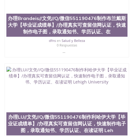
教育质量，被《福克斯》杂志评选为全美50强公立综
合性大学，每年有来自世界各地的成百上千的海外学
生前往求学。 至今，这是一所在世界上享有学术地
办理Brandeis//文凭//Q/微信551190476制作布兰戴斯
位、声誉、实习机会和影响力的高等教育机构，并获
大学【毕业证成绩单】/办理真实可查留信网认证，快速
誉为美国本科教育质量的核心代表。其计算机系与会
制作电子图，录取通知书、学历认证、在
计系更是在当今美国大学教学排名中表现优异。其毕
业生大多可以在其所处地域的世界硅谷中心得到工作
dfns
en
Salud y Belleza
机会。许多硅谷公司甚至在学生大三和大四的学期提
0 Respuestas
供许多相应科系的实习机会。无论是加州大学系统
...
(UC)，还是加州州立大学系统(CSU), 圣何塞州立大学
都占据着加州所有大学中的地理位置。 圣何塞州立大
学座落于硅谷(Silicon Valley), 于附近的旧金山-圣何塞
地区为全美的重要科技中心。约有学生三万人，超过
134种学士学科和65个硕士学科，并有来自世界60余
国的学生来此就读。其有名的科系如计算机科学，电
子工程学，工商管理学，艺术设计，和航空学等，深
受性肯定及好评；而各种大学部和研究所的商学课程
也吸引了众多不同国家的专业人士前来研究与学习。
二、办理流程： 1、收集客户办理信息； 2、客户付
定金下单； 3、公司确认到账转制作点做电子图；
办理LU//文凭//Q/微信551190476制作利哈伊大学【毕
4、电子图做好发给客户确认； 5、电子图确认好转成
业证成绩单】/办理真实可查留信网认证，快速制作电子
品部做成品； 6、成品做好拍照或者视频确认再付余
款； 7、快递给客户（国内顺丰，国外DHL）。 三、
图，录取通知书、学历认证、在读证明 Leh
真实网上可查的证明材料 1、教育部学历学位认证，