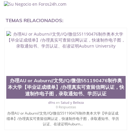
业证怎么办, 毕业证丢了怎么办, 没有正常毕业怎么办
理毕业证,没毕业可以办学历认证吗,您是否因为中途
辍学、挂科而没有正常毕业551190476您是否因为递
TEMAS RELACIONADOS:
交材料不齐而被拒之门外551190476您是否因没正常
毕业而导致回国得不到教育部认证在校挂科了不想读
了,成绩不理想毕不了业怎么办551190476找工作没有
文凭怎么办,怎么办理本科/研究生文凭551190476如
何办理本科/硕士毕业证551190476网上买文凭可靠吗
551190476哪里可以买国外文凭551190476国外本科
毕业证怎么办理551190476国外大学文凭可以打工作
吗551190476怎么办理 外假毕业证551190476哪里可
以制作美国毕业证551190476哪里可以办理澳洲毕业
证551190476留学生在哪里可以买假毕业证
551190476哪里可以办理加拿大毕业证551190476申
办理AU or Auburn//文凭//Q/微信551190476制作奥
请学校办理假的毕业证成绩单可以吗551190476哪里
本大学【毕业证成绩单】/办理真实可查留信网认证，快
可以办理水印成绩单551190476哪里可以修改成绩单
速制作电子图，录取通知书、学历认证
GPA分数551190476假毕业证能查出来吗551190476
假文凭网上能查到吗551190476 如何拿到国外毕业证
dfns
en
Salud y Belleza
QQ微信551190476办假大学毕业证QQ微信551190476
0 Respuestas
国外毕业证去哪认证QQ微信551190476找毕业证封皮
办理AU or Auburn//文凭//Q/微信551190476制作奥本大学【毕业证成
QQ微信551190476国外毕业证外壳定制QQ微信
绩单】/办理真实可查留信网认证，快速制作电子图，录取通知书、学历
551190476快速代办国外毕业证QQ微信551190476快
认证、在读证明Auburn...
速拿到国外文凭QQ微信551190476国外留学文凭认证