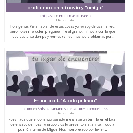
problema con mi novia y "amigo"
chispas1
en
Problemas de Pareja
1 Respuestas
Hola gente. Para hablar de estas cosas yo no soy de usar la red,
pero no se ni a quien preguntar ire al grano. mi novia con la que
llevo bastante tiempo y hemos tenido muchos problemas por...
En mi local.."Atodo pulmon"
alcom
en
Artistas, cantantes, cantautores, compositores
0 Respuestas
Pues nada que el domingo pasado me grabé un temilla en el local
de ensayo de nuestro grupo y os lo presento ala..ahí va. ‪Todo a
pulmón, tema de Miguel Rios interpretado por Javier...