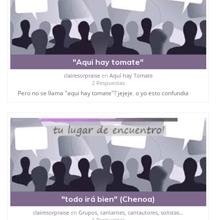
"Aqui hay tomate"
clairesorpraise
en
Aquí hay Tomate
2 Respuestas
Pero no se llama "aqui hay tomate"? jejeje. o yo esto confundia
"todo irá bien" (Chenoa)
clairesorpraise
en
Grupos, cantantes, cantautores, solistas...
1 Respuestas