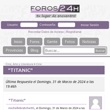
Usuario:
Contraseña:
Recordar Datos de Acceso
|
Registrarse
Inicio
Foros
Gente
Fotos
Noticias
Provincias
Blog
Cine, Arte y Literatura
>
Cine
"TITANIC"
Última Respuesta el Domingo, 31 de Marzo de 2024 a las
19:46h
"Titanic"
, el Domingo, 31 de Marzo de 2024 a las
michellebratcher81