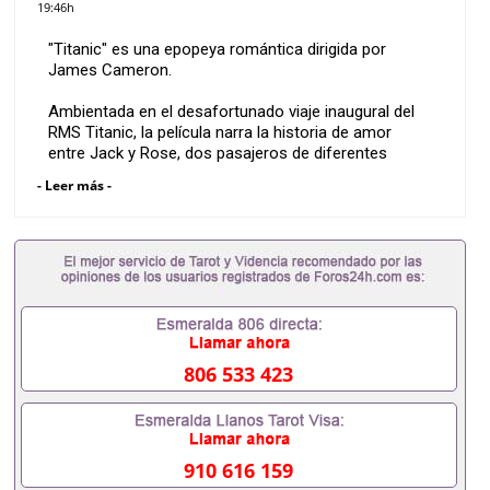
19:46h
"Titanic" es una epopeya romántica dirigida por
James Cameron.
Ambientada en el desafortunado viaje inaugural del
RMS Titanic, la película narra la historia de amor
entre Jack y Rose, dos pasajeros de diferentes
clases sociales.
- Leer más -
Con una trama emotiva, actuaciones convincentes y
efectos visuales impresionantes, "Titanic" cautiva a
los espectadores mientras explora temas
universales como el amor, el sacrificio y la tragedia.
Una obra maestra cinematográfica que perdura en el
tiempo.
806 533 423
910 616 159