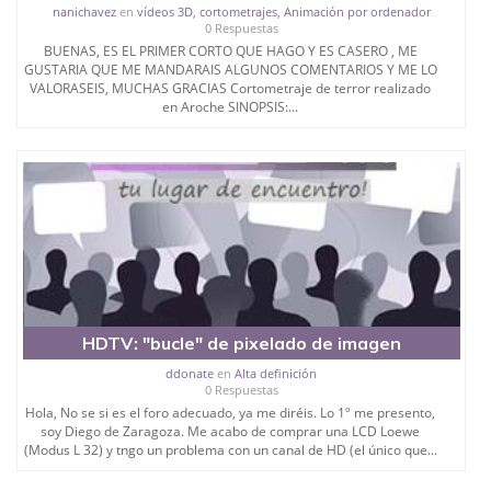
nanichavez
en
vídeos 3D, cortometrajes, Animación por ordenador
0 Respuestas
BUENAS, ES EL PRIMER CORTO QUE HAGO Y ES CASERO , ME
GUSTARIA QUE ME MANDARAIS ALGUNOS COMENTARIOS Y ME LO
VALORASEIS, MUCHAS GRACIAS Cortometraje de terror realizado
en Aroche SINOPSIS:...
HDTV: "bucle" de pixelado de imagen
ddonate
en
Alta definición
0 Respuestas
Hola, No se si es el foro adecuado, ya me diréis. Lo 1º me presento,
soy Diego de Zaragoza. Me acabo de comprar una LCD Loewe
(Modus L 32) y tngo un problema con un canal de HD (el único que...