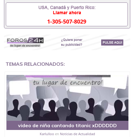
1-305-507-8029
TEMAS RELACIONADOS:
video de niña cantando titanic xDDDDDD
KarluXoo
en
Noticias de Actualidad