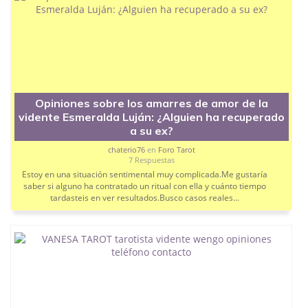
Uso de la astrología:
Como también se
anuncia como astróloga, ¿aporta datos útiles
basados en los signos o se centra solo en el
tarot?
Si sabéis en qué horarios suele estar más disponible
o si tiene algún teléfono directo para evitar rodeos
en la web, os leo por aquí.
Opiniones sobre los amarres de amor de la
¡Muchas gracias por la ayuda!
vidente Esmeralda Luján: ¿Alguien ha recuperado
a su ex?
chaterio76
en
Foro Tarot
7 Respuestas
Estoy en una situación sentimental muy complicada.Me gustaría
saber si alguno ha contratado un ritual con ella y cuánto tiempo
tardasteis en ver resultados.Busco casos reales...