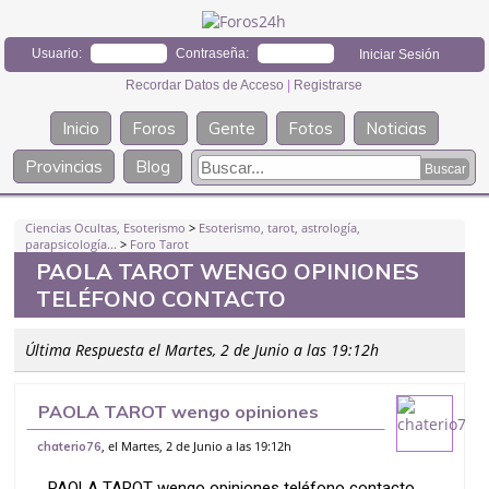
Usuario:
Contraseña:
Recordar Datos de Acceso
|
Registrarse
Inicio
Foros
Gente
Fotos
Noticias
Provincias
Blog
Ciencias Ocultas, Esoterismo
>
Esoterismo, tarot, astrología,
parapsicología...
>
Foro Tarot
PAOLA TAROT WENGO OPINIONES
TELÉFONO CONTACTO
Última Respuesta el Martes, 2 de Junio a las 19:12h
PAOLA TAROT wengo opiniones
teléfono contacto
, el Martes, 2 de Junio a las 19:12h
chaterio76
PAOLA TAROT wengo opiniones teléfono contacto.