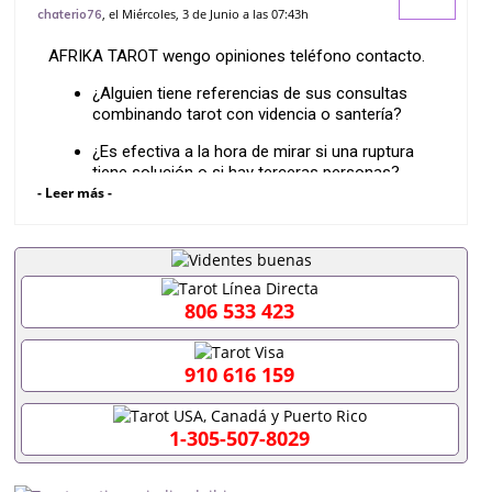
teléfono contacto
, el Miércoles, 3 de Junio a las 07:43h
chaterio76
AFRIKA TAROT wengo opiniones teléfono contacto.
¿Alguien tiene referencias de sus consultas
combinando tarot con videncia o santería?
¿Es efectiva a la hora de mirar si una ruptura
tiene solución o si hay terceras personas?
- Leer más -
¿Va directa al grano o da rodeos haciendo que
se alargue la llamada?
¿Alguien sabe cómo localizar su teléfono
directo o su perfil oficial?
806 533 423
Hola a todos los del foro.
He decidido abrir este nuevo tema porque ando
910 616 159
buscando opiniones reales y de primera mano sobre
AFRIKA TAROT, que ofrece sus servicios en Wengo.
1-305-507-8029
En su perfil se presenta como tarotista, santera,
vidente y wiccana, y su lema se enfoca en disipar
dudas y atraer el amor.