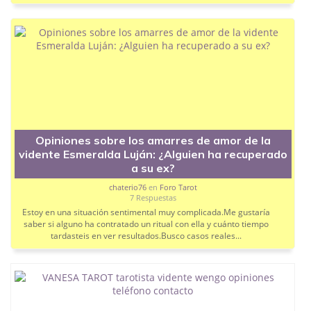
Trato en consulta:
¿Es cercana y transmite
confianza para hablar de temas íntimos o el
trato es más bien distante?
Si alguien tiene apuntado su número de teléfono de
contacto directo dentro de España, o sabe cuáles
son las mejores horas para pillarla disponible en la
plataforma sin hacer cola, os agradecería un montón
que lo dejarais por aquí.
¡Muchas gracias a todos!
Opiniones sobre los amarres de amor de la
vidente Esmeralda Luján: ¿Alguien ha recuperado
a su ex?
chaterio76
en
Foro Tarot
7 Respuestas
Estoy en una situación sentimental muy complicada.Me gustaría
saber si alguno ha contratado un ritual con ella y cuánto tiempo
tardasteis en ver resultados.Busco casos reales...