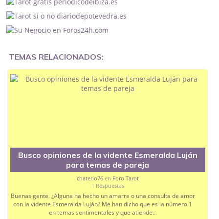
Con esa variedad de herramientas me ha picado la
curiosidad, pero antes de gastar dinero en minutos
de llamada prefiero contrastar con vuestras
experiencias.
TEMAS RELACIONADOS:
Me encuentro en un momento de bloqueo total en el
plano sentimental y agradecería que me echarais un
cable comentando estos detalles:
Efectividad y aciertos:
¿Qué tal es descifrando
los motivos reales de un distanciamiento o
crisis de pareja? ¿Suelen cumplirse sus
predicciones?
Claridad sin rodeos:
Al ser una consulta con
tarifa por minuto, me interesa mucho saber si
Busco opiniones de la vidente Esmeralda Luján
es rápida leyendo las cartas y respondiendo o
para temas de pareja
si se entretiene demasiado.
chaterio76
en
Foro Tarot
Información concreta:
¿Aporta datos
1 Respuestas
específicos y realistas o se queda en consejos
Buenas gente. ¿Alguna ha hecho un amarre o una consulta de amor
espirituales muy amplios que valen para
con la vidente Esmeralda Luján? Me han dicho que es la número 1
cualquiera?
en temas sentimentales y que atiende...