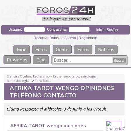
Usuario:
Contraseña:
Recordar Datos de Acceso
|
Registrarse
Inicio
Foros
Gente
Fotos
Noticias
Provincias
Blog
Ciencias Ocultas, Esoterismo
>
Esoterismo, tarot, astrología,
parapsicología...
>
Foro Tarot
AFRIKA TAROT WENGO OPINIONES
TELÉFONO CONTACTO
Última Respuesta el Miércoles, 3 de Junio a las 07:43h
AFRIKA TAROT wengo opiniones