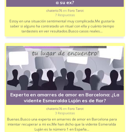
a su ex?
chaterio76
en
Foro Tarot
7 Respuestas
Estoy en una situación sentimental muy complicada.Me gustaría
saber si alguno ha contratado un ritual con ella y cuánto tiempo
tardasteis en ver resultados.Busco casos reales...
Experta en amarres de amor en Barcelona: ¿La
vidente Esmeralda Luján es de fiar?
chaterio76
en
Foro Tarot
3 Respuestas
Buenas.Busco una experta en amarres de amor en Barcelona para
intentar recuperar a mi ex.Me han dicho que la vidente Esmeralda
Luján es la número 1 en España...