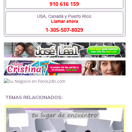
pasa consulta en Wengo.
910 616 159
En su presentación menciona que trabaja no solo
con el tarot y la videncia pura, sino también con el
mensaje de los ángeles y la regresión a vidas
pasadas para aclarar el camino de vida y tomar
1-305-507-8029
decisiones acertadas.
Estoy atravesando un momento de mucha
confusión con mi expareja y me gustaría que me
ayudarais respondiendo a estos puntos si habéis
hablado con ella:
Enfoque en el amor:
¿Qué tal funciona su
lectura para entender por qué se ha estancado
una relación o si hay posibilidades reales de
retorno?
TEMAS RELACIONADOS:
Aciertos y plazos:
¿Es de las que aciertan con
lo que va a pasar a medio plazo o se queda
más en la guía espiritual del presente?
Gestión del tiempo:
Dado que las tarifas de la
plataforma son por minuto, me interesa saber
si es ágil y directa respondiendo o si las