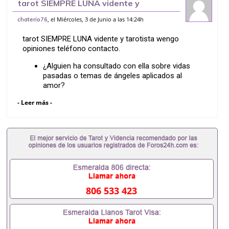
tarot SIEMPRE LUNA vidente y
tarotista wengo opiniones teléfono
, el Miércoles, 3 de Junio a las 14:24h
chaterio76
contacto
tarot SIEMPRE LUNA vidente y tarotista wengo
opiniones teléfono contacto.
¿Alguien ha consultado con ella sobre vidas
pasadas o temas de ángeles aplicados al
amor?
- Leer más -
¿Es certera descubriendo los motivos ocultos
de un distanciamiento de pareja?
¿Va rápido analizando la situación o se detiene
mucho en explicaciones espirituales?
¿Tenéis el número de teléfono directo o el
enlace a su agenda oficial?
Hola a todos en el foro.
806 533 423
Abro este nuevo espacio de conversación porque
estoy buscando opiniones y experiencias reales
sobre SIEMPRE LUNA, una vidente y tarotista que