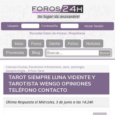
Usuario:
Contraseña:
Recordar Datos de Acceso
|
Registrarse
Inicio
Foros
Gente
Fotos
Noticias
Provincias
Blog
Ciencias Ocultas, Esoterismo
>
Esoterismo, tarot, astrología,
parapsicología...
>
Foro Tarot
TAROT SIEMPRE LUNA VIDENTE Y
TAROTISTA WENGO OPINIONES
TELÉFONO CONTACTO
Última Respuesta el Miércoles, 3 de Junio a las 14:24h