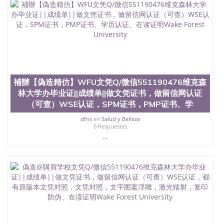
551190476泰国文凭办理QQ微信551190476法国留学
回国证明QQ微信551190476 国外烫金照片QQ微信
551190476外国文凭在中国有用吗QQ微信551190476
德国留学回国证明QQ微信551190476爱尔兰留学回国
证明QQ微信551190476国外硕士文凭办理QQ微信
551190476 网上买文凭可靠吗QQ微信551190476买国
外文凭质量QQ微信551190476国外本科毕业证怎么办
理QQ微信551190476国外大学文凭真制作QQ微信
551190476办国外文凭可找工作QQ微信551190476国
補辦【偽造精仿】WFU文凭Q/微信551190476维克森
外大学有毕业证QQ微信551190476办理国外毕业证价
林大学办毕业证||成绩单||做文凭证书，做留信网认证
格QQ微信551190476国外编号查询QQ微信551190476
（可查）WSE认证，SPM证书，PMP证书、学
办理国外文凭要交定金吗QQ微信551190476办国外可
查文凭QQ微信551190476网上购买真文凭可信吗QQ
dfns
en
Salud y Belleza
微信551190476学士学位证书查询机构QQ微信
0 Respuestas
551190476 国外资格证书办理QQ微信551190476如何
...
办理学历认证QQ微信551190476海外文凭认证办理
QQ微信551190476 圣何塞州立大学（San Jose State
University, 又译为“圣荷西州立大学”）成立于1857
年，简称SJSU，是加州历史悠久的大学之一，也是美
西地区的公立大学之一。位于圣何塞市San Jose中
心，占地154公顷。它是一所位于加利福尼亚州的著
名综合性公立大学，它以极高的就业率，全美名列前
茅的毕业薪资，浓厚的多元化学术氛围，杰出的本科
教育质量，被《福克斯》杂志评选为全美50强公立综