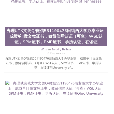
银，LOGO烫金烫银复合重叠。 文字图案浮雕，激光
镭射，紫外荧光，温感，复印防伪）都有原版本文凭
对照。质量得到了广大海外客户群体的认可，同时和
海外学校留学中介， 同时能做到与时俱进，及时掌握
各大院校的（毕业证，成绩单，资格证，学生卡，结
业证，录取通知书，在读证明等相关材料）的版本更
办理UTK文凭Q/微信551190476田纳西大学办毕业证||
新信息， 能够在时间掌握的海外学历文凭的样版，尺
寸大小，纸张材质，防伪技术等等，并在时间收集到
成绩单||做文凭证书，做留信网认证（可查）WSE认
原版实物，以求达到客户的需求。 我们的优势： 我
证，SPM证书，PMP证书、学历认证、在读证
们在保证合理定价的同时，坚持较高性价比，通过品
dfns
en
Salud y Belleza
质和效率不断优化，为您倾情诠释什么是高性价比。
0 Respuestas
咨询顾问：Sam q/微信:551190476 Q/微
办理UTK文凭Q/微信551190476田纳西大学办毕业证||成绩单||做文凭
信:551190476办理毕业证成绩单、教育部认证,录取通
证书，做留信网认证（可查）WSE认证，SPM证书，PMP证书、学历认
知书，雅思，留学回国证明.
证、在读证明University of...
公司专业制作、办理、仿制、成绩单文凭、改成绩、
教育部学历学位认证、毕业证、成绩单、文凭、学历
文凭、假文凭假毕业证假学历书制作、假制作、办
理、仿制学位证书、毕业证文凭、文凭毕业证、毕业
证认证、留服认证、使馆认证、使馆证明、使馆留学
回国人员证明、留学生认证、学历认证、文凭认证学
位认证、留学生学历认证、留学生学位认证、英国文
凭学历、美国文凭学历、澳洲文凭学历、加拿大文凭
学历、新西兰学历认证等q:551190476 微信：