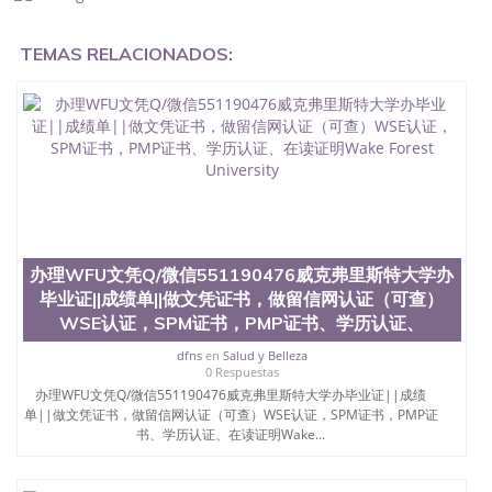
办理毕业证,没毕业可以办学历认证吗,您是否因为中
途辍学、挂科而没有正常毕业551190476您是否因为
TEMAS RELACIONADOS:
递交材料不齐而被拒之门外551190476您是否因没正
常毕业而导致回国得不到教育部认证在校挂科了不想
读了,成绩不理想毕不了业怎么办551190476找工作没
有文凭怎么办,怎么办理本科/研究生文凭551190476
如何办理本科/硕士毕业证551190476网上买文凭可靠
吗551190476哪里可以买国外文凭551190476国外本
科毕业证怎么办理551190476国外大学文凭可以打工
作吗551190476怎么办理 外假毕业证551190476哪里
可以制作美国毕业证551190476哪里可以办理澳洲毕
业证551190476留学生在哪里可以买假毕业证
551190476哪里可以办理加拿大毕业证551190476申
办理WFU文凭Q/微信551190476威克弗里斯特大学办
请学校办理假的毕业证成绩单可以吗551190476哪里
毕业证||成绩单||做文凭证书，做留信网认证（可查）
可以办理水印成绩单551190476哪里可以修改成绩单
WSE认证，SPM证书，PMP证书、学历认证、
GPA分数551190476假毕业证能查出来吗551190476
假文凭网上能查到吗551190476 如何拿到国外毕业证
dfns
en
Salud y Belleza
QQ微信551190476办假大学毕业证QQ微信551190476
0 Respuestas
国外毕业证去哪认证QQ微信551190476找毕业证封皮
办理WFU文凭Q/微信551190476威克弗里斯特大学办毕业证||成绩
QQ微信551190476国外毕业证外壳定制QQ微信
单||做文凭证书，做留信网认证（可查）WSE认证，SPM证书，PMP证
551190476快速代办国外毕业证QQ微信551190476快
书、学历认证、在读证明Wake...
速拿到国外文凭QQ微信551190476国外留学文凭认证
QQ微信551190476国外文凭回国认证QQ微信