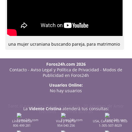
una mujer ucraniana buscando pareja, para matrimonio
Foros24h.com 2026
Contacto
-
Aviso Legal y Política de Privacidad
-
Modos de
Publicidad en Foros24h
Usuarios Online:
No hay usuarios
Tarot sí o no: cómo hacer una tirada
-
20 Amarres de Amor
La
Vidente Cristina
atenderá tus consultas:
Efectivos
-
Videntes Buenas
Línea Directa
Visa y PayPal
USA, Canadá, Pto. Rico
806 499 281
954 040 256
1-305-507-8029