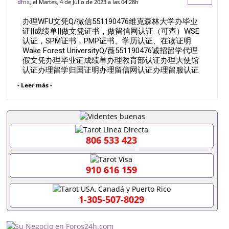
, el Martes, 4 de Julio de 2023 a las 04:28h
dfns
网认证（可查）WSE认证，SPM证书，
办理WFU文凭Q/微信551190476维克森林大学办毕业
PMP证书、学历认证、在读
证||成绩单||做文凭证书，做留信网认证（可查）WSE
认证，SPM证书，PMP证书、学历认证、在读证明
Wake Forest UniversityQ/薇551190476诚招留学代理
假文凭办理毕业证成绩单办理教育部认证办理大使馆
认证办理留学归国证明办理留信网认证办理留服认证
办理学历认证办理学生卡办理录取通知书办理学位证
- Leer más -
书办理美国文凭办理澳洲文凭办理英国文凭办理加拿
大文凭办理德国文凭 一、快速办理材料： 1、毕业证
+成绩单+留学回国人员证明+教育部认证,录取通知
书，雅思。（全套留学回国必备证明材料，给父母及
亲朋好友一份完美交代）； 2、雅思、托福，
OFFER，在读证明，学生卡等留学相关材料（申请学
806 533 423
校、转学，甚至是申请工签都可以用到）。 注：上述
材料，随时都可以安排办理，毕业证成绩单，学校，
专业，学位，毕业时间都可以根据客户要求安排。 国
910 616 159
内找工作假的毕业证可以用吗551190476假的毕业证
成绩单可以办学历认证吗551190476要定居国外需要
办理什么材料551190476入职事业单位/国企假的毕业
1-305-507-8029
证会查吗551190476入职国企/事业单位需要些什么材
料551190476办理假毕业证在国内能用吗, 挂科拿不到
毕业证怎么办, 毕业证丢了怎么办, 没有正常毕业怎么