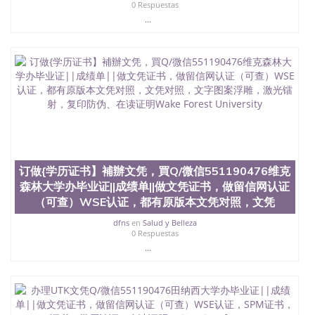
0 Respuestas
（使馆认证），使馆网站真实存档可查。 3、留信网
...
真实可查认证办理，存档可查，终身受用。 四、办理
流程农业科学院、艺术与建筑学院、商学院、交流学
院、地球及物质科学院、教育学院、工程学院、健康
与人类发展学院、信息工程与科学学院、人文学院、
护理学院、科学学院等。学校的教育学院排名在全美
前十名，工学院排名在前十五名，且继续攀升中。纽
约大学为学生们提供本科、硕士及博士学位。学校的
专业课程包括：会计学、MBA、财务、教育、建筑工
程、经济、医学、护理、文学、音乐、生物学、统计
学、美术、电子工程、天文学、农业、环境污染控
制、历史、电气工程、生物工程、建筑设计、工商管
订做{学历证书】補辦文凭，買Q/微信551190476维克
理、材料科学、机械工程、航天工程、土木工程、数
森林大学办毕业证||成绩单||做文凭证书，做留信网认证
学、化学、英语、社会科学、心理学、戏剧、市场营
销、机械工程、计算机科学、物理学、人工智能、商
（可查）WSE认证，都有原版本文凭对照，文凭
科、金融专业 1、客户提供相关材料，确定客户办理
dfns
en
Salud y Belleza
信息，给出操作方案； 2、补充毕业证成绩单等相关
0 Respuestas
材料； 3、留服注册申请账号，付定金； 4、预约递
...
交时间，公司人员陪同客户本人一起去留服递交材
料； 5、等待结果，完成结果书留服直接邮寄给客户
6、客户确认收到结果，付余款。 我们对海外大学及
学院的毕业证成绩单所使用的材料，尺寸大小，防伪
结构（包括：水印，阴影底纹，钢印LOGO烫金烫