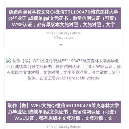
合性大学，每年有来自世界各地的成百上千的海外学
生前往求学。 至今，这是一所在世界上享有学术地
偽造@購買学校文凭Q/微信551190476维克森林大学
位、声誉、实习机会和影响力的高等教育机构，并获
办毕业证||成绩单||做文凭证书，做留信网认证（可查）
誉为美国本科教育质量的核心代表。其计算机系与会
WSE认证，都有原版本文凭对照，文凭对照，文字
计系更是在当今美国大学教学排名中表现优异。其毕
业生大多可以在其所处地域的世界硅谷中心得到工作
dfns
en
Salud y Belleza
机会。许多硅谷公司甚至在学生大三和大四的学期提
0 Respuestas
供许多相应科系的实习机会。无论是加州大学系统
...
(UC)，还是加州州立大学系统(CSU), 圣何塞州立大学
都占据着加州所有大学中的地理位置。 圣何塞州立大
学座落于硅谷(Silicon Valley), 于附近的旧金山-圣何塞
地区为全美的重要科技中心。约有学生三万人，超过
134种学士学科和65个硕士学科，并有来自世界60余
国的学生来此就读。其有名的科系如计算机科学，电
子工程学，工商管理学，艺术设计，和航空学等，深
受性肯定及好评；而各种大学部和研究所的商学课程
也吸引了众多不同国家的专业人士前来研究与学习。
二、办理流程： 1、收集客户办理信息； 2、客户付
定金下单； 3、公司确认到账转制作点做电子图；
制作【做】WFU文凭Q/微信551190476维克森林大学
4、电子图做好发给客户确认； 5、电子图确认好转成
办毕业证||成绩单||做文凭证书，做留信网认证（可查）
品部做成品； 6、成品做好拍照或者视频确认再付余
款； 7、快递给客户（国内顺丰，国外DHL）。 三、
WSE认证，都有原版本文凭对照，文凭对照，文
真实网上可查的证明材料 1、教育部学历学位认证，
dfns
en
Salud y Belleza
留服真实存档可查，存档。 2、留学回国人员证明