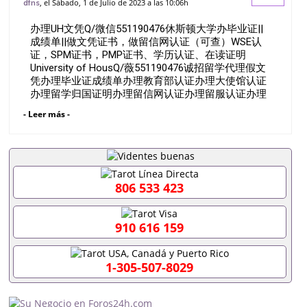
, el Sábado, 1 de Julio de 2023 a las 10:06h
dfns
证（可查）WSE认证，SPM证书，PMP证
办理UH文凭Q/微信551190476休斯顿大学办毕业证||
书、学历认证、在读证明
成绩单||做文凭证书，做留信网认证（可查）WSE认
证，SPM证书，PMP证书、学历认证、在读证明
University of HousQ/薇551190476诚招留学代理假文
凭办理毕业证成绩单办理教育部认证办理大使馆认证
办理留学归国证明办理留信网认证办理留服认证办理
学历认证办理学生卡办理录取通知书办理学位证书办
- Leer más -
理美国文凭办理澳洲文凭办理英国文凭办理加拿大文
凭办理德国文凭 一、快速办理材料： 1、毕业证+成
绩单+留学回国人员证明+教育部认证,录取通知书，
雅思。（全套留学回国必备证明材料，给父母及亲朋
好友一份完美交代）； 2、雅思、托福，OFFER，在
读证明，学生卡等留学相关材料（申请学校、转学，
806 533 423
甚至是申请工签都可以用到）。 注：上述材料，随时
都可以安排办理，毕业证成绩单，学校，专业，学
位，毕业时间都可以根据客户要求安排。 国内找工作
910 616 159
假的毕业证可以用吗551190476假的毕业证成绩单可
以办学历认证吗551190476要定居国外需要办理什么
材料551190476入职事业单位/国企假的毕业证会查吗
1-305-507-8029
551190476入职国企/事业单位需要些什么材料
551190476办理假毕业证在国内能用吗, 挂科拿不到毕
业证怎么办, 毕业证丢了怎么办, 没有正常毕业怎么办