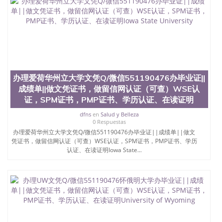
银，LOGO烫金烫银复合重叠。 文字图案浮雕，激光
镭射，紫外荧光，温感，复印防伪）都有原版本文凭
对照。质量得到了广大海外客户群体的认可，同时和
海外学校留学中介， 同时能做到与时俱进，及时掌握
各大院校的（毕业证，成绩单，资格证，学生卡，结
业证，录取通知书，在读证明等相关材料）的版本更
新信息， 能够在时间掌握的海外学历文凭的样版，尺
寸大小，纸张材质，防伪技术等等，并在时间收集到
办理爱荷华州立大学文凭Q/微信551190476办毕业证||
原版实物，以求达到客户的需求。 我们的优势： 我
们在保证合理定价的同时，坚持较高性价比，通过品
成绩单||做文凭证书，做留信网认证（可查）WSE认
质和效率不断优化，为您倾情诠释什么是高性价比。
证，SPM证书，PMP证书、学历认证、在读证明
咨询顾问：Sam q/微信:551190476 Q/微
dfns
en
Salud y Belleza
信:551190476办理毕业证成绩单、教育部认证,录取通
0 Respuestas
知书，雅思，留学回国证明.
办理爱荷华州立大学文凭Q/微信551190476办毕业证||成绩单||做文
凭证书，做留信网认证（可查）WSE认证，SPM证书，PMP证书、学历
公司专业制作、办理、仿制、成绩单文凭、改成绩、
认证、在读证明Iowa State...
教育部学历学位认证、毕业证、成绩单、文凭、学历
文凭、假文凭假毕业证假学历书制作、假制作、办
理、仿制学位证书、毕业证文凭、文凭毕业证、毕业
证认证、留服认证、使馆认证、使馆证明、使馆留学
回国人员证明、留学生认证、学历认证、文凭认证学
位认证、留学生学历认证、留学生学位认证、英国文
凭学历、美国文凭学历、澳洲文凭学历、加拿大文凭
学历、新西兰学历认证等q:551190476 微信：