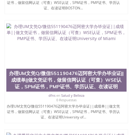
证书，做留信网认证（可查）WSE认证，SPM证书，PMP证书、学历认
（使馆认证），使馆网站真实存档可查。 3、留信网
证、在读证明BOSTON...
真实可查认证办理，存档可查，终身受用。 四、办理
流程农业科学院、艺术与建筑学院、商学院、交流学
院、地球及物质科学院、教育学院、工程学院、健康
与人类发展学院、信息工程与科学学院、人文学院、
护理学院、科学学院等。学校的教育学院排名在全美
前十名，工学院排名在前十五名，且继续攀升中。纽
约大学为学生们提供本科、硕士及博士学位。学校的
专业课程包括：会计学、MBA、财务、教育、建筑工
程、经济、医学、护理、文学、音乐、生物学、统计
学、美术、电子工程、天文学、农业、环境污染控
制、历史、电气工程、生物工程、建筑设计、工商管
办理UM文凭Q/微信551190476迈阿密大学办毕业证||
理、材料科学、机械工程、航天工程、土木工程、数
成绩单||做文凭证书，做留信网认证（可查）WSE认
学、化学、英语、社会科学、心理学、戏剧、市场营
销、机械工程、计算机科学、物理学、人工智能、商
证，SPM证书，PMP证书、学历认证、在读证明
科、金融专业 1、客户提供相关材料，确定客户办理
dfns
en
Salud y Belleza
信息，给出操作方案； 2、补充毕业证成绩单等相关
0 Respuestas
材料； 3、留服注册申请账号，付定金； 4、预约递
办理UM文凭Q/微信551190476迈阿密大学办毕业证||成绩单||做文凭
交时间，公司人员陪同客户本人一起去留服递交材
证书，做留信网认证（可查）WSE认证，SPM证书，PMP证书、学历认
料； 5、等待结果，完成结果书留服直接邮寄给客户
证、在读证明University of...
6、客户确认收到结果，付余款。 我们对海外大学及
学院的毕业证成绩单所使用的材料，尺寸大小，防伪
结构（包括：水印，阴影底纹，钢印LOGO烫金烫