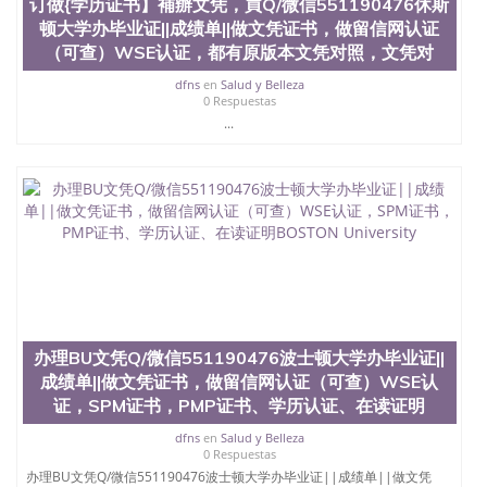
订做{学历证书】補辦文凭，買Q/微信551190476休斯
合性大学，每年有来自世界各地的成百上千的海外学
顿大学办毕业证||成绩单||做文凭证书，做留信网认证
生前往求学。 至今，这是一所在世界上享有学术地
（可查）WSE认证，都有原版本文凭对照，文凭对
位、声誉、实习机会和影响力的高等教育机构，并获
誉为美国本科教育质量的核心代表。其计算机系与会
dfns
en
Salud y Belleza
计系更是在当今美国大学教学排名中表现优异。其毕
0 Respuestas
业生大多可以在其所处地域的世界硅谷中心得到工作
...
机会。许多硅谷公司甚至在学生大三和大四的学期提
供许多相应科系的实习机会。无论是加州大学系统
(UC)，还是加州州立大学系统(CSU), 圣何塞州立大学
都占据着加州所有大学中的地理位置。 圣何塞州立大
学座落于硅谷(Silicon Valley), 于附近的旧金山-圣何塞
地区为全美的重要科技中心。约有学生三万人，超过
134种学士学科和65个硕士学科，并有来自世界60余
国的学生来此就读。其有名的科系如计算机科学，电
子工程学，工商管理学，艺术设计，和航空学等，深
受性肯定及好评；而各种大学部和研究所的商学课程
也吸引了众多不同国家的专业人士前来研究与学习。
办理BU文凭Q/微信551190476波士顿大学办毕业证||
二、办理流程： 1、收集客户办理信息； 2、客户付
成绩单||做文凭证书，做留信网认证（可查）WSE认
定金下单； 3、公司确认到账转制作点做电子图；
4、电子图做好发给客户确认； 5、电子图确认好转成
证，SPM证书，PMP证书、学历认证、在读证明
品部做成品； 6、成品做好拍照或者视频确认再付余
dfns
en
Salud y Belleza
款； 7、快递给客户（国内顺丰，国外DHL）。 三、
0 Respuestas
真实网上可查的证明材料 1、教育部学历学位认证，
办理BU文凭Q/微信551190476波士顿大学办毕业证||成绩单||做文凭
留服真实存档可查，存档。 2、留学回国人员证明