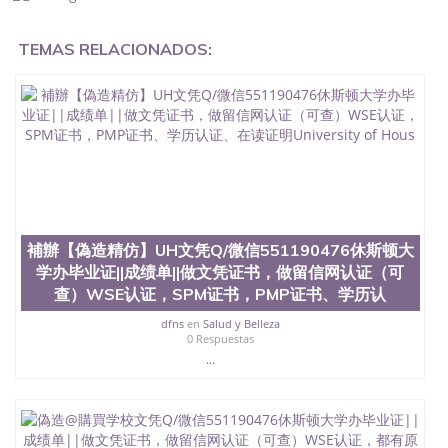
理毕业证,没毕业可以办学历认证吗,您是否因为中途
辍学、挂科而没有正常毕业551190476您是否因为递
TEMAS RELACIONADOS:
交材料不齐而被拒之门外551190476您是否因没正常
毕业而导致回国得不到教育部认证在校挂科了不想读
了,成绩不理想毕不了业怎么办551190476找工作没有
文凭怎么办,怎么办理本科/研究生文凭551190476如
何办理本科/硕士毕业证551190476网上买文凭可靠吗
551190476哪里可以买国外文凭551190476国外本科
毕业证怎么办理551190476国外大学文凭可以打工作
吗551190476怎么办理 外假毕业证551190476哪里可
以制作美国毕业证551190476哪里可以办理澳洲毕业
证551190476留学生在哪里可以买假毕业证
551190476哪里可以办理加拿大毕业证551190476申
補辦【偽造精仿】UH文凭Q/微信551190476休斯顿大
请学校办理假的毕业证成绩单可以吗551190476哪里
学办毕业证||成绩单||做文凭证书，做留信网认证（可
可以办理水印成绩单551190476哪里可以修改成绩单
查）WSE认证，SPM证书，PMP证书、学历认
GPA分数551190476假毕业证能查出来吗551190476
假文凭网上能查到吗551190476 如何拿到国外毕业证
dfns
en
Salud y Belleza
QQ微信551190476办假大学毕业证QQ微信551190476
0 Respuestas
国外毕业证去哪认证QQ微信551190476找毕业证封皮
...
QQ微信551190476国外毕业证外壳定制QQ微信
551190476快速代办国外毕业证QQ微信551190476快
速拿到国外文凭QQ微信551190476国外留学文凭认证
QQ微信551190476国外文凭回国认证QQ微信