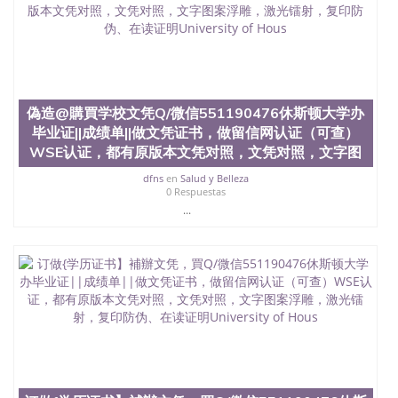
551190476泰国文凭办理QQ微信551190476法国留学
回国证明QQ微信551190476 国外烫金照片QQ微信
551190476外国文凭在中国有用吗QQ微信551190476
德国留学回国证明QQ微信551190476爱尔兰留学回国
证明QQ微信551190476国外硕士文凭办理QQ微信
551190476 网上买文凭可靠吗QQ微信551190476买国
外文凭质量QQ微信551190476国外本科毕业证怎么办
偽造@購買学校文凭Q/微信551190476休斯顿大学办
理QQ微信551190476国外大学文凭真制作QQ微信
毕业证||成绩单||做文凭证书，做留信网认证（可查）
551190476办国外文凭可找工作QQ微信551190476国
WSE认证，都有原版本文凭对照，文凭对照，文字图
外大学有毕业证QQ微信551190476办理国外毕业证价
格QQ微信551190476国外编号查询QQ微信551190476
dfns
en
Salud y Belleza
办理国外文凭要交定金吗QQ微信551190476办国外可
0 Respuestas
查文凭QQ微信551190476网上购买真文凭可信吗QQ
...
微信551190476学士学位证书查询机构QQ微信
551190476 国外资格证书办理QQ微信551190476如何
办理学历认证QQ微信551190476海外文凭认证办理
QQ微信551190476 圣何塞州立大学（San Jose State
University, 又译为“圣荷西州立大学”）成立于1857
年，简称SJSU，是加州历史悠久的大学之一，也是美
西地区的公立大学之一。位于圣何塞市San Jose中
心，占地154公顷。它是一所位于加利福尼亚州的著
名综合性公立大学，它以极高的就业率，全美名列前
茅的毕业薪资，浓厚的多元化学术氛围，杰出的本科
教育质量，被《福克斯》杂志评选为全美50强公立综