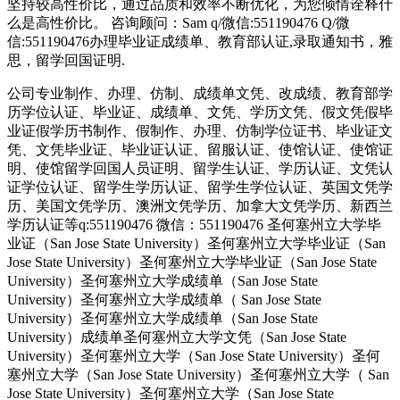
坚持较高性价比，通过品质和效率不断优化，为您倾情诠释什
么是高性价比。 咨询顾问：Sam q/微信:551190476 Q/微
信:551190476办理毕业证成绩单、教育部认证,录取通知书，雅
思，留学回国证明.
公司专业制作、办理、仿制、成绩单文凭、改成绩、教育部学
历学位认证、毕业证、成绩单、文凭、学历文凭、假文凭假毕
业证假学历书制作、假制作、办理、仿制学位证书、毕业证文
凭、文凭毕业证、毕业证认证、留服认证、使馆认证、使馆证
明、使馆留学回国人员证明、留学生认证、学历认证、文凭认
证学位认证、留学生学历认证、留学生学位认证、英国文凭学
历、美国文凭学历、澳洲文凭学历、加拿大文凭学历、新西兰
学历认证等q:551190476 微信：551190476 圣何塞州立大学毕
业证（San Jose State University）圣何塞州立大学毕业证（San
Jose State University）圣何塞州立大学毕业证（San Jose State
University）圣何塞州立大学成绩单（San Jose State
University）圣何塞州立大学成绩单（ San Jose State
University）圣何塞州立大学成绩单（San Jose State
University）成绩单圣何塞州立大学文凭（San Jose State
University）圣何塞州立大学（San Jose State University）圣何
塞州立大学（San Jose State University）圣何塞州立大学（ San
Jose State University）圣何塞州立大学（San Jose State