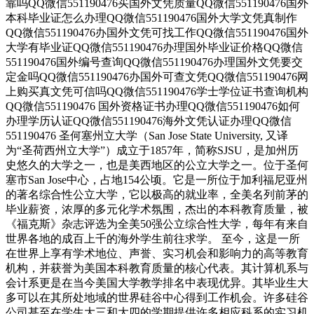
靠吗QQ微信551190476买国外文凭质量QQ微信551190476国外
本科毕业证怎么办理QQ微信551190476国外大学文凭真制作
QQ微信551190476办国外文凭可找工作QQ微信551190476国外
大学有毕业证QQ微信551190476办理国外毕业证价格QQ微信
551190476国外编号查询QQ微信551190476办理国外文凭要交
定金吗QQ微信551190476办国外可查文凭QQ微信551190476网
上购买真文凭可信吗QQ微信551190476学士学位证书查询机构
QQ微信551190476 国外资格证书办理QQ微信551190476如何
办理学历认证QQ微信551190476海外文凭认证办理QQ微信
551190476 圣何塞州立大学（San Jose State University, 又译
为“圣荷西州立大学”）成立于1857年，简称SJSU，是加州历
史悠久的大学之一，也是美西地区的公立大学之一。位于圣何
塞市San Jose中心，占地154公顷。它是一所位于加利福尼亚州
的著名综合性公立大学，它以极高的就业率，全美名列前茅的
毕业薪资，浓厚的多元化学术氛围，杰出的本科教育质量，被
《福克斯》杂志评选为全美50强公立综合性大学，每年有来自
世界各地的成百上千的海外学生前往求学。 至今，这是一所
在世界上享有学术地位、声誉、实习机会和影响力的高等教育
机构，并获誉为美国本科教育质量的核心代表。其计算机系与
会计系更是在当今美国大学教学排名中表现优异。其毕业生大
多可以在其所处地域的世界硅谷中心得到工作机会。许多硅谷
公司甚至在学生大三和大四的学期提供许多相应科系的实习机