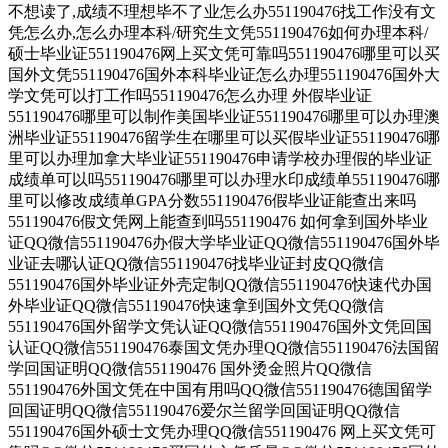
不想读了,成绩不理想毕不了业怎么办551190476找工作没有文
凭怎么办,怎么办理本科/研究生文凭551190476如何办理本科/
硕士毕业证551190476网上买文凭可靠吗551190476哪里可以买
国外文凭551190476国外本科毕业证怎么办理551190476国外大
学文凭可以打工作吗551190476怎么办理 外假毕业证
551190476哪里可以制作美国毕业证551190476哪里可以办理澳
洲毕业证551190476留学生在哪里可以买假毕业证551190476哪
里可以办理加拿大毕业证551190476申请学校办理假的毕业证
成绩单可以吗551190476哪里可以办理水印成绩单551190476哪
里可以修改成绩单GPA分数551190476假毕业证能查出来吗
551190476假文凭网上能查到吗551190476 如何拿到国外毕业
证QQ微信551190476办假大学毕业证QQ微信551190476国外毕
业证去哪认证QQ微信551190476找毕业证封皮QQ微信
551190476国外毕业证外壳定制QQ微信551190476快速代办国
外毕业证QQ微信551190476快速拿到国外文凭QQ微信
551190476国外留学文凭认证QQ微信551190476国外文凭回国
认证QQ微信551190476泰国文凭办理QQ微信551190476法国留
学回国证明QQ微信551190476 国外烫金照片QQ微信
551190476外国文凭在中国有用吗QQ微信551190476德国留学
回国证明QQ微信551190476爱尔兰留学回国证明QQ微信
551190476国外硕士文凭办理QQ微信551190476 网上买文凭可