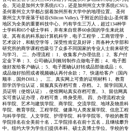
会。无论是加州大学系统(UC)，还是加州州立大学系统(CSU),
圣何塞州立大学都占据着加州所有大学中的地理位置。 圣何
塞州立大学座落于硅谷(Silicon Valley), 于附近的旧金山-圣何塞
地区为全美的重要科技中心。约有学生三万人，超过134种学
士学科和65个硕士学科，并有来自世界60余国的学生来此就
读。其有名的科系如计算机科学，电子工程学，工商管理学，
艺术设计，和航空学等，深受性肯定及好评；而各种大学部和
研究所的商学课程也吸引了众多不同国家的专业人士前来研究
与学习。 二、办理流程： 1、收集客户办理信息； 2、客户付
定金下单； 3、公司确认到账转制作点做电子图； 4、电子图
做好发给客户确认； 5、电子图确认好转成品部做成品； 6、
成品做好拍照或者视频确认再付余款； 7、快递给客户（国内
顺丰，国外DHL）。 三、真实网上可查的证明材料 1、教育
部学历学位认证，留服真实存档可查，存档。 2、留学回国人
员证明（使馆认证），使馆网站真实存档可查。 3、留信网真
实可查认证办理，存档可查，终身受用。 四、办理流程农业
科学院、艺术与建筑学院、商学院、交流学院、地球及物质科
学院、教育学院、工程学院、健康与人类发展学院、信息工程
与科学学院、人文学院、护理学院、科学学院等。学校的教育
学院排名在全美前十名，工学院排名在前十五名，且继续攀升
中。纽约大学为学生们提供本科、硕士及博士学位。学校的专