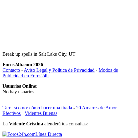
Break up spells in Salt Lake City, UT
Foros24h.com 2026
Contacto
-
Aviso Legal y Política de Privacidad
-
Modos de
Publicidad en Foros24h
Usuarios Online:
No hay usuarios
Tarot sí o no: cómo hacer una tirada
-
20 Amarres de Amor
Efectivos
-
Videntes Buenas
La
Vidente Cristina
atenderá tus consultas:
Línea Directa