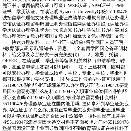
凭证书，做留信网认证（可查）WSE认证，SPM证书，PMP
证书、学历认证、在读证明 Syracuse UniversityQ/薇551190476
诚招留学代理假文凭办理毕业证成绩单办理教育部认证办理大
使馆认证办理留学归国证明办理留信网认证办理留服认证办理
学历认证办理学生卡办理录取通知书办理学位证书办理美国文
凭办理澳洲文凭办理英国文凭办理加拿大文凭办理德国文凭
一、快速办理材料： 1、毕业证+成绩单+留学回国人员证明
+教育部认证,录取通知书，雅思。（全套留学回国必备证明材
料，给父母及亲朋好友一份完美交代）； 2、雅思、托福，
OFFER，在读证明，学生卡等留学相关材料（申请学校、转
学，甚至是申请工签都可以用到）。 注：上述材料，随时都
可以安排办理，毕业证成绩单，学校，专业，学位，毕业时间
都可以根据客户要求安排。 国内找工作假的毕业证可以用吗
551190476假的毕业证成绩单可以办学历认证吗551190476要定
居国外需要办理什么材料551190476入职事业单位/国企假的毕
业证会查吗551190476入职国企/事业单位需要些什么材料
551190476办理假毕业证在国内能用吗, 挂科拿不到毕业证怎么
办, 毕业证丢了怎么办, 没有正常毕业怎么办理毕业证,没毕业
可以办学历认证吗,您是否因为中途辍学、挂科而没有正常毕
业551190476您是否因为递交材料不齐而被拒之门外551190476
您是否因没正常毕业而导致回国得不到教育部认证在校挂科了