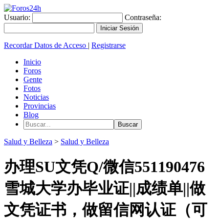
Usuario:
Contraseña:
Recordar Datos de Acceso
|
Registrarse
Inicio
Foros
Gente
Fotos
Noticias
Provincias
Blog
Salud y Belleza
>
Salud y Belleza
办理SU文凭Q/微信551190476
雪城大学办毕业证||成绩单||做
文凭证书，做留信网认证（可