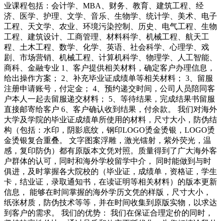
业课程包括：会计学、MBA、财务、教育、建筑工程、经
济、医学、护理、文学、音乐、生物学、统计学、美术、电子
工程、天文学、农业、环境污染控制、历史、电气工程、生物
工程、建筑设计、工商管理、材料科学、机械工程、航天工
程、土木工程、数学、化学、英语、社会科学、心理学、戏
剧、市场营销、机械工程、计算机科学、物理学、人工智能、
商科、金融专业 1、客户提供相关材料，确定客户办理信息，
给出操作方案； 2、补充毕业证成绩单等相关材料； 3、留服
注册申请账号，付定金； 4、预约递交时间，公司人员陪同客
户本人一起去留服递交材料； 5、等待结果，完成结果书留服
直接邮寄给客户 6、客户确认收到结果，付余款。 我们对海外
大学及学院的毕业证成绩单所使用的材料，尺寸大小，防伪结
构（包括：水印，阴影底纹，钢印LOGO烫金烫银，LOGO烫
金烫银复合重叠。 文字图案浮雕，激光镭射，紫外荧光，温
感，复印防伪）都有原版本文凭对照。质量得到了广大海外客
户群体的认可，同时和海外学校留学中介， 同时能做到与时
俱进，及时掌握各大院校的（毕业证，成绩单，资格证，学生
卡，结业证，录取通知书，在读证明等相关材料）的版本更新
信息， 能够在时间掌握的海外学历文凭的样版，尺寸大小，
纸张材质，防伪技术等等，并在时间收集到原版实物，以求达
到客户的需求。 我们的优势： 我们在保证合理定价的同时，