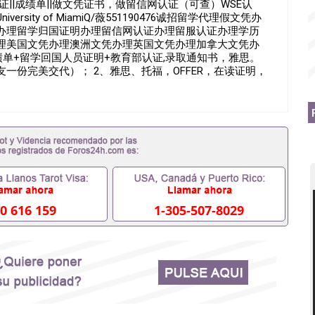
毕业证||成绩单||做文凭证书，做留信网认证（可查）WSE认
sity of MiamiQ/薇551190476诚招留学代理假文凭办
办理留学归国证明办理留信网认证办理留服认证办理学历
理美国文凭办理澳洲文凭办理英国文凭办理加拿大文凭办
绩单+留学回国人员证明+教育部认证,录取通知书，雅思。
一份完美交代）； 2、雅思、托福，OFFER，在读证明，
是申请工签都可以用到）。 注：上述材料，随时都可以安
业时间都可以根据客户要求安排。 国内找工作假的毕业证
历认证吗551190476要定居国外需要办理什么材料
51190476入职国企/事业单位需要些什么材料551190476
么办, 毕业证丢了怎么办, 没有正常毕业怎么办理毕业证,没
而没有正常毕业551190476您是否因为递交材料不齐而
而导致回国得不到教育部认证在校挂科了不想读了,成绩不理想
,怎么办理本科/研究生文凭551190476如何办理本科/硕士
76哪里可以买国外文凭551190476国外本科毕业证怎么办理
476怎么办理 外假毕业证551190476哪里可以制作美国毕业证
0 616 159
1-305-507-8029
76留学生在哪里可以买假毕业证551190476哪里可以办理加拿
可以吗551190476哪里可以办理水印成绩单551190476
查出来吗551190476假文凭网上能查到吗551190476 如
业证QQ微信551190476国外毕业证去哪认证QQ微信
国外毕业证外壳定制QQ微信551190476快速代办国外毕业证QQ
90476国外留学文凭认证QQ微信551190476国外文凭回国认
90476法国留学回国证明QQ微信551190476 国外烫金照片
51190476德国留学回国证明QQ微信551190476爱尔兰留