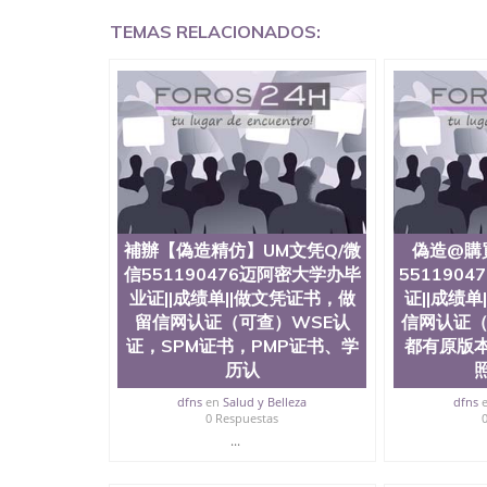
学回国证明QQ微信551190476国外硕士文凭办理QQ
TEMAS RELACIONADOS:
国外文凭质量QQ微信551190476国外本科毕业证
551190476办国外文凭可找工作QQ微信55119
格QQ微信551190476国外编号查询QQ微信5511
查文凭QQ微信551190476网上购买真文凭可信吗
551190476 国外资格证书办理QQ微信551190
微信551190476 圣何塞州立大学（San Jose Sta
称SJSU，是加州历史悠久的大学之一，也是美西
154公顷。它是一所位于加利福尼亚州的著名综
资，浓厚的多元化学术氛围，杰出的本科教育质
每年有来自世界各地的成百上千的海外学生前往
习机会和影响力的高等教育机构，并获誉为美国
補辦【偽造精仿】UM文凭Q/微
偽造@購
今美国大学教学排名中表现优异。其毕业生大多
信551190476迈阿密大学办毕
551190
谷公司甚至在学生大三和大四的学期提供许多相应
业证||成绩单||做文凭证书，做
证||成绩
州立大学系统(CSU), 圣何塞州立大学都占据
留信网认证（可查）WSE认
信网认证（
(Silicon Valley), 于附近的旧金山-圣
证，SPM证书，PMP证书、学
都有原版
科和65个硕士学科，并有来自世界60余国的学
商管理学，艺术设计，和航空学等，深受性肯定
历认
不同国家的专业人士前来研究与学习。 二、办理流
dfns
en
Salud y Belleza
dfns
公司确认到账转制作点做电子图； 4、电子图做好
0 Respuestas
成品做好拍照或者视频确认再付余款； 7、快递
...
明材料 1、教育部学历学位认证，留服真实存档
站真实存档可查。 3、留信网真实可查认证办理