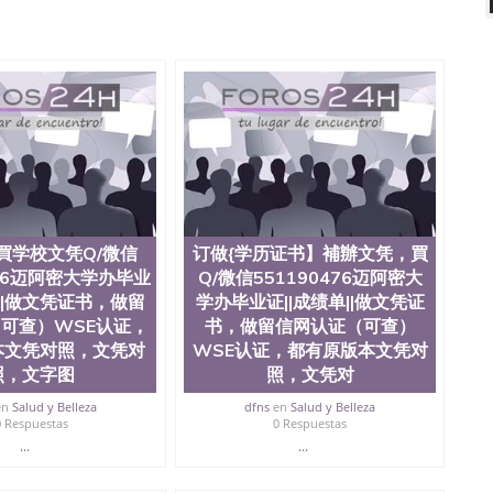
微信551190476 网上买文凭可靠吗QQ微信551190476买
怎么办理QQ微信551190476国外大学文凭真制作QQ微信
0476国外大学有毕业证QQ微信551190476办理国外毕业证价
90476办理国外文凭要交定金吗QQ微信551190476办国外可
QQ微信551190476学士学位证书查询机构QQ微信
476如何办理学历认证QQ微信551190476海外文凭认证办理QQ
te University, 又译为“圣荷西州立大学”）成立于1857年，简
地区的公立大学之一。位于圣何塞市San Jose中心，占地
合性公立大学，它以极高的就业率，全美名列前茅的毕业薪
量，被《福克斯》杂志评选为全美50强公立综合性大学，
求学。 至今，这是一所在世界上享有学术地位、声誉、实
本科教育质量的核心代表。其计算机系与会计系更是在当
買学校文凭Q/微信
订做{学历证书】補辦文凭，買
可以在其所处地域的世界硅谷中心得到工作机会。许多硅
476迈阿密大学办毕业
Q/微信551190476迈阿密大
科系的实习机会。无论是加州大学系统(UC)，还是加州
单||做文凭证书，做留
学办毕业证||成绩单||做文凭证
着加州所有大学中的地理位置。 圣何塞州立大学座落于硅谷
可查）WSE认证，
书，做留信网认证（可查）
何塞地区为全美的重要科技中心。约有学生三万人，超过134种学士学
本文凭对照，文凭对
WSE认证，都有原版本文凭对
生来此就读。其有名的科系如计算机科学，电子工程学，工
及好评；而各种大学部和研究所的商学课程也吸引了众多
照，文字图
照，文凭对
程： 1、收集客户办理信息； 2、客户付定金下单； 3、
en
Salud y Belleza
dfns
en
Salud y Belleza
发给客户确认； 5、电子图确认好转成品部做成品； 6、
0 Respuestas
0 Respuestas
给客户（国内顺丰，国外DHL）。 三、真实网上可查的证
...
...
可查，存档。 2、留学回国人员证明（使馆认证），使馆网
，存档可查，终身受用。 四、办理流程农业科学院、艺术