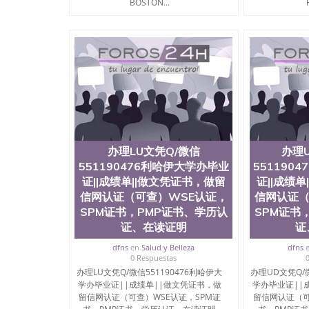
BOSTON...
办理LU文凭Q/微信
办理
551190476利哈伊大学办毕业
551190
证||成绩单||做文凭证书，做留
证||成绩
信网认证（可查）WSE认证，
信网认证（
SPM证书，PMP证书、学历认
SPM证书
证、在读证明
证
dfns
en
Salud y Belleza
dfns
0 Respuestas
办理LU文凭Q/微信551190476利哈伊大
办理UD文凭Q/微
学办毕业证||成绩单||做文凭证书，做
学办毕业证||
留信网认证（可查）WSE认证，SPM证
留信网认证（可