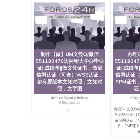
与建筑学院、商学院、交流学院、地球及物质科
工程与科学学院、人文学院、护理学院、科学学
前十五名，且继续攀升中。纽约大学为学生们提
学、MBA、财务、教育、建筑工程、经济、医
程、天文学、农业、环境污染控制、历史、电气
工程、航天工程、土木工程、数学、化学、英语
机科学、物理学、人工智能、商科、金融专业 
案； 2、补充毕业证成绩单等相关材料； 3、留
同客户本人一起去留服递交材料； 5、等待结果
制作【做】UM文凭Q/微信
办理
付余款。 我们对海外大学及学院的毕业证成绩
底纹，钢印LOGO烫金烫银，LOGO烫金烫银复
551190476迈阿密大学办毕业
551190
防伪）都有原版本文凭对照。质量得到了广大海
证||成绩单||做文凭证书，做留
证||成绩
到与时俱进，及时掌握各大院校的（毕业证，成
信网认证（可查）WSE认证，
信网认证（
等相关材料）的版本更新信息， 能够在时间掌
都有原版本文凭对照，文凭对
SPM证书
等等，并在时间收集到原版实物，以求达到客户的
照，文字图
证
较高性价比，通过品质和效率不断优化，为您倾情诠
信:551190476 Q/微信:551190476办
dfns
en
Salud y Belleza
dfns
0 Respuestas
公司专业制作、办理、仿制、成绩单文凭、改成
...
办理BU文凭Q/微
文凭、假文凭假毕业证假学历书制作、假制作、
学办毕业证||
认证、留服认证、使馆认证、使馆证明、使馆留
留信网认证（可
认证、留学生学历认证、留学生学位认证、英国
书，PMP证
历、新西兰学历认证等q:551190476 微信：55119
B
University）圣何塞州立大学毕业证（San Jose St