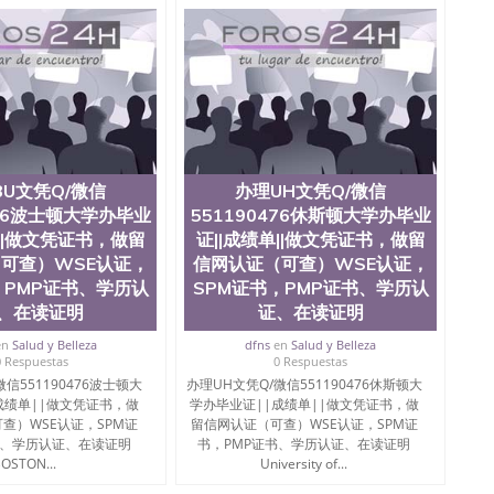
学院、教育学院、工程学院、健康与人类发展学院、信息
院等。学校的教育学院排名在全美前十名，工学院排名在
供本科、硕士及博士学位。学校的专业课程包括：会计
学、护理、文学、音乐、生物学、统计学、美术、电子工
工程、生物工程、建筑设计、工商管理、材料科学、机械
、社会科学、心理学、戏剧、市场营销、机械工程、计算
1、客户提供相关材料，确定客户办理信息，给出操作方
服注册申请账号，付定金； 4、预约递交时间，公司人员陪
，完成结果书留服直接邮寄给客户 6、客户确认收到结果，
BU文凭Q/微信
办理UH文凭Q/微信
单所使用的材料，尺寸大小，防伪结构（包括：水印，阴影
合重叠。 文字图案浮雕，激光镭射，紫外荧光，温感，复印
476波士顿大学办毕业
551190476休斯顿大学办毕业
外客户群体的认可，同时和海外学校留学中介， 同时能做
单||做文凭证书，做留
证||成绩单||做文凭证书，做留
绩单，资格证，学生卡，结业证，录取通知书，在读证明
可查）WSE认证，
信网认证（可查）WSE认证，
握的海外学历文凭的样版，尺寸大小，纸张材质，防伪技术
，PMP证书、学历认
SPM证书，PMP证书、学历认
需求。 我们的优势： 我们在保证合理定价的同时，坚持
、在读证明
证、在读证明
释什么是高性价比。 咨询顾问：Sam q/微
理毕业证成绩单、教育部认证,录取通知书，雅思，留学回国证明.
en
Salud y Belleza
dfns
en
Salud y Belleza
0 Respuestas
0 Respuestas
绩、教育部学历学位认证、毕业证、成绩单、文凭、学历
信551190476波士顿大
办理UH文凭Q/微信551190476休斯顿大
办理、仿制学位证书、毕业证文凭、文凭毕业证、毕业证
成绩单||做文凭证书，做
学办毕业证||成绩单||做文凭证书，做
学回国人员证明、留学生认证、学历认证、文凭认证学位
查）WSE认证，SPM证
留信网认证（可查）WSE认证，SPM证
文凭学历、美国文凭学历、澳洲文凭学历、加拿大文凭学
书、学历认证、在读证明
书，PMP证书、学历认证、在读证明
0476 圣何塞州立大学毕业证（San Jose State
OSTON...
University of...
ate University）圣何塞州立大学毕业证（San Jose State