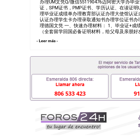
办理UM文凭Q/微信551190476迈阿密大学办
证，SPM证书，PMP证书、学历认证、在读证明Univer
理毕业证成绩单办理教育部认证办理大使馆认证
认证办理学生卡办理录取通知书办理学位证书办
理德国文凭 一、快速办理材料： 1、毕业证+成
（全套留学回国必备证明材料，给父母及亲朋好友
学生卡等留学相关材料（申请学校、转学，甚至
- Leer más -
排办理，毕业证成绩单，学校，专业，学位，毕
可以用吗551190476假的毕业证成绩单可以办学
551190476入职事业单位/国企假的毕业证会查吗5
办理假毕业证在国内能用吗, 挂科拿不到毕业证怎
毕业可以办学历认证吗,您是否因为中途辍学、挂科
被拒之门外551190476您是否因没正常毕业
毕不了业怎么办551190476找工作没有文凭怎么办
毕业证551190476网上买文凭可靠吗5511904
551190476国外大学文凭可以打工作吗551190
806 533 423
91
551190476哪里可以办理澳洲毕业证5511904
大毕业证551190476申请学校办理假的毕业证成绩单
哪里可以修改成绩单GPA分数551190476假毕业证能
何拿到国外毕业证QQ微信551190476办假大学毕
551190476找毕业证封皮QQ微信551190476
微信551190476快速拿到国外文凭QQ微信5511
证QQ微信551190476泰国文凭办理QQ微信5511
QQ微信551190476外国文凭在中国有用吗QQ微信5