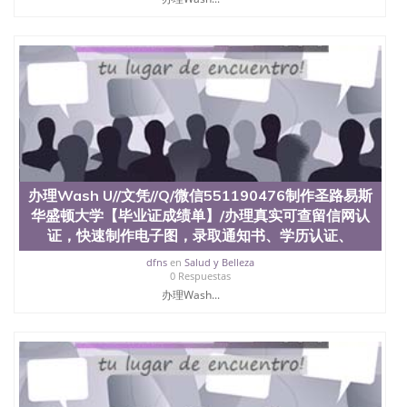
年，简称SJSU，是加州历史悠久的大学之一，也是美
西地区的公立大学之一。位于圣何塞市San Jose中
心，占地154公顷。它是一所位于加利福尼亚州的著
名综合性公立大学，它以极高的就业率，全美名列前
茅的毕业薪资，浓厚的多元化学术氛围，杰出的本科
教育质量，被《福克斯》杂志评选为全美50强公立综
合性大学，每年有来自世界各地的成百上千的海外学
生前往求学。 至今，这是一所在世界上享有学术地
位、声誉、实习机会和影响力的高等教育机构，并获
誉为美国本科教育质量的核心代表。其计算机系与会
计系更是在当今美国大学教学排名中表现优异。其毕
业生大多可以在其所处地域的世界硅谷中心得到工作
办理Wash U//文凭//Q/微信551190476制作圣路易斯
机会。许多硅谷公司甚至在学生大三和大四的学期提
华盛顿大学【毕业证成绩单】/办理真实可查留信网认
供许多相应科系的实习机会。无论是加州大学系统
证，快速制作电子图，录取通知书、学历认证、
(UC)，还是加州州立大学系统(CSU), 圣何塞州立大学
都占据着加州所有大学中的地理位置。 圣何塞州立大
dfns
en
Salud y Belleza
0 Respuestas
学座落于硅谷(Silicon Valley), 于附近的旧金山-圣何塞
办理Wash...
地区为全美的重要科技中心。约有学生三万人，超过
134种学士学科和65个硕士学科，并有来自世界60余
国的学生来此就读。其有名的科系如计算机科学，电
子工程学，工商管理学，艺术设计，和航空学等，深
受性肯定及好评；而各种大学部和研究所的商学课程
也吸引了众多不同国家的专业人士前来研究与学习。
二、办理流程： 1、收集客户办理信息； 2、客户付