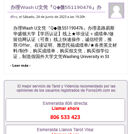
办理Wash U文凭『Q◆微551190476』办
理圣路易斯华盛顿大学【学历认证】线上★
, el Sábado, 24 de Junio de 2023 a las 19:20h
dfns
毕业证＋成绩单/做留信网认证（可查）线
办理Wash U文凭『Q◆微551190476』办理圣路易斯
上快速操作，诚信经营，推荐/O
华盛顿大学【学历认证】线上★毕业证＋成绩单/做
留信网认证（可查）线上快速操作，诚信经营，推
荐/Offer、在读证明、雅思托福成绩单/★各类英文材
料/制作，购买成绩单，购买假文凭，购买假学位
证，制造假国外大学文凭Washing University in St
LouisQ/薇551190476诚招留学代理假文凭办理毕业证
- Leer más -
成绩单办理教育部认证办理大使馆认证办理留学归国
证明办理留信网认证办理留服认证办理学历认证办理
学生卡办理录取通知书办理学位证书办理美国文凭办
理澳洲文凭办理英国文凭办理加拿大文凭办理德国文
凭 一、快速办理材料： 1、毕业证+成绩单+留学回国
人员证明+教育部认证,录取通知书，雅思。（全套留
学回国必备证明材料，给父母及亲朋好友一份完美交
代）； 2、雅思、托福，OFFER，在读证明，学生卡
等留学相关材料（申请学校、转学，甚至是申请工签
806 533 423
都可以用到）。 注：上述材料，随时都可以安排办
理，毕业证成绩单，学校，专业，学位，毕业时间都
可以根据客户要求安排。 国内找工作假的毕业证可以