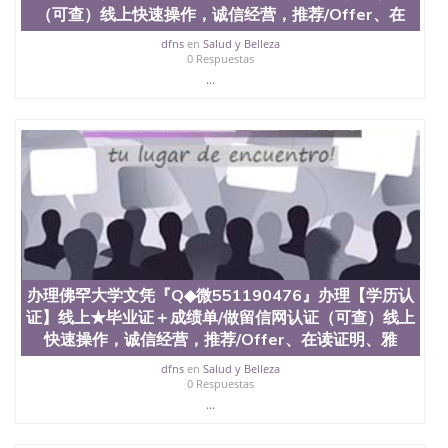
材料； 3、留服注册申请账号，付定金； 4、预约递
（可查）线上快速操作，诚信经营，推荐/Offer、在
交时间，公司人员陪同客户本人一起去留服递交材
料； 5、等待结果，完成结果书留服直接邮寄给客户
dfns
en
Salud y Belleza
6、客户确认收到结果，付余款。 我们对海外大学及
0 Respuestas
学院的毕业证成绩单所使用的材料，尺寸大小，防伪
...
结构（包括：水印，阴影底纹，钢印LOGO烫金烫
银，LOGO烫金烫银复合重叠。 文字图案浮雕，激光
镭射，紫外荧光，温感，复印防伪）都有原版本文凭
对照。质量得到了广大海外客户群体的认可，同时和
海外学校留学中介， 同时能做到与时俱进，及时掌握
各大院校的（毕业证，成绩单，资格证，学生卡，结
业证，录取通知书，在读证明等相关材料）的版本更
新信息， 能够在时间掌握的海外学历文凭的样版，尺
寸大小，纸张材质，防伪技术等等，并在时间收集到
原版实物，以求达到客户的需求。 我们的优势： 我
们在保证合理定价的同时，坚持较高性价比，通过品
办理佛罕大学文凭『Q◆微551190476』办理【学历认
质和效率不断优化，为您倾情诠释什么是高性价比。
证】线上★毕业证＋成绩单/做留信网认证（可查）线上
咨询顾问：Sam q/微信:551190476 Q/微
快速操作，诚信经营，推荐/Offer、在读证明、雅
信:551190476办理毕业证成绩单、教育部认证,录取通
知书，雅思，留学回国证明.
dfns
en
Salud y Belleza
0 Respuestas
公司专业制作、办理、仿制、成绩单文凭、改成绩、
...
教育部学历学位认证、毕业证、成绩单、文凭、学历
文凭、假文凭假毕业证假学历书制作、假制作、办