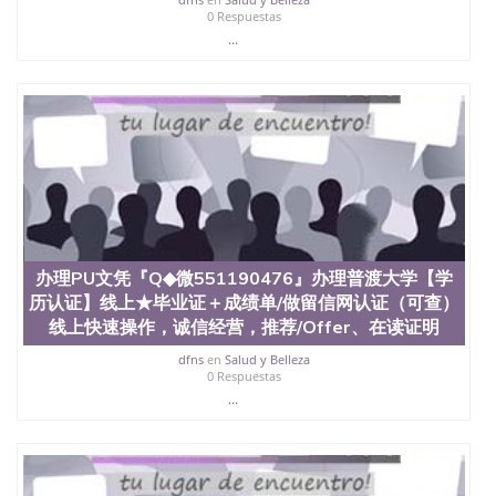
学学历 绩单购买学位证书/澳洲读本科硕士做文凭/购
0 Respuestas
买澳洲大学毕业证成绩单假文凭学历
...
offieUniversityofSouthernQueensland 澳洲读书未毕
业找人做文凭学位qq微信551190476澳洲读CQU中央
昆士兰大学学历成绩单购买学位证书/澳洲读本科硕
士做文凭/购买澳洲大学毕业证成绩单假文凭学历办
理Wash U文凭『Q◆微551190476』办理圣路易斯华
盛顿大学【学历认证】线上★毕业证＋成绩单/做留
信网认证（可查）线上快速操作，诚信经营，推
荐/Offer、在读证明、雅思托福成绩单/★各类英文材
料/制作，购买成绩单，购买假文凭，购买假学位
证，制造假国外大学文凭Washing University in St
Louis
办理PU文凭『Q◆微551190476』办理普渡大学【学
历认证】线上★毕业证＋成绩单/做留信网认证（可查）
线上快速操作，诚信经营，推荐/Offer、在读证明
dfns
en
Salud y Belleza
0 Respuestas
...