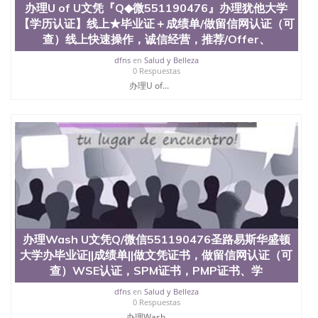
办理U of U文凭『Q◆微551190476』办理犹他大学
QQ微信551190476找毕业证封皮QQ微信551190476国
【学历认证】线上★毕业证＋成绩单/做留信网认证（可
外毕业证外壳定制QQ微信551190476快速代办国外毕
业证QQ微信551190476快速拿到国外文凭QQ微信
查）线上快速操作，诚信经营，推荐/Offer、
551190476国外留学文凭认证QQ微信551190476国外
dfns
en
Salud y Belleza
文凭回国认证QQ微信551190476泰国文凭办理QQ微
0 Respuestas
信551190476法国留学回国证明QQ微信551190476 国
办理U of...
外烫金照片QQ微信551190476外国文凭在中国有用吗
QQ微信551190476德国留学回国证明QQ微信
551190476爱尔兰留学回国证明QQ微信551190476国
外硕士文凭办理QQ微信551190476 网上买文凭可靠
吗QQ微信551190476买国外文凭质量QQ微信
551190476国外本科毕业证怎么办理QQ微信
551190476国外大学文凭真制作QQ微信551190476办
国外文凭可找工作QQ微信551190476国外大学有毕业
证QQ微信551190476办理国外毕业证价格QQ微信
551190476国外编号查询QQ微信551190476办理国外
文凭要交定金吗QQ微信551190476办国外可查文凭
办理Wash U文凭Q/微信551190476圣路易斯华盛顿
QQ微信551190476网上购买真文凭可信吗QQ微信
551190476学士学位证书查询机构QQ微信551190476
大学办毕业证||成绩单||做文凭证书，做留信网认证（可
国外资格证书办理QQ微信551190476如何办理学历认
查）WSE认证，SPM证书，PMP证书、学
证QQ微信551190476海外文凭认证办理QQ微信
dfns
en
Salud y Belleza
551190476 圣何塞州立大学（San Jose State
0 Respuestas
University, 又译为“圣荷西州立大学”）成立于1857
办理Wash...