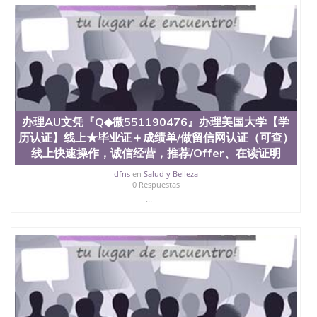
理、仿制学位证书、毕业证文凭、文凭毕业证、毕业
证认证、留服认证、使馆认证、使馆证明、使馆留学
回国人员证明、留学生认证、学历认证、文凭认证学
位认证、留学生学历认证、留学生学位认证、英国文
凭学历、美国文凭学历、澳洲文凭学历、加拿大文凭
学历、新西兰学历认证等q:551190476 微信：
551190476 圣何塞州立大学毕业证（San Jose State
University）圣何塞州立大学毕业证（San Jose State
University）圣何塞州立大学毕业证（San Jose State
办理AU文凭『Q◆微551190476』办理美国大学【学
University）圣何塞州立大学成绩单（San Jose State
历认证】线上★毕业证＋成绩单/做留信网认证（可查）
University）圣何塞州立大学成绩单（ San Jose State
University）圣何塞州立大学成绩单（San Jose State
线上快速操作，诚信经营，推荐/Offer、在读证明
University）成绩单圣何塞州立大学文凭（San Jose
dfns
en
Salud y Belleza
State University）圣何塞州立大学（San Jose State
0 Respuestas
University）圣何塞州立大学（San Jose State
...
University）圣何塞州立大学（ San Jose State
University）圣何塞州立大学（San Jose State
University）圣何塞州立大学文凭（San Jose State
University）圣何塞州立大学文凭（San Jose State
University）文凭圣何塞州立大学文凭（San Jose
State University）圣何塞州立大学学历（ San Jose
State University）圣何塞州立大学学历（San Jose
State University）圣何塞州立大学学历（San Jose
State University）圣 塞州立大学学历（San Jose