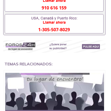
用吗551190476假的毕业证成绩单可以办学历认证吗
551190476要定居国外需要办理什么材料551190476
910 616 159
入职事业单位/国企假的毕业证会查吗551190476入职
国企/事业单位需要些什么材料551190476办理假毕业
证在国内能用吗, 挂科拿不到毕业证怎么办, 毕业证丢
了怎么办, 没有正常毕业怎么办理毕业证,没毕业可以
1-305-507-8029
办学历认证吗,您是否因为中途辍学、挂科而没有正常
毕业551190476您是否因为递交材料不齐而被拒之门
外551190476您是否因没正常毕业而导致回国得不到
教育部认证在校挂科了不想读了,成绩不理想毕不了业
怎么办551190476找工作没有文凭怎么办,怎么办理本
科/研究生文凭551190476如何办理本科/硕士毕业证
551190476网上买文凭可靠吗551190476哪里可以买
国外文凭551190476国外本科毕业证怎么办理
TEMAS RELACIONADOS:
551190476国外大学文凭可以打工作吗551190476怎
么办理 外假毕业证551190476哪里可以制作美国毕业
证551190476哪里可以办理澳洲毕业证551190476留
学生在哪里可以买假毕业证551190476哪里可以办理
加拿大毕业证551190476申请学校办理假的毕业证成
绩单可以吗551190476哪里可以办理水印成绩单
551190476哪里可以修改成绩单GPA分数551190476
假毕业证能查出来吗551190476假文凭网上能查到吗
551190476 如何拿到国外毕业证QQ微信551190476办
假大学毕业证QQ微信551190476国外毕业证去哪认证