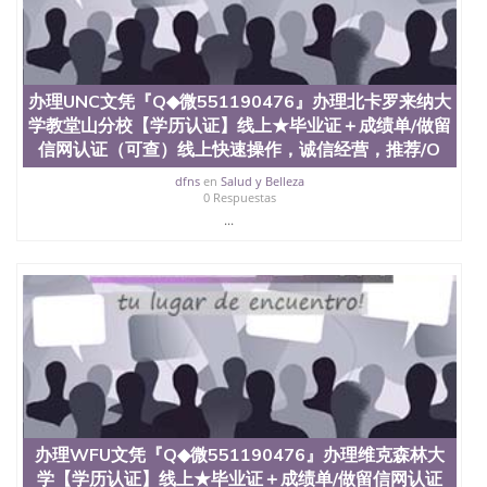
定金下单； 3、公司确认到账转制作点做电子图；
4、电子图做好发给客户确认； 5、电子图确认好转成
品部做成品； 6、成品做好拍照或者视频确认再付余
款； 7、快递给客户（国内顺丰，国外DHL）。 三、
真实网上可查的证明材料 1、教育部学历学位认证，
办理UNC文凭『Q◆微551190476』办理北卡罗来纳大
留服真实存档可查，存档。 2、留学回国人员证明
学教堂山分校【学历认证】线上★毕业证＋成绩单/做留
（使馆认证），使馆网站真实存档可查。 3、留信网
信网认证（可查）线上快速操作，诚信经营，推荐/O
真实可查认证办理，存档可查，终身受用。 四、办理
流程农业科学院、艺术与建筑学院、商学院、交流学
dfns
en
Salud y Belleza
0 Respuestas
院、地球及物质科学院、教育学院、工程学院、健康
与人类发展学院、信息工程与科学学院、人文学院、
...
护理学院、科学学院等。学校的教育学院排名在全美
前十名，工学院排名在前十五名，且继续攀升中。纽
约大学为学生们提供本科、硕士及博士学位。学校的
专业课程包括：会计学、MBA、财务、教育、建筑工
程、经济、医学、护理、文学、音乐、生物学、统计
学、美术、电子工程、天文学、农业、环境污染控
制、历史、电气工程、生物工程、建筑设计、工商管
理、材料科学、机械工程、航天工程、土木工程、数
学、化学、英语、社会科学、心理学、戏剧、市场营
销、机械工程、计算机科学、物理学、人工智能、商
科、金融专业 1、客户提供相关材料，确定客户办理
办理WFU文凭『Q◆微551190476』办理维克森林大
信息，给出操作方案； 2、补充毕业证成绩单等相关
学【学历认证】线上★毕业证＋成绩单/做留信网认证