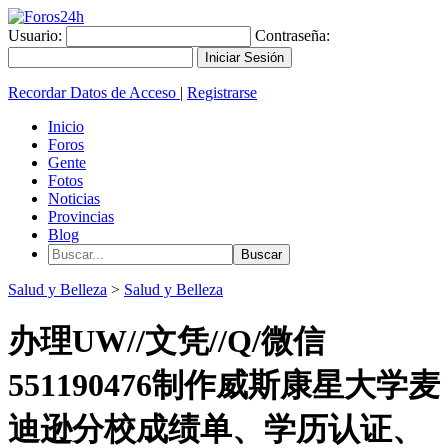
Usuario:
Contraseña:
Recordar Datos de Acceso
|
Registrarse
Inicio
Foros
Gente
Fotos
Noticias
Provincias
Blog
Salud y Belleza
>
Salud y Belleza
办理UW//文凭//Q/微信
551190476制作威斯康星大学麦
迪逊分校成绩单、学历认证、