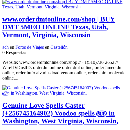
www.orderdmtonline.com/shop | BUY
DMT 5MEO ONLINE Texas, Utah,
Vermont, Virginia, Wisconsin
ach
en
Foros de Viajes
en
Castellón
0 Respuestas
Website: www.orderdmtonline.com/shop // +1(510)736-2652 //
WireID/DustID: orderdmtonline order dmt online, order 5meo dmt
online, order bufo alvarius toad venom online, order spirit molecule
online,...
Genuine Love Spells Caster
(+256745164902) Voodoo spells ௵ in
Washington, West Virginia, Wisconsin,