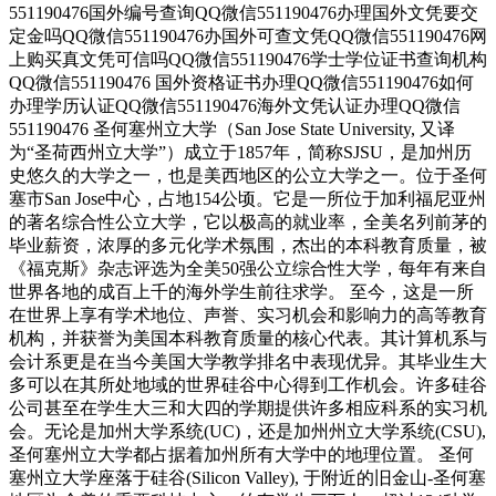
551190476国外编号查询QQ微信551190476办理国外文凭要交
定金吗QQ微信551190476办国外可查文凭QQ微信551190476网
上购买真文凭可信吗QQ微信551190476学士学位证书查询机构
QQ微信551190476 国外资格证书办理QQ微信551190476如何
办理学历认证QQ微信551190476海外文凭认证办理QQ微信
551190476 圣何塞州立大学（San Jose State University, 又译
为“圣荷西州立大学”）成立于1857年，简称SJSU，是加州历
史悠久的大学之一，也是美西地区的公立大学之一。位于圣何
塞市San Jose中心，占地154公顷。它是一所位于加利福尼亚州
的著名综合性公立大学，它以极高的就业率，全美名列前茅的
毕业薪资，浓厚的多元化学术氛围，杰出的本科教育质量，被
《福克斯》杂志评选为全美50强公立综合性大学，每年有来自
世界各地的成百上千的海外学生前往求学。 至今，这是一所
在世界上享有学术地位、声誉、实习机会和影响力的高等教育
机构，并获誉为美国本科教育质量的核心代表。其计算机系与
会计系更是在当今美国大学教学排名中表现优异。其毕业生大
多可以在其所处地域的世界硅谷中心得到工作机会。许多硅谷
公司甚至在学生大三和大四的学期提供许多相应科系的实习机
会。无论是加州大学系统(UC)，还是加州州立大学系统(CSU),
圣何塞州立大学都占据着加州所有大学中的地理位置。 圣何
塞州立大学座落于硅谷(Silicon Valley), 于附近的旧金山-圣何塞