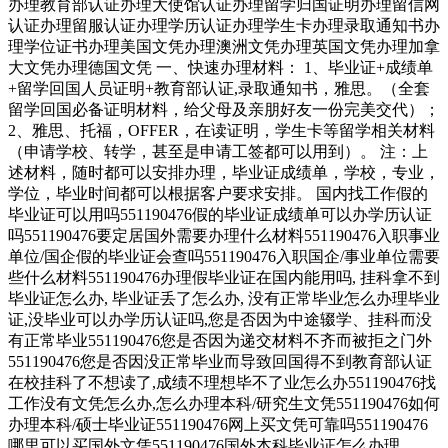
办理教育部认证办理大使馆认证办理留学归国证明办理留信网
认证办理留服认证办理学历认证办理学生卡办理录取通知书办
理学位证书办理美国文凭办理澳洲文凭办理英国文凭办理加拿
大文凭办理德国文凭 一、快速办理材料： 1、毕业证+成绩单
+留学回国人员证明+教育部认证,录取通知书，雅思。（全套
留学回国必备证明材料，给父母及亲朋好友一份完美交代）；
2、雅思、托福，OFFER，在读证明，学生卡等留学相关材料
（申请学校、转学，甚至是申请工签都可以用到）。 注：上
述材料，随时都可以安排办理，毕业证成绩单，学校，专业，
学位，毕业时间都可以根据客户要求安排。 国内找工作假的
毕业证可以用吗551190476假的毕业证成绩单可以办学历认证
吗551190476要定居国外需要办理什么材料551190476入职事业
单位/国企假的毕业证会查吗551190476入职国企/事业单位需要
些什么材料551190476办理假毕业证在国内能用吗, 挂科拿不到
毕业证怎么办, 毕业证丢了怎么办, 没有正常毕业怎么办理毕业
证,没毕业可以办学历认证吗,您是否因为中途辍学、挂科而没
有正常毕业551190476您是否因为递交材料不齐而被拒之门外
551190476您是否因没正常毕业而导致回国得不到教育部认证
在校挂科了不想读了,成绩不理想毕不了业怎么办551190476找
工作没有文凭怎么办,怎么办理本科/研究生文凭551190476如何
办理本科/硕士毕业证551190476网上买文凭可靠吗551190476
哪里可以买国外文凭551190476国外本科毕业证怎么办理