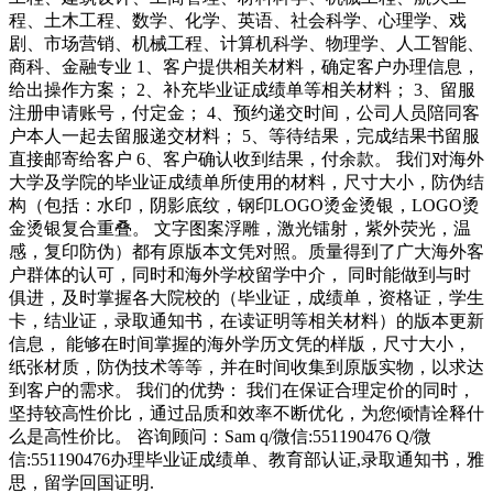
程、土木工程、数学、化学、英语、社会科学、心理学、戏
剧、市场营销、机械工程、计算机科学、物理学、人工智能、
商科、金融专业 1、客户提供相关材料，确定客户办理信息，
给出操作方案； 2、补充毕业证成绩单等相关材料； 3、留服
注册申请账号，付定金； 4、预约递交时间，公司人员陪同客
户本人一起去留服递交材料； 5、等待结果，完成结果书留服
直接邮寄给客户 6、客户确认收到结果，付余款。 我们对海外
大学及学院的毕业证成绩单所使用的材料，尺寸大小，防伪结
构（包括：水印，阴影底纹，钢印LOGO烫金烫银，LOGO烫
金烫银复合重叠。 文字图案浮雕，激光镭射，紫外荧光，温
感，复印防伪）都有原版本文凭对照。质量得到了广大海外客
户群体的认可，同时和海外学校留学中介， 同时能做到与时
俱进，及时掌握各大院校的（毕业证，成绩单，资格证，学生
卡，结业证，录取通知书，在读证明等相关材料）的版本更新
信息， 能够在时间掌握的海外学历文凭的样版，尺寸大小，
纸张材质，防伪技术等等，并在时间收集到原版实物，以求达
到客户的需求。 我们的优势： 我们在保证合理定价的同时，
坚持较高性价比，通过品质和效率不断优化，为您倾情诠释什
么是高性价比。 咨询顾问：Sam q/微信:551190476 Q/微
信:551190476办理毕业证成绩单、教育部认证,录取通知书，雅
思，留学回国证明.