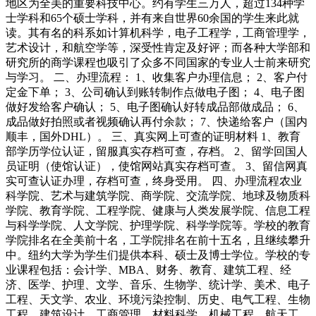
地区为全美的重要科技中心。约有学生三万人，超过134种学
士学科和65个硕士学科，并有来自世界60余国的学生来此就
读。其有名的科系如计算机科学，电子工程学，工商管理学，
艺术设计，和航空学等，深受性肯定及好评；而各种大学部和
研究所的商学课程也吸引了众多不同国家的专业人士前来研究
与学习。 二、办理流程： 1、收集客户办理信息； 2、客户付
定金下单； 3、公司确认到账转制作点做电子图； 4、电子图
做好发给客户确认； 5、电子图确认好转成品部做成品； 6、
成品做好拍照或者视频确认再付余款； 7、快递给客户（国内
顺丰，国外DHL）。 三、真实网上可查的证明材料 1、教育
部学历学位认证，留服真实存档可查，存档。 2、留学回国人
员证明（使馆认证），使馆网站真实存档可查。 3、留信网真
实可查认证办理，存档可查，终身受用。 四、办理流程农业
科学院、艺术与建筑学院、商学院、交流学院、地球及物质科
学院、教育学院、工程学院、健康与人类发展学院、信息工程
与科学学院、人文学院、护理学院、科学学院等。学校的教育
学院排名在全美前十名，工学院排名在前十五名，且继续攀升
中。纽约大学为学生们提供本科、硕士及博士学位。学校的专
业课程包括：会计学、MBA、财务、教育、建筑工程、经
济、医学、护理、文学、音乐、生物学、统计学、美术、电子
工程、天文学、农业、环境污染控制、历史、电气工程、生物
工程、建筑设计、工商管理、材料科学、机械工程、航天工