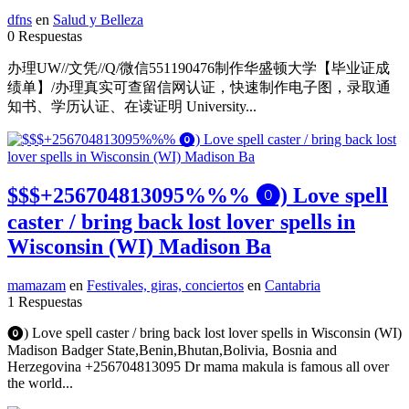
dfns
en
Salud y Belleza
0 Respuestas
办理UW//文凭//Q/微信551190476制作华盛顿大学【毕业证成
绩单】/办理真实可查留信网认证，快速制作电子图，录取通
知书、学历认证、在读证明 University...
$$$+256704813095%%% ⓿) Love spell
caster / bring back lost lover spells in
Wisconsin (WI) Madison Ba
mamazam
en
Festivales, giras, conciertos
en
Cantabria
1 Respuestas
⓿) Love spell caster / bring back lost lover spells in Wisconsin (WI)
Madison Badger State,Benin,Bhutan,Bolivia, Bosnia and
Herzegovina +256704813095 Dr mama makula is famous all over
the world...