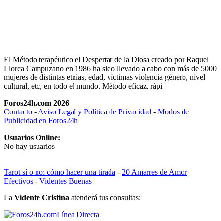
El Método terapéutico el Despertar de la Diosa creado por Raquel
Llorca Campuzano en 1986 ha sido llevado a cabo con más de 5000
mujeres de distintas etnias, edad, víctimas violencia género, nivel
cultural, etc, en todo el mundo. Método eficaz, rápi
Foros24h.com 2026
Contacto
-
Aviso Legal y Política de Privacidad
-
Modos de
Publicidad en Foros24h
Usuarios Online:
No hay usuarios
Tarot sí o no: cómo hacer una tirada
-
20 Amarres de Amor
Efectivos
-
Videntes Buenas
La
Vidente Cristina
atenderá tus consultas:
Línea Directa