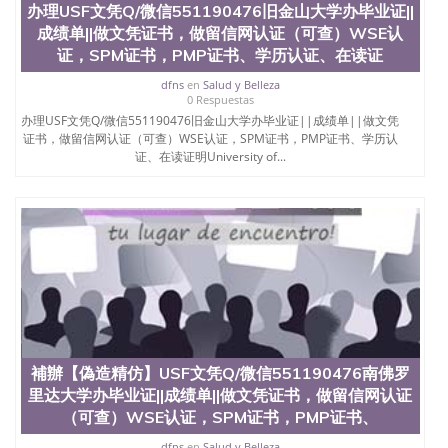
办理USF文凭Q/微信551190476旧金山大学办毕业证||
QQ微信551190476快速拿到国外文凭QQ微信
成绩单||做文凭证书，做留信网认证（可查）WSE认
551190476国外留学文凭认证QQ微信551190476国外
文凭回国认证QQ微信551190476泰国文凭办理QQ微
证，SPM证书，PMP证书、学历认证、在读证
信551190476法国留学回国证明QQ微信551190476 国
dfns
en
Salud y Belleza
外烫金照片QQ微信551190476外国文凭在中国有用吗
0 Respuestas
QQ微信551190476德国留学回国证明QQ微信
办理USF文凭Q/微信551190476旧金山大学办毕业证||成绩单||做文凭
551190476爱尔兰留学回国证明QQ微信551190476国
证书，做留信网认证（可查）WSE认证，SPM证书，PMP证书、学历认
外硕士文凭办理QQ微信551190476 网上买文凭可靠
证、在读证明University of...
吗QQ微信551190476买国外文凭质量QQ微信
551190476国外本科毕业证怎么办理QQ微信
551190476国外大学文凭真制作QQ微信551190476办
国外文凭可找工作QQ微信551190476国外大学有毕业
证QQ微信551190476办理国外毕业证价格QQ微信
551190476国外编号查询QQ微信551190476办理国外
文凭要交定金吗QQ微信551190476办国外可查文凭
QQ微信551190476网上购买真文凭可信吗QQ微信
551190476学士学位证书查询机构QQ微信551190476
国外资格证书办理QQ微信551190476如何办理学历认
证QQ微信551190476海外文凭认证办理QQ微信
補辦【偽造精仿】USF文凭Q/微信551190476南佛罗
551190476 圣何塞州立大学（San Jose State
里达大学办毕业证||成绩单||做文凭证书，做留信网认证
University, 又译为“圣荷西州立大学”）成立于1857
年，简称SJSU，是加州历史悠久的大学之一，也是美
（可查）WSE认证，SPM证书，PMP证书、
西地区的公立大学之一。位于圣何塞市San Jose中
dfns
en
Salud y Belleza