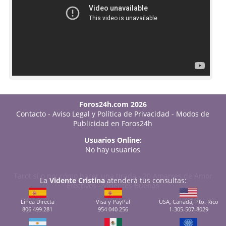
Foros24h.com 2026
Contacto
-
Aviso Legal y Política de Privacidad
-
Modos de
Publicidad en Foros24h
Usuarios Online:
No hay usuarios
Tarot sí o no: cómo hacer una tirada
-
20 Amarres de Amor
La
Vidente Cristina
atenderá tus consultas:
Efectivos
-
Videntes Buenas
Línea Directa
Visa y PayPal
USA, Canadá, Pto. Rico
806 499 281
954 040 256
1-305-507-8029