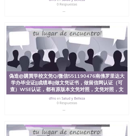
心，占地154公顷。它是一所位于加利福尼亚州的著
0 Respuestas
名综合性公立大学，它以极高的就业率，全美名列前
...
茅的毕业薪资，浓厚的多元化学术氛围，杰出的本科
教育质量，被《福克斯》杂志评选为全美50强公立综
合性大学，每年有来自世界各地的成百上千的海外学
生前往求学。 至今，这是一所在世界上享有学术地
位、声誉、实习机会和影响力的高等教育机构，并获
誉为美国本科教育质量的核心代表。其计算机系与会
计系更是在当今美国大学教学排名中表现优异。其毕
业生大多可以在其所处地域的世界硅谷中心得到工作
机会。许多硅谷公司甚至在学生大三和大四的学期提
供许多相应科系的实习机会。无论是加州大学系统
(UC)，还是加州州立大学系统(CSU), 圣何塞州立大学
偽造@購買学校文凭Q/微信551190476南佛罗里达大
都占据着加州所有大学中的地理位置。 圣何塞州立大
学座落于硅谷(Silicon Valley), 于附近的旧金山-圣何塞
学办毕业证||成绩单||做文凭证书，做留信网认证（可
地区为全美的重要科技中心。约有学生三万人，超过
查）WSE认证，都有原版本文凭对照，文凭对照，文
134种学士学科和65个硕士学科，并有来自世界60余
dfns
en
Salud y Belleza
国的学生来此就读。其有名的科系如计算机科学，电
0 Respuestas
子工程学，工商管理学，艺术设计，和航空学等，深
...
受性肯定及好评；而各种大学部和研究所的商学课程
也吸引了众多不同国家的专业人士前来研究与学习。
二、办理流程： 1、收集客户办理信息； 2、客户付
定金下单； 3、公司确认到账转制作点做电子图；
4、电子图做好发给客户确认； 5、电子图确认好转成