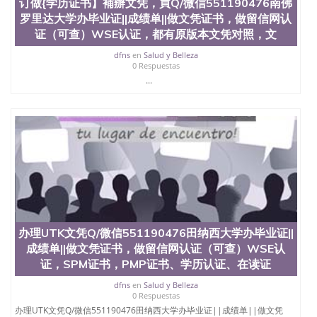
料； 5、等待结果，完成结果书留服直接邮寄给客户
订做{学历证书】補辦文凭，買Q/微信551190476南佛
6、客户确认收到结果，付余款。 我们对海外大学及
罗里达大学办毕业证||成绩单||做文凭证书，做留信网认
学院的毕业证成绩单所使用的材料，尺寸大小，防伪
证（可查）WSE认证，都有原版本文凭对照，文
结构（包括：水印，阴影底纹，钢印LOGO烫金烫
银，LOGO烫金烫银复合重叠。 文字图案浮雕，激光
dfns
en
Salud y Belleza
0 Respuestas
镭射，紫外荧光，温感，复印防伪）都有原版本文凭
...
对照。质量得到了广大海外客户群体的认可，同时和
海外学校留学中介， 同时能做到与时俱进，及时掌握
各大院校的（毕业证，成绩单，资格证，学生卡，结
业证，录取通知书，在读证明等相关材料）的版本更
新信息， 能够在时间掌握的海外学历文凭的样版，尺
寸大小，纸张材质，防伪技术等等，并在时间收集到
原版实物，以求达到客户的需求。 我们的优势： 我
们在保证合理定价的同时，坚持较高性价比，通过品
质和效率不断优化，为您倾情诠释什么是高性价比。
咨询顾问：Sam q/微信:551190476 Q/微
信:551190476办理毕业证成绩单、教育部认证,录取通
知书，雅思，留学回国证明.
办理UTK文凭Q/微信551190476田纳西大学办毕业证||
成绩单||做文凭证书，做留信网认证（可查）WSE认
公司专业制作、办理、仿制、成绩单文凭、改成绩、
证，SPM证书，PMP证书、学历认证、在读证
教育部学历学位认证、毕业证、成绩单、文凭、学历
文凭、假文凭假毕业证假学历书制作、假制作、办
dfns
en
Salud y Belleza
理、仿制学位证书、毕业证文凭、文凭毕业证、毕业
0 Respuestas
证认证、留服认证、使馆认证、使馆证明、使馆留学
办理UTK文凭Q/微信551190476田纳西大学办毕业证||成绩单||做文凭