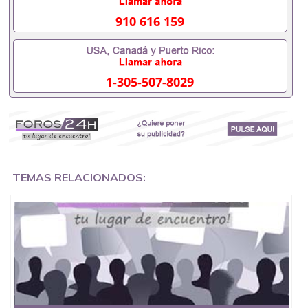
的毕业证会查吗551190476入职国企/事业单位需要些
什么材料551190476办理假毕业证在国内能用吗, 挂科
910 616 159
拿不到毕业证怎么办, 毕业证丢了怎么办, 没有正常毕
业怎么办理毕业证,没毕业可以办学历认证吗,您是否
因为中途辍学、挂科而没有正常毕业551190476您是
否因为递交材料不齐而被拒之门外551190476您是否
1-305-507-8029
因没正常毕业而导致回国得不到教育部认证在校挂科
了不想读了,成绩不理想毕不了业怎么办551190476找
工作没有文凭怎么办,怎么办理本科/研究生文凭
551190476如何办理本科/硕士毕业证551190476网上
买文凭可靠吗551190476哪里可以买国外文凭
551190476国外本科毕业证怎么办理551190476国外
大学文凭可以打工作吗551190476怎么办理 外假毕业
证551190476哪里可以制作美国毕业证551190476哪
TEMAS RELACIONADOS:
里可以办理澳洲毕业证551190476留学生在哪里可以
买假毕业证551190476哪里可以办理加拿大毕业证
551190476申请学校办理假的毕业证成绩单可以吗
551190476哪里可以办理水印成绩单551190476哪里
可以修改成绩单GPA分数551190476假毕业证能查出
来吗551190476假文凭网上能查到吗551190476 如何
拿到国外毕业证QQ微信551190476办假大学毕业证
QQ微信551190476国外毕业证去哪认证QQ微信
551190476找毕业证封皮QQ微信551190476国外毕业
证外壳定制QQ微信551190476快速代办国外毕业证