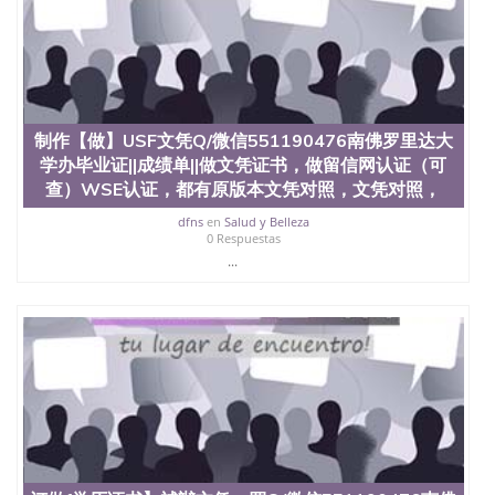
品部做成品； 6、成品做好拍照或者视频确认再付余
款； 7、快递给客户（国内顺丰，国外DHL）。 三、
真实网上可查的证明材料 1、教育部学历学位认证，
留服真实存档可查，存档。 2、留学回国人员证明
（使馆认证），使馆网站真实存档可查。 3、留信网
真实可查认证办理，存档可查，终身受用。 四、办理
制作【做】USF文凭Q/微信551190476南佛罗里达大
流程农业科学院、艺术与建筑学院、商学院、交流学
院、地球及物质科学院、教育学院、工程学院、健康
学办毕业证||成绩单||做文凭证书，做留信网认证（可
与人类发展学院、信息工程与科学学院、人文学院、
查）WSE认证，都有原版本文凭对照，文凭对照，
护理学院、科学学院等。学校的教育学院排名在全美
dfns
en
Salud y Belleza
前十名，工学院排名在前十五名，且继续攀升中。纽
0 Respuestas
约大学为学生们提供本科、硕士及博士学位。学校的
...
专业课程包括：会计学、MBA、财务、教育、建筑工
程、经济、医学、护理、文学、音乐、生物学、统计
学、美术、电子工程、天文学、农业、环境污染控
制、历史、电气工程、生物工程、建筑设计、工商管
理、材料科学、机械工程、航天工程、土木工程、数
学、化学、英语、社会科学、心理学、戏剧、市场营
销、机械工程、计算机科学、物理学、人工智能、商
科、金融专业 1、客户提供相关材料，确定客户办理
信息，给出操作方案； 2、补充毕业证成绩单等相关
材料； 3、留服注册申请账号，付定金； 4、预约递
交时间，公司人员陪同客户本人一起去留服递交材