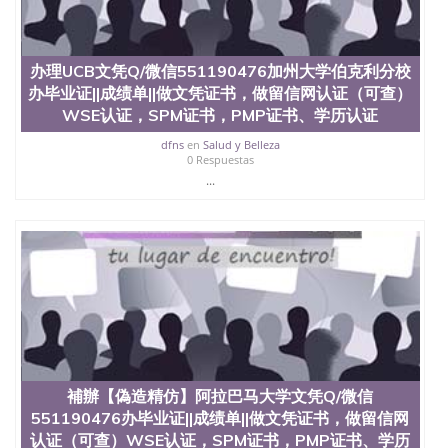
offieUniversityofSouthernQueensland 澳洲读书未毕
业找人做文凭学位qq微信551190476澳洲读CQU中央
昆士兰大学学历成绩单购买学位证书/澳洲读本科硕
士做文凭/购买澳洲大学毕业证成绩单假文凭学历办
办理UCB文凭Q/微信551190476加州大学伯克利分校
理USF文凭Q/微信551190476南佛罗里达大学办毕业
办毕业证||成绩单||做文凭证书，做留信网认证（可查）
证||成绩单||做文凭证书，做留信网认证（可查）WSE
WSE认证，SPM证书，PMP证书、学历认证
认证，SPM证书，PMP证书、学历认证、在读证明
University of South Florida-Main
dfns
en
Salud y Belleza
0 Respuestas
...
補辦【偽造精仿】阿拉巴马大学文凭Q/微信
551190476办毕业证||成绩单||做文凭证书，做留信网
认证（可查）WSE认证，SPM证书，PMP证书、学历