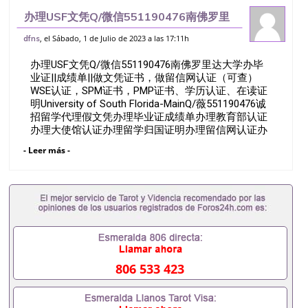
办理USF文凭Q/微信551190476南佛罗里
达大学办毕业证||成绩单||做文凭证书，做留
, el Sábado, 1 de Julio de 2023 a las 17:11h
dfns
信网认证（可查）WSE认证，SPM证书，
办理USF文凭Q/微信551190476南佛罗里达大学办毕
PMP证书、学历认证、在
业证||成绩单||做文凭证书，做留信网认证（可查）
WSE认证，SPM证书，PMP证书、学历认证、在读证
明University of South Florida-MainQ/薇551190476诚
招留学代理假文凭办理毕业证成绩单办理教育部认证
办理大使馆认证办理留学归国证明办理留信网认证办
理留服认证办理学历认证办理学生卡办理录取通知书
- Leer más -
办理学位证书办理美国文凭办理澳洲文凭办理英国文
凭办理加拿大文凭办理德国文凭 一、快速办理材料：
1、毕业证+成绩单+留学回国人员证明+教育部认证,
录取通知书，雅思。（全套留学回国必备证明材料，
给父母及亲朋好友一份完美交代）； 2、雅思、托
福，OFFER，在读证明，学生卡等留学相关材料（申
请学校、转学，甚至是申请工签都可以用到）。 注：
上述材料，随时都可以安排办理，毕业证成绩单，学
校，专业，学位，毕业时间都可以根据客户要求安
806 533 423
排。 国内找工作假的毕业证可以用吗551190476假的
毕业证成绩单可以办学历认证吗551190476要定居国
外需要办理什么材料551190476入职事业单位/国企假