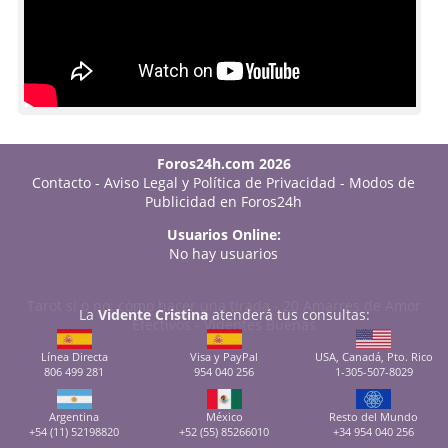
Foros24h.com 2026
Contacto
-
Aviso Legal y Política de Privacidad
-
Modos de
Publicidad en Foros24h
Usuarios Online:
No hay usuarios
Tarot sí o no: cómo hacer una tirada
-
20 Amarres de Amor
La
Vidente Cristina
atenderá tus consultas:
Efectivos
-
Videntes Buenas
Línea Directa
Visa y PayPal
USA, Canadá, Pto. Rico
806 499 281
954 040 256
1-305-507-8029
Argentina
México
Resto del Mundo
+54 (11) 52198820
+52 (55) 85266010
+34 954 040 256