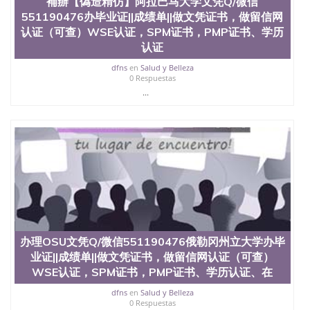
補辦【偽造精仿】阿拉巴马大学文凭Q/微信
业找人做文凭学位qq微信551190476澳洲读CQU中央
昆士兰大学学历成绩单购买学位证书/澳洲读本科硕
551190476办毕业证||成绩单||做文凭证书，做留信网
士做文凭/购买澳洲大学毕业证成绩单假文凭学历办
认证（可查）WSE认证，SPM证书，PMP证书、学历
理UPenn文凭Q/微信551190476宾夕法尼亚大学办毕
认证
业证||成绩单||做文凭证书，做留信网认证（可查）
WSE认证，SPM证书，PMP证书、学历认证、在读证
dfns
en
Salud y Belleza
0 Respuestas
明University of Pennsylvania
...
办理OSU文凭Q/微信551190476俄勒冈州立大学办毕
业证||成绩单||做文凭证书，做留信网认证（可查）
WSE认证，SPM证书，PMP证书、学历认证、在
dfns
en
Salud y Belleza
0 Respuestas