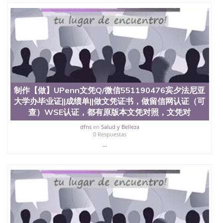
名综合性公立大学，它以极高的就业率，全美名列前
茅的毕业薪资，浓厚的多元化学术氛围，杰出的本科
教育质量，被《福克斯》杂志评选为全美50强公立综
合性大学，每年有来自世界各地的成百上千的海外学
生前往求学。 至今，这是一所在世界上享有学术地
位、声誉、实习机会和影响力的高等教育机构，并获
誉为美国本科教育质量的核心代表。其计算机系与会
计系更是在当今美国大学教学排名中表现优异。其毕
业生大多可以在其所处地域的世界硅谷中心得到工作
机会。许多硅谷公司甚至在学生大三和大四的学期提
制作【做】UPenn文凭Q/微信551190476宾夕法尼亚
供许多相应科系的实习机会。无论是加州大学系统
大学办毕业证||成绩单||做文凭证书，做留信网认证（可
(UC)，还是加州州立大学系统(CSU), 圣何塞州立大学
查）WSE认证，都有原版本文凭对照，文凭对
都占据着加州所有大学中的地理位置。 圣何塞州立大
学座落于硅谷(Silicon Valley), 于附近的旧金山-圣何塞
dfns
en
Salud y Belleza
地区为全美的重要科技中心。约有学生三万人，超过
0 Respuestas
134种学士学科和65个硕士学科，并有来自世界60余
...
国的学生来此就读。其有名的科系如计算机科学，电
子工程学，工商管理学，艺术设计，和航空学等，深
受性肯定及好评；而各种大学部和研究所的商学课程
也吸引了众多不同国家的专业人士前来研究与学习。
二、办理流程： 1、收集客户办理信息； 2、客户付
定金下单； 3、公司确认到账转制作点做电子图；
4、电子图做好发给客户确认； 5、电子图确认好转成
品部做成品； 6、成品做好拍照或者视频确认再付余