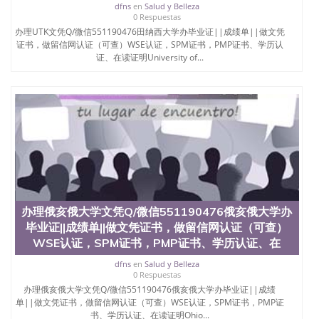
6、客户确认收到结果，付余款。 我们对海外大学及
dfns
en
Salud y Belleza
学院的毕业证成绩单所使用的材料，尺寸大小，防伪
0 Respuestas
结构（包括：水印，阴影底纹，钢印LOGO烫金烫
办理UTK文凭Q/微信551190476田纳西大学办毕业证||成绩单||做文凭
银，LOGO烫金烫银复合重叠。 文字图案浮雕，激光
证书，做留信网认证（可查）WSE认证，SPM证书，PMP证书、学历认
镭射，紫外荧光，温感，复印防伪）都有原版本文凭
证、在读证明University of...
对照。质量得到了广大海外客户群体的认可，同时和
海外学校留学中介， 同时能做到与时俱进，及时掌握
各大院校的（毕业证，成绩单，资格证，学生卡，结
业证，录取通知书，在读证明等相关材料）的版本更
新信息， 能够在时间掌握的海外学历文凭的样版，尺
寸大小，纸张材质，防伪技术等等，并在时间收集到
原版实物，以求达到客户的需求。 我们的优势： 我
们在保证合理定价的同时，坚持较高性价比，通过品
质和效率不断优化，为您倾情诠释什么是高性价比。
咨询顾问：Sam q/微信:551190476 Q/微
信:551190476办理毕业证成绩单、教育部认证,录取通
办理俄亥俄大学文凭Q/微信551190476俄亥俄大学办
知书，雅思，留学回国证明.
毕业证||成绩单||做文凭证书，做留信网认证（可查）
公司专业制作、办理、仿制、成绩单文凭、改成绩、
WSE认证，SPM证书，PMP证书、学历认证、在
教育部学历学位认证、毕业证、成绩单、文凭、学历
dfns
en
Salud y Belleza
文凭、假文凭假毕业证假学历书制作、假制作、办
0 Respuestas
理、仿制学位证书、毕业证文凭、文凭毕业证、毕业
办理俄亥俄大学文凭Q/微信551190476俄亥俄大学办毕业证||成绩
证认证、留服认证、使馆认证、使馆证明、使馆留学
单||做文凭证书，做留信网认证（可查）WSE认证，SPM证书，PMP证
回国人员证明、留学生认证、学历认证、文凭认证学
书、学历认证、在读证明Ohio...