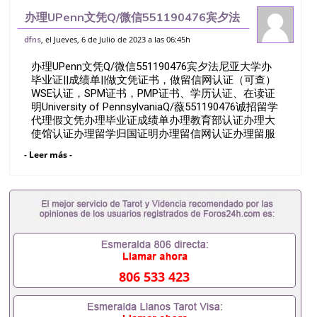
办理UPenn文凭Q/微信551190476宾夕法
尼亚大学办毕业证||成绩单||做文凭证书，做
, el Jueves, 6 de Julio de 2023 a las 06:45h
dfns
留信网认证（可查）WSE认证，SPM证
办理UPenn文凭Q/微信551190476宾夕法尼亚大学办
书，PMP证书、学历认证
毕业证||成绩单||做文凭证书，做留信网认证（可查）
WSE认证，SPM证书，PMP证书、学历认证、在读证
明University of PennsylvaniaQ/薇551190476诚招留学
代理假文凭办理毕业证成绩单办理教育部认证办理大
使馆认证办理留学归国证明办理留信网认证办理留服
认证办理学历认证办理学生卡办理录取通知书办理学
- Leer más -
位证书办理美国文凭办理澳洲文凭办理英国文凭办理
加拿大文凭办理德国文凭 一、快速办理材料： 1、毕
业证+成绩单+留学回国人员证明+教育部认证,录取通
知书，雅思。（全套留学回国必备证明材料，给父母
及亲朋好友一份完美交代）； 2、雅思、托福，
OFFER，在读证明，学生卡等留学相关材料（申请学
校、转学，甚至是申请工签都可以用到）。 注：上述
材料，随时都可以安排办理，毕业证成绩单，学校，
专业，学位，毕业时间都可以根据客户要求安排。 国
806 533 423
内找工作假的毕业证可以用吗551190476假的毕业证
成绩单可以办学历认证吗551190476要定居国外需要
办理什么材料551190476入职事业单位/国企假的毕业