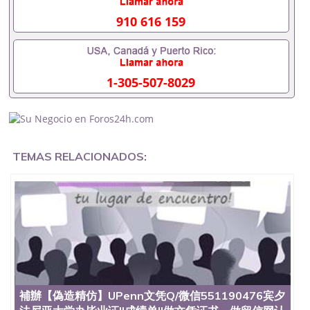
证会查吗551190476入职国企/事业单位需要些什么材
料551190476办理假毕业证在国内能用吗, 挂科拿不到
910 616 159
毕业证怎么办, 毕业证丢了怎么办, 没有正常毕业怎么
办理毕业证,没毕业可以办学历认证吗,您是否因为中
途辍学、挂科而没有正常毕业551190476您是否因为
递交材料不齐而被拒之门外551190476您是否因没正
1-305-507-8029
常毕业而导致回国得不到教育部认证在校挂科了不想
读了,成绩不理想毕不了业怎么办551190476找工作没
有文凭怎么办,怎么办理本科/研究生文凭551190476
如何办理本科/硕士毕业证551190476网上买文凭可靠
吗551190476哪里可以买国外文凭551190476国外本
科毕业证怎么办理551190476国外大学文凭可以打工
TEMAS RELACIONADOS:
作吗551190476怎么办理 外假毕业证551190476哪里
可以制作美国毕业证551190476哪里可以办理澳洲毕
业证551190476留学生在哪里可以买假毕业证
551190476哪里可以办理加拿大毕业证551190476申
请学校办理假的毕业证成绩单可以吗551190476哪里
可以办理水印成绩单551190476哪里可以修改成绩单
GPA分数551190476假毕业证能查出来吗551190476
假文凭网上能查到吗551190476 如何拿到国外毕业证
QQ微信551190476办假大学毕业证QQ微信551190476
国外毕业证去哪认证QQ微信551190476找毕业证封皮
QQ微信551190476国外毕业证外壳定制QQ微信
補辦【偽造精仿】UPenn文凭Q/微信551190476宾夕
551190476快速代办国外毕业证QQ微信551190476快