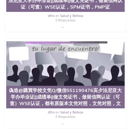
法尼亚大学办毕业证||成绩单||做文凭证书，做留信网认
速拿到国外文凭QQ微信551190476国外留学文凭认证
证（可查）WSE认证，SPM证书，PMP证
QQ微信551190476国外文凭回国认证QQ微信
551190476泰国文凭办理QQ微信551190476法国留学
dfns
en
Salud y Belleza
0 Respuestas
回国证明QQ微信551190476 国外烫金照片QQ微信
...
551190476外国文凭在中国有用吗QQ微信551190476
德国留学回国证明QQ微信551190476爱尔兰留学回国
证明QQ微信551190476国外硕士文凭办理QQ微信
551190476 网上买文凭可靠吗QQ微信551190476买国
外文凭质量QQ微信551190476国外本科毕业证怎么办
理QQ微信551190476国外大学文凭真制作QQ微信
551190476办国外文凭可找工作QQ微信551190476国
外大学有毕业证QQ微信551190476办理国外毕业证价
格QQ微信551190476国外编号查询QQ微信551190476
办理国外文凭要交定金吗QQ微信551190476办国外可
查文凭QQ微信551190476网上购买真文凭可信吗QQ
微信551190476学士学位证书查询机构QQ微信
偽造@購買学校文凭Q/微信551190476宾夕法尼亚大
551190476 国外资格证书办理QQ微信551190476如何
学办毕业证||成绩单||做文凭证书，做留信网认证（可
办理学历认证QQ微信551190476海外文凭认证办理
查）WSE认证，都有原版本文凭对照，文凭对照，文
QQ微信551190476 圣何塞州立大学（San Jose State
University, 又译为“圣荷西州立大学”）成立于1857
dfns
en
Salud y Belleza
0 Respuestas
年，简称SJSU，是加州历史悠久的大学之一，也是美
西地区的公立大学之一。位于圣何塞市San Jose中
...
心，占地154公顷。它是一所位于加利福尼亚州的著