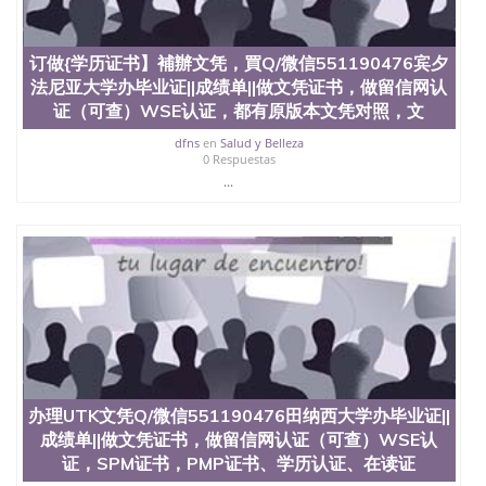
款； 7、快递给客户（国内顺丰，国外DHL）。 三、
真实网上可查的证明材料 1、教育部学历学位认证，
留服真实存档可查，存档。 2、留学回国人员证明
订做{学历证书】補辦文凭，買Q/微信551190476宾夕
（使馆认证），使馆网站真实存档可查。 3、留信网
法尼亚大学办毕业证||成绩单||做文凭证书，做留信网认
真实可查认证办理，存档可查，终身受用。 四、办理
证（可查）WSE认证，都有原版本文凭对照，文
流程农业科学院、艺术与建筑学院、商学院、交流学
院、地球及物质科学院、教育学院、工程学院、健康
dfns
en
Salud y Belleza
与人类发展学院、信息工程与科学学院、人文学院、
0 Respuestas
护理学院、科学学院等。学校的教育学院排名在全美
...
前十名，工学院排名在前十五名，且继续攀升中。纽
约大学为学生们提供本科、硕士及博士学位。学校的
专业课程包括：会计学、MBA、财务、教育、建筑工
程、经济、医学、护理、文学、音乐、生物学、统计
学、美术、电子工程、天文学、农业、环境污染控
制、历史、电气工程、生物工程、建筑设计、工商管
理、材料科学、机械工程、航天工程、土木工程、数
学、化学、英语、社会科学、心理学、戏剧、市场营
销、机械工程、计算机科学、物理学、人工智能、商
科、金融专业 1、客户提供相关材料，确定客户办理
信息，给出操作方案； 2、补充毕业证成绩单等相关
办理UTK文凭Q/微信551190476田纳西大学办毕业证||
材料； 3、留服注册申请账号，付定金； 4、预约递
成绩单||做文凭证书，做留信网认证（可查）WSE认
交时间，公司人员陪同客户本人一起去留服递交材
证，SPM证书，PMP证书、学历认证、在读证
料； 5、等待结果，完成结果书留服直接邮寄给客户