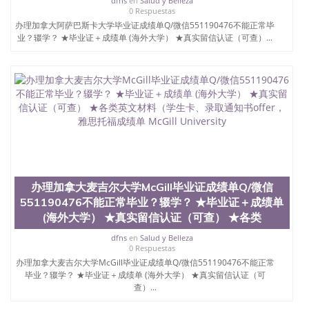
551190476国外留学文凭认证QQ微信551190476国外
dfns
en
Salud y Belleza
0 Respuestas
文凭回国认证QQ微信551190476泰国文凭办理QQ微
办理加拿大阿萨巴斯卡大学毕业证成绩单Q/微信551190476不能正常毕
信551190476法国留学回国证明QQ微信551190476 国
业？辍学？ ★毕业证＋成绩单 (海外大学） ★真实留信认证（可查）...
外烫金照片QQ微信551190476外国文凭在中国有用吗
QQ微信551190476德国留学回国证明QQ微信
551190476爱尔兰留学回国证明QQ微信551190476国
外硕士文凭办理QQ微信551190476 网上买文凭可靠
吗QQ微信551190476买国外文凭质量QQ微信
551190476国外本科毕业证怎么办理QQ微信
551190476国外大学文凭真制作QQ微信551190476办
国外文凭可找工作QQ微信551190476国外大学有毕业
证QQ微信551190476办理国外毕业证价格QQ微信
551190476国外编号查询QQ微信551190476办理国外
文凭要交定金吗QQ微信551190476办国外可查文凭
QQ微信551190476网上购买真文凭可信吗QQ微信
办理加拿大麦吉尔大学McGill毕业证成绩单Q/微信
551190476学士学位证书查询机构QQ微信551190476
551190476不能正常毕业？辍学？ ★毕业证＋成绩单
国外资格证书办理QQ微信551190476如何办理学历认
(海外大学） ★真实留信认证（可查） ★各类
证QQ微信551190476海外文凭认证办理QQ微信
551190476 圣何塞州立大学（San Jose State
dfns
en
Salud y Belleza
0 Respuestas
University, 又译为“圣荷西州立大学”）成立于1857
办理加拿大麦吉尔大学McGill毕业证成绩单Q/微信551190476不能正常
年，简称SJSU，是加州历史悠久的大学之一，也是美
毕业？辍学？ ★毕业证＋成绩单 (海外大学） ★真实留信认证（可
西地区的公立大学之一。位于圣何塞市San Jose中
查）...
心，占地154公顷。它是一所位于加利福尼亚州的著
名综合性公立大学，它以极高的就业率，全美名列前