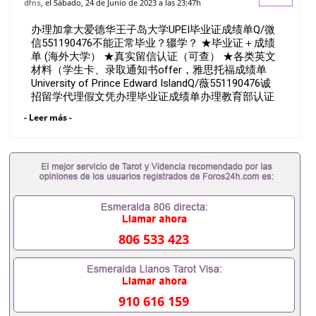
, el Sábado, 24 de Junio de 2023 a las 23:47h
dfns
学？ ★毕业证＋成绩单 (海外大学） ★真实
办理加拿大爱德华王子岛大学UPEI毕业证成绩单Q/微
留信认证（可查） ★各
信551190476不能正常毕业？辍学？ ★毕业证＋成绩
单 (海外大学） ★真实留信认证（可查） ★各类英文
材料（学生卡、录取通知书offer，雅思托福成绩单
University of Prince Edward IslandQ/薇551190476诚
招留学代理假文凭办理毕业证成绩单办理教育部认证
办理大使馆认证办理留学归国证明办理留信网认证办
- Leer más -
理留服认证办理学历认证办理学生卡办理录取通知书
办理学位证书办理美国文凭办理澳洲文凭办理英国文
凭办理加拿大文凭办理德国文凭 一、快速办理材料：
1、毕业证+成绩单+留学回国人员证明+教育部认证,
录取通知书，雅思。（全套留学回国必备证明材料，
给父母及亲朋好友一份完美交代）； 2、雅思、托
福，OFFER，在读证明，学生卡等留学相关材料（申
请学校、转学，甚至是申请工签都可以用到）。 注：
上述材料，随时都可以安排办理，毕业证成绩单，学
806 533 423
校，专业，学位，毕业时间都可以根据客户要求安
排。 国内找工作假的毕业证可以用吗551190476假的
毕业证成绩单可以办学历认证吗551190476要定居国
外需要办理什么材料551190476入职事业单位/国企假
的毕业证会查吗551190476入职国企/事业单位需要些
910 616 159
什么材料551190476办理假毕业证在国内能用吗, 挂科