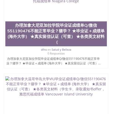
真实网上可查的证明材料 1、教育部学历学位认证，
留服真实存档可查，存档。 2、留学回国人员证明
（使馆认证），使馆网站真实存档可查。 3、留信网
真实可查认证办理，存档可查，终身受用。 四、办理
流程农业科学院、艺术与建筑学院、商学院、交流学
办理加拿大尼亚加拉学院毕业证成绩单Q/微信
院、地球及物质科学院、教育学院、工程学院、健康
551190476不能正常毕业？辍学？ ★毕业证＋成绩单
与人类发展学院、信息工程与科学学院、人文学院、
(海外大学） ★真实留信认证（可查） ★各类英文材料
护理学院、科学学院等。学校的教育学院排名在全美
（
前十名，工学院排名在前十五名，且继续攀升中。纽
约大学为学生们提供本科、硕士及博士学位。学校的
dfns
en
Salud y Belleza
专业课程包括：会计学、MBA、财务、教育、建筑工
0 Respuestas
程、经济、医学、护理、文学、音乐、生物学、统计
办理加拿大尼亚加拉学院毕业证成绩单Q/微信551190476不能正常毕
学、美术、电子工程、天文学、农业、环境污染控
业？辍学？ ★毕业证＋成绩单 (海外大学） ★真实留信认证（可查）...
制、历史、电气工程、生物工程、建筑设计、工商管
理、材料科学、机械工程、航天工程、土木工程、数
学、化学、英语、社会科学、心理学、戏剧、市场营
销、机械工程、计算机科学、物理学、人工智能、商
科、金融专业 1、客户提供相关材料，确定客户办理
信息，给出操作方案； 2、补充毕业证成绩单等相关
材料； 3、留服注册申请账号，付定金； 4、预约递
交时间，公司人员陪同客户本人一起去留服递交材
料； 5、等待结果，完成结果书留服直接邮寄给客户
6、客户确认收到结果，付余款。 我们对海外大学及