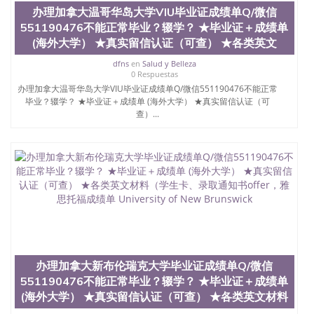
学院的毕业证成绩单所使用的材料，尺寸大小，防伪
办理加拿大温哥华岛大学VIU毕业证成绩单Q/微信
结构（包括：水印，阴影底纹，钢印LOGO烫金烫
551190476不能正常毕业？辍学？ ★毕业证＋成绩单
银，LOGO烫金烫银复合重叠。 文字图案浮雕，激光
(海外大学） ★真实留信认证（可查） ★各类英文
镭射，紫外荧光，温感，复印防伪）都有原版本文凭
对照。质量得到了广大海外客户群体的认可，同时和
dfns
en
Salud y Belleza
海外学校留学中介， 同时能做到与时俱进，及时掌握
0 Respuestas
各大院校的（毕业证，成绩单，资格证，学生卡，结
办理加拿大温哥华岛大学VIU毕业证成绩单Q/微信551190476不能正常
业证，录取通知书，在读证明等相关材料）的版本更
毕业？辍学？ ★毕业证＋成绩单 (海外大学） ★真实留信认证（可
新信息， 能够在时间掌握的海外学历文凭的样版，尺
查）...
寸大小，纸张材质，防伪技术等等，并在时间收集到
原版实物，以求达到客户的需求。 我们的优势： 我
们在保证合理定价的同时，坚持较高性价比，通过品
质和效率不断优化，为您倾情诠释什么是高性价比。
咨询顾问：Sam q/微信:551190476 Q/微
信:551190476办理毕业证成绩单、教育部认证,录取通
知书，雅思，留学回国证明.
公司专业制作、办理、仿制、成绩单文凭、改成绩、
教育部学历学位认证、毕业证、成绩单、文凭、学历
文凭、假文凭假毕业证假学历书制作、假制作、办
办理加拿大新布伦瑞克大学毕业证成绩单Q/微信
理、仿制学位证书、毕业证文凭、文凭毕业证、毕业
551190476不能正常毕业？辍学？ ★毕业证＋成绩单
证认证、留服认证、使馆认证、使馆证明、使馆留学
回国人员证明、留学生认证、学历认证、文凭认证学
(海外大学） ★真实留信认证（可查） ★各类英文材料
位认证、留学生学历认证、留学生学位认证、英国文