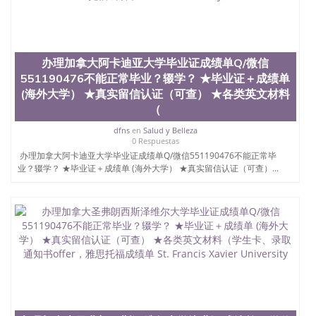
昆士兰大学学历成绩单购买学位证书/澳洲读本科硕
士做文凭/购买澳洲大学毕业证成绩单假文凭学历办
理加拿大爱德华王子岛大学UPEI毕业证成绩单Q/微信
551190476不能正常毕业？辍学？ ★毕业证＋成绩单
(海外大学） ★真实留信认证（可查） ★各类英文材
办理加拿大阿卡迪亚大学毕业证成绩单Q/微信
料（学生卡、录取通知书offer，雅思托福成绩单
551190476不能正常毕业？辍学？ ★毕业证＋成绩单
University of Prince Edward Island
(海外大学） ★真实留信认证（可查） ★各类英文材料
（
dfns
en
Salud y Belleza
0 Respuestas
办理加拿大阿卡迪亚大学毕业证成绩单Q/微信551190476不能正常毕
业？辍学？ ★毕业证＋成绩单 (海外大学） ★真实留信认证（可查）...