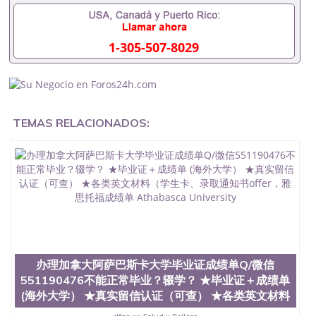
拿不到毕业证怎么办, 毕业证丢了怎么办, 没有正常毕
业怎么办理毕业证,没毕业可以办学历认证吗,您是否
因为中途辍学、挂科而没有正常毕业551190476您是
1-305-507-8029
否因为递交材料不齐而被拒之门外551190476您是否
因没正常毕业而导致回国得不到教育部认证在校挂科
了不想读了,成绩不理想毕不了业怎么办551190476找
工作没有文凭怎么办,怎么办理本科/研究生文凭
551190476如何办理本科/硕士毕业证551190476网上
买文凭可靠吗551190476哪里可以买国外文凭
TEMAS RELACIONADOS:
551190476国外本科毕业证怎么办理551190476国外
大学文凭可以打工作吗551190476怎么办理 外假毕业
证551190476哪里可以制作美国毕业证551190476哪
里可以办理澳洲毕业证551190476留学生在哪里可以
买假毕业证551190476哪里可以办理加拿大毕业证
551190476申请学校办理假的毕业证成绩单可以吗
551190476哪里可以办理水印成绩单551190476哪里
可以修改成绩单GPA分数551190476假毕业证能查出
来吗551190476假文凭网上能查到吗551190476 如何
拿到国外毕业证QQ微信551190476办假大学毕业证
QQ微信551190476国外毕业证去哪认证QQ微信
办理加拿大阿萨巴斯卡大学毕业证成绩单Q/微信
551190476找毕业证封皮QQ微信551190476国外毕业
551190476不能正常毕业？辍学？ ★毕业证＋成绩单
证外壳定制QQ微信551190476快速代办国外毕业证
(海外大学） ★真实留信认证（可查） ★各类英文材料
QQ微信551190476快速拿到国外文凭QQ微信