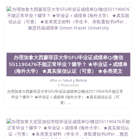
茅的毕业薪资，浓厚的多元化学术氛围，杰出的本科
教育质量，被《福克斯》杂志评选为全美50强公立综
合性大学，每年有来自世界各地的成百上千的海外学
生前往求学。 至今，这是一所在世界上享有学术地
位、声誉、实习机会和影响力的高等教育机构，并获
誉为美国本科教育质量的核心代表。其计算机系与会
计系更是在当今美国大学教学排名中表现优异。其毕
业生大多可以在其所处地域的世界硅谷中心得到工作
机会。许多硅谷公司甚至在学生大三和大四的学期提
供许多相应科系的实习机会。无论是加州大学系统
办理加拿大西蒙菲莎大学SFU毕业证成绩单Q/微信
(UC)，还是加州州立大学系统(CSU), 圣何塞州立大学
551190476不能正常毕业？辍学？ ★毕业证＋成绩单
都占据着加州所有大学中的地理位置。 圣何塞州立大
(海外大学） ★真实留信认证（可查） ★各类英文
学座落于硅谷(Silicon Valley), 于附近的旧金山-圣何塞
地区为全美的重要科技中心。约有学生三万人，超过
dfns
en
Salud y Belleza
134种学士学科和65个硕士学科，并有来自世界60余
0 Respuestas
国的学生来此就读。其有名的科系如计算机科学，电
办理加拿大西蒙菲莎大学SFU毕业证成绩单Q/微信551190476不能正常
毕业？辍学？ ★毕业证＋成绩单 (海外大学） ★真实留信认证（可
子工程学，工商管理学，艺术设计，和航空学等，深
查）...
受性肯定及好评；而各种大学部和研究所的商学课程
也吸引了众多不同国家的专业人士前来研究与学习。
二、办理流程： 1、收集客户办理信息； 2、客户付
定金下单； 3、公司确认到账转制作点做电子图；
4、电子图做好发给客户确认； 5、电子图确认好转成
品部做成品； 6、成品做好拍照或者视频确认再付余
款； 7、快递给客户（国内顺丰，国外DHL）。 三、