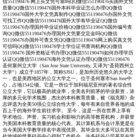
信551190476 网上买文凭可靠吗QQ微信551190476买国外文凭
质量QQ微信551190476国外本科毕业证怎么办理QQ微信
551190476国外大学文凭真制作QQ微信551190476办国外文凭
可找工作QQ微信551190476国外大学有毕业证QQ微信
551190476办理国外毕业证价格QQ微信551190476国外编号查
询QQ微信551190476办理国外文凭要交定金吗QQ微信
551190476办国外可查文凭QQ微信551190476网上购买真文凭
可信吗QQ微信551190476学士学位证书查询机构QQ微信
551190476 国外资格证书办理QQ微信551190476如何办理学历
认证QQ微信551190476海外文凭认证办理QQ微信551190476
圣何塞州立大学（San Jose State University, 又译为“圣荷西州立
大学”）成立于1857年，简称SJSU，是加州历史悠久的大学之
一，也是美西地区的公立大学之一。位于圣何塞市San Jose中
心，占地154公顷。它是一所位于加利福尼亚州的著名综合性
公立大学，它以极高的就业率，全美名列前茅的毕业薪资，浓
厚的多元化学术氛围，杰出的本科教育质量，被《福克斯》杂
志评选为全美50强公立综合性大学，每年有来自世界各地的成
百上千的海外学生前往求学。 至今，这是一所在世界上享有
学术地位、声誉、实习机会和影响力的高等教育机构，并获誉
为美国本科教育质量的核心代表。其计算机系与会计系更是在
当今美国大学教学排名中表现优异。其毕业生大多可以在其所
处地域的世界硅谷中心得到工作机会。许多硅谷公司甚至在学