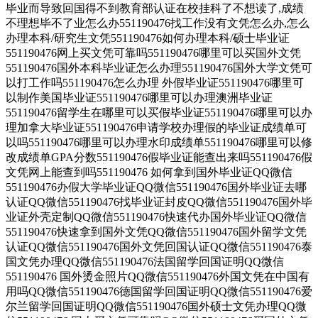
毕业而导致回国得不到教育部认证在校挂科了不想读了,成绩
不理想毕不了业怎么办551190476找工作没有文凭怎么办,怎么
办理本科/研究生文凭551190476如何办理本科/硕士毕业证
551190476网上买文凭可靠吗551190476哪里可以买国外文凭
551190476国外本科毕业证怎么办理551190476国外大学文凭可
以打工作吗551190476怎么办理 外假毕业证551190476哪里可
以制作美国毕业证551190476哪里可以办理澳洲毕业证
551190476留学生在哪里可以买假毕业证551190476哪里可以办
理加拿大毕业证551190476申请学校办理假的毕业证成绩单可
以吗551190476哪里可以办理水印成绩单551190476哪里可以修
改成绩单GPA分数551190476假毕业证能查出来吗551190476假
文凭网上能查到吗551190476 如何拿到国外毕业证QQ微信
551190476办假大学毕业证QQ微信551190476国外毕业证去哪
认证QQ微信551190476找毕业证封皮QQ微信551190476国外毕
业证外壳定制QQ微信551190476快速代办国外毕业证QQ微信
551190476快速拿到国外文凭QQ微信551190476国外留学文凭
认证QQ微信551190476国外文凭回国认证QQ微信551190476泰
国文凭办理QQ微信551190476法国留学回国证明QQ微信
551190476 国外烫金照片QQ微信551190476外国文凭在中国有
用吗QQ微信551190476德国留学回国证明QQ微信551190476爱
尔兰留学回国证明QQ微信551190476国外硕士文凭办理QQ微