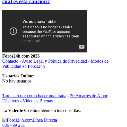
cual es esta cancion?
Foros24h.com 2026
Contacto
-
Aviso Legal y Política de Privacidad
-
Modos de
Publicidad en Foros24h
Usuarios Online:
No hay usuarios
Tarot sí o no: cómo hacer una tirada
-
20 Amarres de Amor
Efectivos
-
Videntes Buenas
La
Vidente Cristina
atenderá tus consultas:
Línea Directa
806 499 281