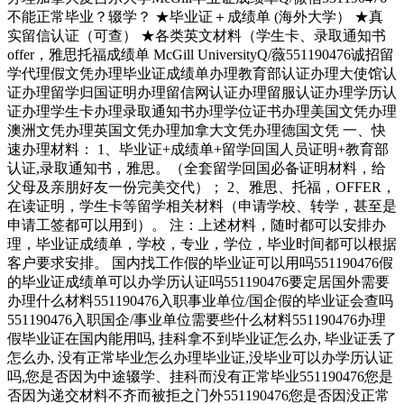
不能正常毕业？辍学？ ★毕业证＋成绩单 (海外大学） ★真
实留信认证（可查） ★各类英文材料（学生卡、录取通知书
offer，雅思托福成绩单 McGill UniversityQ/薇551190476诚招留
学代理假文凭办理毕业证成绩单办理教育部认证办理大使馆认
证办理留学归国证明办理留信网认证办理留服认证办理学历认
证办理学生卡办理录取通知书办理学位证书办理美国文凭办理
澳洲文凭办理英国文凭办理加拿大文凭办理德国文凭 一、快
速办理材料： 1、毕业证+成绩单+留学回国人员证明+教育部
认证,录取通知书，雅思。（全套留学回国必备证明材料，给
父母及亲朋好友一份完美交代）； 2、雅思、托福，OFFER，
在读证明，学生卡等留学相关材料（申请学校、转学，甚至是
申请工签都可以用到）。 注：上述材料，随时都可以安排办
理，毕业证成绩单，学校，专业，学位，毕业时间都可以根据
客户要求安排。 国内找工作假的毕业证可以用吗551190476假
的毕业证成绩单可以办学历认证吗551190476要定居国外需要
办理什么材料551190476入职事业单位/国企假的毕业证会查吗
551190476入职国企/事业单位需要些什么材料551190476办理
假毕业证在国内能用吗, 挂科拿不到毕业证怎么办, 毕业证丢了
怎么办, 没有正常毕业怎么办理毕业证,没毕业可以办学历认证
吗,您是否因为中途辍学、挂科而没有正常毕业551190476您是
否因为递交材料不齐而被拒之门外551190476您是否因没正常