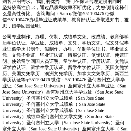
到客户的需求。 我们的优势： 我们在保证合理定价的同时，
坚持较高性价比，通过品质和效率不断优化，为您倾情诠释什
么是高性价比。 咨询顾问：Sam q/微信:551190476 Q/微
信:551190476办理毕业证成绩单、教育部认证,录取通知书，雅
思，留学回国证明.
公司专业制作、办理、仿制、成绩单文凭、改成绩、教育部学
历学位认证、毕业证、成绩单、文凭、学历文凭、假文凭假毕
业证假学历书制作、假制作、办理、仿制学位证书、毕业证文
凭、文凭毕业证、毕业证认证、留服认证、使馆认证、使馆证
明、使馆留学回国人员证明、留学生认证、学历认证、文凭认
证学位认证、留学生学历认证、留学生学位认证、英国文凭学
历、美国文凭学历、澳洲文凭学历、加拿大文凭学历、新西兰
学历认证等q:551190476 微信：551190476 圣何塞州立大学毕
业证（San Jose State University）圣何塞州立大学毕业证（San
Jose State University）圣何塞州立大学毕业证（San Jose State
University）圣何塞州立大学成绩单（San Jose State
University）圣何塞州立大学成绩单（ San Jose State
University）圣何塞州立大学成绩单（San Jose State
University）成绩单圣何塞州立大学文凭（San Jose State
University）圣何塞州立大学（San Jose State University）圣何
塞州立大学（San Jose State University）圣何塞州立大学（ San