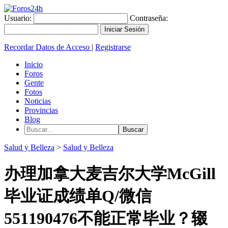
Usuario:
Contraseña:
Recordar Datos de Acceso
|
Registrarse
Inicio
Foros
Gente
Fotos
Noticias
Provincias
Blog
Salud y Belleza
>
Salud y Belleza
办理加拿大麦吉尔大学McGill
毕业证成绩单Q/微信
551190476不能正常毕业？辍