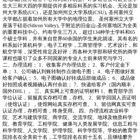
生大三和大四的学期提供许多相应科系的实习机会。无论是加
州大学系统(UC)，还是加州州立大学系统(CSU), 圣何塞州立
大学都占据着加州所有大学中的地理位置。 圣何塞州立大学
座落于硅谷(Silicon Valley), 于附近的旧金山-圣何塞地区为全美
的重要科技中心。约有学生三万人，超过134种学士学科和65
个硕士学科，并有来自世界60余国的学生来此就读。其有名的
科系如计算机科学，电子工程学，工商管理学，艺术设计，和
航空学等，深受性肯定及好评；而各种大学部和研究所的商学
课程也吸引了众多不同国家的专业人士前来研究与学习。
二、办理流程： 1、收集客户办理信息； 2、客户付定金下
单； 3、公司确认到账转制作点做电子图； 4、电子图做好发
给客户确认； 5、电子图确认好转成品部做成品； 6、成品做
好拍照或者视频确认再付余款； 7、快递给客户（国内顺丰，
国外DHL）。 三、真实网上可查的证明材料 1、教育部学历
学位认证，留服真实存档可查，存档。 2、留学回国人员证明
（使馆认证），使馆网站真实存档可查。 3、留信网真实可查
认证办理，存档可查，终身受用。 四、办理流程农业科学
院、艺术与建筑学院、商学院、交流学院、地球及物质科学
院、教育学院、工程学院、健康与人类发展学院、信息工程与
科学学院、人文学院、护理学院、科学学院等。学校的教育学
院排名在全美前十名，工学院排名在前十五名，且继续攀升