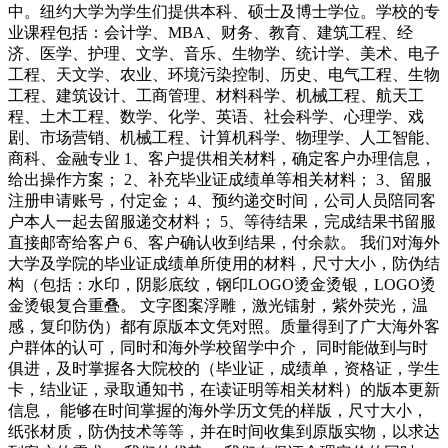
中。纽约大学为学生们提供本科、硕士及博士学位。学校的专
业课程包括：会计学、MBA、财务、教育、建筑工程、经
济、医学、护理、文学、音乐、生物学、统计学、美术、电子
工程、天文学、农业、环境污染控制、历史、电气工程、生物
工程、建筑设计、工商管理、材料科学、机械工程、航天工
程、土木工程、数学、化学、英语、社会科学、心理学、戏
剧、市场营销、机械工程、计算机科学、物理学、人工智能、
商科、金融专业 1、客户提供相关材料，确定客户办理信息，
给出操作方案； 2、补充毕业证成绩单等相关材料； 3、留服
注册申请账号，付定金； 4、预约递交时间，公司人员陪同客
户本人一起去留服递交材料； 5、等待结果，完成结果书留服
直接邮寄给客户 6、客户确认收到结果，付余款。 我们对海外
大学及学院的毕业证成绩单所使用的材料，尺寸大小，防伪结
构（包括：水印，阴影底纹，钢印LOGO烫金烫银，LOGO烫
金烫银复合重叠。 文字图案浮雕，激光镭射，紫外荧光，温
感，复印防伪）都有原版本文凭对照。质量得到了广大海外客
户群体的认可，同时和海外学校留学中介， 同时能做到与时
俱进，及时掌握各大院校的（毕业证，成绩单，资格证，学生
卡，结业证，录取通知书，在读证明等相关材料）的版本更新
信息， 能够在时间掌握的海外学历文凭的样版，尺寸大小，
纸张材质，防伪技术等等，并在时间收集到原版实物，以求达