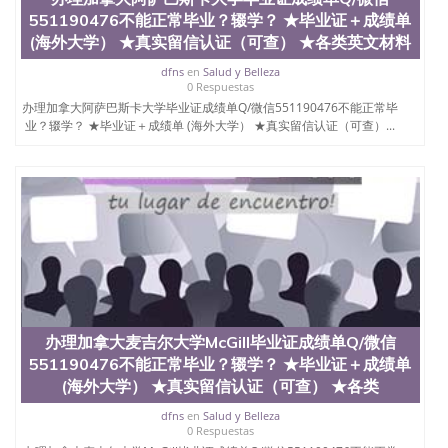
QQ微信551190476找毕业证封皮QQ微信551190476国
551190476不能正常毕业？辍学？ ★毕业证＋成绩单
外毕业证外壳定制QQ微信551190476快速代办国外毕
(海外大学） ★真实留信认证（可查） ★各类英文材料
业证QQ微信551190476快速拿到国外文凭QQ微信
551190476国外留学文凭认证QQ微信551190476国外
dfns
en
Salud y Belleza
0 Respuestas
文凭回国认证QQ微信551190476泰国文凭办理QQ微
办理加拿大阿萨巴斯卡大学毕业证成绩单Q/微信551190476不能正常毕
信551190476法国留学回国证明QQ微信551190476 国
业？辍学？ ★毕业证＋成绩单 (海外大学） ★真实留信认证（可查）...
外烫金照片QQ微信551190476外国文凭在中国有用吗
QQ微信551190476德国留学回国证明QQ微信
551190476爱尔兰留学回国证明QQ微信551190476国
外硕士文凭办理QQ微信551190476 网上买文凭可靠
吗QQ微信551190476买国外文凭质量QQ微信
551190476国外本科毕业证怎么办理QQ微信
551190476国外大学文凭真制作QQ微信551190476办
国外文凭可找工作QQ微信551190476国外大学有毕业
证QQ微信551190476办理国外毕业证价格QQ微信
551190476国外编号查询QQ微信551190476办理国外
文凭要交定金吗QQ微信551190476办国外可查文凭
QQ微信551190476网上购买真文凭可信吗QQ微信
办理加拿大麦吉尔大学McGill毕业证成绩单Q/微信
551190476学士学位证书查询机构QQ微信551190476
551190476不能正常毕业？辍学？ ★毕业证＋成绩单
国外资格证书办理QQ微信551190476如何办理学历认
(海外大学） ★真实留信认证（可查） ★各类
证QQ微信551190476海外文凭认证办理QQ微信
551190476 圣何塞州立大学（San Jose State
dfns
en
Salud y Belleza
0 Respuestas
University, 又译为“圣荷西州立大学”）成立于1857