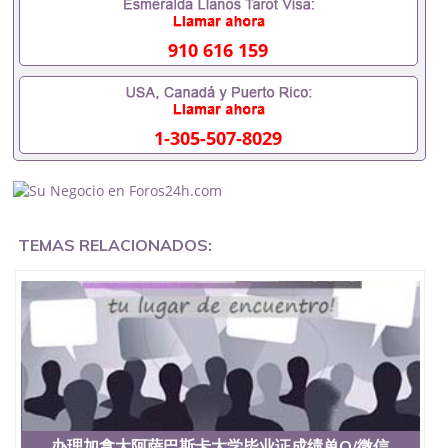
551190476假的毕业证成绩单可以办学历认证吗
551190476要定居国外需要办理什么材料551190476
入职事业单位/国企假的毕业证会查吗551190476入职
910 616 159
国企/事业单位需要些什么材料551190476办理假毕业
证在国内能用吗, 挂科拿不到毕业证怎么办, 毕业证丢
了怎么办, 没有正常毕业怎么办理毕业证,没毕业可以
办学历认证吗,您是否因为中途辍学、挂科而没有正常
1-305-507-8029
毕业551190476您是否因为递交材料不齐而被拒之门
外551190476您是否因没正常毕业而导致回国得不到
教育部认证在校挂科了不想读了,成绩不理想毕不了业
怎么办551190476找工作没有文凭怎么办,怎么办理本
科/研究生文凭551190476如何办理本科/硕士毕业证
551190476网上买文凭可靠吗551190476哪里可以买
TEMAS RELACIONADOS:
国外文凭551190476国外本科毕业证怎么办理
551190476国外大学文凭可以打工作吗551190476怎
么办理 外假毕业证551190476哪里可以制作美国毕业
证551190476哪里可以办理澳洲毕业证551190476留
学生在哪里可以买假毕业证551190476哪里可以办理
加拿大毕业证551190476申请学校办理假的毕业证成
绩单可以吗551190476哪里可以办理水印成绩单
551190476哪里可以修改成绩单GPA分数551190476
假毕业证能查出来吗551190476假文凭网上能查到吗
551190476 如何拿到国外毕业证QQ微信551190476办
假大学毕业证QQ微信551190476国外毕业证去哪认证
办理加拿大阿萨巴斯卡大学毕业证成绩单Q/微信