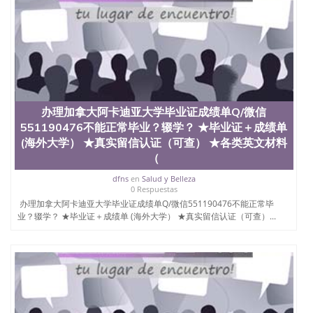
学学历 绩单购买学位证书/澳洲读本科硕士做文凭/购
买澳洲大学毕业证成绩单假文凭学历
offieUniversityofSouthernQueensland 澳洲读书未毕
业找人做文凭学位qq微信551190476澳洲读CQU中央
昆士兰大学学历成绩单购买学位证书/澳洲读本科硕
士做文凭/购买澳洲大学毕业证成绩单假文凭学历办
理加拿大安大略理工大学UOIT毕业证成绩单Q/微信
551190476不能正常毕业？辍学？ ★毕业证＋成绩单
(海外大学） ★真实留信认证（可查） ★各类英文材
办理加拿大阿卡迪亚大学毕业证成绩单Q/微信
料（学生卡、录取通知书offer，雅思托福成绩单
551190476不能正常毕业？辍学？ ★毕业证＋成绩单
University of Ontario Institute of Technology
(海外大学） ★真实留信认证（可查） ★各类英文材料
（
dfns
en
Salud y Belleza
0 Respuestas
办理加拿大阿卡迪亚大学毕业证成绩单Q/微信551190476不能正常毕
业？辍学？ ★毕业证＋成绩单 (海外大学） ★真实留信认证（可查）...