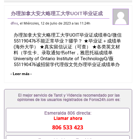
办理加拿大安大略理工大学UOIT毕业证成
绩单Q/微信551190476不能正常毕业？辍
, el Miércoles, 12 de Julio de 2023 a las 11:24h
dfns
学？ ★毕业证＋成绩单 (海外大学） ★真实
办理加拿大安大略理工大学UOIT毕业证成绩单Q/微信
留信认证（可查） ★各类
551190476不能正常毕业？辍学？ ★毕业证＋成绩单
(海外大学） ★真实留信认证（可查） ★各类英文材
料（学生卡、录取通知书offer，雅思托福成绩单
University of Ontario Institute of TechnologyQ/薇
551190476诚招留学代理假文凭办理毕业证成绩单办
理教育部认证办理大使馆认证办理留学归国证明办理
- Leer más -
留信网认证办理留服认证办理学历认证办理学生卡办
理录取通知书办理学位证书办理美国文凭办理澳洲文
凭办理英国文凭办理加拿大文凭办理德国文凭 一、快
速办理材料： 1、毕业证+成绩单+留学回国人员证明
+教育部认证,录取通知书，雅思。（全套留学回国必
备证明材料，给父母及亲朋好友一份完美交代）；
2、雅思、托福，OFFER，在读证明，学生卡等留学
相关材料（申请学校、转学，甚至是申请工签都可以
用到）。 注：上述材料，随时都可以安排办理，毕业
806 533 423
证成绩单，学校，专业，学位，毕业时间都可以根据
客户要求安排。 国内找工作假的毕业证可以用吗