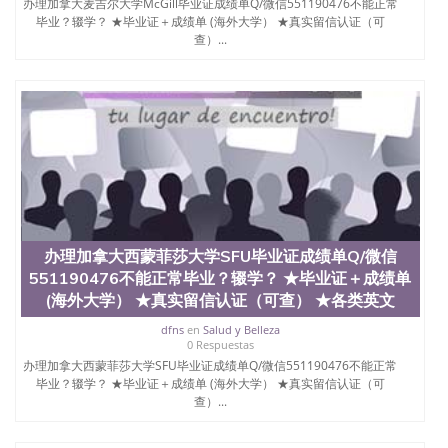
办理加拿大麦吉尔大学McGill毕业证成绩单Q/微信551190476不能正常
年，简称SJSU，是加州历史悠久的大学之一，也是美
毕业？辍学？ ★毕业证＋成绩单 (海外大学） ★真实留信认证（可
西地区的公立大学之一。位于圣何塞市San Jose中
查）...
心，占地154公顷。它是一所位于加利福尼亚州的著
名综合性公立大学，它以极高的就业率，全美名列前
茅的毕业薪资，浓厚的多元化学术氛围，杰出的本科
教育质量，被《福克斯》杂志评选为全美50强公立综
合性大学，每年有来自世界各地的成百上千的海外学
生前往求学。 至今，这是一所在世界上享有学术地
位、声誉、实习机会和影响力的高等教育机构，并获
誉为美国本科教育质量的核心代表。其计算机系与会
计系更是在当今美国大学教学排名中表现优异。其毕
业生大多可以在其所处地域的世界硅谷中心得到工作
机会。许多硅谷公司甚至在学生大三和大四的学期提
供许多相应科系的实习机会。无论是加州大学系统
办理加拿大西蒙菲莎大学SFU毕业证成绩单Q/微信
(UC)，还是加州州立大学系统(CSU), 圣何塞州立大学
551190476不能正常毕业？辍学？ ★毕业证＋成绩单
都占据着加州所有大学中的地理位置。 圣何塞州立大
(海外大学） ★真实留信认证（可查） ★各类英文
学座落于硅谷(Silicon Valley), 于附近的旧金山-圣何塞
地区为全美的重要科技中心。约有学生三万人，超过
dfns
en
Salud y Belleza
134种学士学科和65个硕士学科，并有来自世界60余
0 Respuestas
国的学生来此就读。其有名的科系如计算机科学，电
办理加拿大西蒙菲莎大学SFU毕业证成绩单Q/微信551190476不能正常
毕业？辍学？ ★毕业证＋成绩单 (海外大学） ★真实留信认证（可
子工程学，工商管理学，艺术设计，和航空学等，深
查）...
受性肯定及好评；而各种大学部和研究所的商学课程
也吸引了众多不同国家的专业人士前来研究与学习。
二、办理流程： 1、收集客户办理信息； 2、客户付