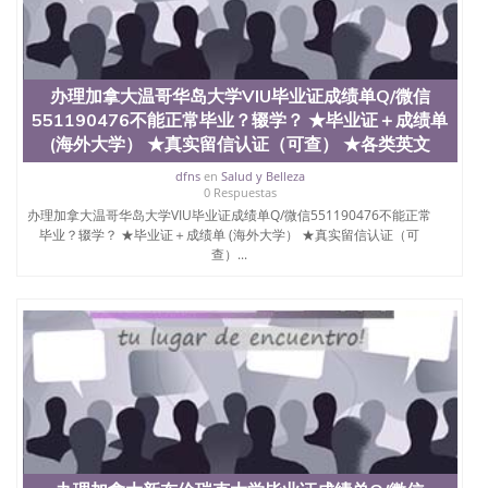
材料； 3、留服注册申请账号，付定金； 4、预约递
交时间，公司人员陪同客户本人一起去留服递交材
料； 5、等待结果，完成结果书留服直接邮寄给客户
6、客户确认收到结果，付余款。 我们对海外大学及
学院的毕业证成绩单所使用的材料，尺寸大小，防伪
办理加拿大温哥华岛大学VIU毕业证成绩单Q/微信
结构（包括：水印，阴影底纹，钢印LOGO烫金烫
551190476不能正常毕业？辍学？ ★毕业证＋成绩单
银，LOGO烫金烫银复合重叠。 文字图案浮雕，激光
(海外大学） ★真实留信认证（可查） ★各类英文
镭射，紫外荧光，温感，复印防伪）都有原版本文凭
对照。质量得到了广大海外客户群体的认可，同时和
dfns
en
Salud y Belleza
海外学校留学中介， 同时能做到与时俱进，及时掌握
0 Respuestas
各大院校的（毕业证，成绩单，资格证，学生卡，结
办理加拿大温哥华岛大学VIU毕业证成绩单Q/微信551190476不能正常
业证，录取通知书，在读证明等相关材料）的版本更
毕业？辍学？ ★毕业证＋成绩单 (海外大学） ★真实留信认证（可
新信息， 能够在时间掌握的海外学历文凭的样版，尺
查）...
寸大小，纸张材质，防伪技术等等，并在时间收集到
原版实物，以求达到客户的需求。 我们的优势： 我
们在保证合理定价的同时，坚持较高性价比，通过品
质和效率不断优化，为您倾情诠释什么是高性价比。
咨询顾问：Sam q/微信:551190476 Q/微
信:551190476办理毕业证成绩单、教育部认证,录取通
知书，雅思，留学回国证明.
公司专业制作、办理、仿制、成绩单文凭、改成绩、
教育部学历学位认证、毕业证、成绩单、文凭、学历
文凭、假文凭假毕业证假学历书制作、假制作、办