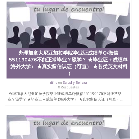
定金下单； 3、公司确认到账转制作点做电子图；
4、电子图做好发给客户确认； 5、电子图确认好转成
品部做成品； 6、成品做好拍照或者视频确认再付余
款； 7、快递给客户（国内顺丰，国外DHL）。 三、
真实网上可查的证明材料 1、教育部学历学位认证，
留服真实存档可查，存档。 2、留学回国人员证明
（使馆认证），使馆网站真实存档可查。 3、留信网
真实可查认证办理，存档可查，终身受用。 四、办理
流程农业科学院、艺术与建筑学院、商学院、交流学
办理加拿大尼亚加拉学院毕业证成绩单Q/微信
院、地球及物质科学院、教育学院、工程学院、健康
551190476不能正常毕业？辍学？ ★毕业证＋成绩单
与人类发展学院、信息工程与科学学院、人文学院、
(海外大学） ★真实留信认证（可查） ★各类英文材料
护理学院、科学学院等。学校的教育学院排名在全美
（
前十名，工学院排名在前十五名，且继续攀升中。纽
约大学为学生们提供本科、硕士及博士学位。学校的
dfns
en
Salud y Belleza
专业课程包括：会计学、MBA、财务、教育、建筑工
0 Respuestas
程、经济、医学、护理、文学、音乐、生物学、统计
办理加拿大尼亚加拉学院毕业证成绩单Q/微信551190476不能正常毕
学、美术、电子工程、天文学、农业、环境污染控
业？辍学？ ★毕业证＋成绩单 (海外大学） ★真实留信认证（可查）...
制、历史、电气工程、生物工程、建筑设计、工商管
理、材料科学、机械工程、航天工程、土木工程、数
学、化学、英语、社会科学、心理学、戏剧、市场营
销、机械工程、计算机科学、物理学、人工智能、商
科、金融专业 1、客户提供相关材料，确定客户办理
信息，给出操作方案； 2、补充毕业证成绩单等相关