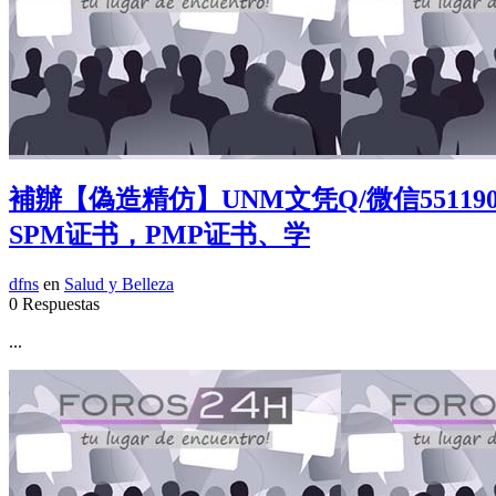
補辦【偽造精仿】UNM文凭Q/微信5511
SPM证书，PMP证书、学
dfns
en
Salud y Belleza
0 Respuestas
...