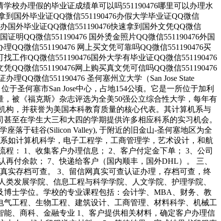
76申请学校办理假的毕业证成绩单可以吗551190476哪里可以办理水
 如何拿到国外毕业证QQ微信551190476办假大学毕业证QQ微信
快速代办国外毕业证QQ微信551190476快速拿到国外文凭QQ微信
国证明QQ微信551190476 国外烫金照片QQ微信551190476外国
QQ微信551190476 网上买文凭可靠吗QQ微信551190476买
工作QQ微信551190476国外大学有毕业证QQ微信551190476
QQ微信551190476网上购买真文凭可信吗QQ微信551190476
微信551190476 圣何塞州立大学（San Jose State
。位于圣何塞市San Jose中心，占地154公顷。它是一所位于加利
，被《福克斯》杂志评选为全美50强公立综合性大学，每年有
机构，并获誉为美国本科教育质量的核心代表。其计算机系与
司甚至在学生大三和大四的学期提供许多相应科系的实习机会。
(Silicon Valley), 于附近的旧金山-圣何塞地区为全
的科系如计算机科学，电子工程学，工商管理学，艺术设计，和航
： 1、收集客户办理信息； 2、客户付定金下单； 3、公司
认再付余款； 7、快递给客户（国内顺丰，国外DHL）。 三、
真实存档可查。 3、留信网真实可查认证办理，存档可查，终
人类发展学院、信息工程与科学学院、人文学院、护理学院、
及博士学位。学校的专业课程包括：会计学、MBA、财务、教
电气工程、生物工程、建筑设计、工商管理、材料科学、机械工
能、商科、金融专业 1、客户提供相关材料，确定客户办理信