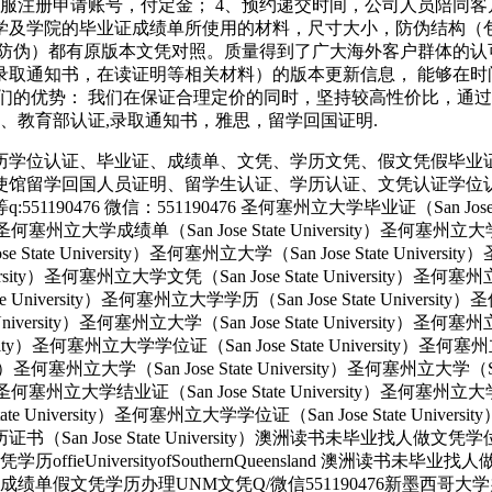
留服注册申请账号，付定金； 4、预约递交时间，公司人员陪同
大学及学院的毕业证成绩单所使用的材料，尺寸大小，防伪结构（包
防伪）都有原版本文凭对照。质量得到了广大海外客户群体的认
录取通知书，在读证明等相关材料）的版本更新信息， 能够在时
们的优势： 我们在保证合理定价的同时，坚持较高性价比，通过
毕业证成绩单、教育部认证,录取通知书，雅思，留学回国证明.
历学位认证、毕业证、成绩单、文凭、学历文凭、假文凭假毕业
使馆留学回国人员证明、留学生认证、学历认证、文凭认证学位
 微信：551190476 圣何塞州立大学毕业证（San Jose State 
ity）圣何塞州立大学成绩单（San Jose State University）圣何塞州立
e State University）圣何塞州立大学（San Jose State Univers
e University）圣何塞州立大学文凭（San Jose State University
tate University）圣何塞州立大学学历（San Jose State Univers
e University）圣何塞州立大学（San Jose State University）圣何塞
versity）圣何塞州立大学学位证（San Jose State University）圣何
ersity）圣何塞州立大学（San Jose State University）圣何塞州立大学（S
ity）圣何塞州立大学结业证（San Jose State University）圣何塞州立
State University）圣何塞州立大学学位证（San Jose State Unive
大学学历证书（San Jose State University）澳洲读书未毕业找
UniversityofSouthernQueensland 澳洲读书未毕
单假文凭学历办理UNM文凭Q/微信551190476新墨西哥大学