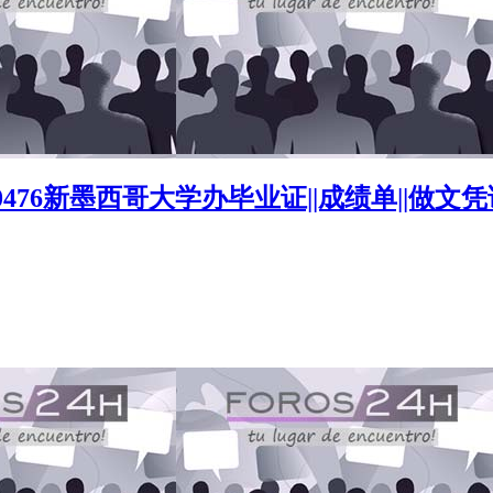
90476新墨西哥大学办毕业证||成绩单||