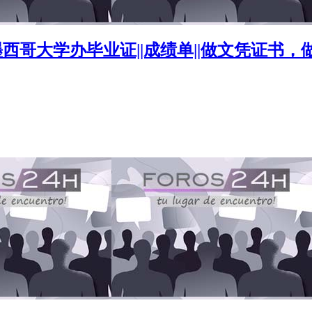
6新墨西哥大学办毕业证||成绩单||做文凭证