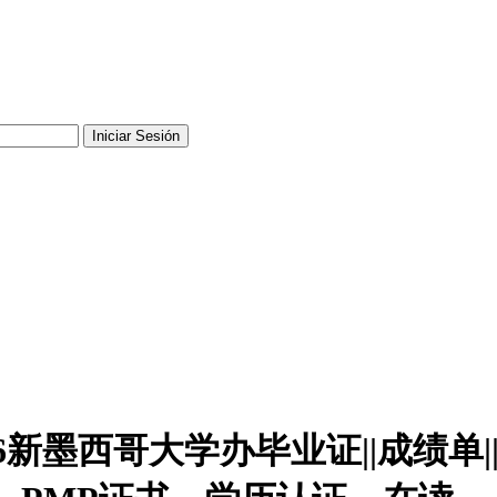
0476新墨西哥大学办毕业证||成绩