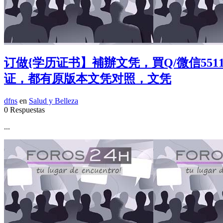
订做{学历证书】補辦文凭，買Q/微信551
证，都有原版本文凭对照，文凭
dfns
en
Salud y Belleza
0 Respuestas
...