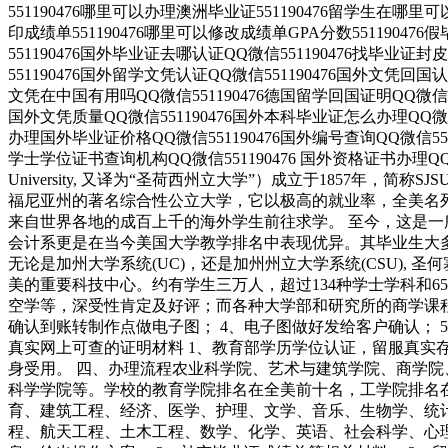
551190476哪里可以办理澳洲毕业证551190476留学生在哪里
印成绩单551190476哪里可以修改成绩单GPA分数551190476
551190476国外毕业证去哪认证QQ微信551190476找毕业证
551190476国外留学文凭认证QQ微信551190476国外文凭回国认
文凭在中国有用吗QQ微信551190476德国留学回国证明QQ微信551
国外文凭质量QQ微信551190476国外本科毕业证怎么办理QQ微信5
办理国外毕业证价格QQ微信551190476国外编号查询QQ微信551
学士学位证书查询机构QQ微信551190476 国外资格证书办理QQ微信5
University, 又译为“圣荷西州立大学”）成立于1857年
福尼亚州的著名综合性公立大学，它以极高的就业率，全美名
来自世界各地的成百上千的海外学生前往求学。 至今，这是
会计系更是在当今美国大学教学排名中表现优异。其毕业生大
无论是加州大学系统(UC)，还是加州州立大学系统(CSU), 圣何
美的重要科技中心。约有学生三万人，超过134种学士学科和
空学等，深受性肯定及好评；而各种大学部和研究所的商学课程也
确认到账转制作点做电子图； 4、电子图做好发给客户确认； 
真实网上可查的证明材料 1、教育部学历学位认证，留服真实
身受用。 四、办理流程农业科学院、艺术与建筑学院、商学
科学学院等。学校的教育学院排名在全美前十名，工学院排名
育、建筑工程、经济、医学、护理、文学、音乐、生物学、统
程、航天工程、土木工程、数学、化学、英语、社会科学、心