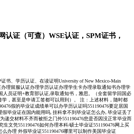
留信网认证（可查）WSE认证，SPM证书，
证、在读证明University of New Mexico-Main
网认证办理留服认证办理学历认证办理学生卡办理录取通知书办理学
国人员证明+教育部认证,录取通知书，雅思。（全套留学回国必
转学，甚至是申请工签都可以用到）。 注：上述材料，随时都
6假的毕业证成绩单可以办学历认证吗551190476要定居国
76办理假毕业证在国内能用吗, 挂科拿不到毕业证怎么办, 毕业证丢了
为递交材料不齐而被拒之门外551190476您是否因没正常毕业而
551190476如何办理本科/硕士毕业证551190476网上买
76怎么办理 外假毕业证551190476哪里可以制作美国毕业证