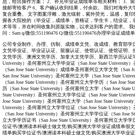
息，给出操作方案； 2、补充毕业证成绩单等相关材料； 3、
接邮寄给客户 6、客户确认收到结果，付余款。 我们对海外
复合重叠。 文字图案浮雕，激光镭射，紫外荧光，温感，复印
握各大院校的（毕业证，成绩单，资格证，学生卡，结业证，
术等等，并在时间收集到原版实物，以求达到客户的需求。 我
问：Sam q/微信:551190476 Q/微信:551190476办理
公司专业制作、办理、仿制、成绩单文凭、改成绩、教育部学
文凭毕业证、毕业证认证、留服认证、使馆认证、使馆证明、
文凭学历、澳洲文凭学历、加拿大文凭学历、新西兰学历认证等q:551190476
University）圣何塞州立大学毕业证（San Jose State Univers
（San Jose State University）成绩单圣何塞州立大学文凭（San Jos
San Jose State University）圣何塞州立大学（San Jose Stat
（San Jose State University）圣何塞州立大学学历（ San Jose S
历（San Jose State University）圣何塞州立大学（San Jose Stat
State University）圣何塞州立大学学位证（San Jose State Uni
Jose State University）圣何塞州立大学（San Jose State Univ
University）圣何塞州立大学学位证（San Jose State Univers
（San Jose State University）圣何塞州立大学学位证（San Jose 
立大学学历证书（San Jose State University）圣何塞州立
位证书/澳洲读本科硕士做文凭/购买澳洲大学毕业证成绩单假文凭学历offie
绩单购买学位证书/澳洲读本科硕士做文凭/购买澳洲大学毕业证成绩