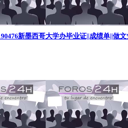
190476新墨西哥大学办毕业证||成绩单|