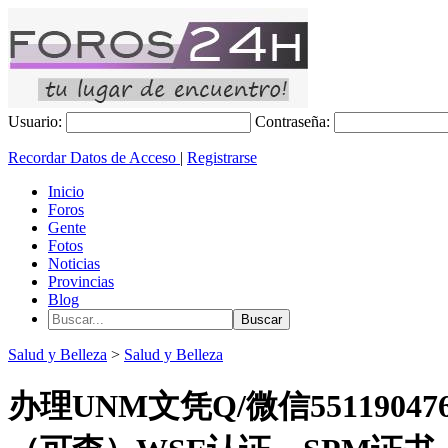
Usuario:
Contraseña:
Recordar Datos de Acceso
|
Registrarse
Inicio
Foros
Gente
Fotos
Noticias
Provincias
Blog
Salud y Belleza
>
Salud y Belleza
办理UNM文凭Q/微信55119