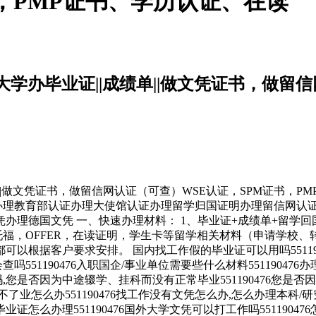
，PMP证书、学历认证、在读
西哥大学办毕业证||成绩单||做文凭证书，做
做文凭证书，做留信网认证（可查）WSE认证，SPM证书，PMP证书、学历认
业证成绩单办理教育部认证办理大使馆认证办理留学归国证明办理留信
办理德国文凭 一、快速办理材料： 1、毕业证+成绩单+留学回
托福，OFFER，在读证明，学生卡等留学相关材料（申请学校、
根据客户要求安排。 国内找工作假的毕业证可以用吗55119047
查吗551190476入职国企/事业单位需要些什么材料5511904
您是否因为中途辍学、挂科而没有正常毕业551190476您是否因
办551190476找工作没有文凭怎么办,怎么办理本科/研究生文凭
科毕业证怎么办理551190476国外大学文凭可以打工作吗5511904