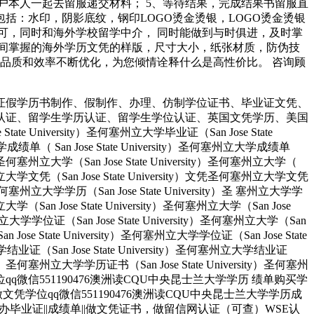
客户本人一起去留服递交材料； 5、等待结果，完成结果书留服直
括：水印，阴影底纹，钢印LOGO烫金烫银，LOGO烫金烫银
可，同时和海外学校留学中介， 同时能做到与时俱进，及时掌
间掌握的海外学历文凭的样版，尺寸大小，纸张材质，防伪技
品质和效率不断优化，为您倾情诠释什么是高性价比。 咨询顾
证假学历书制作、假制作、办理、仿制学位证书、毕业证文凭、
认证、留学生学历认证、留学生学位认证、英国文凭学历、美国
University）圣何塞州立大学毕业证（San Jose State
大学成绩单（ San Jose State University）圣何塞州立大学成绩单
ity）圣何塞州立大学（San Jose State University）圣何塞州立大学（
）圣何塞州立大学文凭（San Jose State University）文凭圣何塞州立大学文凭
ity）圣何塞州立大学学历（San Jose State University）圣 塞州立大学学
州立大学（San Jose State University）圣何塞州立大学（San Jose
塞州立大学学位证（San Jose State University）圣何塞州立大学（San
an Jose State University）圣何塞州立大学学位证（San Jose State
大学结业证（San Jose State University）圣何塞州立大学结业证
rsity）圣何塞州立大学学历证书（San Jose State University）圣何塞州
人做文凭学位qq微信551190476澳洲读CQU中央昆士兰大学学历 绩单购买学
业找人做文凭学位qq微信551190476澳洲读CQU中央昆士兰大学学历成
办毕业证||成绩单||做文凭证书，做留信网认证（可查）WSE认