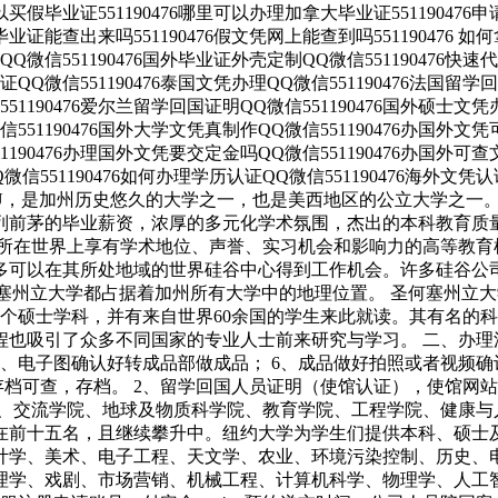
可以买假毕业证551190476哪里可以办理加拿大毕业证5511904
假毕业证能查出来吗551190476假文凭网上能查到吗551190476
封皮QQ微信551190476国外毕业证外壳定制QQ微信551190476
证QQ微信551190476泰国文凭办理QQ微信551190476法国留学回
190476爱尔兰留学回国证明QQ微信551190476国外硕士文凭办理
51190476国外大学文凭真制作QQ微信551190476办国外文凭可找
190476办理国外文凭要交定金吗QQ微信551190476办国外可查文凭
51190476如何办理学历认证QQ微信551190476海外文凭认证办理QQ
，简称SJSU，是加州历史悠久的大学之一，也是美西地区的公立大学之一
列前茅的毕业薪资，浓厚的多元化学术氛围，杰出的本科教育质量
一所在世界上享有学术地位、声誉、实习机会和影响力的高等教育
多可以在其所处地域的世界硅谷中心得到工作机会。许多硅谷公
塞州立大学都占据着加州所有大学中的地理位置。 圣何塞州立大学座落于硅谷
65个硕士学科，并有来自世界60余国的学生来此就读。其有名
吸引了众多不同国家的专业人士前来研究与学习。 二、办理流程
5、电子图确认好转成品部做成品； 6、成品做好拍照或者视频确
存档可查，存档。 2、留学回国人员证明（使馆认证），使馆网站
院、交流学院、地球及物质科学院、教育学院、工程学院、健康与
在前十五名，且继续攀升中。纽约大学为学生们提供本科、硕士
计学、美术、电子工程、天文学、农业、环境污染控制、历史、
理学、戏剧、市场营销、机械工程、计算机科学、物理学、人工智