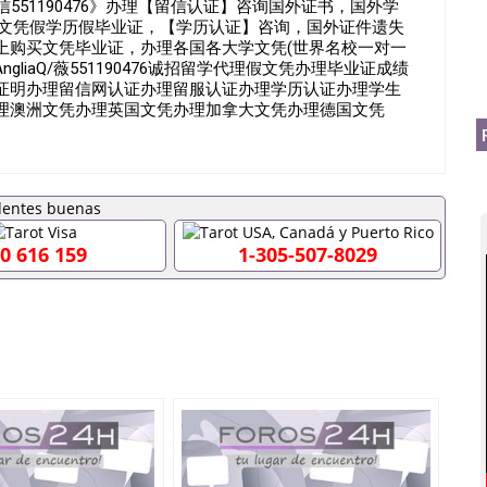
微信551190476》办理【留信认证】咨询国外证书，国外学
假文凭假学历假毕业证，【学历认证】咨询，国外证件遗失
上购买文凭毕业证，办理各国各大学文凭(世界名校一对一
t AngliaQ/薇551190476诚招留学代理假文凭办理毕业证成绩
证明办理留信网认证办理留服认证办理学历认证办理学生
理澳洲文凭办理英国文凭办理加拿大文凭办理德国文凭
回国人员证明+教育部认证,录取通知书，雅思。（全套留学
代）； 2、雅思、托福，OFFER，在读证明，学生卡等留
都可以用到）。 注：上述材料，随时都可以安排办理，毕
以根据客户要求安排。 国内找工作假的毕业证可以用吗
1190476要定居国外需要办理什么材料551190476入职事
国企/事业单位需要些什么材料551190476办理假毕业证在国
0 616 159
1-305-507-8029
了怎么办, 没有正常毕业怎么办理毕业证,没毕业可以办学历认
51190476您是否因为递交材料不齐而被拒之门外
得不到教育部认证在校挂科了不想读了,成绩不理想毕不了业怎
本科/研究生文凭551190476如何办理本科/硕士毕业证
里可以买国外文凭551190476国外本科毕业证怎么办理
476怎么办理 外假毕业证551190476哪里可以制作美国毕业证
76留学生在哪里可以买假毕业证551190476哪里可以办理加拿
可以吗551190476哪里可以办理水印成绩单551190476
查出来吗551190476假文凭网上能查到吗551190476 如
业证QQ微信551190476国外毕业证去哪认证QQ微信
国外毕业证外壳定制QQ微信551190476快速代办国外毕业证QQ
90476国外留学文凭认证QQ微信551190476国外文凭回国认