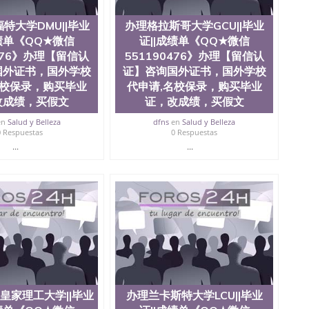
可查，存档。 2、留学回国人员证明（使馆认证），使馆网
，存档可查，终身受用。 四、办理流程农业科学院、艺术
特大学DMU||毕业
办理格拉斯哥大学GCU||毕业
学院、教育学院、工程学院、健康与人类发展学院、信息
成绩单《QQ★微信
证||成绩单《QQ★微信
院等。学校的教育学院排名在全美前十名，工学院排名在
供本科、硕士及博士学位。学校的专业课程包括：会计
0476》办理【留信认
551190476》办理【留信认
学、护理、文学、音乐、生物学、统计学、美术、电子工
国外证书，国外学校
证】咨询国外证书，国外学校
工程、生物工程、建筑设计、工商管理、材料科学、机械
名校保录，购买毕业
代申请,名校保录，购买毕业
、社会科学、心理学、戏剧、市场营销、机械工程、计算
改成绩，买假文
证，改成绩，买假文
1、客户提供相关材料，确定客户办理信息，给出操作方
服注册申请账号，付定金； 4、预约递交时间，公司人员陪
en
Salud y Belleza
dfns
en
Salud y Belleza
，完成结果书留服直接邮寄给客户 6、客户确认收到结果，
0 Respuestas
0 Respuestas
单所使用的材料，尺寸大小，防伪结构（包括：水印，阴影
...
...
合重叠。 文字图案浮雕，激光镭射，紫外荧光，温感，复印
外客户群体的认可，同时和海外学校留学中介， 同时能做
绩单，资格证，学生卡，结业证，录取通知书，在读证明
握的海外学历文凭的样版，尺寸大小，纸张材质，防伪技术
需求。 我们的优势： 我们在保证合理定价的同时，坚持
释什么是高性价比。 咨询顾问：Sam q/微
理毕业证成绩单、教育部认证,录取通知书，雅思，留学回国证明.
绩、教育部学历学位认证、毕业证、成绩单、文凭、学历
办理、仿制学位证书、毕业证文凭、文凭毕业证、毕业证
学回国人员证明、留学生认证、学历认证、文凭认证学位
皇家理工大学||毕业
办理兰卡斯特大学LCU||毕业
文凭学历、美国文凭学历、澳洲文凭学历、加拿大文凭学