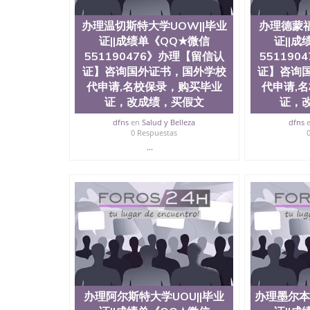
明材料 1、教育部学历学位认证，留服真实存档
站真实存档可查。 3、留信网真实可查认证办理
办理温切斯特大学UOW||毕业
办理德蒙福
与建筑学院、商学院、交流学院、地球及物质科
证||成绩单《QQ★微信
证||
工程与科学学院、人文学院、护理学院、科学学
前十五名，且继续攀升中。纽约大学为学生们提
551190476》办理【留信认
55119
学、MBA、财务、教育、建筑工程、经济、医
证】咨询国外证书，国外学校
证】咨询
程、天文学、农业、环境污染控制、历史、电气
代申请,名校保录，购买毕业
代申请,
工程、航天工程、土木工程、数学、化学、英语
证，改成绩，买假文
证，
机科学、物理学、人工智能、商科、金融专业 
案； 2、补充毕业证成绩单等相关材料； 3、留
dfns
en
Salud y Belleza
dfns
同客户本人一起去留服递交材料； 5、等待结果
0 Respuestas
付余款。 我们对海外大学及学院的毕业证成绩
...
底纹，钢印LOGO烫金烫银，LOGO烫金烫银复
防伪）都有原版本文凭对照。质量得到了广大海
到与时俱进，及时掌握各大院校的（毕业证，成
等相关材料）的版本更新信息， 能够在时间掌
等等，并在时间收集到原版实物，以求达到客户的
较高性价比，通过品质和效率不断优化，为您倾情诠
信:551190476 Q/微信:551190476办
公司专业制作、办理、仿制、成绩单文凭、改成
文凭、假文凭假毕业证假学历书制作、假制作、
认证、留服认证、使馆认证、使馆证明、使馆留
办理阿尔斯特大学UOU||毕业
办理墨尔本
认证、留学生学历认证、留学生学位认证、英国