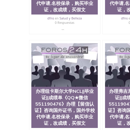
代申请,名校保录，购买毕业
代申请,
代申请,名校保录，购买毕业证，改成绩，买假
证，改成绩，买假文
证，
办，制作文凭，学历，回国找工作买学历，网上
业服务）录取通知书，雅思University of East Angl
dfns
en
Salud y Belleza
dfns
0 Respuestas
...
办理纽卡斯尔大学NCL||毕业
办理弗吉尼
证||成绩单《QQ★微信
证||
551190476》办理【留信认
55119
证】咨询国外证书，国外学校
证】咨询
代申请,名校保录，购买毕业
代申请,
证，改成绩，买假文
证，