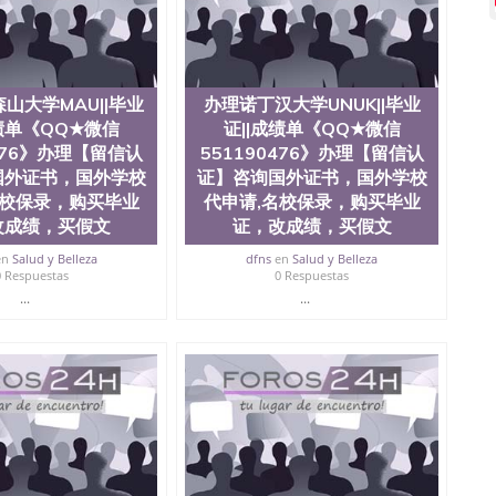
90476法国留学回国证明QQ微信551190476 国外烫金照片
51190476德国留学回国证明QQ微信551190476爱尔兰留
微信551190476 网上买文凭可靠吗QQ微信551190476买
怎么办理QQ微信551190476国外大学文凭真制作QQ微信
0476国外大学有毕业证QQ微信551190476办理国外毕业证价
山大学MAU||毕业
办理诺丁汉大学UNUK||毕业
90476办理国外文凭要交定金吗QQ微信551190476办国外可
成绩单《QQ★微信
证||成绩单《QQ★微信
QQ微信551190476学士学位证书查询机构QQ微信
0476》办理【留信认
551190476》办理【留信认
476如何办理学历认证QQ微信551190476海外文凭认证办理QQ
国外证书，国外学校
证】咨询国外证书，国外学校
te University, 又译为“圣荷西州立大学”）成立于1857年，简
名校保录，购买毕业
代申请,名校保录，购买毕业
地区的公立大学之一。位于圣何塞市San Jose中心，占地
改成绩，买假文
证，改成绩，买假文
合性公立大学，它以极高的就业率，全美名列前茅的毕业薪
量，被《福克斯》杂志评选为全美50强公立综合性大学，
en
Salud y Belleza
dfns
en
Salud y Belleza
求学。 至今，这是一所在世界上享有学术地位、声誉、实
0 Respuestas
0 Respuestas
本科教育质量的核心代表。其计算机系与会计系更是在当
...
...
可以在其所处地域的世界硅谷中心得到工作机会。许多硅
科系的实习机会。无论是加州大学系统(UC)，还是加州
着加州所有大学中的地理位置。 圣何塞州立大学座落于硅谷
何塞地区为全美的重要科技中心。约有学生三万人，超过134种学士学
生来此就读。其有名的科系如计算机科学，电子工程学，工
及好评；而各种大学部和研究所的商学课程也吸引了众多
程： 1、收集客户办理信息； 2、客户付定金下单； 3、
发给客户确认； 5、电子图确认好转成品部做成品； 6、
给客户（国内顺丰，国外DHL）。 三、真实网上可查的证