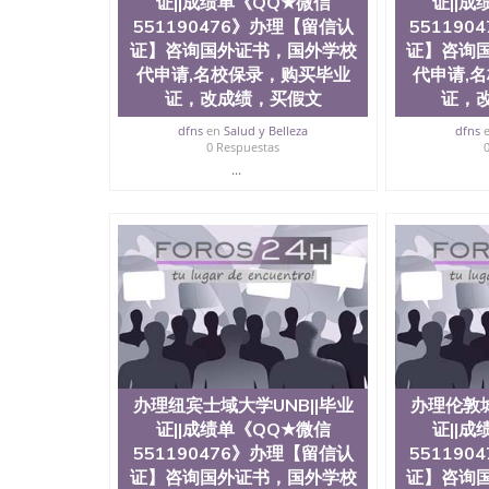
证||成绩单《QQ★微信
证||
历、新西兰学历认证等q:551190476 微信：55119
551190476》办理【留信认
55119
University）圣何塞州立大学毕业证（San Jose St
证】咨询国外证书，国外学校
University）圣何塞州立大学成绩单（San Jose Sta
证】咨询
University）圣何塞州立大学成绩单（San Jose S
代申请,名校保录，购买毕业
代申请,
State University）圣何塞州立大学（San Jose St
证，改成绩，买假文
证，
University）圣何塞州立大学（ San Jose State Un
圣何塞州立大学文凭（San Jose State Universit
dfns
en
Salud y Belleza
dfns
0 Respuestas
圣何塞州立大学文凭（San Jose State Universit
...
塞州立大学学历（San Jose State University）
大学学历（San Jose State University）圣何塞
（San Jose State University）圣何塞州立大学（S
State University）圣何塞州立大学学位证（San J
State University）圣何塞州立大学学位证（San Jos
University）圣何塞州立大学（San Jose State Un
何塞州立大学（San Jose State University）圣
立大学学位证（San Jose State University）圣
立大学结业证（San Jose State University）圣
立大学学位证（San Jose State University）圣
立大学学历证书（San Jose State University）
塞州立大学学历证书（San Jose State Unive
办理纽宾士域大学UNB||毕业
办理伦敦城
读CQU中央昆士兰大学学历 绩单购买学位证书
证||成绩单《QQ★微信
证||
学历offieUniversityofSouthernQueens
551190476》办理【留信认
55119
央昆士兰大学学历成绩单购买学位证书/澳洲读
证】咨询国外证书，国外学校
证】咨询
理东英吉利大学UEA||毕业证||成绩单《QQ★微