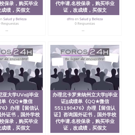
名校保录，购买毕业
代申请,名校保录，购买毕业
文凭假学历假毕业证，【学历认证】咨询，国外证件遗失补
改成绩，买假文
证，改成绩，买假文
购买文凭毕业证，办理各国各大学文凭(世界名校一对一专
ia
en
Salud y Belleza
dfns
en
Salud y Belleza
0 Respuestas
0 Respuestas
...
...
亚大学UVa||毕业
办理北卡罗来纳州立大学||毕业
成绩单《QQ★微信
证||成绩单《QQ★微信
0476》办理【留信认
551190476》办理【留信认
国外证书，国外学校
证】咨询国外证书，国外学校
名校保录，购买毕业
代申请,名校保录，购买毕业
改成绩，买假文
证，改成绩，买假文