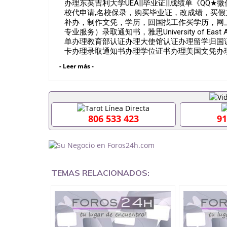
办理东英吉利大学UEA||毕业证||成绩单《QQ★
校代申请,名校保录，购买毕业证，改成绩，买
补办，制作文凭，学历，回国找工作买学历，网
专业服务）录取通知书，雅思University of Eas
单办理教育部认证办理大使馆认证办理留学归国
卡办理录取通知书办理学位证书办理美国文凭办
一、快速办理材料： 1、毕业证+成绩单+留学
- Leer más -
回国必备证明材料，给父母及亲朋好友一份完美交
学相关材料（申请学校、转学，甚至是申请工签
业证成绩单，学校，专业，学位，毕业时间都可
551190476假的毕业证成绩单可以办学历认证吗55
业单位/国企假的毕业证会查吗551190476入职
806 533 423
91
内能用吗, 挂科拿不到毕业证怎么办, 毕业证丢
证吗,您是否因为中途辍学、挂科而没有正常毕业5
551190476您是否因没正常毕业而导致回国
么办551190476找工作没有文凭怎么办,怎么办理
551190476网上买文凭可靠吗551190476哪
551190476国外大学文凭可以打工作吗551190
TEMAS RELACIONADOS:
551190476哪里可以办理澳洲毕业证5511904
大毕业证551190476申请学校办理假的毕业证成绩单
哪里可以修改成绩单GPA分数551190476假毕业证能
何拿到国外毕业证QQ微信551190476办假大学毕
551190476找毕业证封皮QQ微信551190476
微信551190476快速拿到国外文凭QQ微信5511