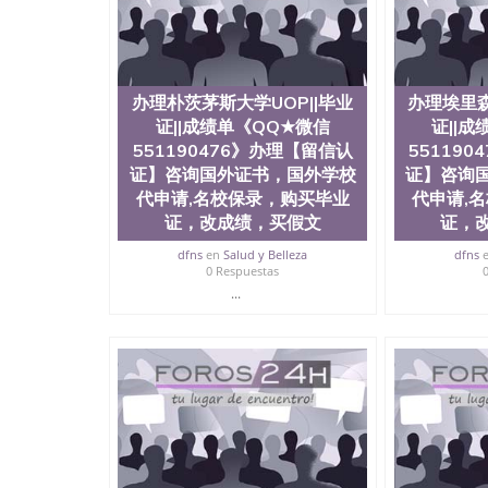
证QQ微信551190476泰国文凭办理QQ微信5511
QQ微信551190476外国文凭在中国有用吗QQ微信5
学回国证明QQ微信551190476国外硕士文凭办理QQ
国外文凭质量QQ微信551190476国外本科毕业证
551190476办国外文凭可找工作QQ微信55119
办理朴茨茅斯大学UOP||毕业
办理埃里森
格QQ微信551190476国外编号查询QQ微信5511
证||成绩单《QQ★微信
证||
查文凭QQ微信551190476网上购买真文凭可信吗
551190476》办理【留信认
55119
551190476 国外资格证书办理QQ微信551190
证】咨询国外证书，国外学校
证】咨询
微信551190476 圣何塞州立大学（San Jose Sta
代申请,名校保录，购买毕业
代申请,
称SJSU，是加州历史悠久的大学之一，也是美西
证，改成绩，买假文
证，
154公顷。它是一所位于加利福尼亚州的著名综
资，浓厚的多元化学术氛围，杰出的本科教育质
dfns
en
Salud y Belleza
dfns
每年有来自世界各地的成百上千的海外学生前往
0 Respuestas
习机会和影响力的高等教育机构，并获誉为美国
...
今美国大学教学排名中表现优异。其毕业生大多
谷公司甚至在学生大三和大四的学期提供许多相应
州立大学系统(CSU), 圣何塞州立大学都占据
(Silicon Valley), 于附近的旧金山-圣
科和65个硕士学科，并有来自世界60余国的学
商管理学，艺术设计，和航空学等，深受性肯定
不同国家的专业人士前来研究与学习。 二、办理流
公司确认到账转制作点做电子图； 4、电子图做好
成品做好拍照或者视频确认再付余款； 7、快递