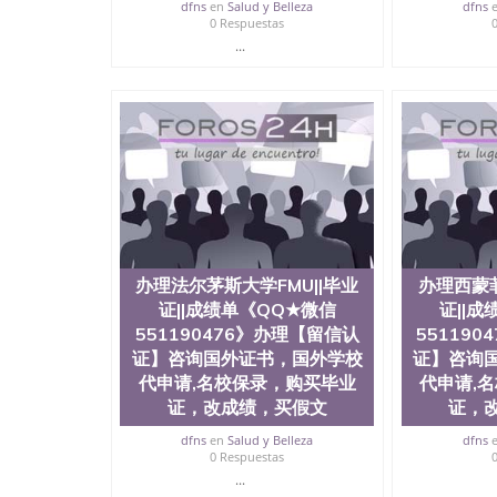
dfns
en
Salud y Belleza
dfns
0 Respuestas
...
办理法尔茅斯大学FMU||毕业
办理西蒙菲
证||成绩单《QQ★微信
证||
551190476》办理【留信认
55119
证】咨询国外证书，国外学校
证】咨询
代申请,名校保录，购买毕业
代申请,
证，改成绩，买假文
证，
dfns
en
Salud y Belleza
dfns
0 Respuestas
...