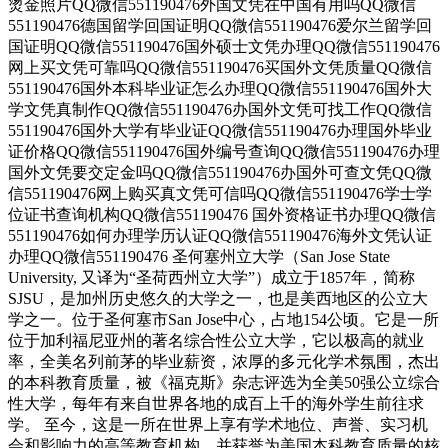
烫金照片QQ微信551190476外国文凭在中国有用吗QQ微信
551190476德国留学回国证明QQ微信551190476爱尔兰留学回
国证明QQ微信551190476国外硕士文凭办理QQ微信551190476
网上买文凭可靠吗QQ微信551190476买国外文凭质量QQ微信
551190476国外本科毕业证怎么办理QQ微信551190476国外大
学文凭真制作QQ微信551190476办国外文凭可找工作QQ微信
551190476国外大学有毕业证QQ微信551190476办理国外毕业
证价格QQ微信551190476国外编号查询QQ微信551190476办理
国外文凭要交定金吗QQ微信551190476办国外可查文凭QQ微
信551190476网上购买真文凭可信吗QQ微信551190476学士学
位证书查询机构QQ微信551190476 国外资格证书办理QQ微信
551190476如何办理学历认证QQ微信551190476海外文凭认证
办理QQ微信551190476 圣何塞州立大学（San Jose State
University, 又译为“圣荷西州立大学”）成立于1857年，简称
SJSU，是加州历史悠久的大学之一，也是美西地区的公立大
学之一。位于圣何塞市San Jose中心，占地154公顷。它是一所
位于加利福尼亚州的著名综合性公立大学，它以极高的就业
率，全美名列前茅的毕业薪资，浓厚的多元化学术氛围，杰出
的本科教育质量，被《福克斯》杂志评选为全美50强公立综合
性大学，每年有来自世界各地的成百上千的海外学生前往求
学。 至今，这是一所在世界上享有学术地位、声誉、实习机
会和影响力的高等教育机构，并获誉为美国本科教育质量的核