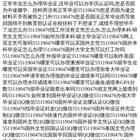
正常毕业怎么办理毕业证,没毕业可以办学历认证吗,您是否因
为中途辍学、挂科而没有正常毕业551190476您是否因为递交
材料不齐而被拒之门外551190476您是否因没正常毕业而导致
回国得不到教育部认证在校挂科了不想读了,成绩不理想毕不
了业怎么办551190476找工作没有文凭怎么办,怎么办理本科/研
究生文凭551190476如何办理本科/硕士毕业证551190476网上
买文凭可靠吗551190476哪里可以买国外文凭551190476国外本
科毕业证怎么办理551190476国外大学文凭可以打工作吗
551190476怎么办理 外假毕业证551190476哪里可以制作美国
毕业证551190476哪里可以办理澳洲毕业证551190476留学生在
哪里可以买假毕业证551190476哪里可以办理加拿大毕业证
551190476申请学校办理假的毕业证成绩单可以吗551190476哪
里可以办理水印成绩单551190476哪里可以修改成绩单GPA分
数551190476假毕业证能查出来吗551190476假文凭网上能查到
吗551190476 如何拿到国外毕业证QQ微信551190476办假大学
毕业证QQ微信551190476国外毕业证去哪认证QQ微信
551190476找毕业证封皮QQ微信551190476国外毕业证外壳定
制QQ微信551190476快速代办国外毕业证QQ微信551190476快
速拿到国外文凭QQ微信551190476国外留学文凭认证QQ微信
551190476国外文凭回国认证QQ微信551190476泰国文凭办理
QQ微信551190476法国留学回国证明QQ微信551190476 国外