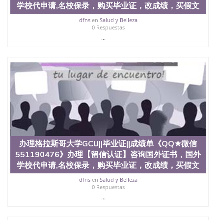
信息，给出操作方案； 2、补充毕业证成绩单等相关
学校代申请,名校保录，购买毕业证，改成绩，买假文
材料； 3、留服注册申请账号，付定金； 4、预约递
交时间，公司人员陪同客户本人一起去留服递交材
dfns
en
Salud y Belleza
0 Respuestas
料； 5、等待结果，完成结果书留服直接邮寄给客户
...
6、客户确认收到结果，付余款。 我们对海外大学及
学院的毕业证成绩单所使用的材料，尺寸大小，防伪
结构（包括：水印，阴影底纹，钢印LOGO烫金烫
银，LOGO烫金烫银复合重叠。 文字图案浮雕，激光
镭射，紫外荧光，温感，复印防伪）都有原版本文凭
对照。质量得到了广大海外客户群体的认可，同时和
海外学校留学中介， 同时能做到与时俱进，及时掌握
各大院校的（毕业证，成绩单，资格证，学生卡，结
业证，录取通知书，在读证明等相关材料）的版本更
新信息， 能够在时间掌握的海外学历文凭的样版，尺
寸大小，纸张材质，防伪技术等等，并在时间收集到
原版实物，以求达到客户的需求。 我们的优势： 我
办理格拉斯哥大学GCU||毕业证||成绩单《QQ★微信
们在保证合理定价的同时，坚持较高性价比，通过品
551190476》办理【留信认证】咨询国外证书，国外
质和效率不断优化，为您倾情诠释什么是高性价比。
学校代申请,名校保录，购买毕业证，改成绩，买假文
咨询顾问：Sam q/微信:551190476 Q/微
信:551190476办理毕业证成绩单、教育部认证,录取通
dfns
en
Salud y Belleza
知书，雅思，留学回国证明.
0 Respuestas
...
公司专业制作、办理、仿制、成绩单文凭、改成绩、
教育部学历学位认证、毕业证、成绩单、文凭、学历