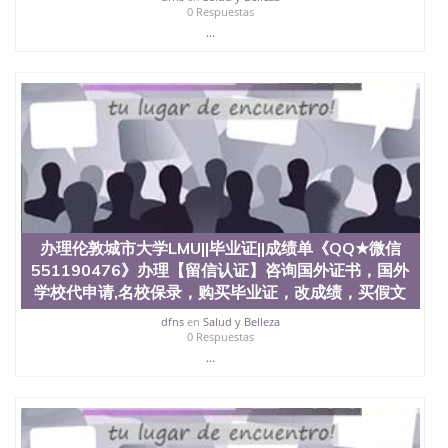
文凭学位qq微信551190476澳洲读CQU中央昆士兰大
0 Respuestas
学学历 绩单购买学位证书/澳洲读本科硕士做文凭/购
...
买澳洲大学毕业证成绩单假文凭学历
offieUniversityofSouthernQueensland 澳洲读书未毕
业找人做文凭学位qq微信551190476澳洲读CQU中央
昆士兰大学学历成绩单购买学位证书/澳洲读本科硕
士做文凭/购买澳洲大学毕业证成绩单假文凭学历办
理墨尔本皇家理工大学||毕业证||成绩单《QQ★微信
551190476》办理【留信认证】咨询国外证书，国外
学校代申请,名校保录，购买毕业证，改成绩，买假文
凭假学历假毕业证，【学历认证】咨询，国外证件遗
失补办，制作文凭，学历，回国找工作买学历，网上
购买文凭毕业证，办理各国各大学文凭(世界名校一对
办理伦敦城市大学LMU||毕业证||成绩单《QQ★微信
一专业服务）录取通知书，雅思
551190476》办理【留信认证】咨询国外证书，国外
学校代申请,名校保录，购买毕业证，改成绩，买假文
dfns
en
Salud y Belleza
0 Respuestas
...