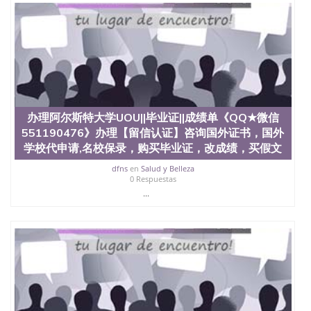
文凭、假文凭假毕业证假学历书制作、假制作、办
理、仿制学位证书、毕业证文凭、文凭毕业证、毕业
证认证、留服认证、使馆认证、使馆证明、使馆留学
回国人员证明、留学生认证、学历认证、文凭认证学
位认证、留学生学历认证、留学生学位认证、英国文
凭学历、美国文凭学历、澳洲文凭学历、加拿大文凭
学历、新西兰学历认证等q:551190476 微信：
551190476 圣何塞州立大学毕业证（San Jose State
University）圣何塞州立大学毕业证（San Jose State
办理阿尔斯特大学UOU||毕业证||成绩单《QQ★微信
University）圣何塞州立大学毕业证（San Jose State
551190476》办理【留信认证】咨询国外证书，国外
University）圣何塞州立大学成绩单（San Jose State
学校代申请,名校保录，购买毕业证，改成绩，买假文
University）圣何塞州立大学成绩单（ San Jose State
University）圣何塞州立大学成绩单（San Jose State
dfns
en
Salud y Belleza
University）成绩单圣何塞州立大学文凭（San Jose
0 Respuestas
State University）圣何塞州立大学（San Jose State
...
University）圣何塞州立大学（San Jose State
University）圣何塞州立大学（ San Jose State
University）圣何塞州立大学（San Jose State
University）圣何塞州立大学文凭（San Jose State
University）圣何塞州立大学文凭（San Jose State
University）文凭圣何塞州立大学文凭（San Jose
State University）圣何塞州立大学学历（ San Jose
State University）圣何塞州立大学学历（San Jose
State University）圣何塞州立大学学历（San Jose