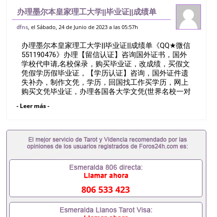
办理墨尔本皇家理工大学||毕业证||成绩单
《QQ★微信551190476》办理【留信认
, el Sábado, 24 de Junio de 2023 a las 05:57h
dfns
证】咨询国外证书，国外学校代申请,名校
办理墨尔本皇家理工大学||毕业证||成绩单《QQ★微信
保录，购买毕业证，改成绩，买假文
551190476》办理【留信认证】咨询国外证书，国外
学校代申请,名校保录，购买毕业证，改成绩，买假文
凭假学历假毕业证，【学历认证】咨询，国外证件遗
失补办，制作文凭，学历，回国找工作买学历，网上
购买文凭毕业证，办理各国各大学文凭(世界名校一对
一专业服务）录取通知书，雅思Q/薇551190476诚招
- Leer más -
留学代理假文凭办理毕业证成绩单办理教育部认证办
理大使馆认证办理留学归国证明办理留信网认证办理
留服认证办理学历认证办理学生卡办理录取通知书办
理学位证书办理美国文凭办理澳洲文凭办理英国文凭
办理加拿大文凭办理德国文凭 一、快速办理材料：
1、毕业证+成绩单+留学回国人员证明+教育部认证,
录取通知书，雅思。（全套留学回国必备证明材料，
给父母及亲朋好友一份完美交代）； 2、雅思、托
福，OFFER，在读证明，学生卡等留学相关材料（申
806 533 423
请学校、转学，甚至是申请工签都可以用到）。 注：
上述材料，随时都可以安排办理，毕业证成绩单，学
校，专业，学位，毕业时间都可以根据客户要求安