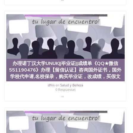
University, 又译为“圣荷西州立大学”）成立于1857
年，简称SJSU，是加州历史悠久的大学之一，也是美
西地区的公立大学之一。位于圣何塞市San Jose中
心，占地154公顷。它是一所位于加利福尼亚州的著
名综合性公立大学，它以极高的就业率，全美名列前
茅的毕业薪资，浓厚的多元化学术氛围，杰出的本科
教育质量，被《福克斯》杂志评选为全美50强公立综
合性大学，每年有来自世界各地的成百上千的海外学
生前往求学。 至今，这是一所在世界上享有学术地
位、声誉、实习机会和影响力的高等教育机构，并获
誉为美国本科教育质量的核心代表。其计算机系与会
办理诺丁汉大学UNUK||毕业证||成绩单《QQ★微信
计系更是在当今美国大学教学排名中表现优异。其毕
业生大多可以在其所处地域的世界硅谷中心得到工作
551190476》办理【留信认证】咨询国外证书，国外
机会。许多硅谷公司甚至在学生大三和大四的学期提
学校代申请,名校保录，购买毕业证，改成绩，买假文
供许多相应科系的实习机会。无论是加州大学系统
dfns
en
Salud y Belleza
(UC)，还是加州州立大学系统(CSU), 圣何塞州立大学
0 Respuestas
都占据着加州所有大学中的地理位置。 圣何塞州立大
...
学座落于硅谷(Silicon Valley), 于附近的旧金山-圣何塞
地区为全美的重要科技中心。约有学生三万人，超过
134种学士学科和65个硕士学科，并有来自世界60余
国的学生来此就读。其有名的科系如计算机科学，电
子工程学，工商管理学，艺术设计，和航空学等，深
受性肯定及好评；而各种大学部和研究所的商学课程
也吸引了众多不同国家的专业人士前来研究与学习。