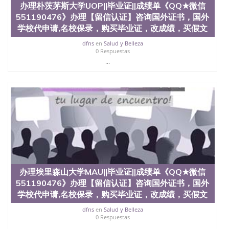
办理朴茨茅斯大学UOP||毕业证||成绩单《QQ★微信
QQ微信551190476国外毕业证去哪认证QQ微信
551190476》办理【留信认证】咨询国外证书，国外
551190476找毕业证封皮QQ微信551190476国外毕业
证外壳定制QQ微信551190476快速代办国外毕业证
学校代申请,名校保录，购买毕业证，改成绩，买假文
QQ微信551190476快速拿到国外文凭QQ微信
dfns
en
Salud y Belleza
551190476国外留学文凭认证QQ微信551190476国外
0 Respuestas
文凭回国认证QQ微信551190476泰国文凭办理QQ微
...
信551190476法国留学回国证明QQ微信551190476 国
外烫金照片QQ微信551190476外国文凭在中国有用吗
QQ微信551190476德国留学回国证明QQ微信
551190476爱尔兰留学回国证明QQ微信551190476国
外硕士文凭办理QQ微信551190476 网上买文凭可靠
吗QQ微信551190476买国外文凭质量QQ微信
551190476国外本科毕业证怎么办理QQ微信
551190476国外大学文凭真制作QQ微信551190476办
国外文凭可找工作QQ微信551190476国外大学有毕业
证QQ微信551190476办理国外毕业证价格QQ微信
551190476国外编号查询QQ微信551190476办理国外
办理埃里森山大学MAU||毕业证||成绩单《QQ★微信
文凭要交定金吗QQ微信551190476办国外可查文凭
551190476》办理【留信认证】咨询国外证书，国外
QQ微信551190476网上购买真文凭可信吗QQ微信
551190476学士学位证书查询机构QQ微信551190476
学校代申请,名校保录，购买毕业证，改成绩，买假文
国外资格证书办理QQ微信551190476如何办理学历认
dfns
en
Salud y Belleza
证QQ微信551190476海外文凭认证办理QQ微信
0 Respuestas
551190476 圣何塞州立大学（San Jose State
...