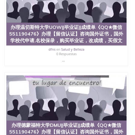
二、办理流程： 1、收集客户办理信息； 2、客户付
定金下单； 3、公司确认到账转制作点做电子图；
4、电子图做好发给客户确认； 5、电子图确认好转成
品部做成品； 6、成品做好拍照或者视频确认再付余
款； 7、快递给客户（国内顺丰，国外DHL）。 三、
办理温切斯特大学UOW||毕业证||成绩单《QQ★微信
真实网上可查的证明材料 1、教育部学历学位认证，
551190476》办理【留信认证】咨询国外证书，国外
留服真实存档可查，存档。 2、留学回国人员证明
学校代申请,名校保录，购买毕业证，改成绩，买假文
（使馆认证），使馆网站真实存档可查。 3、留信网
真实可查认证办理，存档可查，终身受用。 四、办理
dfns
en
Salud y Belleza
0 Respuestas
流程农业科学院、艺术与建筑学院、商学院、交流学
...
院、地球及物质科学院、教育学院、工程学院、健康
与人类发展学院、信息工程与科学学院、人文学院、
护理学院、科学学院等。学校的教育学院排名在全美
前十名，工学院排名在前十五名，且继续攀升中。纽
约大学为学生们提供本科、硕士及博士学位。学校的
专业课程包括：会计学、MBA、财务、教育、建筑工
程、经济、医学、护理、文学、音乐、生物学、统计
学、美术、电子工程、天文学、农业、环境污染控
制、历史、电气工程、生物工程、建筑设计、工商管
理、材料科学、机械工程、航天工程、土木工程、数
学、化学、英语、社会科学、心理学、戏剧、市场营
销、机械工程、计算机科学、物理学、人工智能、商
办理德蒙福特大学DMU||毕业证||成绩单《QQ★微信
科、金融专业 1、客户提供相关材料，确定客户办理
551190476》办理【留信认证】咨询国外证书，国外