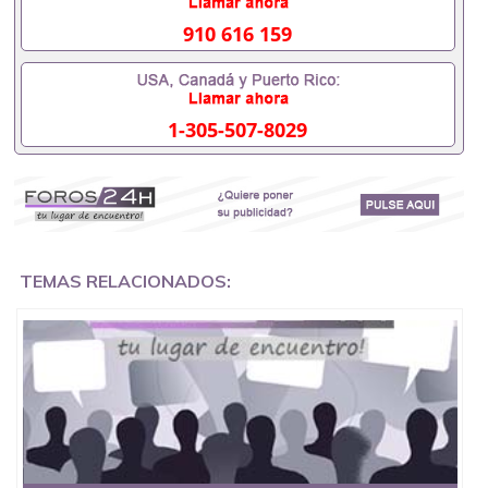
排。 国内找工作假的毕业证可以用吗551190476假的
毕业证成绩单可以办学历认证吗551190476要定居国
910 616 159
外需要办理什么材料551190476入职事业单位/国企假
的毕业证会查吗551190476入职国企/事业单位需要些
什么材料551190476办理假毕业证在国内能用吗, 挂科
拿不到毕业证怎么办, 毕业证丢了怎么办, 没有正常毕
1-305-507-8029
业怎么办理毕业证,没毕业可以办学历认证吗,您是否
因为中途辍学、挂科而没有正常毕业551190476您是
否因为递交材料不齐而被拒之门外551190476您是否
因没正常毕业而导致回国得不到教育部认证在校挂科
了不想读了,成绩不理想毕不了业怎么办551190476找
工作没有文凭怎么办,怎么办理本科/研究生文凭
551190476如何办理本科/硕士毕业证551190476网上
买文凭可靠吗551190476哪里可以买国外文凭
TEMAS RELACIONADOS:
551190476国外本科毕业证怎么办理551190476国外
大学文凭可以打工作吗551190476怎么办理 外假毕业
证551190476哪里可以制作美国毕业证551190476哪
里可以办理澳洲毕业证551190476留学生在哪里可以
买假毕业证551190476哪里可以办理加拿大毕业证
551190476申请学校办理假的毕业证成绩单可以吗
551190476哪里可以办理水印成绩单551190476哪里
可以修改成绩单GPA分数551190476假毕业证能查出
来吗551190476假文凭网上能查到吗551190476 如何
拿到国外毕业证QQ微信551190476办假大学毕业证