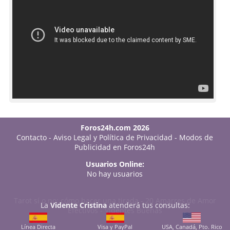
Foros24h.com 2026
Contacto
-
Aviso Legal y Política de Privacidad
-
Modos de
Publicidad en Foros24h
Usuarios Online:
No hay usuarios
Tarot sí o no: cómo hacer una tirada
-
20 Amarres de Amor
La
Vidente Cristina
atenderá tus consultas:
Efectivos
-
Videntes Buenas
Línea Directa
Visa y PayPal
USA, Canadá, Pto. Rico