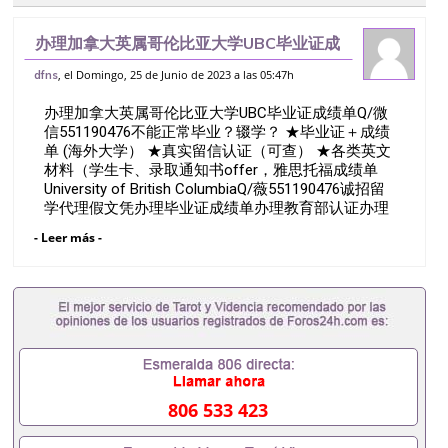
办理加拿大英属哥伦比亚大学UBC毕业证成
绩单Q/微信551190476不能正常毕业？辍
, el Domingo, 25 de Junio de 2023 a las 05:47h
dfns
学？ ★毕业证＋成绩单 (海外大学） ★真实
办理加拿大英属哥伦比亚大学UBC毕业证成绩单Q/微
留信认证（可查） ★各类
信551190476不能正常毕业？辍学？ ★毕业证＋成绩
单 (海外大学） ★真实留信认证（可查） ★各类英文
材料（学生卡、录取通知书offer，雅思托福成绩单
University of British ColumbiaQ/薇551190476诚招留
学代理假文凭办理毕业证成绩单办理教育部认证办理
大使馆认证办理留学归国证明办理留信网认证办理留
- Leer más -
服认证办理学历认证办理学生卡办理录取通知书办理
学位证书办理美国文凭办理澳洲文凭办理英国文凭办
理加拿大文凭办理德国文凭 一、快速办理材料： 1、
毕业证+成绩单+留学回国人员证明+教育部认证,录取
通知书，雅思。（全套留学回国必备证明材料，给父
母及亲朋好友一份完美交代）； 2、雅思、托福，
OFFER，在读证明，学生卡等留学相关材料（申请学
校、转学，甚至是申请工签都可以用到）。 注：上述
材料，随时都可以安排办理，毕业证成绩单，学校，
806 533 423
专业，学位，毕业时间都可以根据客户要求安排。 国
内找工作假的毕业证可以用吗551190476假的毕业证