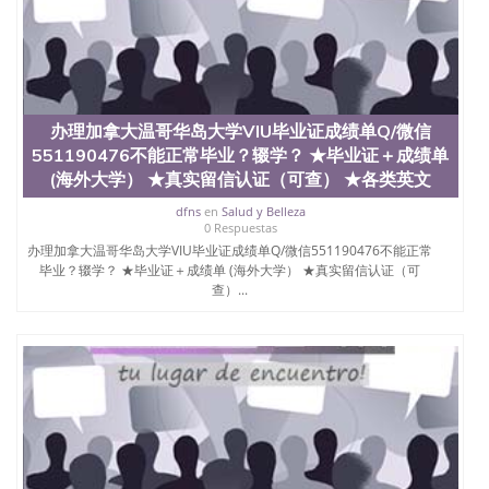
交时间，公司人员陪同客户本人一起去留服递交材
料； 5、等待结果，完成结果书留服直接邮寄给客户
6、客户确认收到结果，付余款。 我们对海外大学及
学院的毕业证成绩单所使用的材料，尺寸大小，防伪
结构（包括：水印，阴影底纹，钢印LOGO烫金烫
银，LOGO烫金烫银复合重叠。 文字图案浮雕，激光
镭射，紫外荧光，温感，复印防伪）都有原版本文凭
办理加拿大温哥华岛大学VIU毕业证成绩单Q/微信
对照。质量得到了广大海外客户群体的认可，同时和
551190476不能正常毕业？辍学？ ★毕业证＋成绩单
海外学校留学中介， 同时能做到与时俱进，及时掌握
(海外大学） ★真实留信认证（可查） ★各类英文
各大院校的（毕业证，成绩单，资格证，学生卡，结
业证，录取通知书，在读证明等相关材料）的版本更
dfns
en
Salud y Belleza
0 Respuestas
新信息， 能够在时间掌握的海外学历文凭的样版，尺
寸大小，纸张材质，防伪技术等等，并在时间收集到
办理加拿大温哥华岛大学VIU毕业证成绩单Q/微信551190476不能正常
毕业？辍学？ ★毕业证＋成绩单 (海外大学） ★真实留信认证（可
原版实物，以求达到客户的需求。 我们的优势： 我
查）...
们在保证合理定价的同时，坚持较高性价比，通过品
质和效率不断优化，为您倾情诠释什么是高性价比。
咨询顾问：Sam q/微信:551190476 Q/微
信:551190476办理毕业证成绩单、教育部认证,录取通
知书，雅思，留学回国证明.
公司专业制作、办理、仿制、成绩单文凭、改成绩、
教育部学历学位认证、毕业证、成绩单、文凭、学历
文凭、假文凭假毕业证假学历书制作、假制作、办
理、仿制学位证书、毕业证文凭、文凭毕业证、毕业