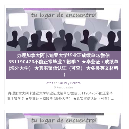
买澳洲大学毕业证成绩单假文凭学历
offieUniversityofSouthernQueensland 澳洲读书未毕
业找人做文凭学位qq微信551190476澳洲读CQU中央
昆士兰大学学历成绩单购买学位证书/澳洲读本科硕
士做文凭/购买澳洲大学毕业证成绩单假文凭学历办
理加拿大英属哥伦比亚大学UBC毕业证成绩单Q/微信
551190476不能正常毕业？辍学？ ★毕业证＋成绩单
(海外大学） ★真实留信认证（可查） ★各类英文材
料（学生卡、录取通知书offer，雅思托福成绩单
University of British Columbia
办理加拿大阿卡迪亚大学毕业证成绩单Q/微信
551190476不能正常毕业？辍学？ ★毕业证＋成绩单
(海外大学） ★真实留信认证（可查） ★各类英文材料
（
dfns
en
Salud y Belleza
0 Respuestas
办理加拿大阿卡迪亚大学毕业证成绩单Q/微信551190476不能正常毕
业？辍学？ ★毕业证＋成绩单 (海外大学） ★真实留信认证（可查）...