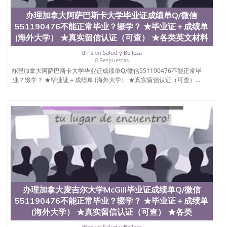
QQ微信551190476国外毕业证外壳定制QQ微信
办理加拿大阿萨巴斯卡大学毕业证成绩单Q/微信
551190476快速代办国外毕业证QQ微信551190476快
551190476不能正常毕业？辍学？ ★毕业证＋成绩单
速拿到国外文凭QQ微信551190476国外留学文凭认证
QQ微信551190476国外文凭回国认证QQ微信
(海外大学） ★真实留信认证（可查） ★各类英文材料
551190476泰国文凭办理QQ微信551190476法国留学
dfns
en
Salud y Belleza
回国证明QQ微信551190476 国外烫金照片QQ微信
0 Respuestas
551190476外国文凭在中国有用吗QQ微信551190476
办理加拿大阿萨巴斯卡大学毕业证成绩单Q/微信551190476不能正常毕
德国留学回国证明QQ微信551190476爱尔兰留学回国
业？辍学？ ★毕业证＋成绩单 (海外大学） ★真实留信认证（可查）...
证明QQ微信551190476国外硕士文凭办理QQ微信
551190476 网上买文凭可靠吗QQ微信551190476买国
外文凭质量QQ微信551190476国外本科毕业证怎么办
理QQ微信551190476国外大学文凭真制作QQ微信
551190476办国外文凭可找工作QQ微信551190476国
外大学有毕业证QQ微信551190476办理国外毕业证价
格QQ微信551190476国外编号查询QQ微信551190476
办理国外文凭要交定金吗QQ微信551190476办国外可
查文凭QQ微信551190476网上购买真文凭可信吗QQ
微信551190476学士学位证书查询机构QQ微信
551190476 国外资格证书办理QQ微信551190476如何
办理加拿大麦吉尔大学McGill毕业证成绩单Q/微信
办理学历认证QQ微信551190476海外文凭认证办理
551190476不能正常毕业？辍学？ ★毕业证＋成绩单
QQ微信551190476 圣何塞州立大学（San Jose State
University, 又译为“圣荷西州立大学”）成立于1857
(海外大学） ★真实留信认证（可查） ★各类
年，简称SJSU，是加州历史悠久的大学之一，也是美
dfns
en
Salud y Belleza