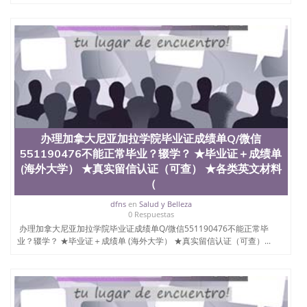
4、电子图做好发给客户确认； 5、电子图确认好转成
品部做成品； 6、成品做好拍照或者视频确认再付余
款； 7、快递给客户（国内顺丰，国外DHL）。 三、
真实网上可查的证明材料 1、教育部学历学位认证，
留服真实存档可查，存档。 2、留学回国人员证明
（使馆认证），使馆网站真实存档可查。 3、留信网
真实可查认证办理，存档可查，终身受用。 四、办理
流程农业科学院、艺术与建筑学院、商学院、交流学
院、地球及物质科学院、教育学院、工程学院、健康
与人类发展学院、信息工程与科学学院、人文学院、
办理加拿大尼亚加拉学院毕业证成绩单Q/微信
护理学院、科学学院等。学校的教育学院排名在全美
前十名，工学院排名在前十五名，且继续攀升中。纽
551190476不能正常毕业？辍学？ ★毕业证＋成绩单
约大学为学生们提供本科、硕士及博士学位。学校的
(海外大学） ★真实留信认证（可查） ★各类英文材料
专业课程包括：会计学、MBA、财务、教育、建筑工
（
程、经济、医学、护理、文学、音乐、生物学、统计
学、美术、电子工程、天文学、农业、环境污染控
dfns
en
Salud y Belleza
0 Respuestas
制、历史、电气工程、生物工程、建筑设计、工商管
办理加拿大尼亚加拉学院毕业证成绩单Q/微信551190476不能正常毕
理、材料科学、机械工程、航天工程、土木工程、数
业？辍学？ ★毕业证＋成绩单 (海外大学） ★真实留信认证（可查）...
学、化学、英语、社会科学、心理学、戏剧、市场营
销、机械工程、计算机科学、物理学、人工智能、商
科、金融专业 1、客户提供相关材料，确定客户办理
信息，给出操作方案； 2、补充毕业证成绩单等相关
材料； 3、留服注册申请账号，付定金； 4、预约递