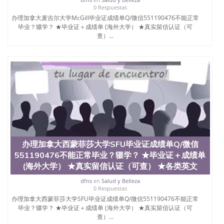
西地区的公立大学之一。位于圣何塞市San Jose中
0 Respuestas
心，占地154公顷。它是一所位于加利福尼亚州的著
办理加拿大麦吉尔大学McGill毕业证成绩单Q/微信551190476不能正常
名综合性公立大学，它以极高的就业率，全美名列前
毕业？辍学？ ★毕业证＋成绩单 (海外大学） ★真实留信认证（可
茅的毕业薪资，浓厚的多元化学术氛围，杰出的本科
查）...
教育质量，被《福克斯》杂志评选为全美50强公立综
合性大学，每年有来自世界各地的成百上千的海外学
生前往求学。 至今，这是一所在世界上享有学术地
位、声誉、实习机会和影响力的高等教育机构，并获
誉为美国本科教育质量的核心代表。其计算机系与会
计系更是在当今美国大学教学排名中表现优异。其毕
业生大多可以在其所处地域的世界硅谷中心得到工作
机会。许多硅谷公司甚至在学生大三和大四的学期提
供许多相应科系的实习机会。无论是加州大学系统
(UC)，还是加州州立大学系统(CSU), 圣何塞州立大学
都占据着加州所有大学中的地理位置。 圣何塞州立大
办理加拿大西蒙菲莎大学SFU毕业证成绩单Q/微信
学座落于硅谷(Silicon Valley), 于附近的旧金山-圣何塞
地区为全美的重要科技中心。约有学生三万人，超过
551190476不能正常毕业？辍学？ ★毕业证＋成绩单
134种学士学科和65个硕士学科，并有来自世界60余
(海外大学） ★真实留信认证（可查） ★各类英文
国的学生来此就读。其有名的科系如计算机科学，电
dfns
en
Salud y Belleza
子工程学，工商管理学，艺术设计，和航空学等，深
0 Respuestas
受性肯定及好评；而各种大学部和研究所的商学课程
办理加拿大西蒙菲莎大学SFU毕业证成绩单Q/微信551190476不能正常
也吸引了众多不同国家的专业人士前来研究与学习。
毕业？辍学？ ★毕业证＋成绩单 (海外大学） ★真实留信认证（可
二、办理流程： 1、收集客户办理信息； 2、客户付
查）...
定金下单； 3、公司确认到账转制作点做电子图；