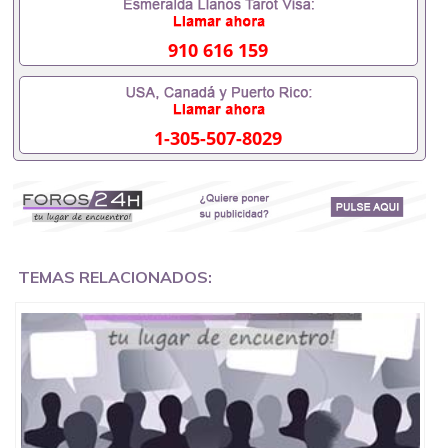
成绩单可以办学历认证吗551190476要定居国外需要
办理什么材料551190476入职事业单位/国企假的毕业
证会查吗551190476入职国企/事业单位需要些什么材
910 616 159
料551190476办理假毕业证在国内能用吗, 挂科拿不到
毕业证怎么办, 毕业证丢了怎么办, 没有正常毕业怎么
办理毕业证,没毕业可以办学历认证吗,您是否因为中
途辍学、挂科而没有正常毕业551190476您是否因为
1-305-507-8029
递交材料不齐而被拒之门外551190476您是否因没正
常毕业而导致回国得不到教育部认证在校挂科了不想
读了,成绩不理想毕不了业怎么办551190476找工作没
有文凭怎么办,怎么办理本科/研究生文凭551190476
如何办理本科/硕士毕业证551190476网上买文凭可靠
吗551190476哪里可以买国外文凭551190476国外本
科毕业证怎么办理551190476国外大学文凭可以打工
作吗551190476怎么办理 外假毕业证551190476哪里
TEMAS RELACIONADOS:
可以制作美国毕业证551190476哪里可以办理澳洲毕
业证551190476留学生在哪里可以买假毕业证
551190476哪里可以办理加拿大毕业证551190476申
请学校办理假的毕业证成绩单可以吗551190476哪里
可以办理水印成绩单551190476哪里可以修改成绩单
GPA分数551190476假毕业证能查出来吗551190476
假文凭网上能查到吗551190476 如何拿到国外毕业证
QQ微信551190476办假大学毕业证QQ微信551190476
国外毕业证去哪认证QQ微信551190476找毕业证封皮