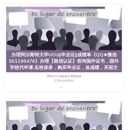
公司专业制作、办理、仿制、成绩单文凭、改成绩、
教育部学历学位认证、毕业证、成绩单、文凭、学历
文凭、假文凭假毕业证假学历书制作、假制作、办
理、仿制学位证书、毕业证文凭、文凭毕业证、毕业
证认证、留服认证、使馆认证、使馆证明、使馆留学
回国人员证明、留学生认证、学历认证、文凭认证学
位认证、留学生学历认证、留学生学位认证、英国文
凭学历、美国文凭学历、澳洲文凭学历、加拿大文凭
学历、新西兰学历认证等q:551190476 微信：
551190476 圣何塞州立大学毕业证（San Jose State
办理阿尔斯特大学UOU||毕业证||成绩单《QQ★微信
University）圣何塞州立大学毕业证（San Jose State
551190476》办理【留信认证】咨询国外证书，国外
University）圣何塞州立大学毕业证（San Jose State
University）圣何塞州立大学成绩单（San Jose State
学校代申请,名校保录，购买毕业证，改成绩，买假文
University）圣何塞州立大学成绩单（ San Jose State
dfns
en
Salud y Belleza
University）圣何塞州立大学成绩单（San Jose State
0 Respuestas
University）成绩单圣何塞州立大学文凭（San Jose
...
State University）圣何塞州立大学（San Jose State
University）圣何塞州立大学（San Jose State
University）圣何塞州立大学（ San Jose State
University）圣何塞州立大学（San Jose State
University）圣何塞州立大学文凭（San Jose State
University）圣何塞州立大学文凭（San Jose State
University）文凭圣何塞州立大学文凭（San Jose
State University）圣何塞州立大学学历（ San Jose