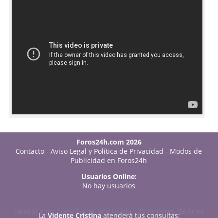
Foros24h.com 2026
Contacto
-
Aviso Legal y Política de Privacidad
-
Modos de
Publicidad en Foros24h
Usuarios Online:
No hay usuarios
Tarot sí o no: cómo hacer una tirada
-
20 Amarres de Amor
La
Vidente Cristina
atenderá tus consultas: