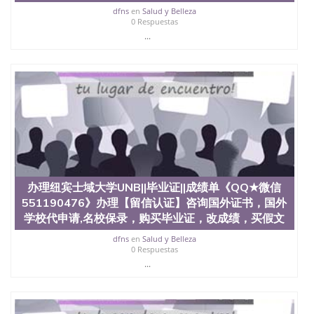
dfns
en
Salud y Belleza
（San Jose State University）澳洲读书未毕业找人做
0 Respuestas
文凭学位qq微信551190476澳洲读CQU中央昆士兰大
...
学学历 绩单购买学位证书/澳洲读本科硕士做文凭/购
买澳洲大学毕业证成绩单假文凭学历
offieUniversityofSouthernQueensland 澳洲读书未毕
业找人做文凭学位qq微信551190476澳洲读CQU中央
昆士兰大学学历成绩单购买学位证书/澳洲读本科硕
士做文凭/购买澳洲大学毕业证成绩单假文凭学历办
理圣托马斯大学STU||毕业证||成绩单《QQ★微信
551190476》办理【留信认证】咨询国外证书，国外
学校代申请,名校保录，购买毕业证，改成绩，买假文
凭假学历假毕业证，【学历认证】咨询，国外证件遗
失补办，制作文凭，学历，回国找工作买学历，网上
购买文凭毕业证，办理各国各大学文凭(世界名校一对
办理纽宾士域大学UNB||毕业证||成绩单《QQ★微信
一专业服务）录取通知书，雅思St.
551190476》办理【留信认证】咨询国外证书，国外
学校代申请,名校保录，购买毕业证，改成绩，买假文
Thomas University
dfns
en
Salud y Belleza
0 Respuestas
...