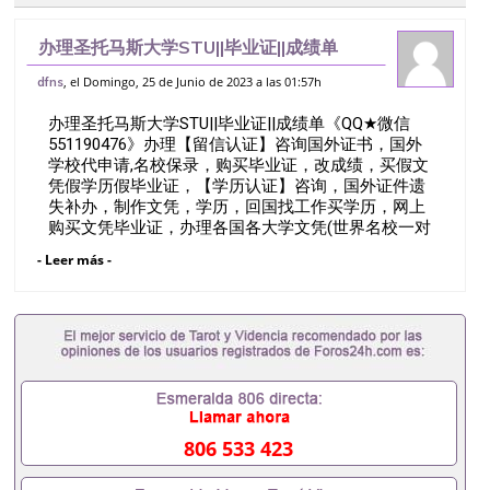
办理圣托马斯大学STU||毕业证||成绩单
《QQ★微信551190476》办理【留信认
, el Domingo, 25 de Junio de 2023 a las 01:57h
dfns
证】咨询国外证书，国外学校代申请,名校
办理圣托马斯大学STU||毕业证||成绩单《QQ★微信
保录，购买毕业证，改成绩，买假文
551190476》办理【留信认证】咨询国外证书，国外
学校代申请,名校保录，购买毕业证，改成绩，买假文
凭假学历假毕业证，【学历认证】咨询，国外证件遗
失补办，制作文凭，学历，回国找工作买学历，网上
购买文凭毕业证，办理各国各大学文凭(世界名校一对
一专业服务）录取通知书，雅思St.
- Leer más -
Thomas UniversityQ/薇551190476诚招留学代理假文
凭办理毕业证成绩单办理教育部认证办理大使馆认证
办理留学归国证明办理留信网认证办理留服认证办理
学历认证办理学生卡办理录取通知书办理学位证书办
理美国文凭办理澳洲文凭办理英国文凭办理加拿大文
凭办理德国文凭 一、快速办理材料： 1、毕业证+成
绩单+留学回国人员证明+教育部认证,录取通知书，
雅思。（全套留学回国必备证明材料，给父母及亲朋
806 533 423
好友一份完美交代）； 2、雅思、托福，OFFER，在
读证明，学生卡等留学相关材料（申请学校、转学，