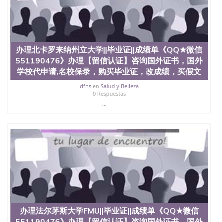
办理北卡罗来纳州立大学||毕业证||成绩单《QQ★微信
551190476》办理【留信认证】咨询国外证书，国外
学校代申请,名校保录，购买毕业证，改成绩，买假文
dfns
en
Salud y Belleza
0 Respuestas
...
办理法尔茅斯大学FMU||毕业证||成绩单《QQ★微信
551190476》办理【留信认证】咨询国外证书，国外