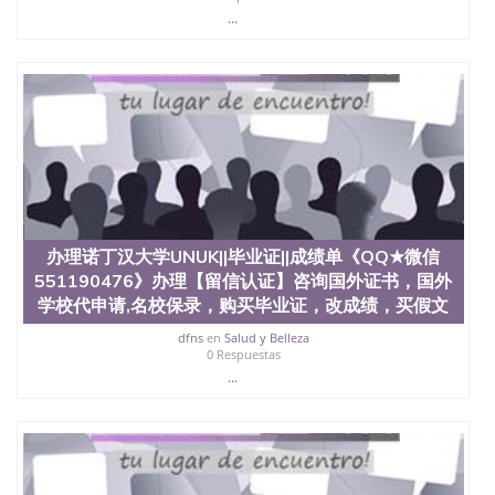
...
QQ微信551190476 圣何塞州立大学（San Jose State
University, 又译为“圣荷西州立大学”）成立于1857
年，简称SJSU，是加州历史悠久的大学之一，也是美
西地区的公立大学之一。位于圣何塞市San Jose中
心，占地154公顷。它是一所位于加利福尼亚州的著
名综合性公立大学，它以极高的就业率，全美名列前
茅的毕业薪资，浓厚的多元化学术氛围，杰出的本科
教育质量，被《福克斯》杂志评选为全美50强公立综
合性大学，每年有来自世界各地的成百上千的海外学
生前往求学。 至今，这是一所在世界上享有学术地
位、声誉、实习机会和影响力的高等教育机构，并获
誉为美国本科教育质量的核心代表。其计算机系与会
办理诺丁汉大学UNUK||毕业证||成绩单《QQ★微信
计系更是在当今美国大学教学排名中表现优异。其毕
551190476》办理【留信认证】咨询国外证书，国外
业生大多可以在其所处地域的世界硅谷中心得到工作
学校代申请,名校保录，购买毕业证，改成绩，买假文
机会。许多硅谷公司甚至在学生大三和大四的学期提
供许多相应科系的实习机会。无论是加州大学系统
dfns
en
Salud y Belleza
0 Respuestas
(UC)，还是加州州立大学系统(CSU), 圣何塞州立大学
...
都占据着加州所有大学中的地理位置。 圣何塞州立大
学座落于硅谷(Silicon Valley), 于附近的旧金山-圣何塞
地区为全美的重要科技中心。约有学生三万人，超过
134种学士学科和65个硕士学科，并有来自世界60余
国的学生来此就读。其有名的科系如计算机科学，电
子工程学，工商管理学，艺术设计，和航空学等，深