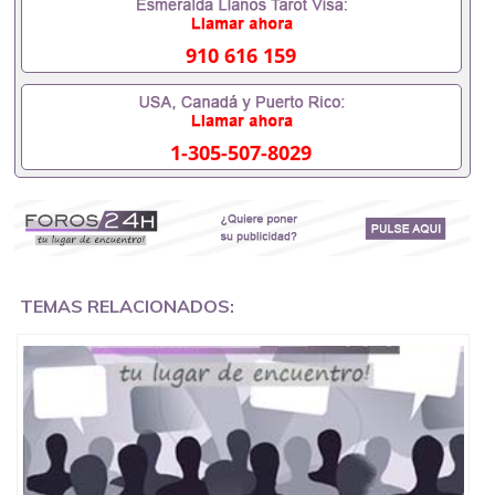
甚至是申请工签都可以用到）。 注：上述材料，随时
都可以安排办理，毕业证成绩单，学校，专业，学
位，毕业时间都可以根据客户要求安排。 国内找工作
910 616 159
假的毕业证可以用吗551190476假的毕业证成绩单可
以办学历认证吗551190476要定居国外需要办理什么
材料551190476入职事业单位/国企假的毕业证会查吗
551190476入职国企/事业单位需要些什么材料
1-305-507-8029
551190476办理假毕业证在国内能用吗, 挂科拿不到毕
业证怎么办, 毕业证丢了怎么办, 没有正常毕业怎么办
理毕业证,没毕业可以办学历认证吗,您是否因为中途
辍学、挂科而没有正常毕业551190476您是否因为递
交材料不齐而被拒之门外551190476您是否因没正常
毕业而导致回国得不到教育部认证在校挂科了不想读
了,成绩不理想毕不了业怎么办551190476找工作没有
文凭怎么办,怎么办理本科/研究生文凭551190476如
TEMAS RELACIONADOS:
何办理本科/硕士毕业证551190476网上买文凭可靠吗
551190476哪里可以买国外文凭551190476国外本科
毕业证怎么办理551190476国外大学文凭可以打工作
吗551190476怎么办理 外假毕业证551190476哪里可
以制作美国毕业证551190476哪里可以办理澳洲毕业
证551190476留学生在哪里可以买假毕业证
551190476哪里可以办理加拿大毕业证551190476申
请学校办理假的毕业证成绩单可以吗551190476哪里
可以办理水印成绩单551190476哪里可以修改成绩单