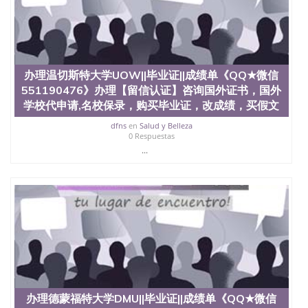
受性肯定及好评；而各种大学部和研究所的商学课程
也吸引了众多不同国家的专业人士前来研究与学习。
二、办理流程： 1、收集客户办理信息； 2、客户付
定金下单； 3、公司确认到账转制作点做电子图；
4、电子图做好发给客户确认； 5、电子图确认好转成
品部做成品； 6、成品做好拍照或者视频确认再付余
办理温切斯特大学UOW||毕业证||成绩单《QQ★微信
款； 7、快递给客户（国内顺丰，国外DHL）。 三、
551190476》办理【留信认证】咨询国外证书，国外
真实网上可查的证明材料 1、教育部学历学位认证，
学校代申请,名校保录，购买毕业证，改成绩，买假文
留服真实存档可查，存档。 2、留学回国人员证明
（使馆认证），使馆网站真实存档可查。 3、留信网
dfns
en
Salud y Belleza
真实可查认证办理，存档可查，终身受用。 四、办理
0 Respuestas
流程农业科学院、艺术与建筑学院、商学院、交流学
...
院、地球及物质科学院、教育学院、工程学院、健康
与人类发展学院、信息工程与科学学院、人文学院、
护理学院、科学学院等。学校的教育学院排名在全美
前十名，工学院排名在前十五名，且继续攀升中。纽
约大学为学生们提供本科、硕士及博士学位。学校的
专业课程包括：会计学、MBA、财务、教育、建筑工
程、经济、医学、护理、文学、音乐、生物学、统计
学、美术、电子工程、天文学、农业、环境污染控
制、历史、电气工程、生物工程、建筑设计、工商管
理、材料科学、机械工程、航天工程、土木工程、数
学、化学、英语、社会科学、心理学、戏剧、市场营
办理德蒙福特大学DMU||毕业证||成绩单《QQ★微信
销、机械工程、计算机科学、物理学、人工智能、商