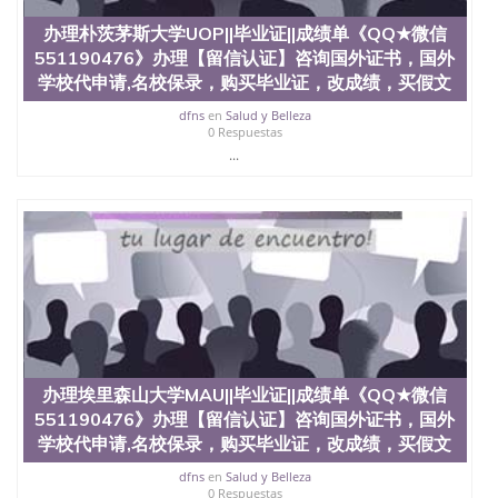
GPA分数551190476假毕业证能查出来吗551190476
办理朴茨茅斯大学UOP||毕业证||成绩单《QQ★微信
假文凭网上能查到吗551190476 如何拿到国外毕业证
QQ微信551190476办假大学毕业证QQ微信551190476
551190476》办理【留信认证】咨询国外证书，国外
国外毕业证去哪认证QQ微信551190476找毕业证封皮
学校代申请,名校保录，购买毕业证，改成绩，买假文
QQ微信551190476国外毕业证外壳定制QQ微信
dfns
en
Salud y Belleza
551190476快速代办国外毕业证QQ微信551190476快
0 Respuestas
速拿到国外文凭QQ微信551190476国外留学文凭认证
...
QQ微信551190476国外文凭回国认证QQ微信
551190476泰国文凭办理QQ微信551190476法国留学
回国证明QQ微信551190476 国外烫金照片QQ微信
551190476外国文凭在中国有用吗QQ微信551190476
德国留学回国证明QQ微信551190476爱尔兰留学回国
证明QQ微信551190476国外硕士文凭办理QQ微信
551190476 网上买文凭可靠吗QQ微信551190476买国
外文凭质量QQ微信551190476国外本科毕业证怎么办
理QQ微信551190476国外大学文凭真制作QQ微信
551190476办国外文凭可找工作QQ微信551190476国
外大学有毕业证QQ微信551190476办理国外毕业证价
格QQ微信551190476国外编号查询QQ微信551190476
办理埃里森山大学MAU||毕业证||成绩单《QQ★微信
办理国外文凭要交定金吗QQ微信551190476办国外可
551190476》办理【留信认证】咨询国外证书，国外
查文凭QQ微信551190476网上购买真文凭可信吗QQ
学校代申请,名校保录，购买毕业证，改成绩，买假文
微信551190476学士学位证书查询机构QQ微信
551190476 国外资格证书办理QQ微信551190476如何
dfns
en
Salud y Belleza
0 Respuestas
办理学历认证QQ微信551190476海外文凭认证办理