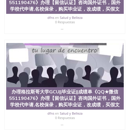
551190476》办理【留信认证】咨询国外证书，国外
科、金融专业 1、客户提供相关材料，确定客户办理
学校代申请,名校保录，购买毕业证，改成绩，买假文
信息，给出操作方案； 2、补充毕业证成绩单等相关
材料； 3、留服注册申请账号，付定金； 4、预约递
dfns
en
Salud y Belleza
交时间，公司人员陪同客户本人一起去留服递交材
0 Respuestas
料； 5、等待结果，完成结果书留服直接邮寄给客户
...
6、客户确认收到结果，付余款。 我们对海外大学及
学院的毕业证成绩单所使用的材料，尺寸大小，防伪
结构（包括：水印，阴影底纹，钢印LOGO烫金烫
银，LOGO烫金烫银复合重叠。 文字图案浮雕，激光
镭射，紫外荧光，温感，复印防伪）都有原版本文凭
对照。质量得到了广大海外客户群体的认可，同时和
海外学校留学中介， 同时能做到与时俱进，及时掌握
各大院校的（毕业证，成绩单，资格证，学生卡，结
业证，录取通知书，在读证明等相关材料）的版本更
新信息， 能够在时间掌握的海外学历文凭的样版，尺
寸大小，纸张材质，防伪技术等等，并在时间收集到
办理格拉斯哥大学GCU||毕业证||成绩单《QQ★微信
原版实物，以求达到客户的需求。 我们的优势： 我
551190476》办理【留信认证】咨询国外证书，国外
们在保证合理定价的同时，坚持较高性价比，通过品
学校代申请,名校保录，购买毕业证，改成绩，买假文
质和效率不断优化，为您倾情诠释什么是高性价比。
咨询顾问：Sam q/微信:551190476 Q/微
dfns
en
Salud y Belleza
信:551190476办理毕业证成绩单、教育部认证,录取通
0 Respuestas
知书，雅思，留学回国证明.
...