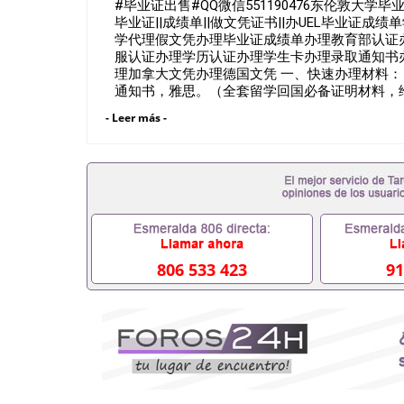
#毕业证出售#QQ微信551190476东伦敦大
毕业证||成绩单||做文凭证书||办UEL毕业证成绩单学历认证U
学代理假文凭办理毕业证成绩单办理教育部认证
服认证办理学历认证办理学生卡办理录取通知书
理加拿大文凭办理德国文凭 一、快速办理材料： 
通知书，雅思。（全套留学回国必备证明材料，
OFFER，在读证明，学生卡等留学相关材料（
- Leer más -
材料，随时都可以安排办理，毕业证成绩单，学
内找工作假的毕业证可以用吗551190476假的毕
理什么材料551190476入职事业单位/国企假的
551190476办理假毕业证在国内能用吗, 挂科
理毕业证,没毕业可以办学历认证吗,您是否因为中途
材料不齐而被拒之门外551190476您是否因
成绩不理想毕不了业怎么办551190476找工作没
理本科/硕士毕业证551190476网上买文凭可靠吗5
证怎么办理551190476国外大学文凭可以打工作吗5
806 533 423
91
美国毕业证551190476哪里可以办理澳洲毕业证55
以办理加拿大毕业证551190476申请学校办理假
551190476哪里可以修改成绩单GPA分数5511
551190476 如何拿到国外毕业证QQ微信55119
QQ微信551190476找毕业证封皮QQ微信55119
业证QQ微信551190476快速拿到国外文凭QQ微信5
回国认证QQ微信551190476泰国文凭办理QQ微信5
照片QQ微信551190476外国文凭在中国有用吗QQ微