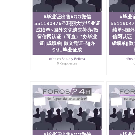
#毕业证出售#QQ微信
#毕业
551190476圣玛丽大学毕业证
551190
成绩单>国外文凭遗失补办/做
绩单>国外
留信网认证（可查）*办毕业
信网认证（
证||成绩单||做文凭证书||办
成绩单||做
SMU毕业证成
dfns
en
Salud y Belleza
dfns
0 Respuestas
#毕业证出售#QQ微信
#毕业