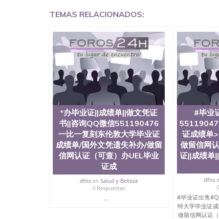
兰留学回国证明QQ微信551190476国外硕士文凭
TEMAS RELACIONADOS:
551190476买国外文凭质量QQ微信5511904
制作QQ微信551190476办国外文凭可找工作QQ微信
外毕业证价格QQ微信551190476国外编号查询Q
551190476办国外可查文凭QQ微信5511904
机构QQ微信551190476 国外资格证书办理QQ微信
认证办理QQ微信551190476 圣何塞州立大学（San J
1857年，简称SJSU，是加州历史悠久的大学之
中心，占地154公顷。它是一所位于加利福尼亚
茅的毕业薪资，浓厚的多元化学术氛围，杰出的
合性大学，每年有来自世界各地的成百上千的海
位、声誉、实习机会和影响力的高等教育机构，
*办毕业证||成绩单||做文凭证
#毕业
计系更是在当今美国大学教学排名中表现优异。
书||咨询QQ微信551190476
551190
机会。许多硅谷公司甚至在学生大三和大四的学
一比一复刻东伦敦大学毕业证
证成绩单>
(UC)，还是加州州立大学系统(CSU), 圣何
成绩单/国外文凭遗失补办/做留
做留信网认
学座落于硅谷(Silicon Valley), 于附
信网认证（可查）办UEL毕业
证||成绩单|
134种学士学科和65个硕士学科，并有来自世
子工程学，工商管理学，艺术设计，和航空学等
证成
也吸引了众多不同国家的专业人士前来研究与学习
dfns
dfns
en
Salud y Belleza
定金下单； 3、公司确认到账转制作点做电子图；
0 Respuestas
部做成品； 6、成品做好拍照或者视频确认再付余
#毕业证出售#QQ
...
网上可查的证明材料 1、教育部学历学位认证，
特大学毕业证成
证），使馆网站真实存档可查。 3、留信网真实
做留信网认证（