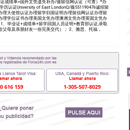
学毕业证成绩单>国外文凭遗失补办/做留信网认证（可查）*办
niversity of East LondonQ/薇551190476诚招留
办理大使馆认证办理留学归国证明办理留信网认证办理留
办理学位证书办理美国文凭办理澳洲文凭办理英国文凭办
1、毕业证+成绩单+留学回国人员证明+教育部认证,录取
给父母及亲朋好友一份完美交代）； 2、雅思、托福，
申请学校、转学，甚至是申请工签都可以用到）。 注：上述
校，专业，学位，毕业时间都可以根据客户要求安排。 国
业证成绩单可以办学历认证吗551190476要定居国外需要办
毕业证会查吗551190476入职国企/事业单位需要些什么材料
拿不到毕业证怎么办, 毕业证丢了怎么办, 没有正常毕业怎么办
辍学、挂科而没有正常毕业551190476您是否因为递交
没正常毕业而导致回国得不到教育部认证在校挂科了不想读了,
有文凭怎么办,怎么办理本科/研究生文凭551190476如何办
51190476哪里可以买国外文凭551190476国外本科毕业
51190476怎么办理 外假毕业证551190476哪里可以制作
0 616 159
1-305-507-8029
1190476留学生在哪里可以买假毕业证551190476哪里可
的毕业证成绩单可以吗551190476哪里可以办理水印成绩单
90476假毕业证能查出来吗551190476假文凭网上能查到吗
0476办假大学毕业证QQ微信551190476国外毕业证去哪认证
0476国外毕业证外壳定制QQ微信551190476快速代办国外毕
51190476国外留学文凭认证QQ微信551190476国外文凭
51190476法国留学回国证明QQ微信551190476 国外烫金
信551190476德国留学回国证明QQ微信551190476爱尔