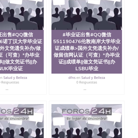
证出售#QQ微信
#毕业证出售#QQ微信
476诺丁汉大学毕业证
551190476伦敦南岸大学毕业
外文凭遗失补办/做
证成绩单>国外文凭遗失补办/
证（可查）*办毕业
做留信网认证（可查）*办毕业
单||做文凭证书||办
证||成绩单||做文凭证书||办
NUK毕业证
LSBU毕业
en
Salud y Belleza
dfns
en
Salud y Belleza
0 Respuestas
0 Respuestas
...
...