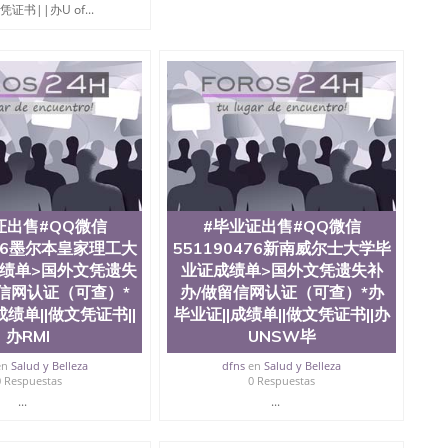
地球及物质科学院、教育学院、工程学院、健康与人类发
证书||办U of...
学院、科学学院等。学校的教育学院排名在全美前十名，
学为学生们提供本科、硕士及博士学位。学校的专业课程
、经济、医学、护理、文学、音乐、生物学、统计学、美
历史、电气工程、生物工程、建筑设计、工商管理、材料
化学、英语、社会科学、心理学、戏剧、市场营销、机械
金融专业 1、客户提供相关材料，确定客户办理信息，给
 3、留服注册申请账号，付定金； 4、预约递交时间，公
等待结果，完成结果书留服直接邮寄给客户 6、客户确认收
业证成绩单所使用的材料，尺寸大小，防伪结构（包括：水
金烫银复合重叠。 文字图案浮雕，激光镭射，紫外荧光，温
了广大海外客户群体的认可，同时和海外学校留学中介，
证出售#QQ微信
#毕业证出售#QQ微信
业证，成绩单，资格证，学生卡，结业证，录取通知书，
476墨尔本皇家理工大
551190476新南威尔士大学毕
在时间掌握的海外学历文凭的样版，尺寸大小，纸张材质，
到客户的需求。 我们的优势： 我们在保证合理定价的同
绩单>国外文凭遗失
业证成绩单>国外文凭遗失补
您倾情诠释什么是高性价比。 咨询顾问：Sam q/微
信网认证（可查）*
办/做留信网认证（可查）*办
理毕业证成绩单、教育部认证,录取通知书，雅思，留学回国证明.
成绩单||做文凭证书||
毕业证||成绩单||做文凭证书||办
办RMI
UNSW毕
绩、教育部学历学位认证、毕业证、成绩单、文凭、学历
办理、仿制学位证书、毕业证文凭、文凭毕业证、毕业证
en
Salud y Belleza
dfns
en
Salud y Belleza
学回国人员证明、留学生认证、学历认证、文凭认证学位
0 Respuestas
0 Respuestas
文凭学历、美国文凭学历、澳洲文凭学历、加拿大文凭学
...
...
0476 圣何塞州立大学毕业证（San Jose State
ate University）圣何塞州立大学毕业证（San Jose State