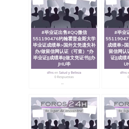
#毕业证出售#QQ微信
#毕业
551190476约翰霍普金斯大学
551190
毕业证成绩单>国外文凭遗失补
成绩单>国
办/做留信网认证（可查）*办
留信网认
毕业证||成绩单||做文凭证书||办
证||成绩
JHU毕
U
dfns
en
Salud y Belleza
dfns
0 Respuestas
...