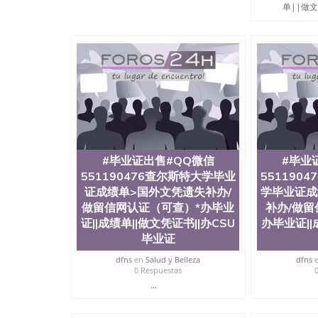
科学院、艺术与建筑学院、商学院、交流学院、
单||做文凭
展学院、信息工程与科学学院、人文学院、护理
工学院排名在前十五名，且继续攀升中。纽约大
包括：会计学、MBA、财务、教育、建筑工程
术、电子工程、天文学、农业、环境污染控制、
科学、机械工程、航天工程、土木工程、数学、
工程、计算机科学、物理学、人工智能、商科、
出操作方案； 2、补充毕业证成绩单等相关材料；
司人员陪同客户本人一起去留服递交材料； 5、
到结果，付余款。 我们对海外大学及学院的毕
印，阴影底纹，钢印LOGO烫金烫银，LOGO烫
感，复印防伪）都有原版本文凭对照。质量得到
#毕业证出售#QQ微信
#毕业
同时能做到与时俱进，及时掌握各大院校的（毕
551190476查尔斯特大学毕业
551190
在读证明等相关材料）的版本更新信息， 能够
证成绩单>国外文凭遗失补办/
防伪技术等等，并在时间收集到原版实物，以求达
学毕业证成
时，坚持较高性价比，通过品质和效率不断优化，为
做留信网认证（可查）*办毕业
补办/做留
信:551190476 Q/微信:551190476办
证||成绩单||做文凭证书||办CSU
办毕业证||
毕业证
公司专业制作、办理、仿制、成绩单文凭、改成
文凭、假文凭假毕业证假学历书制作、假制作、
dfns
en
Salud y Belleza
dfns
认证、留服认证、使馆认证、使馆证明、使馆留
0 Respuestas
认证、留学生学历认证、留学生学位认证、英国
...
历、新西兰学历认证等q:551190476 微信：55119
University）圣何塞州立大学毕业证（San Jose St