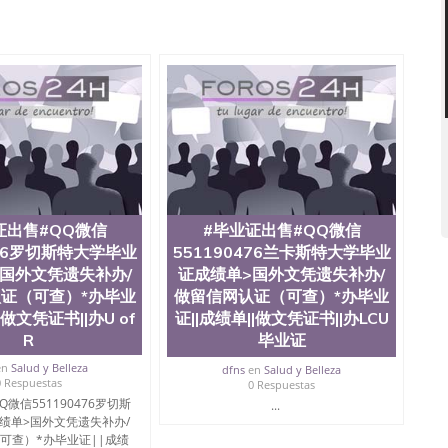
办理QQ微信551190476 网上买文凭可靠吗QQ微信
76国外本科毕业证怎么办理QQ微信551190476国外大学文凭真
551190476国外大学有毕业证QQ微信551190476办理国
Q微信551190476办理国外文凭要交定金吗QQ微信
76网上购买真文凭可信吗QQ微信551190476学士学位证书查询
551190476如何办理学历认证QQ微信551190476海外文凭
ose State University, 又译为“圣荷西州立大学”）成立于
一，也是美西地区的公立大学之一。位于圣何塞市San Jose
州的著名综合性公立大学，它以极高的就业率，全美名列前
本科教育质量，被《福克斯》杂志评选为全美50强公立综
外学生前往求学。 至今，这是一所在世界上享有学术地
并获誉为美国本科教育质量的核心代表。其计算机系与会
证出售#QQ微信
#毕业证出售#QQ微信
其毕业生大多可以在其所处地域的世界硅谷中心得到工作
476罗切斯特大学毕业
551190476兰卡斯特大学毕业
期提供许多相应科系的实习机会。无论是加州大学系统
国外文凭遗失补办/
证成绩单>国外文凭遗失补办/
塞州立大学都占据着加州所有大学中的地理位置。 圣何塞州立大
证（可查）*办毕业
做留信网认证（可查）*办毕业
近的旧金山-圣何塞地区为全美的重要科技中心。约有学生三万人，超过
|做文凭证书||办U of
证||成绩单||做文凭证书||办LCU
界60余国的学生来此就读。其有名的科系如计算机科学，电
，深受性肯定及好评；而各种大学部和研究所的商学课程
R
毕业证
。 二、办理流程： 1、收集客户办理信息； 2、客户付
en
Salud y Belleza
dfns
en
Salud y Belleza
 4、电子图做好发给客户确认； 5、电子图确认好转成品
0 Respuestas
0 Respuestas
款； 7、快递给客户（国内顺丰，国外DHL）。 三、真实
微信551190476罗切斯
...
留服真实存档可查，存档。 2、留学回国人员证明（使馆认
绩单>国外文凭遗失补办/
可查认证办理，存档可查，终身受用。 四、办理流程农业
可查）*办毕业证||成绩