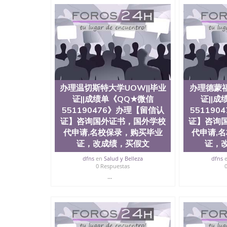
明材料 1、教育部学历学位认证，留服真实存档
站真实存档可查。 3、留信网真实可查认证办理
与建筑学院、商学院、交流学院、地球及物质科
工程与科学学院、人文学院、护理学院、科学学
前十五名，且继续攀升中。纽约大学为学生们提
学、MBA、财务、教育、建筑工程、经济、医
程、天文学、农业、环境污染控制、历史、电气
工程、航天工程、土木工程、数学、化学、英语
机科学、物理学、人工智能、商科、金融专业 
办理温切斯特大学UOW||毕业
办理德蒙福
案； 2、补充毕业证成绩单等相关材料； 3、留
同客户本人一起去留服递交材料； 5、等待结果
证||成绩单《QQ★微信
证||
付余款。 我们对海外大学及学院的毕业证成绩
551190476》办理【留信认
55119
底纹，钢印LOGO烫金烫银，LOGO烫金烫银复
证】咨询国外证书，国外学校
证】咨询
防伪）都有原版本文凭对照。质量得到了广大海
代申请,名校保录，购买毕业
代申请,
到与时俱进，及时掌握各大院校的（毕业证，成
证，改成绩，买假文
证，
等相关材料）的版本更新信息， 能够在时间掌
等等，并在时间收集到原版实物，以求达到客户的
dfns
en
Salud y Belleza
dfns
较高性价比，通过品质和效率不断优化，为您倾情诠
0 Respuestas
信:551190476 Q/微信:551190476办
...
公司专业制作、办理、仿制、成绩单文凭、改成
文凭、假文凭假毕业证假学历书制作、假制作、
认证、留服认证、使馆认证、使馆证明、使馆留
认证、留学生学历认证、留学生学位认证、英国