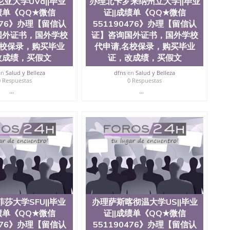
亚大学UVa||毕业
办理北卡罗来纳州立大学||毕业
成绩单《QQ★微信
证||成绩单《QQ★微信
0476》办理【留信认
551190476》办理【留信认
国外证书，国外学校
证】咨询国外证书，国外学校
名校保录，购买毕业
代申请,名校保录，购买毕业
改成绩，买假文
证，改成绩，买假文
en
Salud y Belleza
dfns
en
Salud y Belleza
0 Respuestas
0 Respuestas
...
...
莎大学SFU||毕业
办理萨斯喀彻温大学US||毕业
成绩单《QQ★微信
证||成绩单《QQ★微信
0476》办理【留信认
551190476》办理【留信认