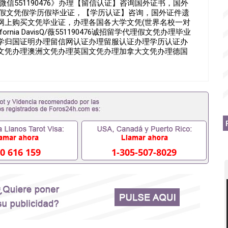
微信551190476》办理【留信认证】咨询国外证书，国外
买假文凭假学历假毕业证，【学历认证】咨询，国外证件遗
网上购买文凭毕业证，办理各国各大学文凭(世界名校一对
ifornia DavisQ/薇551190476诚招留学代理假文凭办理毕业
学归国证明办理留信网认证办理留服认证办理学历认证办
文凭办理澳洲文凭办理英国文凭办理加拿大文凭办理德国
留学回国人员证明+教育部认证,录取通知书，雅思。（全套
美交代）； 2、雅思、托福，OFFER，在读证明，学生卡
工签都可以用到）。 注：上述材料，随时都可以安排办
间都可以根据客户要求安排。 国内找工作假的毕业证可以
551190476要定居国外需要办理什么材料551190476入
入职国企/事业单位需要些什么材料551190476办理假毕业证
证丢了怎么办, 没有正常毕业怎么办理毕业证,没毕业可以办学
业551190476您是否因为递交材料不齐而被拒之门外
得不到教育部认证在校挂科了不想读了,成绩不理想毕不了业怎
本科/研究生文凭551190476如何办理本科/硕士毕业证
0 616 159
1-305-507-8029
里可以买国外文凭551190476国外本科毕业证怎么办理
476怎么办理 外假毕业证551190476哪里可以制作美国毕业证
76留学生在哪里可以买假毕业证551190476哪里可以办理加拿
可以吗551190476哪里可以办理水印成绩单551190476
查出来吗551190476假文凭网上能查到吗551190476 如
业证QQ微信551190476国外毕业证去哪认证QQ微信
国外毕业证外壳定制QQ微信551190476快速代办国外毕业证QQ
90476国外留学文凭认证QQ微信551190476国外文凭回国认