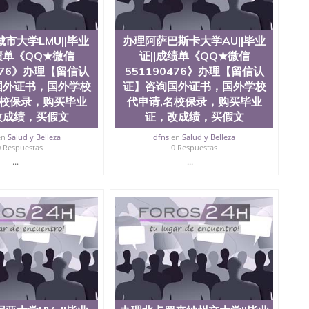
假文凭假学历假毕业证，【学历认证】咨询，国外证件遗失
上购买文凭毕业证，办理各国各大学文凭(世界名校一对一
a Davis
市大学LMU||毕业
办理阿萨巴斯卡大学AU||毕业
成绩单《QQ★微信
证||成绩单《QQ★微信
0476》办理【留信认
551190476》办理【留信认
国外证书，国外学校
证】咨询国外证书，国外学校
名校保录，购买毕业
代申请,名校保录，购买毕业
改成绩，买假文
证，改成绩，买假文
en
Salud y Belleza
dfns
en
Salud y Belleza
0 Respuestas
0 Respuestas
...
...