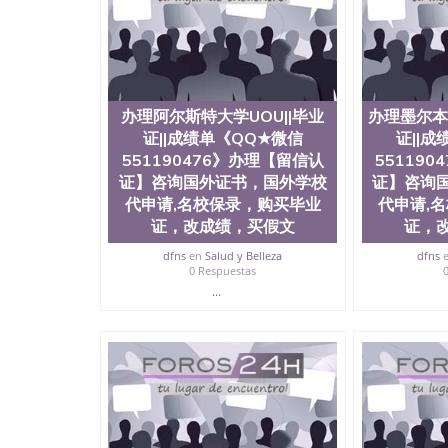
历、新西兰学历认证等q:551190476 微信：55119
University）圣何塞州立大学毕业证（San Jose St
University）圣何塞州立大学成绩单（San Jose Sta
University）圣何塞州立大学成绩单（San Jose S
State University）圣何塞州立大学（San Jose St
University）圣何塞州立大学（ San Jose State Un
办理阿尔斯特大学UOU||毕业
办理墨尔本
圣何塞州立大学文凭（San Jose State Universit
证||成绩单《QQ★微信
证||
圣何塞州立大学文凭（San Jose State Universit
551190476》办理【留信认
塞州立大学学历（San Jose State University）
55119
大学学历（San Jose State University）圣何塞
证】咨询国外证书，国外学校
证】咨询
（San Jose State University）圣何塞州立大学（S
代申请,名校保录，购买毕业
代申请,
State University）圣何塞州立大学学位证（San J
证，改成绩，买假文
证，
State University）圣何塞州立大学学位证（San Jos
University）圣何塞州立大学（San Jose State Un
dfns
en
Salud y Belleza
dfns
0 Respuestas
何塞州立大学（San Jose State University）圣
立大学学位证（San Jose State University）圣
...
立大学结业证（San Jose State University）圣
立大学学位证（San Jose State University）圣
立大学学历证书（San Jose State University）
塞州立大学学历证书（San Jose State Unive
读CQU中央昆士兰大学学历 绩单购买学位证书
学历offieUniversityofSouthernQueens
央昆士兰大学学历成绩单购买学位证书/澳洲读
理加州大学戴维斯分校||毕业证||成绩单《QQ★微