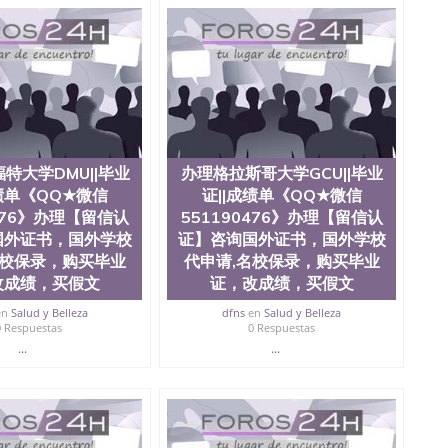
可查，存档。 2、留学回国人员证明（使馆认证），使馆网
，存档可查，终身受用。 四、办理流程农业科学院、艺术
学院、教育学院、工程学院、健康与人类发展学院、信息
院等。学校的教育学院排名在全美前十名，工学院排名在
供本科、硕士及博士学位。学校的专业课程包括：会计
学、护理、文学、音乐、生物学、统计学、美术、电子工
工程、生物工程、建筑设计、工商管理、材料科学、机械
、社会科学、心理学、戏剧、市场营销、机械工程、计算
1、客户提供相关材料，确定客户办理信息，给出操作方
特大学DMU||毕业
办理格拉斯哥大学GCU||毕业
服注册申请账号，付定金； 4、预约递交时间，公司人员陪
，完成结果书留服直接邮寄给客户 6、客户确认收到结果，
成绩单《QQ★微信
证||成绩单《QQ★微信
单所使用的材料，尺寸大小，防伪结构（包括：水印，阴影
0476》办理【留信认
551190476》办理【留信认
合重叠。 文字图案浮雕，激光镭射，紫外荧光，温感，复印
国外证书，国外学校
证】咨询国外证书，国外学校
外客户群体的认可，同时和海外学校留学中介， 同时能做
名校保录，购买毕业
代申请,名校保录，购买毕业
绩单，资格证，学生卡，结业证，录取通知书，在读证明
改成绩，买假文
证，改成绩，买假文
握的海外学历文凭的样版，尺寸大小，纸张材质，防伪技术
需求。 我们的优势： 我们在保证合理定价的同时，坚持
en
Salud y Belleza
dfns
en
Salud y Belleza
释什么是高性价比。 咨询顾问：Sam q/微
0 Respuestas
0 Respuestas
理毕业证成绩单、教育部认证,录取通知书，雅思，留学回国证明.
...
...
绩、教育部学历学位认证、毕业证、成绩单、文凭、学历
办理、仿制学位证书、毕业证文凭、文凭毕业证、毕业证
学回国人员证明、留学生认证、学历认证、文凭认证学位
文凭学历、美国文凭学历、澳洲文凭学历、加拿大文凭学