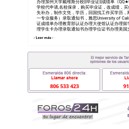
办理加州大学戴维斯分校||毕业证||成绩单《QQ★
学校代申请,名校保录，购买毕业证，改成绩，
失补办，制作文凭，学历，回国找工作买学历，
一专业服务）录取通知书，雅思University of Cal
证成绩单办理教育部认证办理大使馆认证办理留
理学生卡办理录取通知书办理学位证书办理美国
文凭 一、快速办理材料： 1、毕业证+成绩单+
- Leer más -
留学回国必备证明材料，给父母及亲朋好友一份完
等留学相关材料（申请学校、转学，甚至是申请
理，毕业证成绩单，学校，专业，学位，毕业时
用吗551190476假的毕业证成绩单可以办学历认证吗
职事业单位/国企假的毕业证会查吗551190476
在国内能用吗, 挂科拿不到毕业证怎么办, 毕业
历认证吗,您是否因为中途辍学、挂科而没有正常毕
551190476您是否因没正常毕业而导致回国
么办551190476找工作没有文凭怎么办,怎么办理
806 533 423
91
551190476网上买文凭可靠吗551190476哪
551190476国外大学文凭可以打工作吗551190
551190476哪里可以办理澳洲毕业证5511904
大毕业证551190476申请学校办理假的毕业证成绩单
哪里可以修改成绩单GPA分数551190476假毕业证能
何拿到国外毕业证QQ微信551190476办假大学毕
551190476找毕业证封皮QQ微信551190476
微信551190476快速拿到国外文凭QQ微信5511