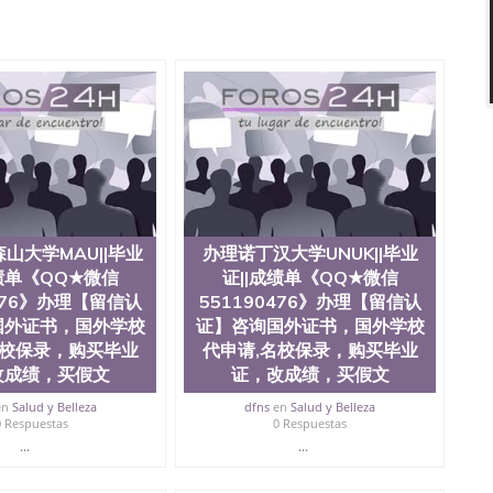
90476法国留学回国证明QQ微信551190476 国外烫金照片
51190476德国留学回国证明QQ微信551190476爱尔兰留
微信551190476 网上买文凭可靠吗QQ微信551190476买
怎么办理QQ微信551190476国外大学文凭真制作QQ微信
0476国外大学有毕业证QQ微信551190476办理国外毕业证价
90476办理国外文凭要交定金吗QQ微信551190476办国外可
QQ微信551190476学士学位证书查询机构QQ微信
476如何办理学历认证QQ微信551190476海外文凭认证办理QQ
te University, 又译为“圣荷西州立大学”）成立于1857年，简
地区的公立大学之一。位于圣何塞市San Jose中心，占地
合性公立大学，它以极高的就业率，全美名列前茅的毕业薪
量，被《福克斯》杂志评选为全美50强公立综合性大学，
山大学MAU||毕业
办理诺丁汉大学UNUK||毕业
求学。 至今，这是一所在世界上享有学术地位、声誉、实
成绩单《QQ★微信
证||成绩单《QQ★微信
本科教育质量的核心代表。其计算机系与会计系更是在当
0476》办理【留信认
551190476》办理【留信认
可以在其所处地域的世界硅谷中心得到工作机会。许多硅
国外证书，国外学校
证】咨询国外证书，国外学校
科系的实习机会。无论是加州大学系统(UC)，还是加州
名校保录，购买毕业
代申请,名校保录，购买毕业
着加州所有大学中的地理位置。 圣何塞州立大学座落于硅谷
何塞地区为全美的重要科技中心。约有学生三万人，超过134种学士学
改成绩，买假文
证，改成绩，买假文
生来此就读。其有名的科系如计算机科学，电子工程学，工
en
Salud y Belleza
dfns
en
Salud y Belleza
及好评；而各种大学部和研究所的商学课程也吸引了众多
0 Respuestas
0 Respuestas
程： 1、收集客户办理信息； 2、客户付定金下单； 3、
...
...
发给客户确认； 5、电子图确认好转成品部做成品； 6、
给客户（国内顺丰，国外DHL）。 三、真实网上可查的证