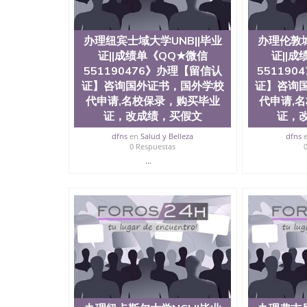
校代申请,名校保录，购买毕业证，改成绩，买
补办，制作文凭，学历，回国找工作买学历，网
专业服务）录取通知书，雅思University of Californi
办理纽宾士域大学UNB||毕业
办理伦敦城
证||成绩单《QQ★微信
证||
551190476》办理【留信认
55119
证】咨询国外证书，国外学校
证】咨询
代申请,名校保录，购买毕业
代申请,
证，改成绩，买假文
证，
dfns
en
Salud y Belleza
dfns
0 Respuestas
...