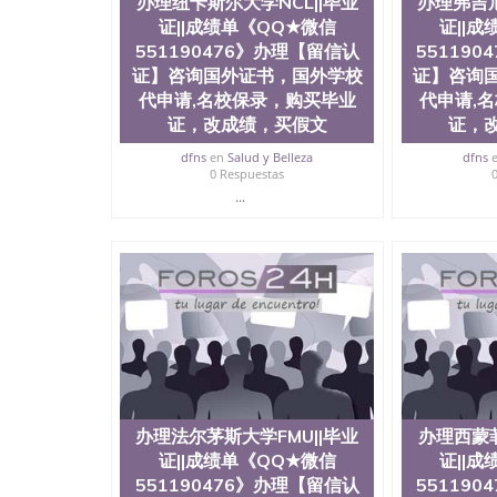
办理纽卡斯尔大学NCL||毕业
办理弗吉尼
证||成绩单《QQ★微信
证||
551190476》办理【留信认
55119
证】咨询国外证书，国外学校
证】咨询
代申请,名校保录，购买毕业
代申请,
证，改成绩，买假文
证，
dfns
en
Salud y Belleza
dfns
0 Respuestas
...
办理法尔茅斯大学FMU||毕业
办理西蒙菲
证||成绩单《QQ★微信
证||
551190476》办理【留信认
55119