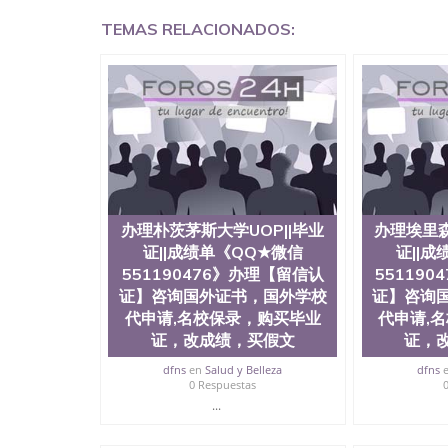
证QQ微信551190476泰国文凭办理QQ微信5511
TEMAS RELACIONADOS:
QQ微信551190476外国文凭在中国有用吗QQ微信5
学回国证明QQ微信551190476国外硕士文凭办理QQ
国外文凭质量QQ微信551190476国外本科毕业证
551190476办国外文凭可找工作QQ微信55119
格QQ微信551190476国外编号查询QQ微信5511
查文凭QQ微信551190476网上购买真文凭可信吗
551190476 国外资格证书办理QQ微信551190
微信551190476 圣何塞州立大学（San Jose Sta
称SJSU，是加州历史悠久的大学之一，也是美西
154公顷。它是一所位于加利福尼亚州的著名综
资，浓厚的多元化学术氛围，杰出的本科教育质
办理朴茨茅斯大学UOP||毕业
办理埃里森
每年有来自世界各地的成百上千的海外学生前往
证||成绩单《QQ★微信
证||
习机会和影响力的高等教育机构，并获誉为美国
551190476》办理【留信认
55119
今美国大学教学排名中表现优异。其毕业生大多
证】咨询国外证书，国外学校
证】咨询
谷公司甚至在学生大三和大四的学期提供许多相应
代申请,名校保录，购买毕业
代申请,
州立大学系统(CSU), 圣何塞州立大学都占据
(Silicon Valley), 于附近的旧金山-圣
证，改成绩，买假文
证，
科和65个硕士学科，并有来自世界60余国的学
dfns
en
Salud y Belleza
dfns
商管理学，艺术设计，和航空学等，深受性肯定
0 Respuestas
不同国家的专业人士前来研究与学习。 二、办理流
...
公司确认到账转制作点做电子图； 4、电子图做好
成品做好拍照或者视频确认再付余款； 7、快递