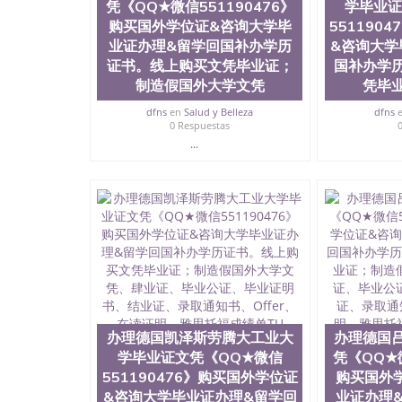
理德国萨尔不吕肯大学毕业证文凭《QQ★微信551
凭《QQ★微信551190476》
学毕业证
国补办学历证书。线上购买文凭毕业证；制造假
购买国外学位证&咨询大学毕
551190
证、录取通知书、Offer、在读证明、雅思托福成绩单 Un
业证办理&留学回国补办学历
&咨询大学
证书。线上购买文凭毕业证；
国补办学
制造假国外大学文凭
凭毕
dfns
en
Salud y Belleza
dfns
0 Respuestas
...
办理德国凯泽斯劳腾大工业大
办理德国
学毕业证文凭《QQ★微信
凭《QQ★微
551190476》购买国外学位证
购买国外
&咨询大学毕业证办理&留学回
业证办理