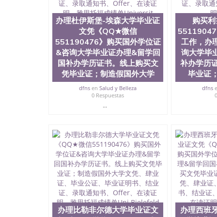
历、新西兰学历认证等q:551190476 微信：55119
University）圣何塞州立大学毕业证（San Jose St
办理杜伊斯堡-埃森大学毕业证
购买利
University）圣何塞州立大学成绩单（San Jose Sta
文凭《QQ★微信
551190
University）圣何塞州立大学成绩单（San Jose S
551190476》购买国外学位证
工作，办
State University）圣何塞州立大学（San Jose St
&咨询大学毕业证办理&留学回
询大学毕
University）圣何塞州立大学（ San Jose State Un
国补办学历证书。线上购买文
圣何塞州立大学文凭（San Jose State Universit
补办学历
圣何塞州立大学文凭（San Jose State Universit
凭毕业证；制造假国外大学
毕业证
塞州立大学学历（San Jose State University）
dfns
en
Salud y Belleza
dfns
大学学历（San Jose State University）圣何塞
0 Respuestas
（San Jose State University）圣何塞州立大学（S
...
State University）圣何塞州立大学学位证（San J
State University）圣何塞州立大学学位证（San Jos
University）圣何塞州立大学（San Jose State Un
何塞州立大学（San Jose State University）圣
立大学学位证（San Jose State University）圣
立大学结业证（San Jose State University）圣
立大学学位证（San Jose State University）圣
立大学学历证书（San Jose State University）
塞州立大学学历证书（San Jose State Unive
读CQU中央昆士兰大学学历 绩单购买学位证书
学历offieUniversityofSouthernQueens
办理比勒非尔德大学毕业证文
办理西班
央昆士兰大学学历成绩单购买学位证书/澳洲读