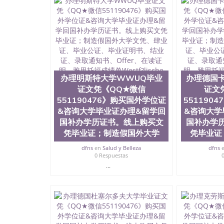
微信551190476快速拿到国外文凭QQ微信5511
证QQ微信551190476泰国文凭办理QQ微信5511
QQ微信551190476外国文凭在中国有用吗QQ微信5
学回国证明QQ微信551190476国外硕士文凭办理QQ
国外文凭质量QQ微信551190476国外本科毕业证
551190476办国外文凭可找工作QQ微信55119
格QQ微信551190476国外编号查询QQ微信5511
查文凭QQ微信551190476网上购买真文凭可信吗
办理明斯特大学WWUQ毕业
551190476 国外资格证书办理QQ微信551190
办理德国
微信551190476 圣何塞州立大学（San Jose Sta
证文凭《QQ★微信
证文
称SJSU，是加州历史悠久的大学之一，也是美西
551190476》购买国外学位证
551190
154公顷。它是一所位于加利福尼亚州的著名综
&咨询大学毕业证办理&留学回
&咨询大学
资，浓厚的多元化学术氛围，杰出的本科教育质
国补办学历证书。线上购买文
国补办学
每年有来自世界各地的成百上千的海外学生前往
凭毕业证；制造假国外大学
凭毕业证
习机会和影响力的高等教育机构，并获誉为美国
今美国大学教学排名中表现优异。其毕业生大多
dfns
en
Salud y Belleza
dfns
谷公司甚至在学生大三和大四的学期提供许多相应
0 Respuestas
州立大学系统(CSU), 圣何塞州立大学都占据
...
(Silicon Valley), 于附近的旧金山-圣
科和65个硕士学科，并有来自世界60余国的学
商管理学，艺术设计，和航空学等，深受性肯定
不同国家的专业人士前来研究与学习。 二、办理流
公司确认到账转制作点做电子图； 4、电子图做好
成品做好拍照或者视频确认再付余款； 7、快递