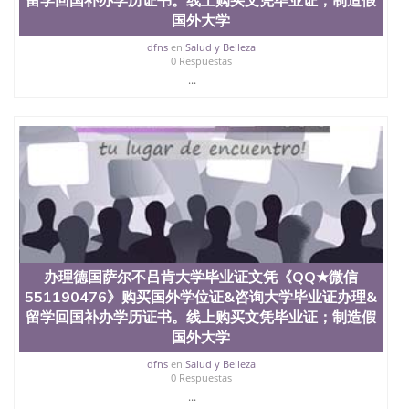
University, 又译为“圣荷西州立大学”）成立于1857
国外大学
年，简称SJSU，是加州历史悠久的大学之一，也是美
西地区的公立大学之一。位于圣何塞市San Jose中
dfns
en
Salud y Belleza
0 Respuestas
心，占地154公顷。它是一所位于加利福尼亚州的著
...
名综合性公立大学，它以极高的就业率，全美名列前
茅的毕业薪资，浓厚的多元化学术氛围，杰出的本科
教育质量，被《福克斯》杂志评选为全美50强公立综
合性大学，每年有来自世界各地的成百上千的海外学
生前往求学。 至今，这是一所在世界上享有学术地
位、声誉、实习机会和影响力的高等教育机构，并获
誉为美国本科教育质量的核心代表。其计算机系与会
计系更是在当今美国大学教学排名中表现优异。其毕
业生大多可以在其所处地域的世界硅谷中心得到工作
机会。许多硅谷公司甚至在学生大三和大四的学期提
供许多相应科系的实习机会。无论是加州大学系统
(UC)，还是加州州立大学系统(CSU), 圣何塞州立大学
办理德国萨尔不吕肯大学毕业证文凭《QQ★微信
都占据着加州所有大学中的地理位置。 圣何塞州立大
551190476》购买国外学位证&咨询大学毕业证办理&
学座落于硅谷(Silicon Valley), 于附近的旧金山-圣何塞
留学回国补办学历证书。线上购买文凭毕业证；制造假
地区为全美的重要科技中心。约有学生三万人，超过
国外大学
134种学士学科和65个硕士学科，并有来自世界60余
国的学生来此就读。其有名的科系如计算机科学，电
dfns
en
Salud y Belleza
子工程学，工商管理学，艺术设计，和航空学等，深
0 Respuestas
受性肯定及好评；而各种大学部和研究所的商学课程
...