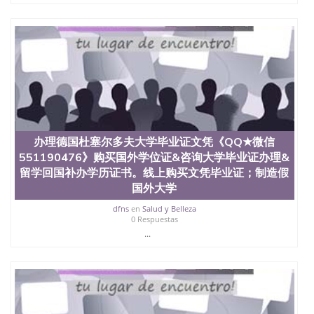
也吸引了众多不同国家的专业人士前来研究与学习。
二、办理流程： 1、收集客户办理信息； 2、客户付
定金下单； 3、公司确认到账转制作点做电子图；
4、电子图做好发给客户确认； 5、电子图确认好转成
品部做成品； 6、成品做好拍照或者视频确认再付余
款； 7、快递给客户（国内顺丰，国外DHL）。 三、
真实网上可查的证明材料 1、教育部学历学位认证，
留服真实存档可查，存档。 2、留学回国人员证明
（使馆认证），使馆网站真实存档可查。 3、留信网
真实可查认证办理，存档可查，终身受用。 四、办理
流程农业科学院、艺术与建筑学院、商学院、交流学
办理德国杜塞尔多夫大学毕业证文凭《QQ★微信
院、地球及物质科学院、教育学院、工程学院、健康
551190476》购买国外学位证&咨询大学毕业证办理&
与人类发展学院、信息工程与科学学院、人文学院、
留学回国补办学历证书。线上购买文凭毕业证；制造假
护理学院、科学学院等。学校的教育学院排名在全美
国外大学
前十名，工学院排名在前十五名，且继续攀升中。纽
约大学为学生们提供本科、硕士及博士学位。学校的
dfns
en
Salud y Belleza
专业课程包括：会计学、MBA、财务、教育、建筑工
0 Respuestas
程、经济、医学、护理、文学、音乐、生物学、统计
...
学、美术、电子工程、天文学、农业、环境污染控
制、历史、电气工程、生物工程、建筑设计、工商管
理、材料科学、机械工程、航天工程、土木工程、数
学、化学、英语、社会科学、心理学、戏剧、市场营
销、机械工程、计算机科学、物理学、人工智能、商
科、金融专业 1、客户提供相关材料，确定客户办理