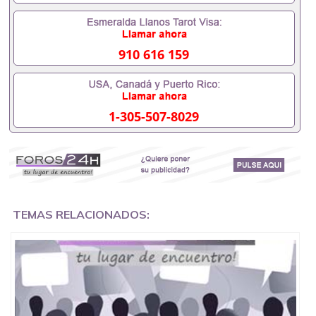
位，毕业时间都可以根据客户要求安排。 国内找工作
假的毕业证可以用吗551190476假的毕业证成绩单可
以办学历认证吗551190476要定居国外需要办理什么
材料551190476入职事业单位/国企假的毕业证会查吗
910 616 159
551190476入职国企/事业单位需要些什么材料
551190476办理假毕业证在国内能用吗, 挂科拿不到毕
业证怎么办, 毕业证丢了怎么办, 没有正常毕业怎么办
理毕业证,没毕业可以办学历认证吗,您是否因为中途
1-305-507-8029
辍学、挂科而没有正常毕业551190476您是否因为递
交材料不齐而被拒之门外551190476您是否因没正常
毕业而导致回国得不到教育部认证在校挂科了不想读
了,成绩不理想毕不了业怎么办551190476找工作没有
文凭怎么办,怎么办理本科/研究生文凭551190476如
何办理本科/硕士毕业证551190476网上买文凭可靠吗
551190476哪里可以买国外文凭551190476国外本科
毕业证怎么办理551190476国外大学文凭可以打工作
TEMAS RELACIONADOS:
吗551190476怎么办理 外假毕业证551190476哪里可
以制作美国毕业证551190476哪里可以办理澳洲毕业
证551190476留学生在哪里可以买假毕业证
551190476哪里可以办理加拿大毕业证551190476申
请学校办理假的毕业证成绩单可以吗551190476哪里
可以办理水印成绩单551190476哪里可以修改成绩单
GPA分数551190476假毕业证能查出来吗551190476