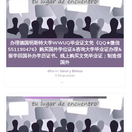
文凭学位qq微信551190476澳洲读CQU中央昆士兰大
学学历 绩单购买学位证书/澳洲读本科硕士做文凭/购
买澳洲大学毕业证成绩单假文凭学历
offieUniversityofSouthernQueensland 澳洲读书未毕
业找人做文凭学位qq微信551190476澳洲读CQU中央
昆士兰大学学历成绩单购买学位证书/澳洲读本科硕
士做文凭/购买澳洲大学毕业证成绩单假文凭学历办
理德国卡尔斯鲁厄大学毕业证文凭《QQ★微信
办理德国明斯特大学WWUQ毕业证文凭《QQ★微信
551190476》购买国外学位证&咨询大学毕业证办理&
551190476》购买国外学位证&咨询大学毕业证办理&
留学回国补办学历证书。线上购买文凭毕业证；制造
留学回国补办学历证书。线上购买文凭毕业证；制造假
假国外大学文凭、肆业证、毕业公证、毕业证明书、
国外
结业证、录取通知书、Offer、在读证明、雅思托福成
绩单Uni Karlsruhe
dfns
en
Salud y Belleza
0 Respuestas
...