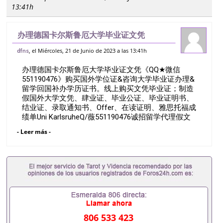
13:41h
办理德国卡尔斯鲁厄大学毕业证文凭
《QQ★微信551190476》购买国外学位证
, el Miércoles, 21 de Junio de 2023 a las 13:41h
dfns
&咨询大学毕业证办理&留学回国补办学历
办理德国卡尔斯鲁厄大学毕业证文凭《QQ★微信
证书。线上购买文凭毕业证；制造假国外大
551190476》购买国外学位证&咨询大学毕业证办理&
学
留学回国补办学历证书。线上购买文凭毕业证；制造
假国外大学文凭、肆业证、毕业公证、毕业证明书、
结业证、录取通知书、Offer、在读证明、雅思托福成
绩单Uni KarlsruheQ/薇551190476诚招留学代理假文
凭办理毕业证成绩单办理教育部认证办理大使馆认证
- Leer más -
办理留学归国证明办理留信网认证办理留服认证办理
学历认证办理学生卡办理录取通知书办理学位证书办
理美国文凭办理澳洲文凭办理英国文凭办理加拿大文
凭办理德国文凭 一、快速办理材料： 1、毕业证+成
绩单+留学回国人员证明+教育部认证,录取通知书，
雅思。（全套留学回国必备证明材料，给父母及亲朋
好友一份完美交代）； 2、雅思、托福，OFFER，在
读证明，学生卡等留学相关材料（申请学校、转学，
甚至是申请工签都可以用到）。 注：上述材料，随时
806 533 423
都可以安排办理，毕业证成绩单，学校，专业，学