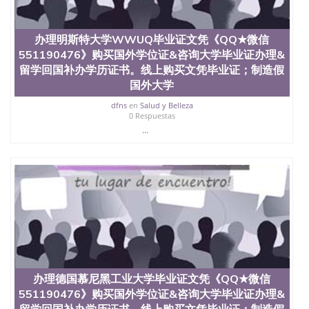
假文凭网上能查到吗551190476 如何拿到国外毕业证
QQ微信551190476办假大学毕业证QQ微信551190476
国外毕业证去哪认证QQ微信551190476找毕业证封皮
办理明斯特大学WWUQ毕业证文凭《QQ★微信
QQ微信551190476国外毕业证外壳定制QQ微信
551190476》购买国外学位证&咨询大学毕业证办理&
551190476快速代办国外毕业证QQ微信551190476快
速拿到国外文凭QQ微信551190476国外留学文凭认证
留学回国补办学历证书。线上购买文凭毕业证；制造假
QQ微信551190476国外文凭回国认证QQ微信
国外大学
551190476泰国文凭办理QQ微信551190476法国留学
dfns
en
Salud y Belleza
回国证明QQ微信551190476 国外烫金照片QQ微信
0 Respuestas
551190476外国文凭在中国有用吗QQ微信551190476
...
德国留学回国证明QQ微信551190476爱尔兰留学回国
证明QQ微信551190476国外硕士文凭办理QQ微信
551190476 网上买文凭可靠吗QQ微信551190476买国
外文凭质量QQ微信551190476国外本科毕业证怎么办
理QQ微信551190476国外大学文凭真制作QQ微信
551190476办国外文凭可找工作QQ微信551190476国
外大学有毕业证QQ微信551190476办理国外毕业证价
格QQ微信551190476国外编号查询QQ微信551190476
办理国外文凭要交定金吗QQ微信551190476办国外可
查文凭QQ微信551190476网上购买真文凭可信吗QQ
微信551190476学士学位证书查询机构QQ微信
办理德国慕尼黑工业大学毕业证文凭《QQ★微信
551190476 国外资格证书办理QQ微信551190476如何
办理学历认证QQ微信551190476海外文凭认证办理
551190476》购买国外学位证&咨询大学毕业证办理&
QQ微信551190476 圣何塞州立大学（San Jose State
留学回国补办学历证书。线上购买文凭毕业证；制造假