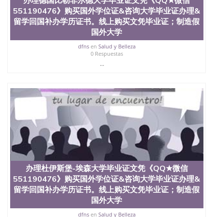
文凭、假文凭假毕业证假学历书制作、假制作、办
551190476》购买国外学位证&咨询大学毕业证办理&
理、仿制学位证书、毕业证文凭、文凭毕业证、毕业
留学回国补办学历证书。线上购买文凭毕业证；制造假
证认证、留服认证、使馆认证、使馆证明、使馆留学
国外大学
回国人员证明、留学生认证、学历认证、文凭认证学
位认证、留学生学历认证、留学生学位认证、英国文
dfns
en
Salud y Belleza
凭学历、美国文凭学历、澳洲文凭学历、加拿大文凭
0 Respuestas
学历、新西兰学历认证等q:551190476 微信：
...
551190476 圣何塞州立大学毕业证（San Jose State
University）圣何塞州立大学毕业证（San Jose State
University）圣何塞州立大学毕业证（San Jose State
University）圣何塞州立大学成绩单（San Jose State
University）圣何塞州立大学成绩单（ San Jose State
University）圣何塞州立大学成绩单（San Jose State
University）成绩单圣何塞州立大学文凭（San Jose
State University）圣何塞州立大学（San Jose State
University）圣何塞州立大学（San Jose State
University）圣何塞州立大学（ San Jose State
University）圣何塞州立大学（San Jose State
办理杜伊斯堡-埃森大学毕业证文凭《QQ★微信
University）圣何塞州立大学文凭（San Jose State
551190476》购买国外学位证&咨询大学毕业证办理&
University）圣何塞州立大学文凭（San Jose State
留学回国补办学历证书。线上购买文凭毕业证；制造假
University）文凭圣何塞州立大学文凭（San Jose
国外大学
State University）圣何塞州立大学学历（ San Jose
State University）圣何塞州立大学学历（San Jose
dfns
en
Salud y Belleza