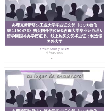
信息，给出操作方案； 2、补充毕业证成绩单等相关
材料； 3、留服注册申请账号，付定金； 4、预约递
交时间，公司人员陪同客户本人一起去留服递交材
料； 5、等待结果，完成结果书留服直接邮寄给客户
6、客户确认收到结果，付余款。 我们对海外大学及
办理克劳斯塔尔工业大学毕业证文凭《QQ★微信
学院的毕业证成绩单所使用的材料，尺寸大小，防伪
551190476》购买国外学位证&咨询大学毕业证办理&
结构（包括：水印，阴影底纹，钢印LOGO烫金烫
银，LOGO烫金烫银复合重叠。 文字图案浮雕，激光
留学回国补办学历证书。线上购买文凭毕业证；制造假
镭射，紫外荧光，温感，复印防伪）都有原版本文凭
国外大学
对照。质量得到了广大海外客户群体的认可，同时和
dfns
en
Salud y Belleza
海外学校留学中介， 同时能做到与时俱进，及时掌握
0 Respuestas
各大院校的（毕业证，成绩单，资格证，学生卡，结
...
业证，录取通知书，在读证明等相关材料）的版本更
新信息， 能够在时间掌握的海外学历文凭的样版，尺
寸大小，纸张材质，防伪技术等等，并在时间收集到
原版实物，以求达到客户的需求。 我们的优势： 我
们在保证合理定价的同时，坚持较高性价比，通过品
质和效率不断优化，为您倾情诠释什么是高性价比。
咨询顾问：Sam q/微信:551190476 Q/微
信:551190476办理毕业证成绩单、教育部认证,录取通
知书，雅思，留学回国证明.
公司专业制作、办理、仿制、成绩单文凭、改成绩、
教育部学历学位认证、毕业证、成绩单、文凭、学历
办理德国比勒非尔德大学毕业证文凭《QQ★微信