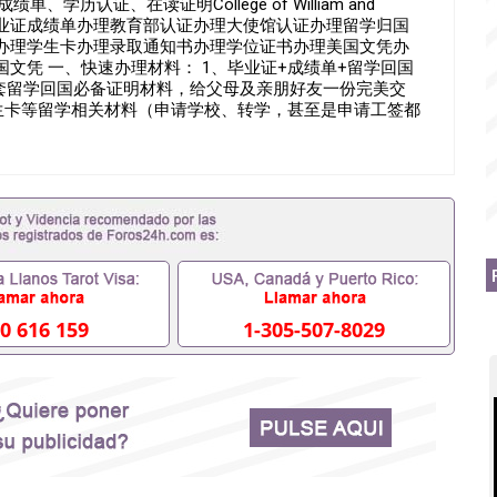
单、学历认证、在读证明College of William and
凭办理毕业证成绩单办理教育部认证办理大使馆认证办理留学归国
办理学生卡办理录取通知书办理学位证书办理美国文凭办
文凭 一、快速办理材料： 1、毕业证+成绩单+留学回国
全套留学回国必备证明材料，给父母及亲朋好友一份完美交
，学生卡等留学相关材料（申请学校、转学，甚至是申请工签都
办理，毕业证成绩单，学校，专业，学位，毕业时间都可以
吗551190476假的毕业证成绩单可以办学历认证吗
0476入职事业单位/国企假的毕业证会查吗551190476入职
假毕业证在国内能用吗, 挂科拿不到毕业证怎么办, 毕业证丢
业可以办学历认证吗,您是否因为中途辍学、挂科而没有正常
之门外551190476您是否因没正常毕业而导致回国得不到教
么办551190476找工作没有文凭怎么办,怎么办理本科/
51190476网上买文凭可靠吗551190476哪里可以买国外
0476国外大学文凭可以打工作吗551190476怎么办理 外假毕
0476哪里可以办理澳洲毕业证551190476留学生在哪里可以
0 616 159
1-305-507-8029
证551190476申请学校办理假的毕业证成绩单可以吗
76哪里可以修改成绩单GPA分数551190476假毕业证能查出来
 如何拿到国外毕业证QQ微信551190476办假大学毕业证QQ微
90476找毕业证封皮QQ微信551190476国外毕业证外壳定制
1190476快速拿到国外文凭QQ微信551190476国外留学文
551190476泰国文凭办理QQ微信551190476法国留学回
51190476外国文凭在中国有用吗QQ微信551190476德国留
Q微信551190476国外硕士文凭办理QQ微信551190476