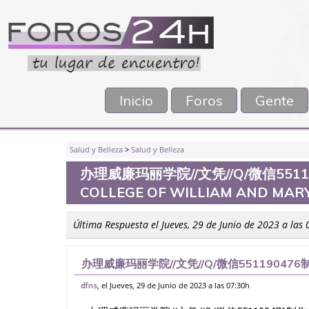
Inicio
Foros
Gente
Salud y Belleza
>
Salud y Belleza
办理威廉玛丽学院//文凭//Q/微信55
COLLEGE OF WILLIAM AND MAR
Última Respuesta el Jueves, 29 de Junio de 2023 a las
办理威廉玛丽学院//文凭//Q/微信55119047
William and Mary
, el Jueves, 29 de Junio de 2023 a las 07:30h
dfns