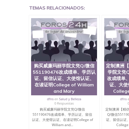
网上买文凭可靠吗QQ微信551190476买国外文凭
TEMAS RELACIONADOS:
551190476国外大学文凭真制作QQ微信55119
证QQ微信551190476办理国外毕业证价格QQ微信5
要交定金吗QQ微信551190476办国外可查文凭QQ微
学士学位证书查询机构QQ微信551190476 国外
551190476海外文凭认证办理QQ微信551190476 圣何
西州立大学”）成立于1857年，简称SJSU，
位于圣何塞市San Jose中心，占地154公
高的就业率，全美名列前茅的毕业薪资，浓厚的
志评选为全美50强公立综合性大学，每年有来自
所在世界上享有学术地位、声誉、实习机会和影
代表。其计算机系与会计系更是在当今美国大学
购买威廉玛丽学院文凭Q/微信
定制澳洲【
世界硅谷中心得到工作机会。许多硅谷公司甚至
551190476改成绩单、学历认
学院文凭Q/
无论是加州大学系统(UC)，还是加州州立大学系统
证、留信认证、大使馆认证、
改成绩单
位置。 圣何塞州立大学座落于硅谷(Silicon Va
在读证明College of William
证、大使
有学生三万人，超过134种学士学科和65个硕
and Mary
Colleg
系如计算机科学，电子工程学，工商管理学，艺
和研究所的商学课程也吸引了众多不同国家的专业
dfns
en
Salud y Belleza
dfns
理信息； 2、客户付定金下单； 3、公司确认到
0 Respuestas
电子图确认好转成品部做成品； 6、成品做好拍
购买威廉玛丽学院文凭Q/微信
定制澳洲【精仿
外DHL）。 三、真实网上可查的证明材料 1、
551190476改成绩单、学历认证、留信
Q/微信5511
国人员证明（使馆认证），使馆网站真实存档可
认证、大使馆认证、在读证明College of
证、留信认证
用。 四、办理流程农业科学院、艺术与建筑学
William and...
College 