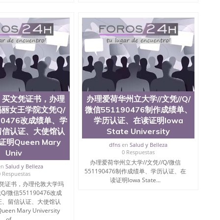
学院、人文学院、护理学院、科学学院等。学校的教育学
且继续攀升中。纽约大学为学生们提供本科、硕士及博士
财务、教育、建筑工程、经济、医学、护理、文学、音乐、
业、环境污染控制、历史、电气工程、生物工程、建筑设
、土木工程、数学、化学、英语、社会科学、心理学、戏
、人工智能、商科、金融专业 1、客户提供相关材料，确
证成绩单等相关材料； 3、留服注册申请账号，付定金；
留服递交材料； 5、等待结果，完成结果书留服直接邮寄
对海外大学及学院的毕业证成绩单所使用的材料，尺寸大
O烫金烫银，LOGO烫金烫银复合重叠。 文字图案浮雕，
版本文凭对照。质量得到了广大海外客户群体的认可，同
，买文凭证书，办理
办理爱荷华州立大学//文凭//Q/
，及时掌握各大院校的（毕业证，成绩单，资格证，学生
丽女王学院文凭Q/
微信551190476制作成绩单、
）的版本更新信息， 能够在时间掌握的海外学历文凭的样
90476改成绩单、学
学历认证、在读证明Iowa
时间收集到原版实物，以求达到客户的需求。 我们的优
留信认证、大使馆认
State University
价比，通过品质和效率不断优化，为您倾情诠释什么是高性
/微信:551190476办理毕业证成绩单、教育部认证,录取通知
明Queen Mary
dfns
en
Salud y Belleza
Univ
0 Respuestas
办理爱荷华州立大学//文凭//Q/微信
绩、教育部学历学位认证、毕业证、成绩单、文凭、学历
en
Salud y Belleza
551190476制作成绩单、学历认证、在
0 Respuestas
办理、仿制学位证书、毕业证文凭、文凭毕业证、毕业证
读证明Iowa State...
凭证书，办理伦敦大学玛
学回国人员证明、留学生认证、学历认证、文凭认证学位
/微信551190476改成
文凭学历、美国文凭学历、澳洲文凭学历、加拿大文凭学
证、留信认证、大使馆认
0476 圣何塞州立大学毕业证（San Jose State
n Mary University
ate University）圣何塞州立大学毕业证（San Jose State
of...