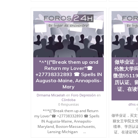
程学院、健康与人类发展学院、信息工程与科学
院排名在全美前十名，工学院排名在前十五名，
学位。学校的专业课程包括：会计学、MBA、
生物学、统计学、美术、电子工程、天文学、农
计、工商管理、材料科学、机械工程、航天工程
剧、市场营销、机械工程、计算机科学、物理学
定客户办理信息，给出操作方案； 2、补充毕业
4、预约递交时间，公司人员陪同客户本人一起去
给客户 6、客户确认收到结果，付余款。 我们
小，防伪结构（包括：水印，阴影底纹，钢印LOG
激光镭射，紫外荧光，温感，复印防伪）都有原
*^*(("Break them up and
做毕业证
时和海外学校留学中介， 同时能做到与时俱进
Return my Lover"☎
伦敦大学玛
卡，结业证，录取通知书，在读证明等相关材料
+27738332893 ☎ Spells IN
微信5511
版，尺寸大小，纸张材质，防伪技术等等，并在
Augusta-Maine, Annapolis-
历认证、
势： 我们在保证合理定价的同时，坚持较高性
Mary
价比。 咨询顾问：Sam q/微信:551190476 Q
证、在读证
书，雅思，留学回国证明.
Drmama Micaelah
en
Foro Depresión
en
Córdoba
公司专业制作、办理、仿制、成绩单文凭、改成
0 Respuestas
dfns
文凭、假文凭假毕业证假学历书制作、假制作、
*^*(("Break them up and Return
做毕业证，买文
my Lover"☎ +27738332893 ☎ Spells
认证、留服认证、使馆认证、使馆证明、使馆留
丽女王学院文凭Q
IN Augusta-Maine, Annapolis-
认证、留学生学历认证、留学生学位认证、英国
Maryland, Boston-Massachusetts,
绩单、学历认
历、新西兰学历认证等q:551190476 微信：55119
Lansing-Michigan ...
证、在读证明Quee
University）圣何塞州立大学毕业证（San Jose St