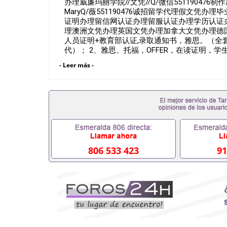
办理威廉玛丽学院//文凭//Q/微信551190476制作成绩
MaryQ/薇551190476诚招留学代理假文
证明办理留信网认证办理留服认证办理学历认证
理澳洲文凭办理英国文凭办理加拿大文凭办理德国
人员证明+教育部认证,录取通知书，雅思。（
代）； 2、雅思、托福，OFFER，在读证明
可以用到）。 注：上述材料，随时都可以安排
- Leer más -
根据客户要求安排。 国内找工作假的毕业证可以用
551190476要定居国外需要办理什么材料55119
国企/事业单位需要些什么材料551190476办理
了怎么办, 没有正常毕业怎么办理毕业证,没毕
毕业551190476您是否因为递交材料不齐而被拒
育部认证在校挂科了不想读了,成绩不理想毕不了业怎
研究生文凭551190476如何办理本科/硕士毕业证5
文凭551190476国外本科毕业证怎么办理55119
业证551190476哪里可以制作美国毕业证55119
806 533 423
91
买假毕业证551190476哪里可以办理加拿大毕业
551190476哪里可以办理水印成绩单5511904
吗551190476假文凭网上能查到吗551190476
信551190476国外毕业证去哪认证QQ微信5511
QQ微信551190476快速代办国外毕业证QQ微信55
凭认证QQ微信551190476国外文凭回国认证QQ微信
国证明QQ微信551190476 国外烫金照片QQ微信5
学回国证明QQ微信551190476爱尔兰留学回国证明Q