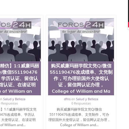
质量QQ微信551190476国外本科毕业证怎么办理QQ微信
0476办国外文凭可找工作QQ微信551190476国外大学有毕业
51190476国外编号查询QQ微信551190476办理国外文凭
信551190476网上购买真文凭可信吗QQ微信551190476
资格证书办理QQ微信551190476如何办理学历认证QQ微信
塞州立大学（San Jose State University, 又译为“圣荷
是加州历史悠久的大学之一，也是美西地区的公立大学之一。
顷。它是一所位于加利福尼亚州的著名综合性公立大学，它以极
多元化学术氛围，杰出的本科教育质量，被《福克斯》杂
世界各地的成百上千的海外学生前往求学。 至今，这是一
响力的高等教育机构，并获誉为美国本科教育质量的核心
教学排名中表现优异。其毕业生大多可以在其所处地域的
精仿】1:1威廉玛丽
购买威廉玛丽学院文凭Q/微信
在学生大三和大四的学期提供许多相应科系的实习机会。
微信551190476
551190476改成绩单、文凭制
(CSU), 圣何塞州立大学都占据着加州所有大学中的地理
、学历认证、留信认
作，可办理驻国外大使馆认
lley), 于附近的旧金山-圣何塞地区为全美的重要科技中心。约
馆认证、在读证明
证，留信网认证办理，
士学科，并有来自世界60余国的学生来此就读。其有名的科
e of William an
College of William and Ma
术设计，和航空学等，深受性肯定及好评；而各种大学部
人士前来研究与学习。 二、办理流程： 1、收集客户办
en
Salud y Belleza
dfns
en
Salud y Belleza
账转制作点做电子图； 4、电子图做好发给客户确认； 5、
0 Respuestas
0 Respuestas
照或者视频确认再付余款； 7、快递给客户（国内顺丰，国
】1:1威廉玛丽学院文凭
购买威廉玛丽学院文凭Q/微信
教育部学历学位认证，留服真实存档可查，存档。 2、留学回
90476改成绩单、学历认
551190476改成绩单、文凭制作，可办
查。 3、留信网真实可查认证办理，存档可查，终身受
、大使馆认证、在读证明
理驻国外大使馆认证，留信网认证办理，
院、商学院、交流学院、地球及物质科学院、教育学院、工
of William and...
College of William and...