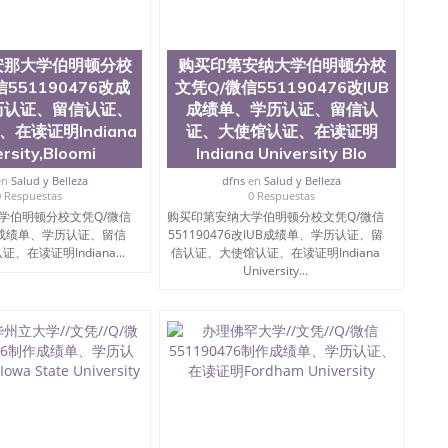
51190476办国外文凭可找工作QQ微信551190476国外大
Q微信551190476国外编号查询QQ微信551190476办理
查文凭QQ微信551190476网上购买真文凭可信吗QQ微信
0476 国外资格证书办理QQ微信551190476如何办理学历认
安那大学伯明顿分校
购买印第安纳大学伯明顿分校
76 圣何塞州立大学（San Jose State University, 又
551190476改成
文凭Q/微信551190476改IUB
SJSU，是加州历史悠久的大学之一，也是美西地区的公立大
历认证、留信认证、
成绩单、学历认证、留信认
154公顷。它是一所位于加利福尼亚州的著名综合性公立大
在读证明Indiana
证、大使馆认证、在读证明
资，浓厚的多元化学术氛围，杰出的本科教育质量，被
ersity,Bloomi
Indiana University Blo
学，每年有来自世界各地的成百上千的海外学生前往求学。
实习机会和影响力的高等教育机构，并获誉为美国本科教
en
Salud y Belleza
dfns
en
Salud y Belleza
当今美国大学教学排名中表现优异。其毕业生大多可以在
0 Respuestas
0 Respuestas
硅谷公司甚至在学生大三和大四的学期提供许多相应科系
学伯明顿分校文凭Q/微信
购买印第安纳大学伯明顿分校文凭Q/微信
州立大学系统(CSU), 圣何塞州立大学都占据着加州所有
6改成绩单、学历认证、留信
551190476改IUB成绩单、学历认证、留
con Valley), 于附近的旧金山-圣何塞地区为全美的重要
在读证明Indiana...
信认证、大使馆认证、在读证明Indiana
科和65个硕士学科，并有来自世界60余国的学生来此就
University...
工商管理学，艺术设计，和航空学等，深受性肯定及好
众多不同国家的专业人士前来研究与学习。 二、办理流
单； 3、公司确认到账转制作点做电子图； 4、电子图做好
； 6、成品做好拍照或者视频确认再付余款； 7、快递给
可查的证明材料 1、教育部学历学位认证，留服真实存档可
，使馆网站真实存档可查。 3、留信网真实可查认证办理，
院、艺术与建筑学院、商学院、交流学院、地球及物质科学
、信息工程与科学学院、人文学院、护理学院、科学学院
排名在前十五名，且继续攀升中。纽约大学为学生们提供