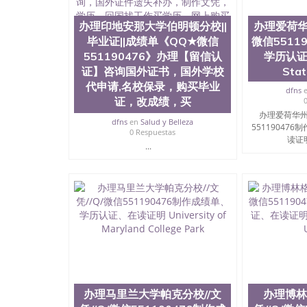
本科、硕士及博士学位。学校的专业课程包括：
理、文学、音乐、生物学、统计学、美术、电子
办理印地安那大学伯明顿分校||
办理爱荷华州
生物工程、建筑设计、工商管理、材料科学、机
毕业证||成绩单《QQ★微信
微信5511
科学、心理学、戏剧、市场营销、机械工程、计
551190476》办理【留信认
学历认证
提供相关材料，确定客户办理信息，给出操作方案
证】咨询国外证书，国外学校
Stat
账号，付定金； 4、预约递交时间，公司人员陪
代申请,名校保录，购买毕业
书留服直接邮寄给客户 6、客户确认收到结果，
dfns
材料，尺寸大小，防伪结构（包括：水印，阴影底纹
证，改成绩，买
字图案浮雕，激光镭射，紫外荧光，温感，复印
办理爱荷华州立
dfns
en
Salud y Belleza
体的认可，同时和海外学校留学中介， 同时能
55119047
0 Respuestas
格证，学生卡，结业证，录取通知书，在读证明
读证明I
...
历文凭的样版，尺寸大小，纸张材质，防伪技术
我们的优势： 我们在保证合理定价的同时，坚
么是高性价比。 咨询顾问：Sam q/微信:551190
取通知书，雅思，留学回国证明.
公司专业制作、办理、仿制、成绩单文凭、改成
文凭、假文凭假毕业证假学历书制作、假制作、
认证、留服认证、使馆认证、使馆证明、使馆留
认证、留学生学历认证、留学生学位认证、英国
历、新西兰学历认证等q:551190476 微信：55119
University）圣何塞州立大学毕业证（San Jose St
University）圣何塞州立大学成绩单（San Jose Sta
办理马里兰大学帕克分校//文
办理博林
University）圣何塞州立大学成绩单（San Jose S