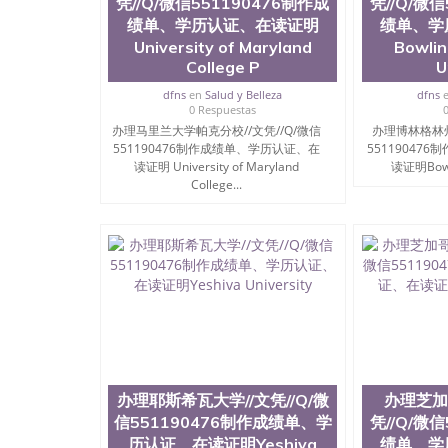
凭//Q/微信551190476制作成
凭//Q/微
State University）圣何塞州立大学（San Jose St
绩单、学历认证、在读证明
绩单、学
University）圣何塞州立大学（ San Jose State Un
University of Maryland
Bowlin
圣何塞州立大学文凭（San Jose State Universit
College P
U
圣何塞州立大学文凭（San Jose State Universit
塞州立大学学历（San Jose State University）
dfns
en
Salud y Belleza
dfns
大学学历（San Jose State University）圣何塞
0 Respuestas
（San Jose State University）圣何塞州立大学（S
办理马里兰大学帕克分校//文凭//Q/微信
办理博林格林州
551190476制作成绩单、学历认证、在
State University）圣何塞州立大学学位证（San J
55119047
读证明 University of Maryland
读证明Bowli
State University）圣何塞州立大学学位证（San Jos
College...
University）圣何塞州立大学（San Jose State Un
何塞州立大学（San Jose State University）圣
立大学学位证（San Jose State University）圣
立大学结业证（San Jose State University）圣
立大学学位证（San Jose State University）圣
立大学学历证书（San Jose State University）
塞州立大学学历证书（San Jose State Unive
读CQU中央昆士兰大学学历 绩单购买学位证书
学历offieUniversityofSouthernQueens
央昆士兰大学学历成绩单购买学位证书/澳洲读
理印地安那大学伯明顿分校//文凭//Q/微信55119
University,Blooming
办理耶斯希瓦大学//文凭//Q/微
办理芝加
信551190476制作成绩单、学
凭//Q/微
历认证、在读证明Yeshiva
绩单、学