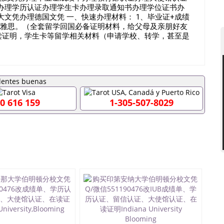
办理学历认证办理学生卡办理录取通知书办理学位证书办
文凭办理德国文凭 一、快速办理材料： 1、毕业证+成绩
，雅思。（全套留学回国必备证明材料，给父母及亲朋好友
，在读证明，学生卡等留学相关材料（申请学校、转学，甚至是
都可以安排办理，毕业证成绩单，学校，专业，学位，毕业
业证可以用吗551190476假的毕业证成绩单可以办学历
551190476入职事业单位/国企假的毕业证会查吗
51190476办理假毕业证在国内能用吗, 挂科拿不到毕业证怎
理毕业证,没毕业可以办学历认证吗,您是否因为中途辍学、挂
料不齐而被拒之门外551190476您是否因没正常毕业而导致
0 616 159
1-305-507-8029
想毕不了业怎么办551190476找工作没有文凭怎么办,
/硕士毕业证551190476网上买文凭可靠吗551190476哪
理551190476国外大学文凭可以打工作吗551190476怎
业证551190476哪里可以办理澳洲毕业证551190476留学
理加拿大毕业证551190476申请学校办理假的毕业证成绩单
90476哪里可以修改成绩单GPA分数551190476假毕业证能
0476 如何拿到国外毕业证QQ微信551190476办假大学毕业
51190476找毕业证封皮QQ微信551190476国外毕业证外
信551190476快速拿到国外文凭QQ微信551190476国外
Q微信551190476泰国文凭办理QQ微信551190476法国
微信551190476外国文凭在中国有用吗QQ微信551190476
回国证明QQ微信551190476国外硕士文凭办理QQ微信
476买国外文凭质量QQ微信551190476国外本科毕业证怎么办