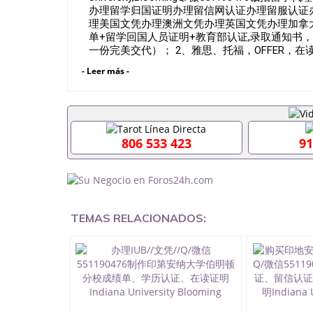
办理留学归国证明办理留信网认证办理留服认证
理美国文凭办理澳洲文凭办理英国文凭办理加拿大
单+留学回国人员证明+教育部认证,录取通知书
一份完美交代）； 2、雅思、托福，OFFER
申请工签都可以用到）。 注：上述材料，随时
- Leer más -
时间都可以根据客户要求安排。 国内找工作假的毕
认证吗551190476要定居国外需要办理什么材料
551190476入职国企/事业单位需要些什么材料5
么办, 毕业证丢了怎么办, 没有正常毕业怎么办
科而没有正常毕业551190476您是否因为递交材
806 533 423
91
回国得不到教育部认证在校挂科了不想读了,成绩不理
怎么办理本科/研究生文凭551190476如何办理本科
里可以买国外文凭551190476国外本科毕业证怎么办
么办理 外假毕业证551190476哪里可以制作美国毕
生在哪里可以买假毕业证551190476哪里可以办
可以吗551190476哪里可以办理水印成绩单5511
TEMAS RELACIONADOS:
查出来吗551190476假文凭网上能查到吗55119
证QQ微信551190476国外毕业证去哪认证QQ微信5
壳定制QQ微信551190476快速代办国外毕业证QQ微
留学文凭认证QQ微信551190476国外文凭回国认证Q
留学回国证明QQ微信551190476 国外烫金照片QQ
德国留学回国证明QQ微信551190476爱尔兰留学
551190476 网上买文凭可靠吗QQ微信551190