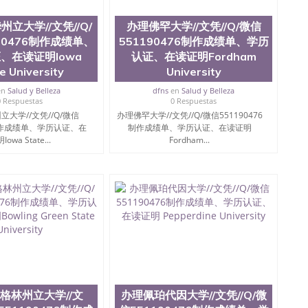
会计学、MBA、财务、教育、建筑工程、经济、医学、护
工程、天文学、农业、环境污染控制、历史、电气工程、
立大学//文凭//Q/
办理佛罕大学//文凭//Q/微信
械工程、航天工程、土木工程、数学、化学、英语、社会
90476制作成绩单、
551190476制作成绩单、学历
算机科学、物理学、人工智能、商科、金融专业 1、客户
、在读证明Iowa
认证、在读证明Fordham
； 2、补充毕业证成绩单等相关材料； 3、留服注册申请
e University
University
同客户本人一起去留服递交材料； 5、等待结果，完成结果
付余款。 我们对海外大学及学院的毕业证成绩单所使用的
en
Salud y Belleza
dfns
en
Salud y Belleza
，钢印LOGO烫金烫银，LOGO烫金烫银复合重叠。 文
0 Respuestas
0 Respuestas
防伪）都有原版本文凭对照。质量得到了广大海外客户群
大学//文凭//Q/微信
办理佛罕大学//文凭//Q/微信551190476
做到与时俱进，及时掌握各大院校的（毕业证，成绩单，资
6制作成绩单、学历认证、在
制作成绩单、学历认证、在读证明
等相关材料）的版本更新信息， 能够在时间掌握的海外学
owa State...
Fordham...
等等，并在时间收集到原版实物，以求达到客户的需求。
持较高性价比，通过品质和效率不断优化，为您倾情诠释什
476 Q/微信:551190476办理毕业证成绩单、教育部认证,录
绩、教育部学历学位认证、毕业证、成绩单、文凭、学历
办理、仿制学位证书、毕业证文凭、文凭毕业证、毕业证
学回国人员证明、留学生认证、学历认证、文凭认证学位
文凭学历、美国文凭学历、澳洲文凭学历、加拿大文凭学
0476 圣何塞州立大学毕业证（San Jose State
ate University）圣何塞州立大学毕业证（San Jose State
te University）圣何塞州立大学成绩单（ San Jose State
格林州立大学//文
办理佩珀代因大学//文凭//Q/微
tate University）成绩单圣何塞州立大学文凭（San Jose