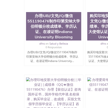
理QQ微信551190476国外大学文凭真制作QQ微信5
学有毕业证QQ微信551190476办理国外毕业证价格Q
国外文凭要交定金吗QQ微信551190476办国外可
551190476学士学位证书查询机构QQ微信55119
办理IUB//文凭//Q/微信
购买印地
证QQ微信551190476海外文凭认证办理QQ微信5511904
551190476制作印第安纳大学
文凭Q/微信
译为“圣荷西州立大学”）成立于1857年，简称
伯明顿分校成绩单、学历认
绩单、学
学之一。位于圣何塞市San Jose中心，占地
证、在读证明Indiana
大使馆认证、
学，它以极高的就业率，全美名列前茅的毕业薪
University Blooming
Univ
《福克斯》杂志评选为全美50强公立综合性大
至今，这是一所在世界上享有学术地位、声誉、
dfns
en
Salud y Belleza
dfns
育质量的核心代表。其计算机系与会计系更是在
0 Respuestas
其所处地域的世界硅谷中心得到工作机会。许多
办理IUB//文凭//Q/微信551190476制作
购买印地安那大
的实习机会。无论是加州大学系统(UC)，还是加州
印第安纳大学伯明顿分校成绩单、学历认
55119047
大学中的地理位置。 圣何塞州立大学座落于硅谷(Sili
证、在读证明Indiana University...
认证、大使馆认证、
科技中心。约有学生三万人，超过134种学士学
读。其有名的科系如计算机科学，电子工程学，
评；而各种大学部和研究所的商学课程也吸引了
程： 1、收集客户办理信息； 2、客户付定金下
发给客户确认； 5、电子图确认好转成品部做成品
客户（国内顺丰，国外DHL）。 三、真实网上
查，存档。 2、留学回国人员证明（使馆认证）
存档可查，终身受用。 四、办理流程农业科学
院、教育学院、工程学院、健康与人类发展学院
等。学校的教育学院排名在全美前十名，工学院