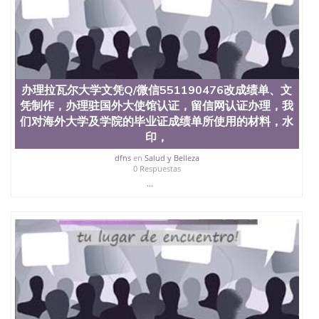
文凭学位qq微信551190476澳洲读CQU中央昆士兰大
学学历 绩单购买学位证书/澳洲读本科硕士做文凭/购
买澳洲大学毕业证成绩单假文凭学历
offieUniversityofSouthernQueensland 澳洲读书未毕
业找人做文凭学位qq微信551190476澳洲读CQU中央
昆士兰大学学历成绩单购买学位证书/澳洲读本科硕
士做文凭/购买澳洲大学毕业证成绩单假文凭学历办
办理拉瓦尔大学文凭Q/微信551190476改成绩单、文
理华威大学文凭Q/微信551190476改成绩单、文凭制
凭制作，办理驻国外大使馆认证，留信网认证办理，我
作，办理驻国外大使馆认证，留信网认证办理，我们
们对海外大学及学院的毕业证成绩单所使用的材料，水
对海外大学及学院的毕业证成绩单所使用的材料，水
印，
印，阴影底纹，钢印LOGO烫金烫银，LOGO烫金烫银
复合重叠，文字图案浮雕，激光镭射，紫外荧光，温
dfns
en
Salud y Belleza
0 Respuestas
感，复印防伪）都有原版本文凭对照University of
Warwick
...