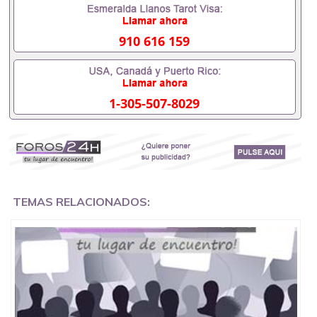
都可以根据客户要求安排。 国内找工作假的毕业证可
以用吗551190476假的毕业证成绩单可以办学历认证
吗551190476要定居国外需要办理什么材料
910 616 159
551190476入职事业单位/国企假的毕业证会查吗
551190476入职国企/事业单位需要些什么材料
551190476办理假毕业证在国内能用吗, 挂科拿不到毕
业证怎么办, 毕业证丢了怎么办, 没有正常毕业怎么办
1-305-507-8029
理毕业证,没毕业可以办学历认证吗,您是否因为中途
辍学、挂科而没有正常毕业551190476您是否因为递
交材料不齐而被拒之门外551190476您是否因没正常
毕业而导致回国得不到教育部认证在校挂科了不想读
了,成绩不理想毕不了业怎么办551190476找工作没有
文凭怎么办,怎么办理本科/研究生文凭551190476如
何办理本科/硕士毕业证551190476网上买文凭可靠吗
551190476哪里可以买国外文凭551190476国外本科
TEMAS RELACIONADOS:
毕业证怎么办理551190476国外大学文凭可以打工作
吗551190476怎么办理 外假毕业证551190476哪里可
以制作美国毕业证551190476哪里可以办理澳洲毕业
证551190476留学生在哪里可以买假毕业证
551190476哪里可以办理加拿大毕业证551190476申
请学校办理假的毕业证成绩单可以吗551190476哪里
可以办理水印成绩单551190476哪里可以修改成绩单
GPA分数551190476假毕业证能查出来吗551190476