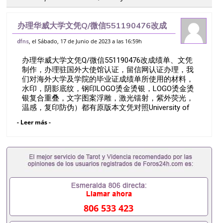
办理华威大学文凭Q/微信551190476改成
绩单、文凭制作，办理驻国外大使馆认证，
, el Sábado, 17 de Junio de 2023 a las 16:59h
dfns
留信网认证办理，我们对海外大学及学院的
办理华威大学文凭Q/微信551190476改成绩单、文凭
毕业证成绩单所使用的材料，水印，阴
制作，办理驻国外大使馆认证，留信网认证办理，我
们对海外大学及学院的毕业证成绩单所使用的材料，
水印，阴影底纹，钢印LOGO烫金烫银，LOGO烫金烫
银复合重叠，文字图案浮雕，激光镭射，紫外荧光，
温感，复印防伪）都有原版本文凭对照University of
WarwickQ/薇551190476诚招留学代理假文凭办理毕
- Leer más -
业证成绩单办理教育部认证办理大使馆认证办理留学
归国证明办理留信网认证办理留服认证办理学历认证
办理学生卡办理录取通知书办理学位证书办理美国文
凭办理澳洲文凭办理英国文凭办理加拿大文凭办理德
国文凭 一、快速办理材料： 1、毕业证+成绩单+留学
回国人员证明+教育部认证,录取通知书，雅思。（全
套留学回国必备证明材料，给父母及亲朋好友一份完
美交代）； 2、雅思、托福，OFFER，在读证明，学
生卡等留学相关材料（申请学校、转学，甚至是申请
806 533 423
工签都可以用到）。 注：上述材料，随时都可以安排
办理，毕业证成绩单，学校，专业，学位，毕业时间