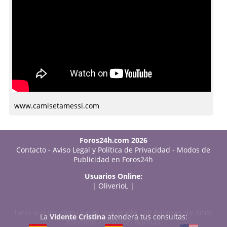
www.camisetamessi.com
Foros24h.com 2026
Contacto
-
Aviso Legal y Política de Privacidad
-
Modos de
Publicidad en Foros24h
Usuarios Online:
|
OliverioL
|
Tarot sí o no: cómo hacer una tirada
-
20 Amarres de Amor
La
Vidente Cristina
atenderá tus consultas:
Efectivos
-
Videntes Buenas