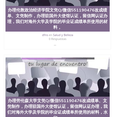
假文凭网上能查到吗551190476 如何拿到国外毕业证
QQ微信551190476办假大学毕业证QQ微信551190476
办理伦敦政治经济学院文凭Q/微信551190476改成绩
国外毕业证去哪认证QQ微信551190476找毕业证封皮
单、文凭制作，办理驻国外大使馆认证，留信网认证办
QQ微信551190476国外毕业证外壳定制QQ微信
551190476快速代办国外毕业证QQ微信551190476快
理，我们对海外大学及学院的毕业证成绩单所使用的材
速拿到国外文凭QQ微信551190476国外留学文凭认证
料，
QQ微信551190476国外文凭回国认证QQ微信
dfns
en
Salud y Belleza
551190476泰国文凭办理QQ微信551190476法国留学
0 Respuestas
回国证明QQ微信551190476 国外烫金照片QQ微信
...
551190476外国文凭在中国有用吗QQ微信551190476
德国留学回国证明QQ微信551190476爱尔兰留学回国
证明QQ微信551190476国外硕士文凭办理QQ微信
551190476 网上买文凭可靠吗QQ微信551190476买国
外文凭质量QQ微信551190476国外本科毕业证怎么办
理QQ微信551190476国外大学文凭真制作QQ微信
551190476办国外文凭可找工作QQ微信551190476国
外大学有毕业证QQ微信551190476办理国外毕业证价
格QQ微信551190476国外编号查询QQ微信551190476
办理国外文凭要交定金吗QQ微信551190476办国外可
查文凭QQ微信551190476网上购买真文凭可信吗QQ
办理劳伦森大学文凭Q/微信551190476改成绩单、文
微信551190476学士学位证书查询机构QQ微信
551190476 国外资格证书办理QQ微信551190476如何
凭制作，办理驻国外大使馆认证，留信网认证办理，我
办理学历认证QQ微信551190476海外文凭认证办理
们对海外大学及学院的毕业证成绩单所使用的材料，水
QQ微信551190476 圣何塞州立大学（San Jose State