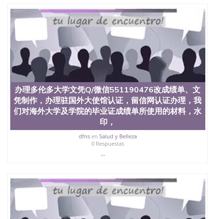
也吸引了众多不同国家的专业人士前来研究与学习。
二、办理流程： 1、收集客户办理信息； 2、客户付
定金下单； 3、公司确认到账转制作点做电子图；
4、电子图做好发给客户确认； 5、电子图确认好转成
品部做成品； 6、成品做好拍照或者视频确认再付余
款； 7、快递给客户（国内顺丰，国外DHL）。 三、
真实网上可查的证明材料 1、教育部学历学位认证，
留服真实存档可查，存档。 2、留学回国人员证明
（使馆认证），使馆网站真实存档可查。 3、留信网
真实可查认证办理，存档可查，终身受用。 四、办理
办理多伦多大学文凭Q/微信551190476改成绩单、文
流程农业科学院、艺术与建筑学院、商学院、交流学
凭制作，办理驻国外大使馆认证，留信网认证办理，我
院、地球及物质科学院、教育学院、工程学院、健康
们对海外大学及学院的毕业证成绩单所使用的材料，水
与人类发展学院、信息工程与科学学院、人文学院、
印，
护理学院、科学学院等。学校的教育学院排名在全美
前十名，工学院排名在前十五名，且继续攀升中。纽
dfns
en
Salud y Belleza
约大学为学生们提供本科、硕士及博士学位。学校的
0 Respuestas
专业课程包括：会计学、MBA、财务、教育、建筑工
...
程、经济、医学、护理、文学、音乐、生物学、统计
学、美术、电子工程、天文学、农业、环境污染控
制、历史、电气工程、生物工程、建筑设计、工商管
理、材料科学、机械工程、航天工程、土木工程、数
学、化学、英语、社会科学、心理学、戏剧、市场营
销、机械工程、计算机科学、物理学、人工智能、商
科、金融专业 1、客户提供相关材料，确定客户办理