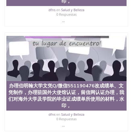
印，
University, 又译为“圣荷西州立大学”）成立于1857
年，简称SJSU，是加州历史悠久的大学之一，也是美
dfns
en
Salud y Belleza
0 Respuestas
西地区的公立大学之一。位于圣何塞市San Jose中
...
心，占地154公顷。它是一所位于加利福尼亚州的著
名综合性公立大学，它以极高的就业率，全美名列前
茅的毕业薪资，浓厚的多元化学术氛围，杰出的本科
教育质量，被《福克斯》杂志评选为全美50强公立综
合性大学，每年有来自世界各地的成百上千的海外学
生前往求学。 至今，这是一所在世界上享有学术地
位、声誉、实习机会和影响力的高等教育机构，并获
誉为美国本科教育质量的核心代表。其计算机系与会
计系更是在当今美国大学教学排名中表现优异。其毕
业生大多可以在其所处地域的世界硅谷中心得到工作
机会。许多硅谷公司甚至在学生大三和大四的学期提
供许多相应科系的实习机会。无论是加州大学系统
办理伯明翰大学文凭Q/微信551190476改成绩单、文
(UC)，还是加州州立大学系统(CSU), 圣何塞州立大学
凭制作，办理驻国外大使馆认证，留信网认证办理，我
都占据着加州所有大学中的地理位置。 圣何塞州立大
们对海外大学及学院的毕业证成绩单所使用的材料，水
学座落于硅谷(Silicon Valley), 于附近的旧金山-圣何塞
印，
地区为全美的重要科技中心。约有学生三万人，超过
134种学士学科和65个硕士学科，并有来自世界60余
dfns
en
Salud y Belleza
国的学生来此就读。其有名的科系如计算机科学，电
0 Respuestas
子工程学，工商管理学，艺术设计，和航空学等，深
...
受性肯定及好评；而各种大学部和研究所的商学课程