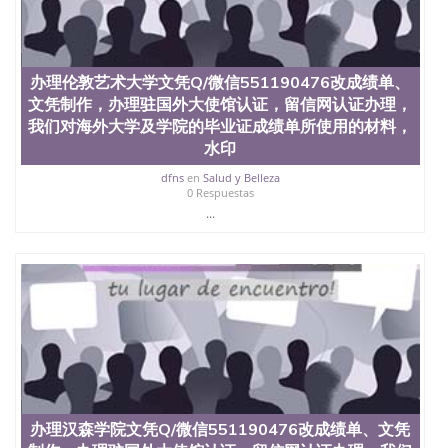
信息，给出操作方案； 2、补充毕业证成绩单等相关
材料； 3、留服注册申请账号，付定金； 4、预约递
交时间，公司人员陪同客户本人一起去留服递交材
料； 5、等待结果，完成结果书留服直接邮寄给客户
办理伦敦艺术大学文凭Q/微信551190476改成绩单、
6、客户确认收到结果，付余款。 我们对海外大学及
文凭制作，办理驻国外大使馆认证，留信网认证办理，
学院的毕业证成绩单所使用的材料，尺寸大小，防伪
结构（包括：水印，阴影底纹，钢印LOGO烫金烫
我们对海外大学及学院的毕业证成绩单所使用的材料，
银，LOGO烫金烫银复合重叠。 文字图案浮雕，激光
水印
镭射，紫外荧光，温感，复印防伪）都有原版本文凭
dfns
en
Salud y Belleza
对照。质量得到了广大海外客户群体的认可，同时和
0 Respuestas
海外学校留学中介， 同时能做到与时俱进，及时掌握
...
各大院校的（毕业证，成绩单，资格证，学生卡，结
业证，录取通知书，在读证明等相关材料）的版本更
新信息， 能够在时间掌握的海外学历文凭的样版，尺
寸大小，纸张材质，防伪技术等等，并在时间收集到
原版实物，以求达到客户的需求。 我们的优势： 我
们在保证合理定价的同时，坚持较高性价比，通过品
质和效率不断优化，为您倾情诠释什么是高性价比。
咨询顾问：Sam q/微信:551190476 Q/微
信:551190476办理毕业证成绩单、教育部认证,录取通
知书，雅思，留学回国证明.
公司专业制作、办理、仿制、成绩单文凭、改成绩、
办理汉森学院文凭Q/微信551190476改成绩单、文凭
教育部学历学位认证、毕业证、成绩单、文凭、学历