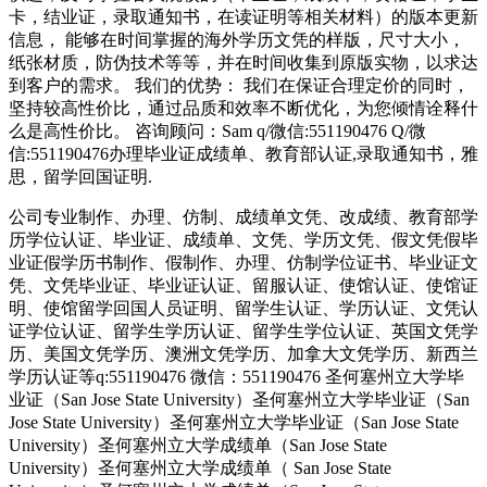
卡，结业证，录取通知书，在读证明等相关材料）的版本更新
信息， 能够在时间掌握的海外学历文凭的样版，尺寸大小，
纸张材质，防伪技术等等，并在时间收集到原版实物，以求达
到客户的需求。 我们的优势： 我们在保证合理定价的同时，
坚持较高性价比，通过品质和效率不断优化，为您倾情诠释什
么是高性价比。 咨询顾问：Sam q/微信:551190476 Q/微
信:551190476办理毕业证成绩单、教育部认证,录取通知书，雅
思，留学回国证明.
公司专业制作、办理、仿制、成绩单文凭、改成绩、教育部学
历学位认证、毕业证、成绩单、文凭、学历文凭、假文凭假毕
业证假学历书制作、假制作、办理、仿制学位证书、毕业证文
凭、文凭毕业证、毕业证认证、留服认证、使馆认证、使馆证
明、使馆留学回国人员证明、留学生认证、学历认证、文凭认
证学位认证、留学生学历认证、留学生学位认证、英国文凭学
历、美国文凭学历、澳洲文凭学历、加拿大文凭学历、新西兰
学历认证等q:551190476 微信：551190476 圣何塞州立大学毕
业证（San Jose State University）圣何塞州立大学毕业证（San
Jose State University）圣何塞州立大学毕业证（San Jose State
University）圣何塞州立大学成绩单（San Jose State
University）圣何塞州立大学成绩单（ San Jose State