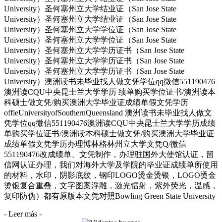
University）圣何塞州立大学结业证（San Jose State
University）圣何塞州立大学结业证（San Jose State
University）圣何塞州立大学学位证（San Jose State
University）圣何塞州立大学学位证（San Jose State
University）圣何塞州立大学学历证书（San Jose State
University）圣何塞州立大学学历证书（San Jose State
University）圣何塞州立大学学历证书（San Jose State
University）澳洲读书未毕业找人做文凭学位qq微信551190476
澳洲读CQU中央昆士兰大学学历 绩单购买学位证书/澳洲读本
科硕士做文凭/购买澳洲大学毕业证成绩单假文凭学历
offieUniversityofSouthernQueensland 澳洲读书未毕业找人做文
凭学位qq微信551190476澳洲读CQU中央昆士兰大学学历成绩
单购买学位证书/澳洲读本科硕士做文凭/购买澳洲大学毕业证
成绩单假文凭学历办理博林格林州立大学文凭Q/微信
551190476改成绩单、文凭制作，办理驻国外大使馆认证，留
信网认证办理，我们对海外大学及学院的毕业证成绩单所使用
的材料，水印，阴影底纹，钢印LOGO烫金烫银，LOGO烫金
烫银复合重叠，文字图案浮雕，激光镭射，紫外荧光，温感，
复印防伪）都有原版本文凭对照Bowling Green State University
- Leer más -