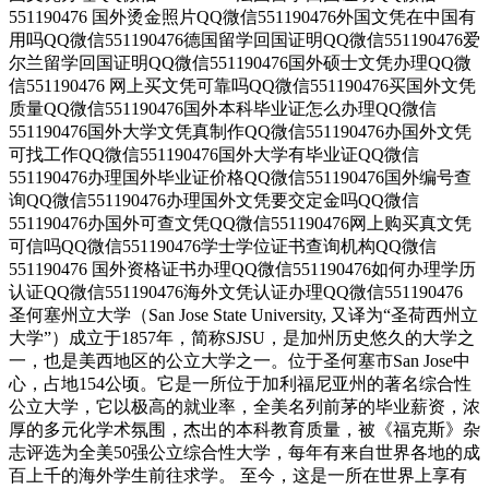
551190476 国外烫金照片QQ微信551190476外国文凭在中国有
用吗QQ微信551190476德国留学回国证明QQ微信551190476爱
尔兰留学回国证明QQ微信551190476国外硕士文凭办理QQ微
信551190476 网上买文凭可靠吗QQ微信551190476买国外文凭
质量QQ微信551190476国外本科毕业证怎么办理QQ微信
551190476国外大学文凭真制作QQ微信551190476办国外文凭
可找工作QQ微信551190476国外大学有毕业证QQ微信
551190476办理国外毕业证价格QQ微信551190476国外编号查
询QQ微信551190476办理国外文凭要交定金吗QQ微信
551190476办国外可查文凭QQ微信551190476网上购买真文凭
可信吗QQ微信551190476学士学位证书查询机构QQ微信
551190476 国外资格证书办理QQ微信551190476如何办理学历
认证QQ微信551190476海外文凭认证办理QQ微信551190476
圣何塞州立大学（San Jose State University, 又译为“圣荷西州立
大学”）成立于1857年，简称SJSU，是加州历史悠久的大学之
一，也是美西地区的公立大学之一。位于圣何塞市San Jose中
心，占地154公顷。它是一所位于加利福尼亚州的著名综合性
公立大学，它以极高的就业率，全美名列前茅的毕业薪资，浓
厚的多元化学术氛围，杰出的本科教育质量，被《福克斯》杂
志评选为全美50强公立综合性大学，每年有来自世界各地的成
百上千的海外学生前往求学。 至今，这是一所在世界上享有