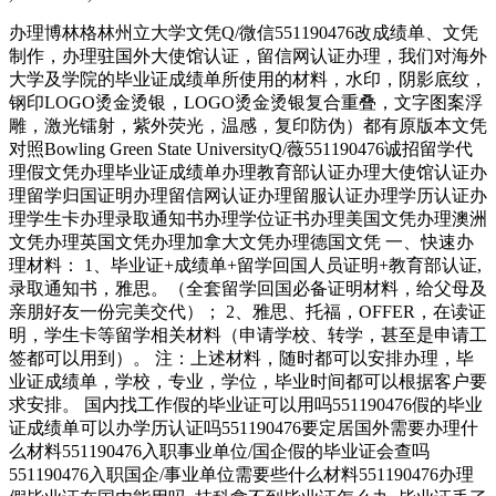
办理博林格林州立大学文凭Q/微信551190476改成绩单、文凭
制作，办理驻国外大使馆认证，留信网认证办理，我们对海外
大学及学院的毕业证成绩单所使用的材料，水印，阴影底纹，
钢印LOGO烫金烫银，LOGO烫金烫银复合重叠，文字图案浮
雕，激光镭射，紫外荧光，温感，复印防伪）都有原版本文凭
对照Bowling Green State UniversityQ/薇551190476诚招留学代
理假文凭办理毕业证成绩单办理教育部认证办理大使馆认证办
理留学归国证明办理留信网认证办理留服认证办理学历认证办
理学生卡办理录取通知书办理学位证书办理美国文凭办理澳洲
文凭办理英国文凭办理加拿大文凭办理德国文凭 一、快速办
理材料： 1、毕业证+成绩单+留学回国人员证明+教育部认证,
录取通知书，雅思。（全套留学回国必备证明材料，给父母及
亲朋好友一份完美交代）； 2、雅思、托福，OFFER，在读证
明，学生卡等留学相关材料（申请学校、转学，甚至是申请工
签都可以用到）。 注：上述材料，随时都可以安排办理，毕
业证成绩单，学校，专业，学位，毕业时间都可以根据客户要
求安排。 国内找工作假的毕业证可以用吗551190476假的毕业
证成绩单可以办学历认证吗551190476要定居国外需要办理什
么材料551190476入职事业单位/国企假的毕业证会查吗
551190476入职国企/事业单位需要些什么材料551190476办理