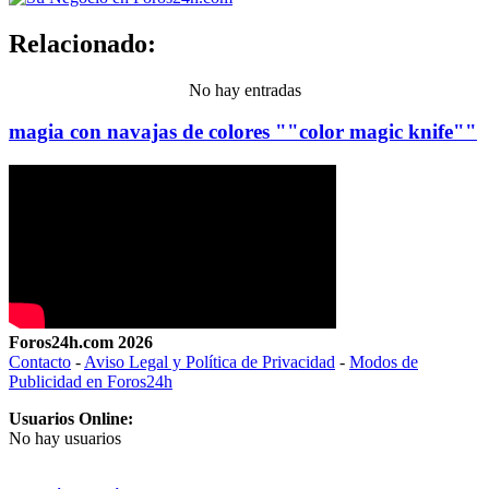
Relacionado:
No hay entradas
magia con navajas de colores ""color magic knife""
Foros24h.com 2026
Contacto
-
Aviso Legal y Política de Privacidad
-
Modos de
Publicidad en Foros24h
Usuarios Online:
No hay usuarios