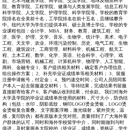
院、艺术与建筑学院、商学院、交流学院、地球及物质科学
院、教育学院、工程学院、健康与人类发展学院、信息工程与
科学学院、人文学院、护理学院、科学学院等。学校的教育学
院排名在全美前十名，工学院排名在前十五名，且继续攀升
中。纽约大学为学生们提供本科、硕士及博士学位。学校的专
业课程包括：会计学、MBA、财务、教育、建筑工程、经
济、医学、护理、文学、音乐、生物学、统计学、美术、电子
工程、天文学、农业、环境污染控制、历史、电气工程、生物
工程、建筑设计、工商管理、材料科学、机械工程、航天工
程、土木工程、数学、化学、英语、社会科学、心理学、戏
剧、市场营销、机械工程、计算机科学、物理学、人工智能、
商科、金融专业 1、客户提供相关材料，确定客户办理信息，
给出操作方案； 2、补充毕业证成绩单等相关材料； 3、留服
注册申请账号，付定金； 4、预约递交时间，公司人员陪同客
户本人一起去留服递交材料； 5、等待结果，完成结果书留服
直接邮寄给客户 6、客户确认收到结果，付余款。 我们对海外
大学及学院的毕业证成绩单所使用的材料，尺寸大小，防伪结
构（包括：水印，阴影底纹，钢印LOGO烫金烫银，LOGO烫
金烫银复合重叠。 文字图案浮雕，激光镭射，紫外荧光，温
感，复印防伪）都有原版本文凭对照。质量得到了广大海外客
户群体的认可，同时和海外学校留学中介， 同时能做到与时
俱进，及时掌握各大院校的（毕业证，成绩单，资格证，学生