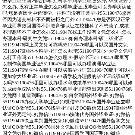
假毕业证在国内能用吗, 挂科拿不到毕业证怎么办, 毕业证丢了
怎么办, 没有正常毕业怎么办理毕业证,没毕业可以办学历认证
吗,您是否因为中途辍学、挂科而没有正常毕业551190476您是
否因为递交材料不齐而被拒之门外551190476您是否因没正常
毕业而导致回国得不到教育部认证在校挂科了不想读了,成绩
不理想毕不了业怎么办551190476找工作没有文凭怎么办,怎么
办理本科/研究生文凭551190476如何办理本科/硕士毕业证
551190476网上买文凭可靠吗551190476哪里可以买国外文凭
551190476国外本科毕业证怎么办理551190476国外大学文凭可
以打工作吗551190476怎么办理 外假毕业证551190476哪里可
以制作美国毕业证551190476哪里可以办理澳洲毕业证
551190476留学生在哪里可以买假毕业证551190476哪里可以办
理加拿大毕业证551190476申请学校办理假的毕业证成绩单可
以吗551190476哪里可以办理水印成绩单551190476哪里可以修
改成绩单GPA分数551190476假毕业证能查出来吗551190476假
文凭网上能查到吗551190476 如何拿到国外毕业证QQ微信
551190476办假大学毕业证QQ微信551190476国外毕业证去哪
认证QQ微信551190476找毕业证封皮QQ微信551190476国外毕
业证外壳定制QQ微信551190476快速代办国外毕业证QQ微信
551190476快速拿到国外文凭QQ微信551190476国外留学文凭
认证QQ微信551190476国外文凭回国认证QQ微信551190476泰
国文凭办理QQ微信551190476法国留学回国证明QQ微信