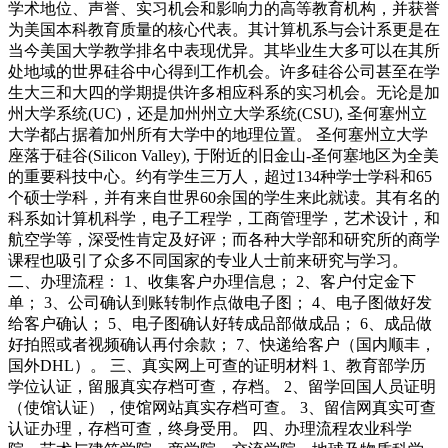
学术地位、声誉、实习机会和影响力的高等教育机构，并获誉
为美国本科教育质量的核心代表。其计算机系与会计系更是在
当今美国大学教学排名中表现优异。其毕业生大多可以在其所
处地域的世界硅谷中心得到工作机会。许多硅谷公司甚至在学
生大三和大四的学期提供许多相应科系的实习机会。无论是加
州大学系统(UC)，还是加州州立大学系统(CSU), 圣何塞州立
大学都占据着加州所有大学中的地理位置。 圣何塞州立大学
座落于硅谷(Silicon Valley), 于附近的旧金山-圣何塞地区为全美
的重要科技中心。约有学生三万人，超过134种学士学科和65
个硕士学科，并有来自世界60余国的学生来此就读。其有名的
科系如计算机科学，电子工程学，工商管理学，艺术设计，和
航空学等，深受性肯定及好评；而各种大学部和研究所的商学
课程也吸引了众多不同国家的专业人士前来研究与学习。
二、办理流程： 1、收集客户办理信息； 2、客户付定金下
单； 3、公司确认到账转制作点做电子图； 4、电子图做好发
给客户确认； 5、电子图确认好转成品部做成品； 6、成品做
好拍照或者视频确认再付余款； 7、快递给客户（国内顺丰，
国外DHL）。 三、真实网上可查的证明材料 1、教育部学历
学位认证，留服真实存档可查，存档。 2、留学回国人员证明
（使馆认证），使馆网站真实存档可查。 3、留信网真实可查
认证办理，存档可查，终身受用。 四、办理流程农业科学