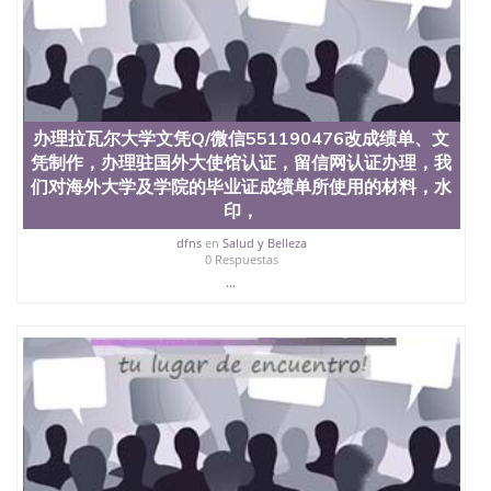
文凭学位qq微信551190476澳洲读CQU中央昆士兰大
学学历 绩单购买学位证书/澳洲读本科硕士做文凭/购
买澳洲大学毕业证成绩单假文凭学历
offieUniversityofSouthernQueensland 澳洲读书未毕
业找人做文凭学位qq微信551190476澳洲读CQU中央
昆士兰大学学历成绩单购买学位证书/澳洲读本科硕
士做文凭/购买澳洲大学毕业证成绩单假文凭学历办
办理拉瓦尔大学文凭Q/微信551190476改成绩单、文
理兰开斯特大学文凭Q/微信551190476改成绩单、文
凭制作，办理驻国外大使馆认证，留信网认证办理，我
凭制作，办理驻国外大使馆认证，留信网认证办理，
们对海外大学及学院的毕业证成绩单所使用的材料，水
我们对海外大学及学院的毕业证成绩单所使用的材
印，
料，水印，阴影底纹，钢印LOGO烫金烫银，LOGO烫
金烫银复合重叠，文字图案浮雕，激光镭射，紫外荧
dfns
en
Salud y Belleza
0 Respuestas
光，温感，复印防伪）都有原版本文凭对照
Lancaster University
...