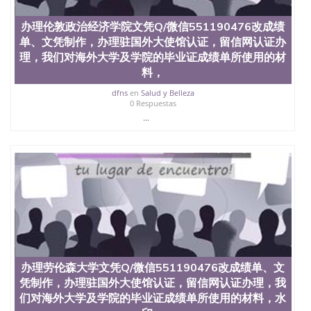
假文凭网上能查到吗551190476 如何拿到国外毕业证
QQ微信551190476办假大学毕业证QQ微信551190476
办理伦敦政治经济学院文凭Q/微信551190476改成绩
国外毕业证去哪认证QQ微信551190476找毕业证封皮
单、文凭制作，办理驻国外大使馆认证，留信网认证办
QQ微信551190476国外毕业证外壳定制QQ微信
551190476快速代办国外毕业证QQ微信551190476快
理，我们对海外大学及学院的毕业证成绩单所使用的材
速拿到国外文凭QQ微信551190476国外留学文凭认证
料，
QQ微信551190476国外文凭回国认证QQ微信
dfns
en
Salud y Belleza
551190476泰国文凭办理QQ微信551190476法国留学
0 Respuestas
回国证明QQ微信551190476 国外烫金照片QQ微信
...
551190476外国文凭在中国有用吗QQ微信551190476
德国留学回国证明QQ微信551190476爱尔兰留学回国
证明QQ微信551190476国外硕士文凭办理QQ微信
551190476 网上买文凭可靠吗QQ微信551190476买国
外文凭质量QQ微信551190476国外本科毕业证怎么办
理QQ微信551190476国外大学文凭真制作QQ微信
551190476办国外文凭可找工作QQ微信551190476国
外大学有毕业证QQ微信551190476办理国外毕业证价
格QQ微信551190476国外编号查询QQ微信551190476
办理国外文凭要交定金吗QQ微信551190476办国外可
查文凭QQ微信551190476网上购买真文凭可信吗QQ
办理劳伦森大学文凭Q/微信551190476改成绩单、文
微信551190476学士学位证书查询机构QQ微信
551190476 国外资格证书办理QQ微信551190476如何
凭制作，办理驻国外大使馆认证，留信网认证办理，我
办理学历认证QQ微信551190476海外文凭认证办理
们对海外大学及学院的毕业证成绩单所使用的材料，水
QQ微信551190476 圣何塞州立大学（San Jose State