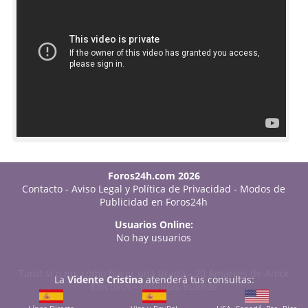
Foros24h.com 2026
Contacto
-
Aviso Legal y Política de Privacidad
-
Modos de
Publicidad en Foros24h
Usuarios Online:
No hay usuarios
Tarot sí o no: cómo hacer una tirada
-
20 Amarres de Amor
La
Vidente Cristina
atenderá tus consultas:
Efectivos
-
Videntes Buenas