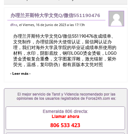
办理兰开斯特大学文凭Q/微信551190476
改成绩单、文凭制作，办理驻国外大使馆认
, el Viernes, 16 de Junio de 2023 a las 17:13h
dfns
证，留信网认证办理，我们对海外大学及学
办理兰开斯特大学文凭Q/微信551190476改成绩单、
院的毕业证成绩单所使用的材料，水印
文凭制作，办理驻国外大使馆认证，留信网认证办
理，我们对海外大学及学院的毕业证成绩单所使用的
材料，水印，阴影底纹，钢印LOGO烫金烫银，LOGO
烫金烫银复合重叠，文字图案浮雕，激光镭射，紫外
荧光，温感，复印防伪）都有原版本文凭对照
Lancaster UniversityQ/薇551190476诚招留学代理假
- Leer más -
文凭办理毕业证成绩单办理教育部认证办理大使馆认
证办理留学归国证明办理留信网认证办理留服认证办
理学历认证办理学生卡办理录取通知书办理学位证书
办理美国文凭办理澳洲文凭办理英国文凭办理加拿大
文凭办理德国文凭 一、快速办理材料： 1、毕业证
+成绩单+留学回国人员证明+教育部认证,录取通知
书，雅思。（全套留学回国必备证明材料，给父母及
亲朋好友一份完美交代）； 2、雅思、托福，
OFFER，在读证明，学生卡等留学相关材料（申请学
806 533 423
校、转学，甚至是申请工签都可以用到）。 注：上述
材料，随时都可以安排办理，毕业证成绩单，学校，