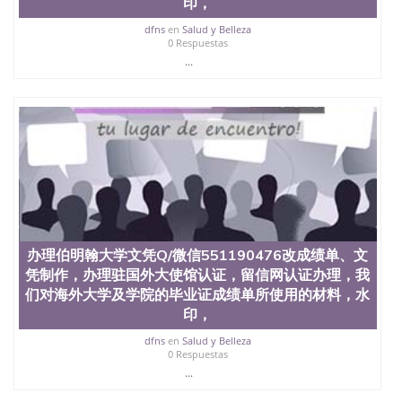
印，
University, 又译为“圣荷西州立大学”）成立于1857
年，简称SJSU，是加州历史悠久的大学之一，也是美
dfns
en
Salud y Belleza
0 Respuestas
西地区的公立大学之一。位于圣何塞市San Jose中
...
心，占地154公顷。它是一所位于加利福尼亚州的著
名综合性公立大学，它以极高的就业率，全美名列前
茅的毕业薪资，浓厚的多元化学术氛围，杰出的本科
教育质量，被《福克斯》杂志评选为全美50强公立综
合性大学，每年有来自世界各地的成百上千的海外学
生前往求学。 至今，这是一所在世界上享有学术地
位、声誉、实习机会和影响力的高等教育机构，并获
誉为美国本科教育质量的核心代表。其计算机系与会
计系更是在当今美国大学教学排名中表现优异。其毕
业生大多可以在其所处地域的世界硅谷中心得到工作
机会。许多硅谷公司甚至在学生大三和大四的学期提
供许多相应科系的实习机会。无论是加州大学系统
办理伯明翰大学文凭Q/微信551190476改成绩单、文
(UC)，还是加州州立大学系统(CSU), 圣何塞州立大学
凭制作，办理驻国外大使馆认证，留信网认证办理，我
都占据着加州所有大学中的地理位置。 圣何塞州立大
们对海外大学及学院的毕业证成绩单所使用的材料，水
学座落于硅谷(Silicon Valley), 于附近的旧金山-圣何塞
印，
地区为全美的重要科技中心。约有学生三万人，超过
134种学士学科和65个硕士学科，并有来自世界60余
dfns
en
Salud y Belleza
国的学生来此就读。其有名的科系如计算机科学，电
0 Respuestas
子工程学，工商管理学，艺术设计，和航空学等，深
...
受性肯定及好评；而各种大学部和研究所的商学课程