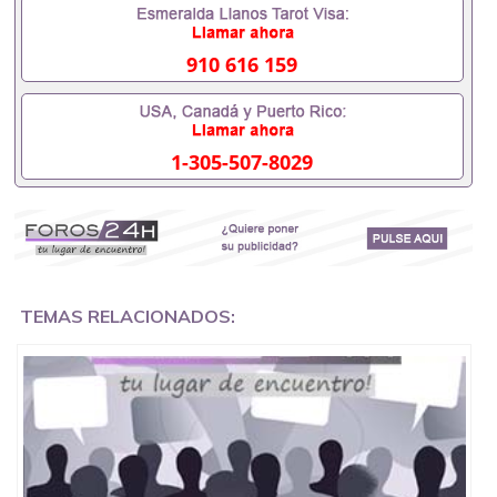
专业，学位，毕业时间都可以根据客户要求安排。 国
内找工作假的毕业证可以用吗551190476假的毕业证
成绩单可以办学历认证吗551190476要定居国外需要
910 616 159
办理什么材料551190476入职事业单位/国企假的毕业
证会查吗551190476入职国企/事业单位需要些什么材
料551190476办理假毕业证在国内能用吗, 挂科拿不到
毕业证怎么办, 毕业证丢了怎么办, 没有正常毕业怎么
1-305-507-8029
办理毕业证,没毕业可以办学历认证吗,您是否因为中
途辍学、挂科而没有正常毕业551190476您是否因为
递交材料不齐而被拒之门外551190476您是否因没正
常毕业而导致回国得不到教育部认证在校挂科了不想
读了,成绩不理想毕不了业怎么办551190476找工作没
有文凭怎么办,怎么办理本科/研究生文凭551190476
如何办理本科/硕士毕业证551190476网上买文凭可靠
吗551190476哪里可以买国外文凭551190476国外本
TEMAS RELACIONADOS:
科毕业证怎么办理551190476国外大学文凭可以打工
作吗551190476怎么办理 外假毕业证551190476哪里
可以制作美国毕业证551190476哪里可以办理澳洲毕
业证551190476留学生在哪里可以买假毕业证
551190476哪里可以办理加拿大毕业证551190476申
请学校办理假的毕业证成绩单可以吗551190476哪里
可以办理水印成绩单551190476哪里可以修改成绩单
GPA分数551190476假毕业证能查出来吗551190476