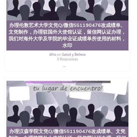
信息，给出操作方案； 2、补充毕业证成绩单等相关
材料； 3、留服注册申请账号，付定金； 4、预约递
交时间，公司人员陪同客户本人一起去留服递交材
料； 5、等待结果，完成结果书留服直接邮寄给客户
办理伦敦艺术大学文凭Q/微信551190476改成绩单、
6、客户确认收到结果，付余款。 我们对海外大学及
文凭制作，办理驻国外大使馆认证，留信网认证办理，
学院的毕业证成绩单所使用的材料，尺寸大小，防伪
结构（包括：水印，阴影底纹，钢印LOGO烫金烫
我们对海外大学及学院的毕业证成绩单所使用的材料，
银，LOGO烫金烫银复合重叠。 文字图案浮雕，激光
水印
镭射，紫外荧光，温感，复印防伪）都有原版本文凭
dfns
en
Salud y Belleza
对照。质量得到了广大海外客户群体的认可，同时和
0 Respuestas
海外学校留学中介， 同时能做到与时俱进，及时掌握
...
各大院校的（毕业证，成绩单，资格证，学生卡，结
业证，录取通知书，在读证明等相关材料）的版本更
新信息， 能够在时间掌握的海外学历文凭的样版，尺
寸大小，纸张材质，防伪技术等等，并在时间收集到
原版实物，以求达到客户的需求。 我们的优势： 我
们在保证合理定价的同时，坚持较高性价比，通过品
质和效率不断优化，为您倾情诠释什么是高性价比。
咨询顾问：Sam q/微信:551190476 Q/微
信:551190476办理毕业证成绩单、教育部认证,录取通
知书，雅思，留学回国证明.
公司专业制作、办理、仿制、成绩单文凭、改成绩、
办理汉森学院文凭Q/微信551190476改成绩单、文凭
教育部学历学位认证、毕业证、成绩单、文凭、学历