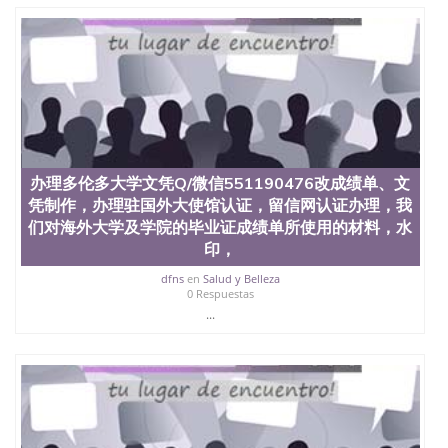
也吸引了众多不同国家的专业人士前来研究与学习。
二、办理流程： 1、收集客户办理信息； 2、客户付
定金下单； 3、公司确认到账转制作点做电子图；
4、电子图做好发给客户确认； 5、电子图确认好转成
品部做成品； 6、成品做好拍照或者视频确认再付余
款； 7、快递给客户（国内顺丰，国外DHL）。 三、
真实网上可查的证明材料 1、教育部学历学位认证，
留服真实存档可查，存档。 2、留学回国人员证明
（使馆认证），使馆网站真实存档可查。 3、留信网
真实可查认证办理，存档可查，终身受用。 四、办理
办理多伦多大学文凭Q/微信551190476改成绩单、文
流程农业科学院、艺术与建筑学院、商学院、交流学
凭制作，办理驻国外大使馆认证，留信网认证办理，我
院、地球及物质科学院、教育学院、工程学院、健康
们对海外大学及学院的毕业证成绩单所使用的材料，水
与人类发展学院、信息工程与科学学院、人文学院、
印，
护理学院、科学学院等。学校的教育学院排名在全美
前十名，工学院排名在前十五名，且继续攀升中。纽
dfns
en
Salud y Belleza
约大学为学生们提供本科、硕士及博士学位。学校的
0 Respuestas
专业课程包括：会计学、MBA、财务、教育、建筑工
...
程、经济、医学、护理、文学、音乐、生物学、统计
学、美术、电子工程、天文学、农业、环境污染控
制、历史、电气工程、生物工程、建筑设计、工商管
理、材料科学、机械工程、航天工程、土木工程、数
学、化学、英语、社会科学、心理学、戏剧、市场营
销、机械工程、计算机科学、物理学、人工智能、商
科、金融专业 1、客户提供相关材料，确定客户办理