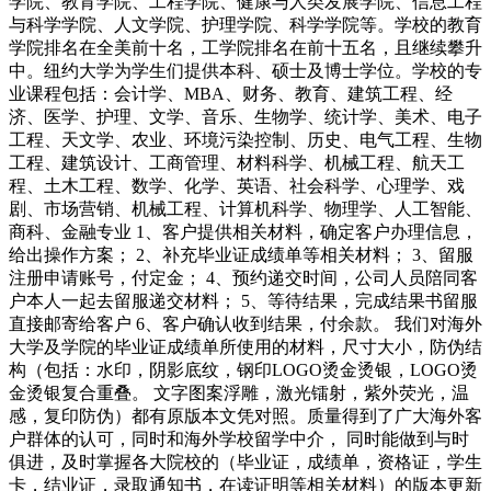
学院、教育学院、工程学院、健康与人类发展学院、信息工程
与科学学院、人文学院、护理学院、科学学院等。学校的教育
学院排名在全美前十名，工学院排名在前十五名，且继续攀升
中。纽约大学为学生们提供本科、硕士及博士学位。学校的专
业课程包括：会计学、MBA、财务、教育、建筑工程、经
济、医学、护理、文学、音乐、生物学、统计学、美术、电子
工程、天文学、农业、环境污染控制、历史、电气工程、生物
工程、建筑设计、工商管理、材料科学、机械工程、航天工
程、土木工程、数学、化学、英语、社会科学、心理学、戏
剧、市场营销、机械工程、计算机科学、物理学、人工智能、
商科、金融专业 1、客户提供相关材料，确定客户办理信息，
给出操作方案； 2、补充毕业证成绩单等相关材料； 3、留服
注册申请账号，付定金； 4、预约递交时间，公司人员陪同客
户本人一起去留服递交材料； 5、等待结果，完成结果书留服
直接邮寄给客户 6、客户确认收到结果，付余款。 我们对海外
大学及学院的毕业证成绩单所使用的材料，尺寸大小，防伪结
构（包括：水印，阴影底纹，钢印LOGO烫金烫银，LOGO烫
金烫银复合重叠。 文字图案浮雕，激光镭射，紫外荧光，温
感，复印防伪）都有原版本文凭对照。质量得到了广大海外客
户群体的认可，同时和海外学校留学中介， 同时能做到与时
俱进，及时掌握各大院校的（毕业证，成绩单，资格证，学生
卡，结业证，录取通知书，在读证明等相关材料）的版本更新