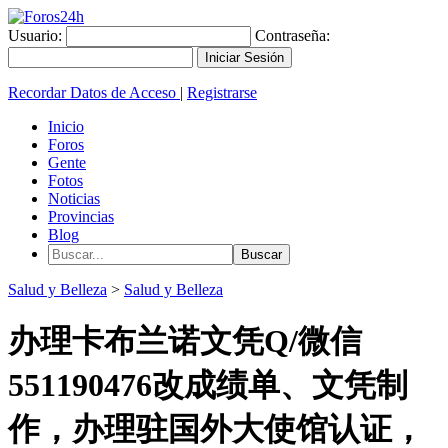
Usuario:
Contraseña:
Recordar Datos de Acceso
|
Registrarse
Inicio
Foros
Gente
Fotos
Noticias
Provincias
Blog
Salud y Belleza
>
Salud y Belleza
办理卡布兰诺文凭Q/微信
551190476改成绩单、文凭制
作，办理驻国外大使馆认证，