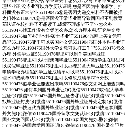
拿不到毕业证怎么办, 毕业证丢了怎么办, 没有正常毕业怎么办
理毕业证,没毕业可以办学历认证吗,您是否因为中途辍学、挂
科而没有正常毕业551190476您是否因为递交材料不齐而被拒
之门外551190476您是否因没正常毕业而导致回国得不到教育
部认证在校挂科了不想读了,成绩不理想毕不了业怎么办
551190476找工作没有文凭怎么办,怎么办理本科/研究生文凭
551190476如何办理本科/硕士毕业证551190476网上买文凭可
靠吗551190476哪里可以买国外文凭551190476国外本科毕业证
怎么办理551190476国外大学文凭可以打工作吗551190476怎么
办理 外假毕业证551190476哪里可以制作美国毕业证
551190476哪里可以办理澳洲毕业证551190476留学生在哪里可
以买假毕业证551190476哪里可以办理加拿大毕业证551190476
申请学校办理假的毕业证成绩单可以吗551190476哪里可以办
理水印成绩单551190476哪里可以修改成绩单GPA分数
551190476假毕业证能查出来吗551190476假文凭网上能查到吗
551190476 如何拿到国外毕业证QQ微信551190476办假大学毕
业证QQ微信551190476国外毕业证去哪认证QQ微信551190476
找毕业证封皮QQ微信551190476国外毕业证外壳定制QQ微信
551190476快速代办国外毕业证QQ微信551190476快速拿到国
外文凭QQ微信551190476国外留学文凭认证QQ微信551190476
国外文凭回国认证QQ微信551190476泰国文凭办理QQ微信
551190476法国留学回国证明QQ微信551190476 国外烫金照片