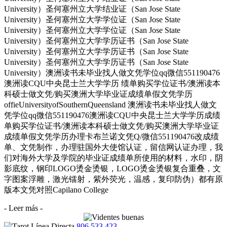
University）圣何塞州立大学结业证（San Jose State
University）圣何塞州立大学学位证（San Jose State
University）圣何塞州立大学学位证（San Jose State
University）圣何塞州立大学学历证书（San Jose State
University）圣何塞州立大学学历证书（San Jose State
University）圣何塞州立大学学历证书（San Jose State
University）澳洲读书未毕业找人做文凭学位qq微信551190476
澳洲读CQU中央昆士兰大学学历 绩单购买学位证书/澳洲读本
科硕士做文凭/购买澳洲大学毕业证成绩单假文凭学历
offieUniversityofSouthernQueensland 澳洲读书未毕业找人做文
凭学位qq微信551190476澳洲读CQU中央昆士兰大学学历成绩
单购买学位证书/澳洲读本科硕士做文凭/购买澳洲大学毕业证
成绩单假文凭学历办理卡布兰诺文凭Q/微信551190476改成绩
单、文凭制作，办理驻国外大使馆认证，留信网认证办理，我
们对海外大学及学院的毕业证成绩单所使用的材料，水印，阴
影底纹，钢印LOGO烫金烫银，LOGO烫金烫银复合重叠，文
字图案浮雕，激光镭射，紫外荧光，温感，复印防伪）都有原
版本文凭对照Capilano College
- Leer más -
806 533 423