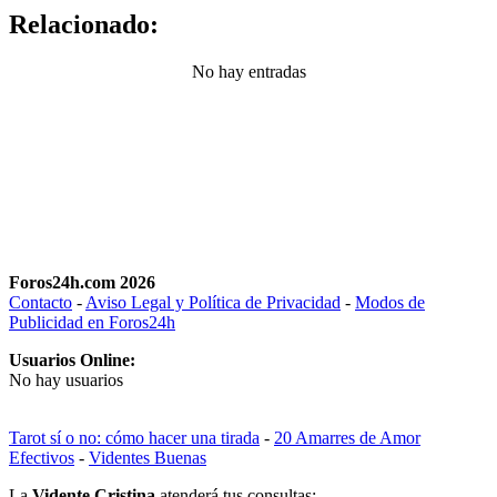
Relacionado:
No hay entradas
Foros24h.com 2026
Contacto
-
Aviso Legal y Política de Privacidad
-
Modos de
Publicidad en Foros24h
Usuarios Online:
No hay usuarios
Tarot sí o no: cómo hacer una tirada
-
20 Amarres de Amor
Efectivos
-
Videntes Buenas
La
Vidente Cristina
atenderá tus consultas: