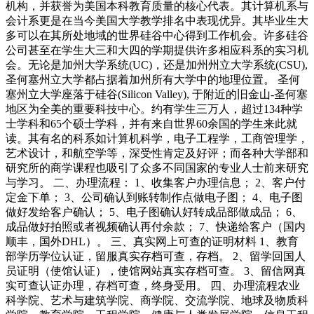
机构，并获誉为美国本科教育质量的核心代表。其计算机系与
会计系更是在当今美国大学教学排名中表现优异。其毕业生大
多可以在其所处地域的世界硅谷中心得到工作机会。许多硅谷
公司甚至在学生大三和大四的学期提供许多相应科系的实习机
会。无论是加州大学系统(UC)，还是加州州立大学系统(CSU),
圣何塞州立大学都占据着加州所有大学中的地理位置。 圣何
塞州立大学座落于硅谷(Silicon Valley), 于附近的旧金山-圣何塞
地区为全美的重要科技中心。约有学生三万人，超过134种学
士学科和65个硕士学科，并有来自世界60余国的学生来此就
读。其有名的科系如计算机科学，电子工程学，工商管理学，
艺术设计，和航空学等，深受性肯定及好评；而各种大学部和
研究所的商学课程也吸引了众多不同国家的专业人士前来研究
与学习。 二、办理流程： 1、收集客户办理信息； 2、客户付
定金下单； 3、公司确认到账转制作点做电子图； 4、电子图
做好发给客户确认； 5、电子图确认好转成品部做成品； 6、
成品做好拍照或者视频确认再付余款； 7、快递给客户（国内
顺丰，国外DHL）。 三、真实网上可查的证明材料 1、教育
部学历学位认证，留服真实存档可查，存档。 2、留学回国人
员证明（使馆认证），使馆网站真实存档可查。 3、留信网真
实可查认证办理，存档可查，终身受用。 四、办理流程农业
科学院、艺术与建筑学院、商学院、交流学院、地球及物质科