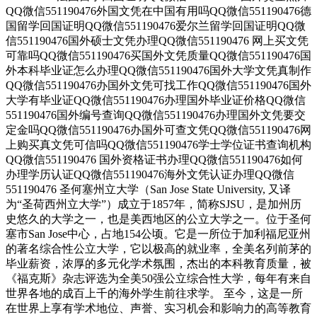
QQ微信551190476外国文凭在中国有用吗QQ微信551190476德
国留学回国证明QQ微信551190476爱尔兰留学回国证明QQ微
信551190476国外硕士文凭办理QQ微信551190476 网上买文凭
可靠吗QQ微信551190476买国外文凭质量QQ微信551190476国
外本科毕业证怎么办理QQ微信551190476国外大学文凭真制作
QQ微信551190476办国外文凭可找工作QQ微信551190476国外
大学有毕业证QQ微信551190476办理国外毕业证价格QQ微信
551190476国外编号查询QQ微信551190476办理国外文凭要交
定金吗QQ微信551190476办国外可查文凭QQ微信551190476网
上购买真文凭可信吗QQ微信551190476学士学位证书查询机构
QQ微信551190476 国外资格证书办理QQ微信551190476如何
办理学历认证QQ微信551190476海外文凭认证办理QQ微信
551190476 圣何塞州立大学（San Jose State University, 又译
为“圣荷西州立大学”）成立于1857年，简称SJSU，是加州历
史悠久的大学之一，也是美西地区的公立大学之一。位于圣何
塞市San Jose中心，占地154公顷。它是一所位于加利福尼亚州
的著名综合性公立大学，它以极高的就业率，全美名列前茅的
毕业薪资，浓厚的多元化学术氛围，杰出的本科教育质量，被
《福克斯》杂志评选为全美50强公立综合性大学，每年有来自
世界各地的成百上千的海外学生前往求学。 至今，这是一所
在世界上享有学术地位、声誉、实习机会和影响力的高等教育