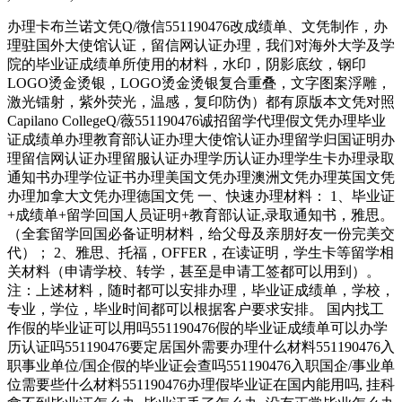
办理卡布兰诺文凭Q/微信551190476改成绩单、文凭制作，办
理驻国外大使馆认证，留信网认证办理，我们对海外大学及学
院的毕业证成绩单所使用的材料，水印，阴影底纹，钢印
LOGO烫金烫银，LOGO烫金烫银复合重叠，文字图案浮雕，
激光镭射，紫外荧光，温感，复印防伪）都有原版本文凭对照
Capilano CollegeQ/薇551190476诚招留学代理假文凭办理毕业
证成绩单办理教育部认证办理大使馆认证办理留学归国证明办
理留信网认证办理留服认证办理学历认证办理学生卡办理录取
通知书办理学位证书办理美国文凭办理澳洲文凭办理英国文凭
办理加拿大文凭办理德国文凭 一、快速办理材料： 1、毕业证
+成绩单+留学回国人员证明+教育部认证,录取通知书，雅思。
（全套留学回国必备证明材料，给父母及亲朋好友一份完美交
代）； 2、雅思、托福，OFFER，在读证明，学生卡等留学相
关材料（申请学校、转学，甚至是申请工签都可以用到）。
注：上述材料，随时都可以安排办理，毕业证成绩单，学校，
专业，学位，毕业时间都可以根据客户要求安排。 国内找工
作假的毕业证可以用吗551190476假的毕业证成绩单可以办学
历认证吗551190476要定居国外需要办理什么材料551190476入
职事业单位/国企假的毕业证会查吗551190476入职国企/事业单
位需要些什么材料551190476办理假毕业证在国内能用吗, 挂科