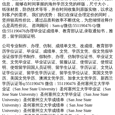
信息， 能够在时间掌握的海外学历文凭的样版，尺寸大小，
纸张材质，防伪技术等等，并在时间收集到原版实物，以求达
到客户的需求。 我们的优势： 我们在保证合理定价的同时，
坚持较高性价比，通过品质和效率不断优化，为您倾情诠释什
么是高性价比。 咨询顾问：Sam q/微信:551190476 Q/微
信:551190476办理毕业证成绩单、教育部认证,录取通知书，雅
思，留学回国证明.
公司专业制作、办理、仿制、成绩单文凭、改成绩、教育部学
历学位认证、毕业证、成绩单、文凭、学历文凭、假文凭假毕
业证假学历书制作、假制作、办理、仿制学位证书、毕业证文
凭、文凭毕业证、毕业证认证、留服认证、使馆认证、使馆证
明、使馆留学回国人员证明、留学生认证、学历认证、文凭认
证学位认证、留学生学历认证、留学生学位认证、英国文凭学
历、美国文凭学历、澳洲文凭学历、加拿大文凭学历、新西兰
学历认证等q:551190476 微信：551190476 圣何塞州立大学毕
业证（San Jose State University）圣何塞州立大学毕业证（San
Jose State University）圣何塞州立大学毕业证（San Jose State
University）圣何塞州立大学成绩单（San Jose State
University）圣何塞州立大学成绩单（ San Jose State
University）圣何塞州立大学成绩单（San Jose State