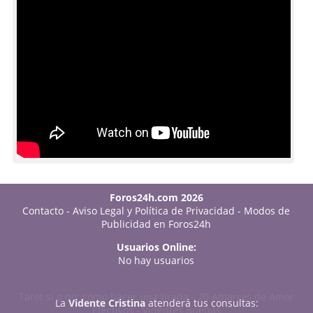
Foros24h.com 2026
Contacto
-
Aviso Legal y Política de Privacidad
-
Modos de
Publicidad en Foros24h
Usuarios Online:
No hay usuarios
Tarot sí o no: cómo hacer una tirada
-
20 Amarres de Amor
La
Vidente Cristina
atenderá tus consultas:
Efectivos
-
Videntes Buenas