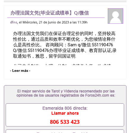
办理法国文凭[毕业证成绩单】Q/微信
551190476办理格勒诺布尔国立综合理工
, el Miércoles, 21 de Junio de 2023 a las 11:39h
dfns
学院毕业证成绩单&专业解决国外退学/未顺
办理法国文凭我们在保证合理定价的同时，坚持较高
利毕业/成绩不理想/留信认证办理/学
性价比，通过品质和效率不断优化，为您倾情诠释什
么是高性价比。 咨询顾问：Sam q/微信:551190476
Q/微信:551190476办理毕业证成绩单、教育部认证,录
取通知书，雅思，留学回国证明.
公司专业制作、办理、仿制、成绩单文凭、改成绩、
- Leer más -
教育部学历学位认证、毕业证、成绩单、文凭、学历
文凭、假文凭假毕业证假学历书制作、假制作、办
理、仿制学位证书、毕业证文凭、文凭毕业证、毕业
证认证、留服认证、使馆认证、使馆证明、使馆留学
回国人员证明、留学生认证、学历认证、文凭认证学
位认证、留学生学历认证、留学生学位认证、英国文
凭学历、美国文凭学历、澳洲文凭学历、加拿大文凭
学历、新西兰学历认证等q:551190476 微信：
551190476 圣何塞州立大学毕业证（San Jose State
806 533 423
University）圣何塞州立大学毕业证（San Jose State
University）圣何塞州立大学毕业证（San Jose State