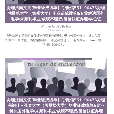
University）圣何塞州立大学（San Jose State
办理法国文凭[毕业证成绩单】Q/微信551190476办理
University）圣何塞州立大学（San Jose State
University）圣何塞州立大学学位证（San Jose State
勃艮第大学（第戎大学）毕业证成绩单&专业解决国外
University）圣何塞州立大学学位证（San Jose State
退学/未顺利毕业/成绩不理想/留信认证办理/学位证
University）圣何塞州立大学结业证（San Jose State
dfns
en
Salud y Belleza
University）圣何塞州立大学结业证（San Jose State
0 Respuestas
University）圣何塞州立大学结业证（San Jose State
办理法国文凭我们在保证合理定价的同时，坚持较高性价比，通过品质
University）圣何塞州立大学学位证（San Jose State
和效率不断优化，为您倾情诠释什么是高性价比。 咨询顾问：Sam q/微
University）圣何塞州立大学学位证（San Jose State
信:551190476...
University）圣何塞州立大学学历证书（San Jose
State University）圣何塞州立大学学历证书（San
Jose State University）圣何塞州立大学学历证书
（San Jose State University）澳洲读书未毕业找人做
文凭学位qq微信551190476澳洲读CQU中央昆士兰大
学学历 绩单购买学位证书/澳洲读本科硕士做文凭/购
买澳洲大学毕业证成绩单假文凭学历
offieUniversityofSouthernQueensland 澳洲读书未毕
业找人做文凭学位qq微信551190476澳洲读CQU中央
昆士兰大学学历成绩单购买学位证书/澳洲读本科硕
士做文凭/购买澳洲大学毕业证成绩单假文凭学历办
办理法国文凭[毕业证成绩单】Q/微信551190476办理
理法国文凭[毕业证成绩单】Q/微信551190476办理格
勒诺布尔国立综合理工学院毕业证成绩单&专业解决
弗朗什－孔泰大学（贝桑松大学）毕业证成绩单&专业
国外退学/未顺利毕业/成绩不理想/留信认证办理/学
解决国外退学/未顺利毕业/成绩不理想/留信认证办理
位证办理 Institut National Polytechni办理法国文凭[毕