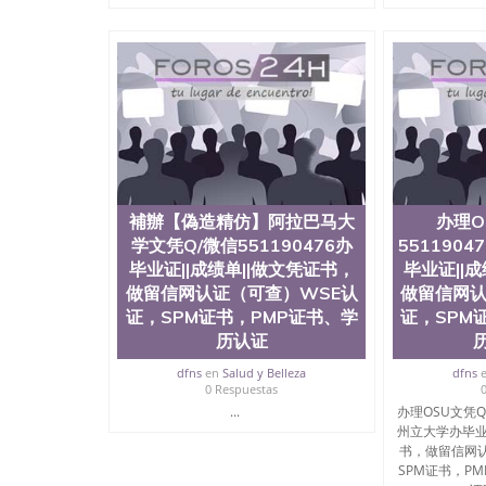
補辦【偽造精仿】阿拉巴马大
办理O
学文凭Q/微信551190476办
551190
毕业证||成绩单||做文凭证书，
毕业证||
做留信网认证（可查）WSE认
做留信网认
证，SPM证书，PMP证书、学
证，SPM
历认证
dfns
en
Salud y Belleza
dfns
0 Respuestas
...
办理OSU文凭Q/
州立大学办毕业
书，做留信网认
SPM证书，P