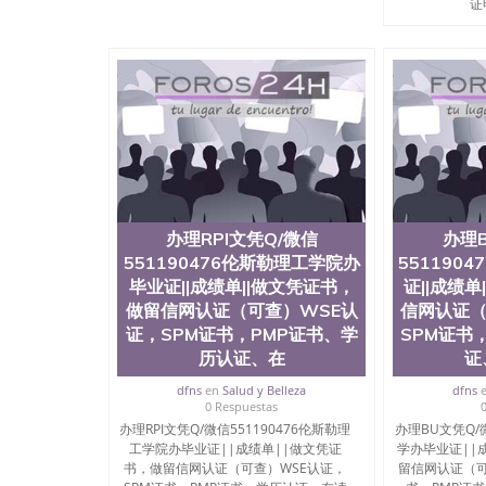
证明
办理RPI文凭Q/微信
办理
551190476伦斯勒理工学院办
551190
毕业证||成绩单||做文凭证书，
证||成绩
做留信网认证（可查）WSE认
信网认证（
证，SPM证书，PMP证书、学
SPM证书
历认证、在
证
dfns
en
Salud y Belleza
dfns
0 Respuestas
办理RPI文凭Q/微信551190476伦斯勒理
办理BU文凭Q/微
工学院办毕业证||成绩单||做文凭证
学办毕业证||
书，做留信网认证（可查）WSE认证，
留信网认证（可