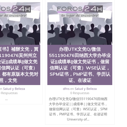
地球及物质科学院、教育学院、工程学院、健康与人类发
学院、科学学院等。学校的教育学院排名在全美前十名，
学为学生们提供本科、硕士及博士学位。学校的专业课程
、经济、医学、护理、文学、音乐、生物学、统计学、美
历史、电气工程、生物工程、建筑设计、工商管理、材料
化学、英语、社会科学、心理学、戏剧、市场营销、机械
金融专业 1、客户提供相关材料，确定客户办理信息，给
 3、留服注册申请账号，付定金； 4、预约递交时间，公
等待结果，完成结果书留服直接邮寄给客户 6、客户确认收
证书】補辦文凭，買
办理UTK文凭Q/微信
业证成绩单所使用的材料，尺寸大小，防伪结构（包括：水
金烫银复合重叠。 文字图案浮雕，激光镭射，紫外荧光，温
1190476宾州州立
551190476田纳西大学办毕业
了广大海外客户群体的认可，同时和海外学校留学中介，
证||成绩单||做文凭
证||成绩单||做文凭证书，做留
业证，成绩单，资格证，学生卡，结业证，录取通知书，
留信网认证（可查）
信网认证（可查）WSE认证，
在时间掌握的海外学历文凭的样版，尺寸大小，纸张材质，
，都有原版本文凭对
SPM证书，PMP证书、学历认
到客户的需求。 我们的优势： 我们在保证合理定价的同
照，文凭
证、在读证
您倾情诠释什么是高性价比。 咨询顾问：Sam q/微
理毕业证成绩单、教育部认证,录取通知书，雅思，留学回国证明.
en
Salud y Belleza
dfns
en
Salud y Belleza
0 Respuestas
0 Respuestas
绩、教育部学历学位认证、毕业证、成绩单、文凭、学历
...
办理UTK文凭Q/微信551190476田纳西
办理、仿制学位证书、毕业证文凭、文凭毕业证、毕业证
大学办毕业证||成绩单||做文凭证书，
学回国人员证明、留学生认证、学历认证、文凭认证学位
做留信网认证（可查）WSE认证，SPM
文凭学历、美国文凭学历、澳洲文凭学历、加拿大文凭学
证书，PMP证书、学历认证、在读证明
0476 圣何塞州立大学毕业证（San Jose State
University of...
ate University）圣何塞州立大学毕业证（San Jose State