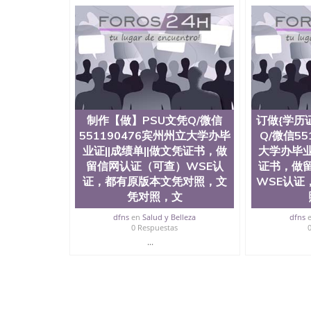
科学院、艺术与建筑学院、商学院、交流学院、
展学院、信息工程与科学学院、人文学院、护理
工学院排名在前十五名，且继续攀升中。纽约大
包括：会计学、MBA、财务、教育、建筑工程
术、电子工程、天文学、农业、环境污染控制、
科学、机械工程、航天工程、土木工程、数学、
工程、计算机科学、物理学、人工智能、商科、
出操作方案； 2、补充毕业证成绩单等相关材料；
司人员陪同客户本人一起去留服递交材料； 5、
制作【做】PSU文凭Q/微信
订做{学历
到结果，付余款。 我们对海外大学及学院的毕
印，阴影底纹，钢印LOGO烫金烫银，LOGO烫
551190476宾州州立大学办毕
Q/微信55
感，复印防伪）都有原版本文凭对照。质量得到
业证||成绩单||做文凭证书，做
大学办毕业
同时能做到与时俱进，及时掌握各大院校的（毕
留信网认证（可查）WSE认
证书，做
在读证明等相关材料）的版本更新信息， 能够
证，都有原版本文凭对照，文
WSE认证
防伪技术等等，并在时间收集到原版实物，以求达
凭对照，文
时，坚持较高性价比，通过品质和效率不断优化，为
信:551190476 Q/微信:551190476办
dfns
en
Salud y Belleza
dfns
0 Respuestas
公司专业制作、办理、仿制、成绩单文凭、改成
...
文凭、假文凭假毕业证假学历书制作、假制作、
认证、留服认证、使馆认证、使馆证明、使馆留
认证、留学生学历认证、留学生学位认证、英国
历、新西兰学历认证等q:551190476 微信：55119
University）圣何塞州立大学毕业证（San Jose St