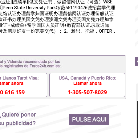
办毕业证||成绩单||做文凭证书，做留信网认证（可查）WSE
ate University ParkQ/薇551190476诚招留学代理
使馆认证办理留学归国证明办理留信网认证办理留服认证
位证书办理美国文凭办理澳洲文凭办理英国文凭办理加拿
业证+成绩单+留学回国人员证明+教育部认证,录取通知
及亲朋好友一份完美交代）； 2、雅思、托福，OFFER，
转学，甚至是申请工签都可以用到）。 注：上述材料，随
，学位，毕业时间都可以根据客户要求安排。 国内找工作
单可以办学历认证吗551190476要定居国外需要办理什么材
吗551190476入职国企/事业单位需要些什么材料
拿不到毕业证怎么办, 毕业证丢了怎么办, 没有正常毕业怎么办
辍学、挂科而没有正常毕业551190476您是否因为递交
没正常毕业而导致回国得不到教育部认证在校挂科了不想读了,
有文凭怎么办,怎么办理本科/研究生文凭551190476如何办
51190476哪里可以买国外文凭551190476国外本科毕业
51190476怎么办理 外假毕业证551190476哪里可以制作
0 616 159
1-305-507-8029
1190476留学生在哪里可以买假毕业证551190476哪里可
的毕业证成绩单可以吗551190476哪里可以办理水印成绩单
90476假毕业证能查出来吗551190476假文凭网上能查到吗
0476办假大学毕业证QQ微信551190476国外毕业证去哪认证
0476国外毕业证外壳定制QQ微信551190476快速代办国外毕
51190476国外留学文凭认证QQ微信551190476国外文凭
51190476法国留学回国证明QQ微信551190476 国外烫金
信551190476德国留学回国证明QQ微信551190476爱尔