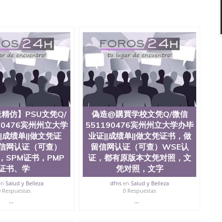
办理QQ微信551190476 网上买文凭可靠吗QQ微信
76国外本科毕业证怎么办理QQ微信551190476国外大学文凭真
551190476国外大学有毕业证QQ微信551190476办理国
Q微信551190476办理国外文凭要交定金吗QQ微信
76网上购买真文凭可信吗QQ微信551190476学士学位证书查询
551190476如何办理学历认证QQ微信551190476海外文凭
ose State University, 又译为“圣荷西州立大学”）成立于
一，也是美西地区的公立大学之一。位于圣何塞市San Jose
州的著名综合性公立大学，它以极高的就业率，全美名列前
本科教育质量，被《福克斯》杂志评选为全美50强公立综
外学生前往求学。 至今，这是一所在世界上享有学术地
并获誉为美国本科教育质量的核心代表。其计算机系与会
精仿】PSU文凭Q/
偽造@購買学校文凭Q/微信
其毕业生大多可以在其所处地域的世界硅谷中心得到工作
90476宾州州立大学
551190476宾州州立大学办毕
期提供许多相应科系的实习机会。无论是加州大学系统
|成绩单||做文凭证
业证||成绩单||做文凭证书，做
塞州立大学都占据着加州所有大学中的地理位置。 圣何塞州立大
信网认证（可查）
留信网认证（可查）WSE认
近的旧金山-圣何塞地区为全美的重要科技中心。约有学生三万人，超过
，SPM证书，PMP
证，都有原版本文凭对照，文
界60余国的学生来此就读。其有名的科系如计算机科学，电
，深受性肯定及好评；而各种大学部和研究所的商学课程
证书、学
凭对照，文字
。 二、办理流程： 1、收集客户办理信息； 2、客户付
en
Salud y Belleza
dfns
en
Salud y Belleza
 4、电子图做好发给客户确认； 5、电子图确认好转成品
0 Respuestas
0 Respuestas
款； 7、快递给客户（国内顺丰，国外DHL）。 三、真实
...
...
留服真实存档可查，存档。 2、留学回国人员证明（使馆认
可查认证办理，存档可查，终身受用。 四、办理流程农业