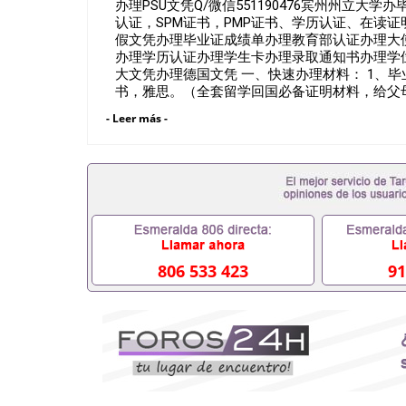
办理PSU文凭Q/微信551190476宾州州立大学
认证，SPM证书，PMP证书、学历认证、在读证明Penn St
假文凭办理毕业证成绩单办理教育部认证办理大
办理学历认证办理学生卡办理录取通知书办理学
大文凭办理德国文凭 一、快速办理材料： 1、毕
书，雅思。（全套留学回国必备证明材料，给父母
在读证明，学生卡等留学相关材料（申请学校、
- Leer más -
时都可以安排办理，毕业证成绩单，学校，专业
假的毕业证可以用吗551190476假的毕业证成绩
料551190476入职事业单位/国企假的毕业证会查
551190476办理假毕业证在国内能用吗, 挂科
理毕业证,没毕业可以办学历认证吗,您是否因为中途
材料不齐而被拒之门外551190476您是否因
成绩不理想毕不了业怎么办551190476找工作没
理本科/硕士毕业证551190476网上买文凭可靠吗5
证怎么办理551190476国外大学文凭可以打工作吗5
806 533 423
91
美国毕业证551190476哪里可以办理澳洲毕业证55
以办理加拿大毕业证551190476申请学校办理假
551190476哪里可以修改成绩单GPA分数5511
551190476 如何拿到国外毕业证QQ微信55119
QQ微信551190476找毕业证封皮QQ微信55119
业证QQ微信551190476快速拿到国外文凭QQ微信5
回国认证QQ微信551190476泰国文凭办理QQ微信5
照片QQ微信551190476外国文凭在中国有用吗QQ微