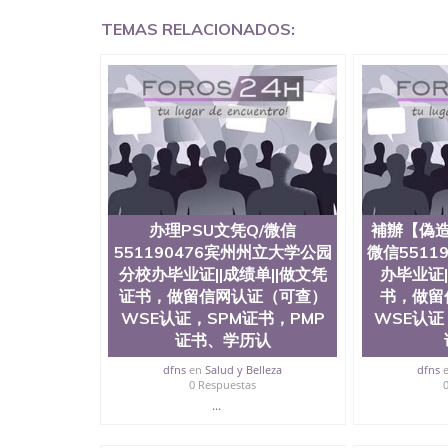
兰留学回国证明QQ微信551190476国外硕士文凭
TEMAS RELACIONADOS:
551190476买国外文凭质量QQ微信5511904
制作QQ微信551190476办国外文凭可找工作QQ微信
外毕业证价格QQ微信551190476国外编号查询Q
551190476办国外可查文凭QQ微信5511904
机构QQ微信551190476 国外资格证书办理QQ微信
认证办理QQ微信551190476 圣何塞州立大学（San J
1857年，简称SJSU，是加州历史悠久的大学之
中心，占地154公顷。它是一所位于加利福尼亚
茅的毕业薪资，浓厚的多元化学术氛围，杰出的
合性大学，每年有来自世界各地的成百上千的海
位、声誉、实习机会和影响力的高等教育机构，
办理PSU文凭Q/微信
補辦【偽造
计系更是在当今美国大学教学排名中表现优异。
551190476宾州州立大学公园
微信5511
机会。许多硅谷公司甚至在学生大三和大四的学
分校办毕业证||成绩单||做文凭
办毕业证|
(UC)，还是加州州立大学系统(CSU), 圣何
证书，做留信网认证（可查）
书，做留
学座落于硅谷(Silicon Valley), 于附
WSE认证，SPM证书，PMP
WSE认证
134种学士学科和65个硕士学科，并有来自世
子工程学，工商管理学，艺术设计，和航空学等
证书、学历认
也吸引了众多不同国家的专业人士前来研究与学习
dfns
en
Salud y Belleza
dfns
定金下单； 3、公司确认到账转制作点做电子图；
0 Respuestas
部做成品； 6、成品做好拍照或者视频确认再付余
...
网上可查的证明材料 1、教育部学历学位认证，
证），使馆网站真实存档可查。 3、留信网真实