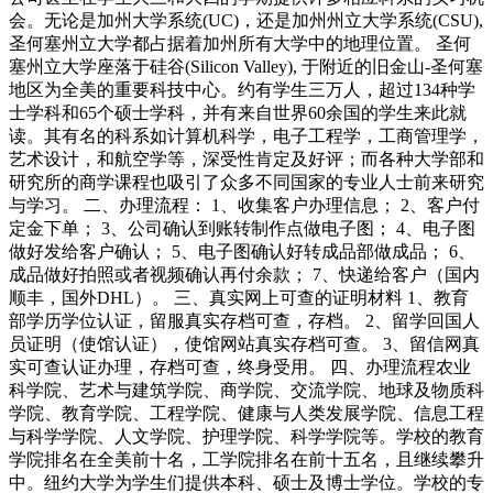
会。无论是加州大学系统(UC)，还是加州州立大学系统(CSU),
圣何塞州立大学都占据着加州所有大学中的地理位置。 圣何
塞州立大学座落于硅谷(Silicon Valley), 于附近的旧金山-圣何塞
地区为全美的重要科技中心。约有学生三万人，超过134种学
士学科和65个硕士学科，并有来自世界60余国的学生来此就
读。其有名的科系如计算机科学，电子工程学，工商管理学，
艺术设计，和航空学等，深受性肯定及好评；而各种大学部和
研究所的商学课程也吸引了众多不同国家的专业人士前来研究
与学习。 二、办理流程： 1、收集客户办理信息； 2、客户付
定金下单； 3、公司确认到账转制作点做电子图； 4、电子图
做好发给客户确认； 5、电子图确认好转成品部做成品； 6、
成品做好拍照或者视频确认再付余款； 7、快递给客户（国内
顺丰，国外DHL）。 三、真实网上可查的证明材料 1、教育
部学历学位认证，留服真实存档可查，存档。 2、留学回国人
员证明（使馆认证），使馆网站真实存档可查。 3、留信网真
实可查认证办理，存档可查，终身受用。 四、办理流程农业
科学院、艺术与建筑学院、商学院、交流学院、地球及物质科
学院、教育学院、工程学院、健康与人类发展学院、信息工程
与科学学院、人文学院、护理学院、科学学院等。学校的教育
学院排名在全美前十名，工学院排名在前十五名，且继续攀升
中。纽约大学为学生们提供本科、硕士及博士学位。学校的专