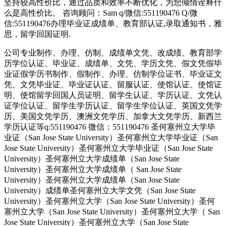
坚持较高性价比，通过品质和效率不断优化，为您倾情诠释什
么是高性价比。 咨询顾问：Sam q/微信:551190476 Q/微
信:551190476办理毕业证成绩单、教育部认证,录取通知书，雅
思，留学回国证明.
公司专业制作、办理、仿制、成绩单文凭、改成绩、教育部学
历学位认证、毕业证、成绩单、文凭、学历文凭、假文凭假毕
业证假学历书制作、假制作、办理、仿制学位证书、毕业证文
凭、文凭毕业证、毕业证认证、留服认证、使馆认证、使馆证
明、使馆留学回国人员证明、留学生认证、学历认证、文凭认
证学位认证、留学生学历认证、留学生学位认证、英国文凭学
历、美国文凭学历、澳洲文凭学历、加拿大文凭学历、新西兰
学历认证等q:551190476 微信：551190476 圣何塞州立大学毕
业证（San Jose State University）圣何塞州立大学毕业证（San
Jose State University）圣何塞州立大学毕业证（San Jose State
University）圣何塞州立大学成绩单（San Jose State
University）圣何塞州立大学成绩单（ San Jose State
University）圣何塞州立大学成绩单（San Jose State
University）成绩单圣何塞州立大学文凭（San Jose State
University）圣何塞州立大学（San Jose State University）圣何
塞州立大学（San Jose State University）圣何塞州立大学（ San
Jose State University）圣何塞州立大学（San Jose State