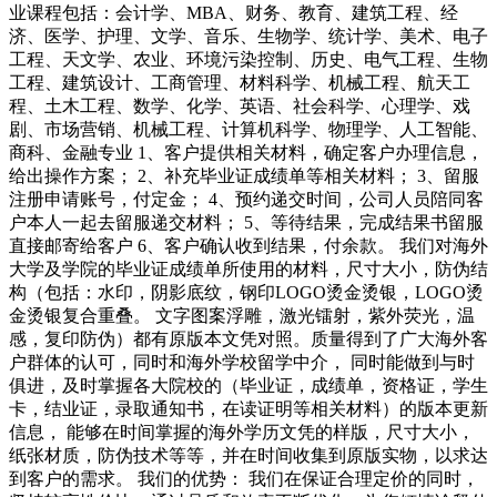
业课程包括：会计学、MBA、财务、教育、建筑工程、经
济、医学、护理、文学、音乐、生物学、统计学、美术、电子
工程、天文学、农业、环境污染控制、历史、电气工程、生物
工程、建筑设计、工商管理、材料科学、机械工程、航天工
程、土木工程、数学、化学、英语、社会科学、心理学、戏
剧、市场营销、机械工程、计算机科学、物理学、人工智能、
商科、金融专业 1、客户提供相关材料，确定客户办理信息，
给出操作方案； 2、补充毕业证成绩单等相关材料； 3、留服
注册申请账号，付定金； 4、预约递交时间，公司人员陪同客
户本人一起去留服递交材料； 5、等待结果，完成结果书留服
直接邮寄给客户 6、客户确认收到结果，付余款。 我们对海外
大学及学院的毕业证成绩单所使用的材料，尺寸大小，防伪结
构（包括：水印，阴影底纹，钢印LOGO烫金烫银，LOGO烫
金烫银复合重叠。 文字图案浮雕，激光镭射，紫外荧光，温
感，复印防伪）都有原版本文凭对照。质量得到了广大海外客
户群体的认可，同时和海外学校留学中介， 同时能做到与时
俱进，及时掌握各大院校的（毕业证，成绩单，资格证，学生
卡，结业证，录取通知书，在读证明等相关材料）的版本更新
信息， 能够在时间掌握的海外学历文凭的样版，尺寸大小，
纸张材质，防伪技术等等，并在时间收集到原版实物，以求达
到客户的需求。 我们的优势： 我们在保证合理定价的同时，