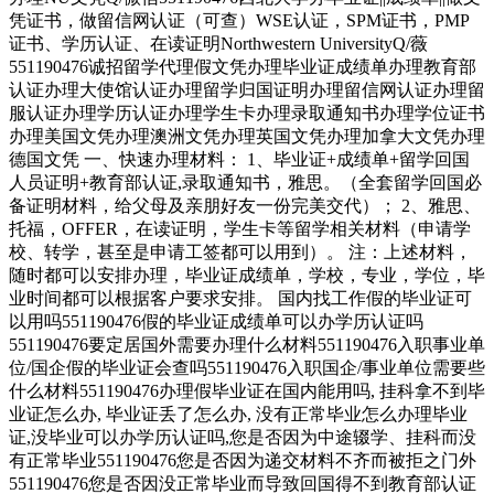
凭证书，做留信网认证（可查）WSE认证，SPM证书，PMP
证书、学历认证、在读证明Northwestern UniversityQ/薇
551190476诚招留学代理假文凭办理毕业证成绩单办理教育部
认证办理大使馆认证办理留学归国证明办理留信网认证办理留
服认证办理学历认证办理学生卡办理录取通知书办理学位证书
办理美国文凭办理澳洲文凭办理英国文凭办理加拿大文凭办理
德国文凭 一、快速办理材料： 1、毕业证+成绩单+留学回国
人员证明+教育部认证,录取通知书，雅思。（全套留学回国必
备证明材料，给父母及亲朋好友一份完美交代）； 2、雅思、
托福，OFFER，在读证明，学生卡等留学相关材料（申请学
校、转学，甚至是申请工签都可以用到）。 注：上述材料，
随时都可以安排办理，毕业证成绩单，学校，专业，学位，毕
业时间都可以根据客户要求安排。 国内找工作假的毕业证可
以用吗551190476假的毕业证成绩单可以办学历认证吗
551190476要定居国外需要办理什么材料551190476入职事业单
位/国企假的毕业证会查吗551190476入职国企/事业单位需要些
什么材料551190476办理假毕业证在国内能用吗, 挂科拿不到毕
业证怎么办, 毕业证丢了怎么办, 没有正常毕业怎么办理毕业
证,没毕业可以办学历认证吗,您是否因为中途辍学、挂科而没
有正常毕业551190476您是否因为递交材料不齐而被拒之门外
551190476您是否因没正常毕业而导致回国得不到教育部认证