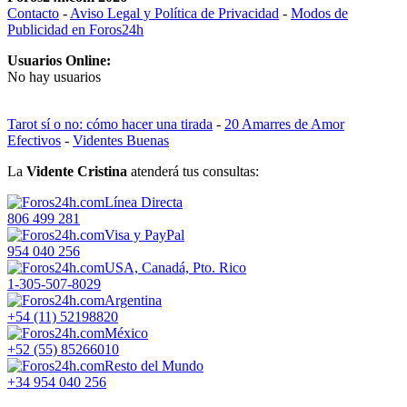
Contacto
-
Aviso Legal y Política de Privacidad
-
Modos de
Publicidad en Foros24h
Usuarios Online:
No hay usuarios
Tarot sí o no: cómo hacer una tirada
-
20 Amarres de Amor
Efectivos
-
Videntes Buenas
La
Vidente Cristina
atenderá tus consultas:
Línea Directa
806 499 281
Visa y PayPal
954 040 256
USA, Canadá, Pto. Rico
1-305-507-8029
Argentina
+54 (11) 52198820
México
+52 (55) 85266010
Resto del Mundo
+34 954 040 256