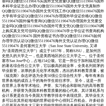
靠吗QQ微信551190476买国外文凭质量QQ微信551190476国外
本科毕业证怎么办理QQ微信551190476国外大学文凭真制作
QQ微信551190476办国外文凭可找工作QQ微信551190476国外
大学有毕业证QQ微信551190476办理国外毕业证价格QQ微信
551190476国外编号查询QQ微信551190476办理国外文凭要交
定金吗QQ微信551190476办国外可查文凭QQ微信551190476网
上购买真文凭可信吗QQ微信551190476学士学位证书查询机构
QQ微信551190476 国外资格证书办理QQ微信551190476如何
办理学历认证QQ微信551190476海外文凭认证办理QQ微信
551190476 圣何塞州立大学（San Jose State University, 又译
为“圣荷西州立大学”）成立于1857年，简称SJSU，是加州历
史悠久的大学之一，也是美西地区的公立大学之一。位于圣何
塞市San Jose中心，占地154公顷。它是一所位于加利福尼亚州
的著名综合性公立大学，它以极高的就业率，全美名列前茅的
毕业薪资，浓厚的多元化学术氛围，杰出的本科教育质量，被
《福克斯》杂志评选为全美50强公立综合性大学，每年有来自
世界各地的成百上千的海外学生前往求学。 至今，这是一所
在世界上享有学术地位、声誉、实习机会和影响力的高等教育
机构，并获誉为美国本科教育质量的核心代表。其计算机系与
会计系更是在当今美国大学教学排名中表现优异。其毕业生大
多可以在其所处地域的世界硅谷中心得到工作机会。许多硅谷
公司甚至在学生大三和大四的学期提供许多相应科系的实习机