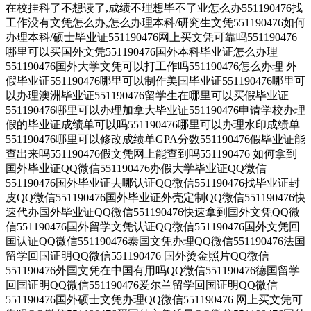
在校挂科了不想读了,成绩不理想毕不了业怎么办551190476找
工作没有文凭怎么办,怎么办理本科/研究生文凭551190476如何
办理本科/硕士毕业证551190476网上买文凭可靠吗551190476
哪里可以买国外文凭551190476国外本科毕业证怎么办理
551190476国外大学文凭可以打工作吗551190476怎么办理 外
假毕业证551190476哪里可以制作美国毕业证551190476哪里可
以办理澳洲毕业证551190476留学生在哪里可以买假毕业证
551190476哪里可以办理加拿大毕业证551190476申请学校办理
假的毕业证成绩单可以吗551190476哪里可以办理水印成绩单
551190476哪里可以修改成绩单GPA分数551190476假毕业证能
查出来吗551190476假文凭网上能查到吗551190476 如何拿到
国外毕业证QQ微信551190476办假大学毕业证QQ微信
551190476国外毕业证去哪认证QQ微信551190476找毕业证封
皮QQ微信551190476国外毕业证外壳定制QQ微信551190476快
速代办国外毕业证QQ微信551190476快速拿到国外文凭QQ微
信551190476国外留学文凭认证QQ微信551190476国外文凭回
国认证QQ微信551190476泰国文凭办理QQ微信551190476法国
留学回国证明QQ微信551190476 国外烫金照片QQ微信
551190476外国文凭在中国有用吗QQ微信551190476德国留学
回国证明QQ微信551190476爱尔兰留学回国证明QQ微信
551190476国外硕士文凭办理QQ微信551190476 网上买文凭可