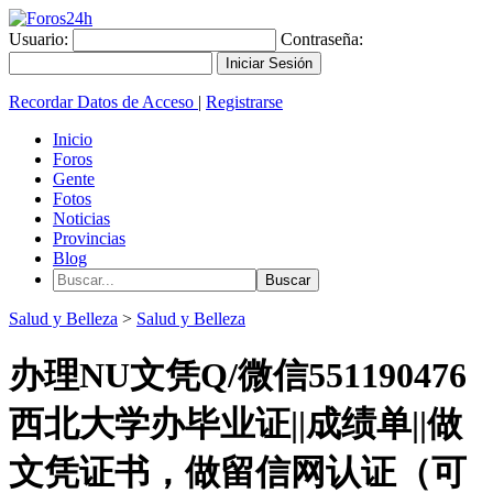
Usuario:
Contraseña:
Recordar Datos de Acceso
|
Registrarse
Inicio
Foros
Gente
Fotos
Noticias
Provincias
Blog
Salud y Belleza
>
Salud y Belleza
办理NU文凭Q/微信551190476
西北大学办毕业证||成绩单||做
文凭证书，做留信网认证（可