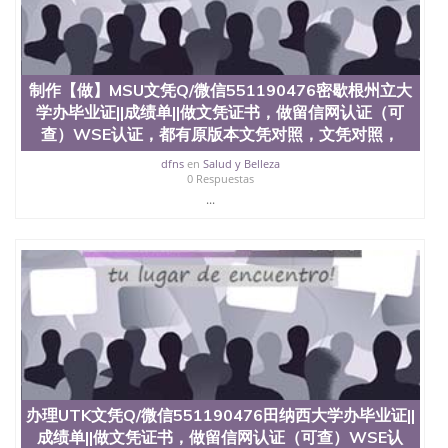
款； 7、快递给客户（国内顺丰，国外DHL）。 三、
真实网上可查的证明材料 1、教育部学历学位认证，
留服真实存档可查，存档。 2、留学回国人员证明
（使馆认证），使馆网站真实存档可查。 3、留信网
真实可查认证办理，存档可查，终身受用。 四、办理
制作【做】MSU文凭Q/微信551190476密歇根州立大
流程农业科学院、艺术与建筑学院、商学院、交流学
学办毕业证||成绩单||做文凭证书，做留信网认证（可
院、地球及物质科学院、教育学院、工程学院、健康
查）WSE认证，都有原版本文凭对照，文凭对照，
与人类发展学院、信息工程与科学学院、人文学院、
护理学院、科学学院等。学校的教育学院排名在全美
dfns
en
Salud y Belleza
0 Respuestas
前十名，工学院排名在前十五名，且继续攀升中。纽
...
约大学为学生们提供本科、硕士及博士学位。学校的
专业课程包括：会计学、MBA、财务、教育、建筑工
程、经济、医学、护理、文学、音乐、生物学、统计
学、美术、电子工程、天文学、农业、环境污染控
制、历史、电气工程、生物工程、建筑设计、工商管
理、材料科学、机械工程、航天工程、土木工程、数
学、化学、英语、社会科学、心理学、戏剧、市场营
销、机械工程、计算机科学、物理学、人工智能、商
科、金融专业 1、客户提供相关材料，确定客户办理
信息，给出操作方案； 2、补充毕业证成绩单等相关
材料； 3、留服注册申请账号，付定金； 4、预约递
交时间，公司人员陪同客户本人一起去留服递交材
办理UTK文凭Q/微信551190476田纳西大学办毕业证||
料； 5、等待结果，完成结果书留服直接邮寄给客户
成绩单||做文凭证书，做留信网认证（可查）WSE认