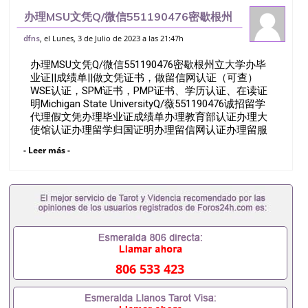
办理MSU文凭Q/微信551190476密歇根州
立大学办毕业证||成绩单||做文凭证书，做留
, el Lunes, 3 de Julio de 2023 a las 21:47h
dfns
信网认证（可查）WSE认证，SPM证书，
办理MSU文凭Q/微信551190476密歇根州立大学办毕
PMP证书、学历认证、在
业证||成绩单||做文凭证书，做留信网认证（可查）
WSE认证，SPM证书，PMP证书、学历认证、在读证
明Michigan State UniversityQ/薇551190476诚招留学
代理假文凭办理毕业证成绩单办理教育部认证办理大
使馆认证办理留学归国证明办理留信网认证办理留服
认证办理学历认证办理学生卡办理录取通知书办理学
- Leer más -
位证书办理美国文凭办理澳洲文凭办理英国文凭办理
加拿大文凭办理德国文凭 一、快速办理材料： 1、毕
业证+成绩单+留学回国人员证明+教育部认证,录取通
知书，雅思。（全套留学回国必备证明材料，给父母
及亲朋好友一份完美交代）； 2、雅思、托福，
OFFER，在读证明，学生卡等留学相关材料（申请学
校、转学，甚至是申请工签都可以用到）。 注：上述
材料，随时都可以安排办理，毕业证成绩单，学校，
专业，学位，毕业时间都可以根据客户要求安排。 国
806 533 423
内找工作假的毕业证可以用吗551190476假的毕业证
成绩单可以办学历认证吗551190476要定居国外需要
办理什么材料551190476入职事业单位/国企假的毕业