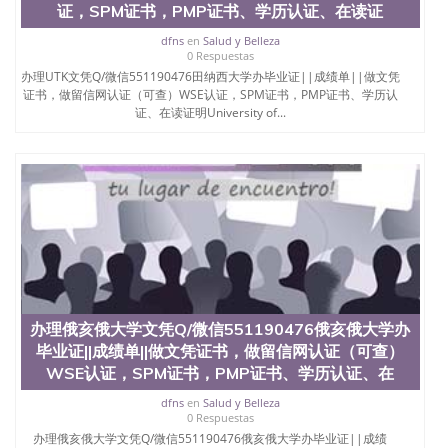
6、客户确认收到结果，付余款。 我们对海外大学及
证，SPM证书，PMP证书、学历认证、在读证
学院的毕业证成绩单所使用的材料，尺寸大小，防伪
结构（包括：水印，阴影底纹，钢印LOGO烫金烫
dfns
en
Salud y Belleza
0 Respuestas
银，LOGO烫金烫银复合重叠。 文字图案浮雕，激光
办理UTK文凭Q/微信551190476田纳西大学办毕业证||成绩单||做文凭
镭射，紫外荧光，温感，复印防伪）都有原版本文凭
证书，做留信网认证（可查）WSE认证，SPM证书，PMP证书、学历认
对照。质量得到了广大海外客户群体的认可，同时和
证、在读证明University of...
海外学校留学中介， 同时能做到与时俱进，及时掌握
各大院校的（毕业证，成绩单，资格证，学生卡，结
业证，录取通知书，在读证明等相关材料）的版本更
新信息， 能够在时间掌握的海外学历文凭的样版，尺
寸大小，纸张材质，防伪技术等等，并在时间收集到
原版实物，以求达到客户的需求。 我们的优势： 我
们在保证合理定价的同时，坚持较高性价比，通过品
质和效率不断优化，为您倾情诠释什么是高性价比。
咨询顾问：Sam q/微信:551190476 Q/微
信:551190476办理毕业证成绩单、教育部认证,录取通
知书，雅思，留学回国证明.
办理俄亥俄大学文凭Q/微信551190476俄亥俄大学办
公司专业制作、办理、仿制、成绩单文凭、改成绩、
毕业证||成绩单||做文凭证书，做留信网认证（可查）
教育部学历学位认证、毕业证、成绩单、文凭、学历
WSE认证，SPM证书，PMP证书、学历认证、在
文凭、假文凭假毕业证假学历书制作、假制作、办
理、仿制学位证书、毕业证文凭、文凭毕业证、毕业
dfns
en
Salud y Belleza
证认证、留服认证、使馆认证、使馆证明、使馆留学
0 Respuestas
回国人员证明、留学生认证、学历认证、文凭认证学
办理俄亥俄大学文凭Q/微信551190476俄亥俄大学办毕业证||成绩