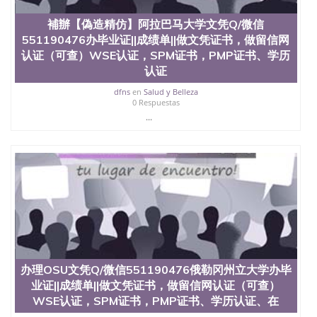
业找人做文凭学位qq微信551190476澳洲读CQU中央
昆士兰大学学历成绩单购买学位证书/澳洲读本科硕
補辦【偽造精仿】阿拉巴马大学文凭Q/微信
士做文凭/购买澳洲大学毕业证成绩单假文凭学历办
551190476办毕业证||成绩单||做文凭证书，做留信网
理MSU文凭Q/微信551190476密歇根州立大学办毕业
认证（可查）WSE认证，SPM证书，PMP证书、学历
证||成绩单||做文凭证书，做留信网认证（可查）WSE
认证，SPM证书，PMP证书、学历认证、在读证明
认证
Michigan State University
dfns
en
Salud y Belleza
0 Respuestas
...
办理OSU文凭Q/微信551190476俄勒冈州立大学办毕
业证||成绩单||做文凭证书，做留信网认证（可查）
WSE认证，SPM证书，PMP证书、学历认证、在