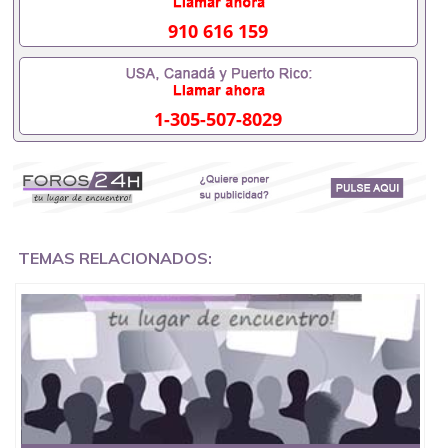
证会查吗551190476入职国企/事业单位需要些什么材
料551190476办理假毕业证在国内能用吗, 挂科拿不到
910 616 159
毕业证怎么办, 毕业证丢了怎么办, 没有正常毕业怎么
办理毕业证,没毕业可以办学历认证吗,您是否因为中
途辍学、挂科而没有正常毕业551190476您是否因为
递交材料不齐而被拒之门外551190476您是否因没正
1-305-507-8029
常毕业而导致回国得不到教育部认证在校挂科了不想
读了,成绩不理想毕不了业怎么办551190476找工作没
有文凭怎么办,怎么办理本科/研究生文凭551190476
如何办理本科/硕士毕业证551190476网上买文凭可靠
吗551190476哪里可以买国外文凭551190476国外本
科毕业证怎么办理551190476国外大学文凭可以打工
作吗551190476怎么办理 外假毕业证551190476哪里
可以制作美国毕业证551190476哪里可以办理澳洲毕
TEMAS RELACIONADOS:
业证551190476留学生在哪里可以买假毕业证
551190476哪里可以办理加拿大毕业证551190476申
请学校办理假的毕业证成绩单可以吗551190476哪里
可以办理水印成绩单551190476哪里可以修改成绩单
GPA分数551190476假毕业证能查出来吗551190476
假文凭网上能查到吗551190476 如何拿到国外毕业证
QQ微信551190476办假大学毕业证QQ微信551190476
国外毕业证去哪认证QQ微信551190476找毕业证封皮
QQ微信551190476国外毕业证外壳定制QQ微信
551190476快速代办国外毕业证QQ微信551190476快