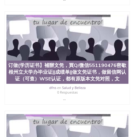
名综合性公立大学，它以极高的就业率，全美名列前
茅的毕业薪资，浓厚的多元化学术氛围，杰出的本科
教育质量，被《福克斯》杂志评选为全美50强公立综
合性大学，每年有来自世界各地的成百上千的海外学
生前往求学。 至今，这是一所在世界上享有学术地
位、声誉、实习机会和影响力的高等教育机构，并获
誉为美国本科教育质量的核心代表。其计算机系与会
计系更是在当今美国大学教学排名中表现优异。其毕
业生大多可以在其所处地域的世界硅谷中心得到工作
机会。许多硅谷公司甚至在学生大三和大四的学期提
供许多相应科系的实习机会。无论是加州大学系统
订做{学历证书】補辦文凭，買Q/微信551190476密歇
(UC)，还是加州州立大学系统(CSU), 圣何塞州立大学
都占据着加州所有大学中的地理位置。 圣何塞州立大
根州立大学办毕业证||成绩单||做文凭证书，做留信网认
学座落于硅谷(Silicon Valley), 于附近的旧金山-圣何塞
证（可查）WSE认证，都有原版本文凭对照，文
地区为全美的重要科技中心。约有学生三万人，超过
dfns
en
Salud y Belleza
134种学士学科和65个硕士学科，并有来自世界60余
0 Respuestas
国的学生来此就读。其有名的科系如计算机科学，电
...
子工程学，工商管理学，艺术设计，和航空学等，深
受性肯定及好评；而各种大学部和研究所的商学课程
也吸引了众多不同国家的专业人士前来研究与学习。
二、办理流程： 1、收集客户办理信息； 2、客户付
定金下单； 3、公司确认到账转制作点做电子图；
4、电子图做好发给客户确认； 5、电子图确认好转成
品部做成品； 6、成品做好拍照或者视频确认再付余