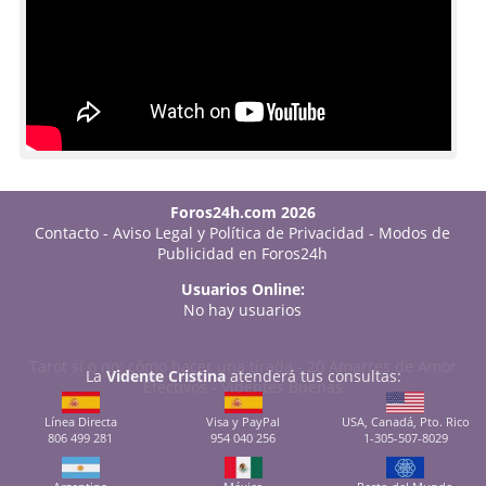
Foros24h.com 2026
Contacto
-
Aviso Legal y Política de Privacidad
-
Modos de
Publicidad en Foros24h
Usuarios Online:
No hay usuarios
Tarot sí o no: cómo hacer una tirada
-
20 Amarres de Amor
La
Vidente Cristina
atenderá tus consultas:
Efectivos
-
Videntes Buenas
Línea Directa
Visa y PayPal
USA, Canadá, Pto. Rico
806 499 281
954 040 256
1-305-507-8029