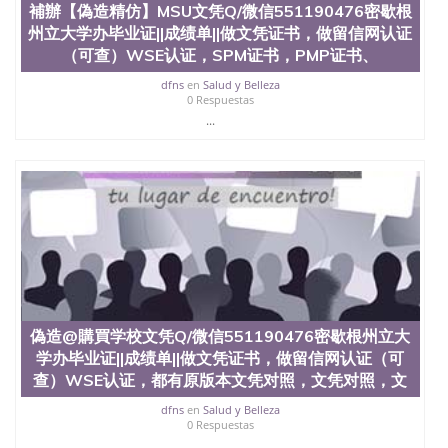
補辦【偽造精仿】MSU文凭Q/微信551190476密歇根
速拿到国外文凭QQ微信551190476国外留学文凭认证
州立大学办毕业证||成绩单||做文凭证书，做留信网认证
QQ微信551190476国外文凭回国认证QQ微信
551190476泰国文凭办理QQ微信551190476法国留学
（可查）WSE认证，SPM证书，PMP证书、
回国证明QQ微信551190476 国外烫金照片QQ微信
dfns
en
Salud y Belleza
551190476外国文凭在中国有用吗QQ微信551190476
0 Respuestas
德国留学回国证明QQ微信551190476爱尔兰留学回国
...
证明QQ微信551190476国外硕士文凭办理QQ微信
551190476 网上买文凭可靠吗QQ微信551190476买国
外文凭质量QQ微信551190476国外本科毕业证怎么办
理QQ微信551190476国外大学文凭真制作QQ微信
551190476办国外文凭可找工作QQ微信551190476国
外大学有毕业证QQ微信551190476办理国外毕业证价
格QQ微信551190476国外编号查询QQ微信551190476
办理国外文凭要交定金吗QQ微信551190476办国外可
查文凭QQ微信551190476网上购买真文凭可信吗QQ
微信551190476学士学位证书查询机构QQ微信
551190476 国外资格证书办理QQ微信551190476如何
偽造@購買学校文凭Q/微信551190476密歇根州立大
办理学历认证QQ微信551190476海外文凭认证办理
学办毕业证||成绩单||做文凭证书，做留信网认证（可
QQ微信551190476 圣何塞州立大学（San Jose State
University, 又译为“圣荷西州立大学”）成立于1857
查）WSE认证，都有原版本文凭对照，文凭对照，文
年，简称SJSU，是加州历史悠久的大学之一，也是美
dfns
en
Salud y Belleza
西地区的公立大学之一。位于圣何塞市San Jose中
0 Respuestas
心，占地154公顷。它是一所位于加利福尼亚州的著
...