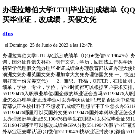
办理拉筹伯大学LTU||毕业证||成绩单《
买毕业证，改成绩，买假文凭
dfns
, el Domingo, 25 de Junio de 2023 a las 12:47h
办理拉筹伯大学LTU||毕业证||成绩单《QQ★微信5511
询，国外证件遗失补办，制作文凭，学历，回国找工作买学历，网上购买
招留学代理假文凭办理毕业证成绩单办理教育部认证办理大使
澳洲文凭办理英国文凭办理加拿大文凭办理德国文凭 一、快速
朋好友一份完美交代）； 2、雅思、托福，OFFER，在读
绩单，学校，专业，学位，毕业时间都可以根据客户要求安排。 国
551190476入职事业单位/国企假的毕业证会查吗55119047
业怎么办理毕业证,没毕业可以办学历认证吗,您是否因为中途辍学、
育部认证在校挂科了不想读了,成绩不理想毕不了业怎么办5511904
551190476哪里可以买国外文凭551190476国外本科毕业证怎么
以办理澳洲毕业证551190476留学生在哪里可以买假毕业证551
551190476哪里可以修改成绩单GPA分数551190476假毕业证能
外毕业证去哪认证QQ微信551190476找毕业证封皮QQ微信5511