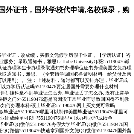
】咨询国外证书，国外学校代申请,名校保录，购
录，购买毕业证，改成绩，买假文凭假学历假毕业证，【学历认证】咨
雅思LaTrobe UniversityQ/薇551190476诚
认证办理学生卡办理录取通知书办理学位证书办理美国文凭办理
,录取通知书，雅思。（全套留学回国必备证明材料，给父母及亲
可以用到）。 注：上述材料，随时都可以安排办理，毕业证成
办学历认证吗551190476要定居国外需要办理什么材料
内能用吗, 挂科拿不到毕业证怎么办, 毕业证丢了怎么办, 没有正常毕
拒之门外551190476您是否因没正常毕业而导致回国得不到教
如何办理本科/硕士毕业证551190476网上买文凭可靠吗
假毕业证551190476哪里可以制作美国毕业证551190476哪里可
毕业证成绩单可以吗551190476哪里可以办理水印成绩单
毕业证QQ微信551190476办假大学毕业证QQ微信551190476国
Q微信551190476快速拿到国外文凭QQ微信551190476国外留