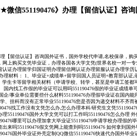
QQ★微信551190476》办理【留信认证
90476》办理【留信认证】咨询国外证书，国外学校代申请,名校保
文凭毕业证，办理各国各大学文凭(世界名校一对一专业服务）录取通知书，
馆认证办理留学归国证明办理留信网认证办理留服认证办理学历
办理材料： 1、毕业证+成绩单+留学回国人员证明+教育部认证
证明，学生卡等留学相关材料（申请学校、转学，甚至是申请工签都
内找工作假的毕业证可以用吗551190476假的毕业证成绩单可以
6入职国企/事业单位需要些什么材料551190476办理假毕业证在国
挂科而没有正常毕业551190476您是否因为递交材料不齐而被
76找工作没有文凭怎么办,怎么办理本科/研究生文凭551190476
办理551190476国外大学文凭可以打工作吗551190476怎么办理 外
190476哪里可以办理加拿大毕业证551190476申请学校办理假的
查出来吗551190476假文凭网上能查到吗551190476 如何拿到国外
90476国外毕业证外壳定制QQ微信551190476快速代办国外毕业证Q