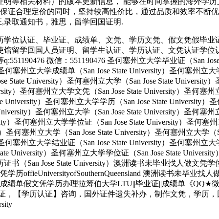
证明等相关材料）的版本更新信息， 能够在时间掌握的海外学历
保证合理定价的同时，坚持较高性价比，通过品质和效率不断优化，
育部认证,录取通知书，雅思，留学回国证明.
历学位认证、毕业证、成绩单、文凭、学历文凭、假文凭假毕业
使馆留学回国人员证明、留学生认证、学历认证、文凭认证学位
 微信：551190476 圣何塞州立大学毕业证（San Jose State 
ity）圣何塞州立大学成绩单（San Jose State University）圣何塞州立
e State University）圣何塞州立大学（San Jose State Univers
e University）圣何塞州立大学文凭（San Jose State University
tate University）圣何塞州立大学学历（San Jose State Univers
e University）圣何塞州立大学（San Jose State University）圣何塞
versity）圣何塞州立大学学位证（San Jose State University）圣何
ersity）圣何塞州立大学（San Jose State University）圣何塞州立大学（S
ity）圣何塞州立大学结业证（San Jose State University）圣何塞州立
State University）圣何塞州立大学学位证（San Jose State Unive
大学学历证书（San Jose State University）澳洲读书未毕业找
UniversityofSouthernQueensland 澳洲读书未毕
单假文凭学历办理拉筹伯大学LTU||毕业证||成绩单《QQ★微
业证，【学历认证】咨询，国外证件遗失补办，制作文凭，学历，
ity