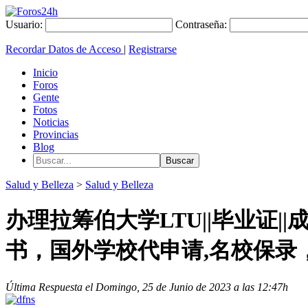
Usuario:
Contraseña:
Recordar Datos de Acceso
|
Registrarse
Inicio
Foros
Gente
Fotos
Noticias
Provincias
Blog
Salud y Belleza
>
Salud y Belleza
办理拉筹伯大学LTU||毕业证|
书，国外学校代申请,名校保录
Última Respuesta el Domingo, 25 de Junio de 2023 a las 12:47h