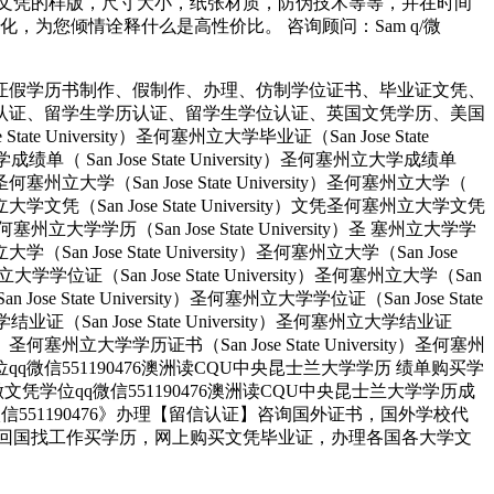
文凭的样版，尺寸大小，纸张材质，防伪技术等等，并在时间
为您倾情诠释什么是高性价比。 咨询顾问：Sam q/微
证假学历书制作、假制作、办理、仿制学位证书、毕业证文凭、
认证、留学生学历认证、留学生学位认证、英国文凭学历、美国
University）圣何塞州立大学毕业证（San Jose State
大学成绩单（ San Jose State University）圣何塞州立大学成绩单
ity）圣何塞州立大学（San Jose State University）圣何塞州立大学（
）圣何塞州立大学文凭（San Jose State University）文凭圣何塞州立大学文凭
ity）圣何塞州立大学学历（San Jose State University）圣 塞州立大学学
州立大学（San Jose State University）圣何塞州立大学（San Jose
塞州立大学学位证（San Jose State University）圣何塞州立大学（San
an Jose State University）圣何塞州立大学学位证（San Jose State
大学结业证（San Jose State University）圣何塞州立大学结业证
rsity）圣何塞州立大学学历证书（San Jose State University）圣何塞州
人做文凭学位qq微信551190476澳洲读CQU中央昆士兰大学学历 绩单购买学
业找人做文凭学位qq微信551190476澳洲读CQU中央昆士兰大学学历成
信551190476》办理【留信认证】咨询国外证书，国外学校代
回国找工作买学历，网上购买文凭毕业证，办理各国各大学文