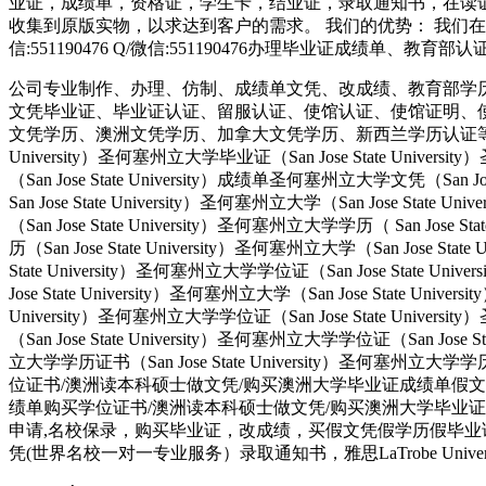
业证，成绩单，资格证，学生卡，结业证，录取通知书，在读
收集到原版实物，以求达到客户的需求。 我们的优势： 我们在
信:551190476 Q/微信:551190476办理毕业证成绩单、教
公司专业制作、办理、仿制、成绩单文凭、改成绩、教育部学
文凭毕业证、毕业证认证、留服认证、使馆认证、使馆证明、
文凭学历、澳洲文凭学历、加拿大文凭学历、新西兰学历认证等q:551190476
University）圣何塞州立大学毕业证（San Jose State Univers
（San Jose State University）成绩单圣何塞州立大学文凭（San Jos
San Jose State University）圣何塞州立大学（San Jose Stat
（San Jose State University）圣何塞州立大学学历（ San Jose S
历（San Jose State University）圣何塞州立大学（San Jose Stat
State University）圣何塞州立大学学位证（San Jose State Uni
Jose State University）圣何塞州立大学（San Jose State Univ
University）圣何塞州立大学学位证（San Jose State Univers
（San Jose State University）圣何塞州立大学学位证（San Jose 
立大学学历证书（San Jose State University）圣何塞州立
位证书/澳洲读本科硕士做文凭/购买澳洲大学毕业证成绩单假文凭学历offie
绩单购买学位证书/澳洲读本科硕士做文凭/购买澳洲大学毕业证成绩
申请,名校保录，购买毕业证，改成绩，买假文凭假学历假毕
凭(世界名校一对一专业服务）录取通知书，雅思LaTrobe Univers