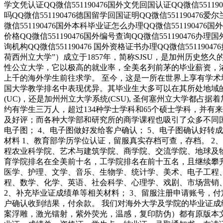
学文凭认证QQ微信551190476国外文凭回国认证QQ微信551190
吗QQ微信551190476德国留学回国证明QQ微信551190476爱
微信551190476国外本科毕业证怎么办理QQ微信551190476
价格QQ微信551190476国外编号查询QQ微信551190476办
询机构QQ微信551190476 国外资格证书办理QQ微信551190476如何
荷西州立大学”）成立于1857年，简称SJSU，是加州历史悠
性公立大学，它以极高的就业率，全美名列前茅的毕业薪资，
上千的海外学生前往求学。 至今，这是一所在世界上享有学
国大学教学排名中表现优异。其毕业生大多可以在其所处地域
(UC)，还是加州州立大学系统(CSU), 圣何塞州立大学都占据着
约有学生三万人，超过134种学士学科和65个硕士学科，并
及好评；而各种大学部和研究所的商学课程也吸引了众多不同国家
电子图； 4、电子图做好发给客户确认； 5、电子图确认好转
材料 1、教育部学历学位认证，留服真实存档可查，存档。 2
程农业科学院、艺术与建筑学院、商学院、交流学院、地球及
育学院排名在全美前十名，工学院排名在前十五名，且继续攀
医学、护理、文学、音乐、生物学、统计学、美术、电子工程
程、数学、化学、英语、社会科学、心理学、戏剧、市场营销
2、补充毕业证成绩单等相关材料； 3、留服注册申请账号，付
户确认收到结果，付余款。 我们对海外大学及学院的毕业证成
案浮雕，激光镭射，紫外荧光，温感，复印防伪）都有原版本