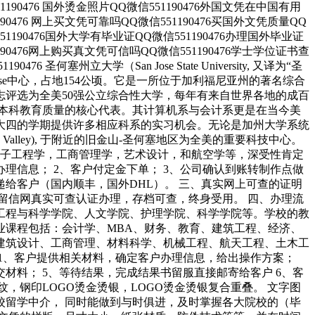
1190476 国外烫金照片QQ微信551190476外国文凭在中国有用
90476 网上买文凭可靠吗QQ微信551190476买国外文凭质量QQ
51190476国外大学有毕业证QQ微信551190476办理国外毕业证
190476网上购买真文凭可信吗QQ微信551190476学士学位证书查
圣何塞州立大学（San Jose State University, 又译为“圣
ose中心，占地154公顷。它是一所位于加利福尼亚州的著名综合
评选为全美50强公立综合性大学，每年有来自世界各地的成百
本科教育质量的核心代表。其计算机系与会计系更是在当今美
大四的学期提供许多相应科系的实习机会。无论是加州大学系统
Valley), 于附近的旧金山-圣何塞地区为全美的重要科技中心。
，电子工程学，工商管理学，艺术设计，和航空学等，深受性肯定
理信息； 2、客户付定金下单； 3、公司确认到账转制作点做
快递给客户（国内顺丰，国外DHL）。 三、真实网上可查的证明
、留信网真实可查认证办理，存档可查，终身受用。 四、办理流
工程与科学学院、人文学院、护理学院、科学学院等。学校的教
业课程包括：会计学、MBA、财务、教育、建筑工程、经济、
建筑设计、工商管理、材料科学、机械工程、航天工程、土木工
1、客户提供相关材料，确定客户办理信息，给出操作方案；
材料； 5、等待结果，完成结果书留服直接邮寄给客户 6、客
钢印LOGO烫金烫银，LOGO烫金烫银复合重叠。 文字图
留学中介， 同时能做到与时俱进，及时掌握各大院校的（毕