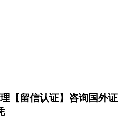
6》办理【留信认证】咨询国外证
凭