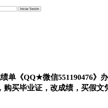
|成绩单《QQ★微信55119047
，购买毕业证，改成绩，买假文