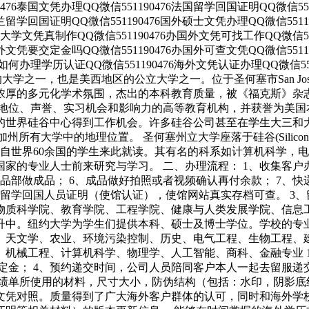
476泰国文凭办理QQ微信551190476法国留学回国证明QQ微信55
尔兰留学回国证明QQ微信551190476国外硕士文凭办理QQ微信5511
国外大学文凭真制作QQ微信551190476办国外文凭可找工作QQ微信5
理国外文凭要交定金吗QQ微信551190476办国外可查文凭QQ微信551
办理学历认证QQ微信551190476海外文凭认证办理QQ微信551190476 
久的大学之一，也是美西地区的公立大学之一。位于圣何塞市San J
浓厚的多元化学术氛围，杰出的本科教育质量，被《福克斯》杂志
术地位、声誉、实习机会和影响力的高等教育机构，并获誉为美国
的世界硅谷中心得到工作机会。许多硅谷公司甚至在学生大三和
加州所有大学中的地理位置。 圣何塞州立大学座落于硅谷(Silicon 
有来自世界60余国的学生来此就读。其有名的科系如计算机科学
的专业人士前来研究与学习。 二、办理流程： 1、收集客户办
成品部做成品； 6、成品做好拍照或者视频确认再付余款； 7、
、留学回国人员证明（使馆认证），使馆网站真实存档可查。 3
物质科学院、教育学院、工程学院、健康与人类发展学院、信息
升中。纽约大学为学生们提供本科、硕士及博士学位。学校的专
、天文学、农业、环境污染控制、历史、电气工程、生物工程、
、机械工程、计算机科学、物理学、人工智能、商科、金融专业 
定金； 4、预约递交时间，公司人员陪同客户本人一起去留服递交
绩单所使用的材料，尺寸大小，防伪结构（包括：水印，阴影底纹，
文凭对照。质量得到了广大海外客户群体的认可，同时和海外学校