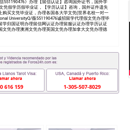
信551190476》办理【留信认证】咨询国外证书，国外学
假文凭假学历假毕业证，【学历认证】咨询，国外证件遗失
上购买文凭毕业证，办理各国各大学文凭(世界名校一对一
onal UniversityQ/薇551190476诚招留学代理假文凭办理毕
留学归国证明办理留信网认证办理留服认证办理学历认证
国文凭办理澳洲文凭办理英国文凭办理加拿大文凭办理德
+留学回国人员证明+教育部认证,录取通知书，雅思。（全
完美交代）； 2、雅思、托福，OFFER，在读证明，学生
请工签都可以用到）。 注：上述材料，随时都可以安排办
间都可以根据客户要求安排。 国内找工作假的毕业证可以
551190476要定居国外需要办理什么材料551190476入
入职国企/事业单位需要些什么材料551190476办理假毕业证
证丢了怎么办, 没有正常毕业怎么办理毕业证,没毕业可以办学
业551190476您是否因为递交材料不齐而被拒之门外
得不到教育部认证在校挂科了不想读了,成绩不理想毕不了业怎
本科/研究生文凭551190476如何办理本科/硕士毕业证
0 616 159
1-305-507-8029
里可以买国外文凭551190476国外本科毕业证怎么办理
476怎么办理 外假毕业证551190476哪里可以制作美国毕业证
76留学生在哪里可以买假毕业证551190476哪里可以办理加拿
可以吗551190476哪里可以办理水印成绩单551190476
查出来吗551190476假文凭网上能查到吗551190476 如
业证QQ微信551190476国外毕业证去哪认证QQ微信
国外毕业证外壳定制QQ微信551190476快速代办国外毕业证QQ
90476国外留学文凭认证QQ微信551190476国外文凭回国认