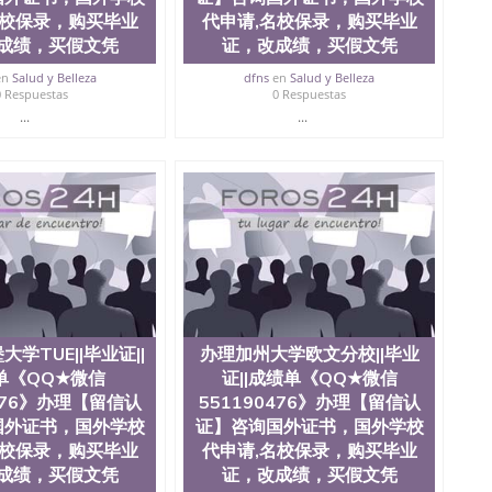
名校保录，购买毕业
代申请,名校保录，购买毕业
成绩，买假文凭
证，改成绩，买假文凭
en
Salud y Belleza
dfns
en
Salud y Belleza
0 Respuestas
0 Respuestas
...
...
学TUE||毕业证||
办理加州大学欧文分校||毕业
单《QQ★微信
证||成绩单《QQ★微信
0476》办理【留信认
551190476》办理【留信认
国外证书，国外学校
证】咨询国外证书，国外学校
名校保录，购买毕业
代申请,名校保录，购买毕业
成绩，买假文凭
证，改成绩，买假文凭