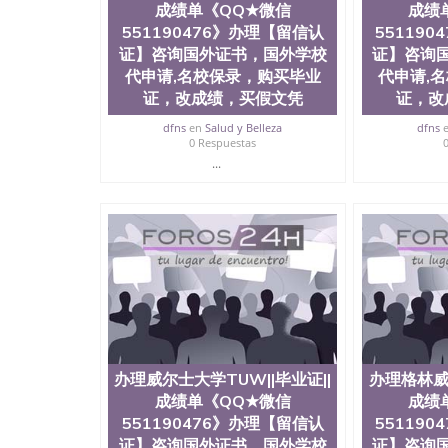
成绩单《QQ★微信
成绩
代申请,名校保录，购买毕业证，改成绩，买假
551190476》办理【留信认
55119
办，制作文凭，学历，回国找工作买学历，网上
证】咨询国外证书，国外学校
业服务）录取通知书，雅思The Australian National 
证】咨询
代申请,名校保录，购买毕业
代申请,
证，改成绩，买假文凭
证，改
dfns
en
Salud y Belleza
dfns
0 Respuestas
...
办理威尔士大学TUW||毕业证||
办理格林威治
成绩单《QQ★微信
成绩
551190476》办理【留信认
55119
证】咨询国外证书，国外学校
证】咨询