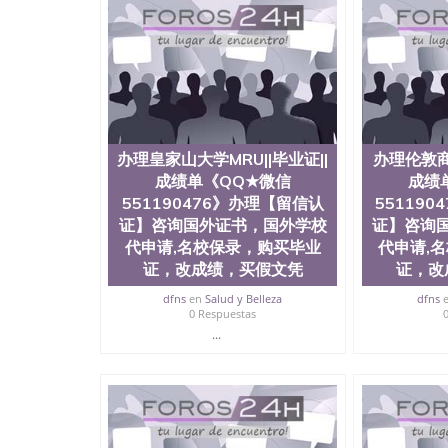
证QQ微信551190476泰国文凭办理QQ微信5511
QQ微信551190476外国文凭在中国有用吗QQ微信5
学回国证明QQ微信551190476国外硕士文凭办理QQ
国外文凭质量QQ微信551190476国外本科毕业证
551190476办国外文凭可找工作QQ微信55119
格QQ微信551190476国外编号查询QQ微信5511
查文凭QQ微信551190476网上购买真文凭可信吗
551190476 国外资格证书办理QQ微信551190
办理皇家山大学MRU||毕业证||
办理伦敦商学
微信551190476 圣何塞州立大学（San Jose Sta
成绩单《QQ★微信
成绩
称SJSU，是加州历史悠久的大学之一，也是美西
551190476》办理【留信认
55119
154公顷。它是一所位于加利福尼亚州的著名综
资，浓厚的多元化学术氛围，杰出的本科教育质
证】咨询国外证书，国外学校
证】咨询
每年有来自世界各地的成百上千的海外学生前往
代申请,名校保录，购买毕业
代申请,
习机会和影响力的高等教育机构，并获誉为美国
证，改成绩，买假文凭
证，改
今美国大学教学排名中表现优异。其毕业生大多
谷公司甚至在学生大三和大四的学期提供许多相应
dfns
en
Salud y Belleza
dfns
0 Respuestas
州立大学系统(CSU), 圣何塞州立大学都占据
...
(Silicon Valley), 于附近的旧金山-圣
科和65个硕士学科，并有来自世界60余国的学
商管理学，艺术设计，和航空学等，深受性肯定
不同国家的专业人士前来研究与学习。 二、办理流
公司确认到账转制作点做电子图； 4、电子图做好
成品做好拍照或者视频确认再付余款； 7、快递