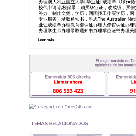
办理澳大利亚国立大学||毕业证||成绩单《QQ★微
校代申请,名校保录，购买毕业证，改成绩，买
补办，制作文凭，学历，回国找工作买学历，网
专业服务）录取通知书，雅思The Australian Nati
业证成绩单办理教育部认证办理大使馆认证办理
办理学生卡办理录取通知书办理学位证书办理美
国文凭 一、快速办理材料： 1、毕业证+成绩单
- Leer más -
套留学回国必备证明材料，给父母及亲朋好友一份
卡等留学相关材料（申请学校、转学，甚至是申
理，毕业证成绩单，学校，专业，学位，毕业时
用吗551190476假的毕业证成绩单可以办学历认证吗
职事业单位/国企假的毕业证会查吗551190476
在国内能用吗, 挂科拿不到毕业证怎么办, 毕业
历认证吗,您是否因为中途辍学、挂科而没有正常毕
551190476您是否因没正常毕业而导致回国
么办551190476找工作没有文凭怎么办,怎么办理
806 533 423
91
551190476网上买文凭可靠吗551190476哪
551190476国外大学文凭可以打工作吗551190
551190476哪里可以办理澳洲毕业证5511904
大毕业证551190476申请学校办理假的毕业证成绩单
哪里可以修改成绩单GPA分数551190476假毕业证能
TEMAS RELACIONADOS:
何拿到国外毕业证QQ微信551190476办假大学毕
551190476找毕业证封皮QQ微信551190476
微信551190476快速拿到国外文凭QQ微信5511