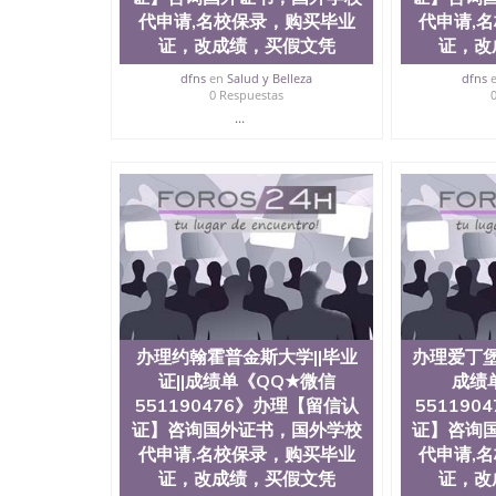
代申请,名校保录，购买毕业
代申请,
证，改成绩，买假文凭
证，改
dfns
en
Salud y Belleza
dfns
0 Respuestas
...
办理约翰霍普金斯大学||毕业
办理爱丁堡大
证||成绩单《QQ★微信
成绩
551190476》办理【留信认
55119
证】咨询国外证书，国外学校
证】咨询
代申请,名校保录，购买毕业
代申请,
证，改成绩，买假文凭
证，改