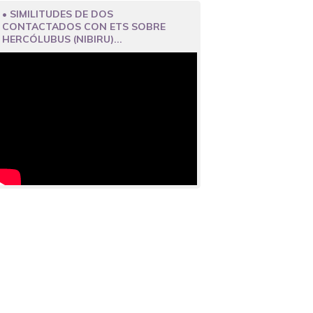
• SIMILITUDES DE DOS
CONTACTADOS CON ETS SOBRE
HERCÓLUBUS (NIBIRU)...