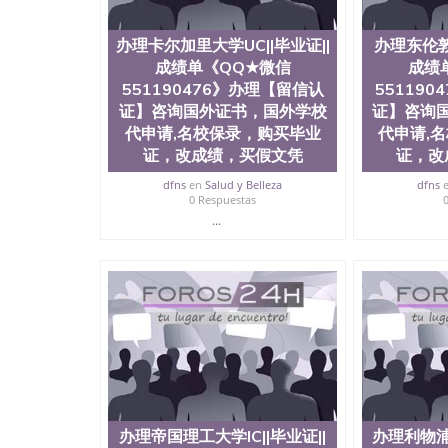
历、新西兰学历认证等q:551190476 微信：55119
University）圣何塞州立大学毕业证（San Jose St
办理卡尔加里大学UC||毕业证||
办理东伦敦大
University）圣何塞州立大学成绩单（San Jose Sta
University）圣何塞州立大学成绩单（San Jose S
成绩单《QQ★微信
成绩
State University）圣何塞州立大学（San Jose St
551190476》办理【留信认
55119
University）圣何塞州立大学（ San Jose State Un
证】咨询国外证书，国外学校
证】咨询
圣何塞州立大学文凭（San Jose State Universit
代申请,名校保录，购买毕业
代申请,
圣何塞州立大学文凭（San Jose State Universit
证，改成绩，买假文凭
证，改
塞州立大学学历（San Jose State University）
大学学历（San Jose State University）圣何塞
dfns
en
Salud y Belleza
dfns
（San Jose State University）圣何塞州立大学（S
0 Respuestas
State University）圣何塞州立大学学位证（San J
...
State University）圣何塞州立大学学位证（San Jos
University）圣何塞州立大学（San Jose State Un
何塞州立大学（San Jose State University）圣
立大学学位证（San Jose State University）圣
立大学结业证（San Jose State University）圣
立大学学位证（San Jose State University）圣
立大学学历证书（San Jose State University）
塞州立大学学历证书（San Jose State Unive
读CQU中央昆士兰大学学历 绩单购买学位证书
学历offieUniversityofSouthernQueens
央昆士兰大学学历成绩单购买学位证书/澳洲读
办理帝国理工大学IC||毕业证||
办理利物浦U
理澳大利亚国立大学||毕业证||成绩单《QQ★微信