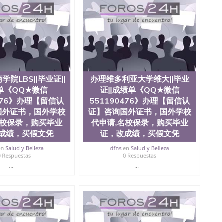
90476法国留学回国证明QQ微信551190476 国外烫金照片
51190476德国留学回国证明QQ微信551190476爱尔兰留
微信551190476 网上买文凭可靠吗QQ微信551190476买
怎么办理QQ微信551190476国外大学文凭真制作QQ微信
0476国外大学有毕业证QQ微信551190476办理国外毕业证价
90476办理国外文凭要交定金吗QQ微信551190476办国外可
QQ微信551190476学士学位证书查询机构QQ微信
476如何办理学历认证QQ微信551190476海外文凭认证办理QQ
院LBS||毕业证||
办理维多利亚大学维大||毕业
te University, 又译为“圣荷西州立大学”）成立于1857年，简
单《QQ★微信
证||成绩单《QQ★微信
地区的公立大学之一。位于圣何塞市San Jose中心，占地
0476》办理【留信认
551190476》办理【留信认
合性公立大学，它以极高的就业率，全美名列前茅的毕业薪
量，被《福克斯》杂志评选为全美50强公立综合性大学，
国外证书，国外学校
证】咨询国外证书，国外学校
求学。 至今，这是一所在世界上享有学术地位、声誉、实
名校保录，购买毕业
代申请,名校保录，购买毕业
本科教育质量的核心代表。其计算机系与会计系更是在当
成绩，买假文凭
证，改成绩，买假文凭
可以在其所处地域的世界硅谷中心得到工作机会。许多硅
科系的实习机会。无论是加州大学系统(UC)，还是加州
en
Salud y Belleza
dfns
en
Salud y Belleza
0 Respuestas
0 Respuestas
着加州所有大学中的地理位置。 圣何塞州立大学座落于硅谷
...
...
何塞地区为全美的重要科技中心。约有学生三万人，超过134种学士学
生来此就读。其有名的科系如计算机科学，电子工程学，工
及好评；而各种大学部和研究所的商学课程也吸引了众多
程： 1、收集客户办理信息； 2、客户付定金下单； 3、
发给客户确认； 5、电子图确认好转成品部做成品； 6、
给客户（国内顺丰，国外DHL）。 三、真实网上可查的证