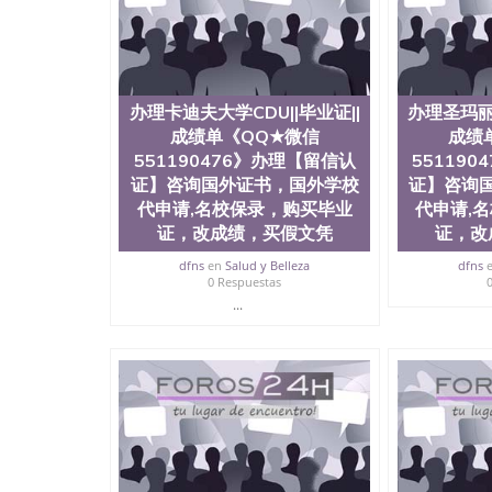
明材料 1、教育部学历学位认证，留服真实存档
站真实存档可查。 3、留信网真实可查认证办理
与建筑学院、商学院、交流学院、地球及物质科
工程与科学学院、人文学院、护理学院、科学学
前十五名，且继续攀升中。纽约大学为学生们提
学、MBA、财务、教育、建筑工程、经济、医
办理卡迪夫大学CDU||毕业证||
办理圣玛丽大
程、天文学、农业、环境污染控制、历史、电气
成绩单《QQ★微信
成绩
工程、航天工程、土木工程、数学、化学、英语
551190476》办理【留信认
55119
机科学、物理学、人工智能、商科、金融专业 
证】咨询国外证书，国外学校
证】咨询
案； 2、补充毕业证成绩单等相关材料； 3、留
代申请,名校保录，购买毕业
代申请,
同客户本人一起去留服递交材料； 5、等待结果
证，改成绩，买假文凭
证，改
付余款。 我们对海外大学及学院的毕业证成绩
底纹，钢印LOGO烫金烫银，LOGO烫金烫银复
dfns
en
Salud y Belleza
dfns
防伪）都有原版本文凭对照。质量得到了广大海
0 Respuestas
到与时俱进，及时掌握各大院校的（毕业证，成
...
等相关材料）的版本更新信息， 能够在时间掌
等等，并在时间收集到原版实物，以求达到客户的
较高性价比，通过品质和效率不断优化，为您倾情诠
信:551190476 Q/微信:551190476办
公司专业制作、办理、仿制、成绩单文凭、改成
文凭、假文凭假毕业证假学历书制作、假制作、
认证、留服认证、使馆认证、使馆证明、使馆留
认证、留学生学历认证、留学生学位认证、英国