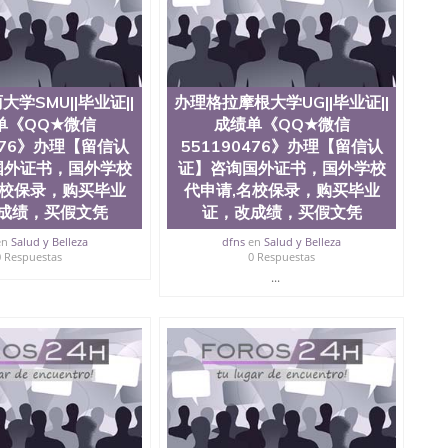
可查，存档。 2、留学回国人员证明（使馆认证），使馆网
，存档可查，终身受用。 四、办理流程农业科学院、艺术
学院、教育学院、工程学院、健康与人类发展学院、信息
院等。学校的教育学院排名在全美前十名，工学院排名在
供本科、硕士及博士学位。学校的专业课程包括：会计
学、护理、文学、音乐、生物学、统计学、美术、电子工
学SMU||毕业证||
办理格拉摩根大学UG||毕业证||
工程、生物工程、建筑设计、工商管理、材料科学、机械
单《QQ★微信
成绩单《QQ★微信
、社会科学、心理学、戏剧、市场营销、机械工程、计算
0476》办理【留信认
551190476》办理【留信认
1、客户提供相关材料，确定客户办理信息，给出操作方
国外证书，国外学校
证】咨询国外证书，国外学校
服注册申请账号，付定金； 4、预约递交时间，公司人员陪
名校保录，购买毕业
代申请,名校保录，购买毕业
，完成结果书留服直接邮寄给客户 6、客户确认收到结果，
成绩，买假文凭
证，改成绩，买假文凭
单所使用的材料，尺寸大小，防伪结构（包括：水印，阴影
合重叠。 文字图案浮雕，激光镭射，紫外荧光，温感，复印
en
Salud y Belleza
dfns
en
Salud y Belleza
外客户群体的认可，同时和海外学校留学中介， 同时能做
0 Respuestas
0 Respuestas
绩单，资格证，学生卡，结业证，录取通知书，在读证明
...
握的海外学历文凭的样版，尺寸大小，纸张材质，防伪技术
需求。 我们的优势： 我们在保证合理定价的同时，坚持
释什么是高性价比。 咨询顾问：Sam q/微
理毕业证成绩单、教育部认证,录取通知书，雅思，留学回国证明.
绩、教育部学历学位认证、毕业证、成绩单、文凭、学历
办理、仿制学位证书、毕业证文凭、文凭毕业证、毕业证
学回国人员证明、留学生认证、学历认证、文凭认证学位
文凭学历、美国文凭学历、澳洲文凭学历、加拿大文凭学