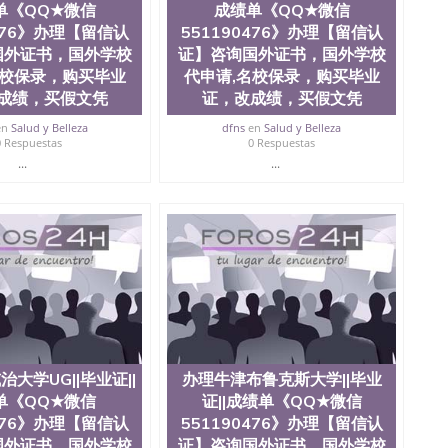
单《QQ★微信
成绩单《QQ★微信
文凭假学历假毕业证，【学历认证】咨询，国外证件遗失补
0476》办理【留信认
551190476》办理【留信认
购买文凭毕业证，办理各国各大学文凭(世界名校一对一专
University
国外证书，国外学校
证】咨询国外证书，国外学校
名校保录，购买毕业
代申请,名校保录，购买毕业
成绩，买假文凭
证，改成绩，买假文凭
en
Salud y Belleza
dfns
en
Salud y Belleza
0 Respuestas
0 Respuestas
...
...
大学UG||毕业证||
办理牛津布鲁克斯大学||毕业
单《QQ★微信
证||成绩单《QQ★微信
0476》办理【留信认
551190476》办理【留信认
国外证书，国外学校
证】咨询国外证书，国外学校