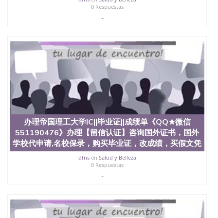
（San Jose State University）澳洲读书未毕业找人做
0 Respuestas
文凭学位qq微信551190476澳洲读CQU中央昆士兰大
...
学学历 绩单购买学位证书/澳洲读本科硕士做文凭/购
买澳洲大学毕业证成绩单假文凭学历
offieUniversityofSouthernQueensland 澳洲读书未毕
业找人做文凭学位qq微信551190476澳洲读CQU中央
昆士兰大学学历成绩单购买学位证书/澳洲读本科硕
士做文凭/购买澳洲大学毕业证成绩单假文凭学历办
理维多利亚大学维大||毕业证||成绩单《QQ★微信
551190476》办理【留信认证】咨询国外证书，国外
学校代申请,名校保录，购买毕业证，改成绩，买假文
凭假学历假毕业证，【学历认证】咨询，国外证件遗
失补办，制作文凭，学历，回国找工作买学历，网上
办理帝国理工大学IC||毕业证||成绩单《QQ★微信
购买文凭毕业证，办理各国各大学文凭(世界名校一对
一专业服务）录取通知书，雅思Victoria University
551190476》办理【留信认证】咨询国外证书，国外
学校代申请,名校保录，购买毕业证，改成绩，买假文凭
dfns
en
Salud y Belleza
0 Respuestas
...