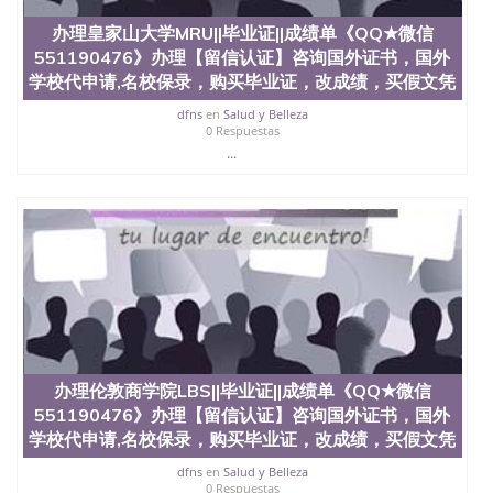
551190476 如何拿到国外毕业证QQ微信551190476办
办理皇家山大学MRU||毕业证||成绩单《QQ★微信
假大学毕业证QQ微信551190476国外毕业证去哪认证
551190476》办理【留信认证】咨询国外证书，国外
QQ微信551190476找毕业证封皮QQ微信551190476国
外毕业证外壳定制QQ微信551190476快速代办国外毕
学校代申请,名校保录，购买毕业证，改成绩，买假文凭
业证QQ微信551190476快速拿到国外文凭QQ微信
dfns
en
Salud y Belleza
551190476国外留学文凭认证QQ微信551190476国外
0 Respuestas
文凭回国认证QQ微信551190476泰国文凭办理QQ微
...
信551190476法国留学回国证明QQ微信551190476 国
外烫金照片QQ微信551190476外国文凭在中国有用吗
QQ微信551190476德国留学回国证明QQ微信
551190476爱尔兰留学回国证明QQ微信551190476国
外硕士文凭办理QQ微信551190476 网上买文凭可靠
吗QQ微信551190476买国外文凭质量QQ微信
551190476国外本科毕业证怎么办理QQ微信
551190476国外大学文凭真制作QQ微信551190476办
国外文凭可找工作QQ微信551190476国外大学有毕业
证QQ微信551190476办理国外毕业证价格QQ微信
551190476国外编号查询QQ微信551190476办理国外
办理伦敦商学院LBS||毕业证||成绩单《QQ★微信
文凭要交定金吗QQ微信551190476办国外可查文凭
551190476》办理【留信认证】咨询国外证书，国外
QQ微信551190476网上购买真文凭可信吗QQ微信
551190476学士学位证书查询机构QQ微信551190476
学校代申请,名校保录，购买毕业证，改成绩，买假文凭
国外资格证书办理QQ微信551190476如何办理学历认
dfns
en
Salud y Belleza
证QQ微信551190476海外文凭认证办理QQ微信
0 Respuestas