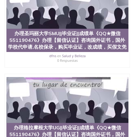
也吸引了众多不同国家的专业人士前来研究与学习。
二、办理流程： 1、收集客户办理信息； 2、客户付
定金下单； 3、公司确认到账转制作点做电子图；
4、电子图做好发给客户确认； 5、电子图确认好转成
品部做成品； 6、成品做好拍照或者视频确认再付余
款； 7、快递给客户（国内顺丰，国外DHL）。 三、
办理圣玛丽大学SMU||毕业证||成绩单《QQ★微信
真实网上可查的证明材料 1、教育部学历学位认证，
551190476》办理【留信认证】咨询国外证书，国外
留服真实存档可查，存档。 2、留学回国人员证明
学校代申请,名校保录，购买毕业证，改成绩，买假文凭
（使馆认证），使馆网站真实存档可查。 3、留信网
真实可查认证办理，存档可查，终身受用。 四、办理
dfns
en
Salud y Belleza
0 Respuestas
流程农业科学院、艺术与建筑学院、商学院、交流学
院、地球及物质科学院、教育学院、工程学院、健康
与人类发展学院、信息工程与科学学院、人文学院、
护理学院、科学学院等。学校的教育学院排名在全美
前十名，工学院排名在前十五名，且继续攀升中。纽
约大学为学生们提供本科、硕士及博士学位。学校的
专业课程包括：会计学、MBA、财务、教育、建筑工
程、经济、医学、护理、文学、音乐、生物学、统计
学、美术、电子工程、天文学、农业、环境污染控
制、历史、电气工程、生物工程、建筑设计、工商管
理、材料科学、机械工程、航天工程、土木工程、数
学、化学、英语、社会科学、心理学、戏剧、市场营
办理格拉摩根大学UG||毕业证||成绩单《QQ★微信
销、机械工程、计算机科学、物理学、人工智能、商
551190476》办理【留信认证】咨询国外证书，国外