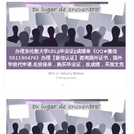
教育部学历学位认证、毕业证、成绩单、文凭、学历
文凭、假文凭假毕业证假学历书制作、假制作、办
理、仿制学位证书、毕业证文凭、文凭毕业证、毕业
证认证、留服认证、使馆认证、使馆证明、使馆留学
回国人员证明、留学生认证、学历认证、文凭认证学
位认证、留学生学历认证、留学生学位认证、英国文
凭学历、美国文凭学历、澳洲文凭学历、加拿大文凭
学历、新西兰学历认证等q:551190476 微信：
551190476 圣何塞州立大学毕业证（San Jose State
办理东伦敦大学UEL||毕业证||成绩单《QQ★微信
University）圣何塞州立大学毕业证（San Jose State
551190476》办理【留信认证】咨询国外证书，国外
University）圣何塞州立大学毕业证（San Jose State
学校代申请,名校保录，购买毕业证，改成绩，买假文凭
University）圣何塞州立大学成绩单（San Jose State
University）圣何塞州立大学成绩单（ San Jose State
dfns
en
Salud y Belleza
University）圣何塞州立大学成绩单（San Jose State
0 Respuestas
University）成绩单圣何塞州立大学文凭（San Jose
...
State University）圣何塞州立大学（San Jose State
University）圣何塞州立大学（San Jose State
University）圣何塞州立大学（ San Jose State
University）圣何塞州立大学（San Jose State
University）圣何塞州立大学文凭（San Jose State
University）圣何塞州立大学文凭（San Jose State
University）文凭圣何塞州立大学文凭（San Jose
State University）圣何塞州立大学学历（ San Jose
State University）圣何塞州立大学学历（San Jose