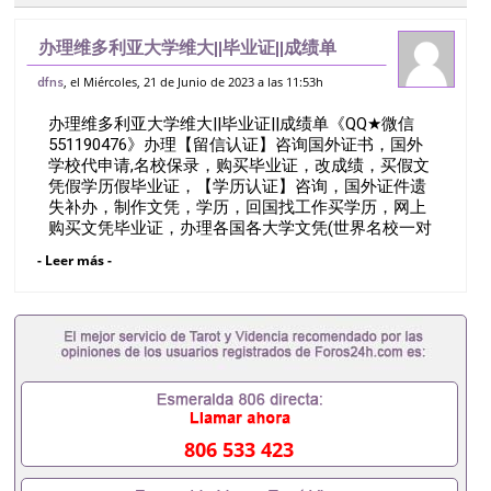
办理维多利亚大学维大||毕业证||成绩单
《QQ★微信551190476》办理【留信认
, el Miércoles, 21 de Junio de 2023 a las 11:53h
dfns
证】咨询国外证书，国外学校代申请,名校
办理维多利亚大学维大||毕业证||成绩单《QQ★微信
保录，购买毕业证，改成绩，买假文凭
551190476》办理【留信认证】咨询国外证书，国外
学校代申请,名校保录，购买毕业证，改成绩，买假文
凭假学历假毕业证，【学历认证】咨询，国外证件遗
失补办，制作文凭，学历，回国找工作买学历，网上
购买文凭毕业证，办理各国各大学文凭(世界名校一对
一专业服务）录取通知书，雅思Victoria UniversityQ/
- Leer más -
薇551190476诚招留学代理假文凭办理毕业证成绩单
办理教育部认证办理大使馆认证办理留学归国证明办
理留信网认证办理留服认证办理学历认证办理学生卡
办理录取通知书办理学位证书办理美国文凭办理澳洲
文凭办理英国文凭办理加拿大文凭办理德国文凭 一、
快速办理材料： 1、毕业证+成绩单+留学回国人员证
明+教育部认证,录取通知书，雅思。（全套留学回国
必备证明材料，给父母及亲朋好友一份完美交代）；
2、雅思、托福，OFFER，在读证明，学生卡等留学
806 533 423
相关材料（申请学校、转学，甚至是申请工签都可以
用到）。 注：上述材料，随时都可以安排办理，毕业