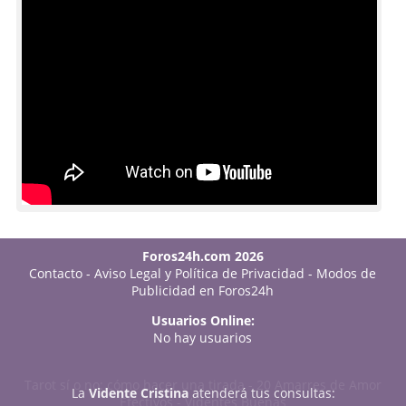
Foros24h.com 2026
Contacto
-
Aviso Legal y Política de Privacidad
-
Modos de
Publicidad en Foros24h
Usuarios Online:
No hay usuarios
Tarot sí o no: cómo hacer una tirada
-
20 Amarres de Amor
La
Vidente Cristina
atenderá tus consultas:
Efectivos
-
Videntes Buenas