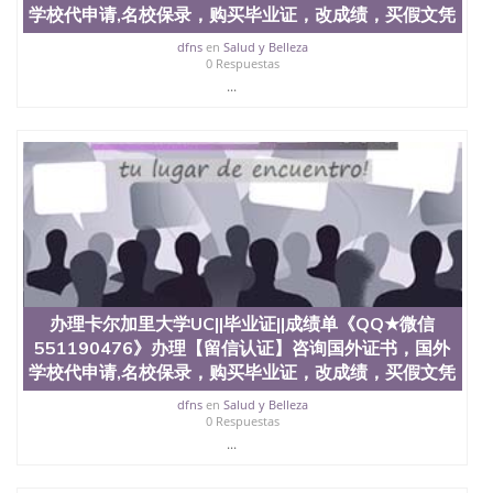
科、金融专业 1、客户提供相关材料，确定客户办理
学校代申请,名校保录，购买毕业证，改成绩，买假文凭
信息，给出操作方案； 2、补充毕业证成绩单等相关
材料； 3、留服注册申请账号，付定金； 4、预约递
dfns
en
Salud y Belleza
交时间，公司人员陪同客户本人一起去留服递交材
0 Respuestas
料； 5、等待结果，完成结果书留服直接邮寄给客户
...
6、客户确认收到结果，付余款。 我们对海外大学及
学院的毕业证成绩单所使用的材料，尺寸大小，防伪
结构（包括：水印，阴影底纹，钢印LOGO烫金烫
银，LOGO烫金烫银复合重叠。 文字图案浮雕，激光
镭射，紫外荧光，温感，复印防伪）都有原版本文凭
对照。质量得到了广大海外客户群体的认可，同时和
海外学校留学中介， 同时能做到与时俱进，及时掌握
各大院校的（毕业证，成绩单，资格证，学生卡，结
业证，录取通知书，在读证明等相关材料）的版本更
新信息， 能够在时间掌握的海外学历文凭的样版，尺
寸大小，纸张材质，防伪技术等等，并在时间收集到
办理卡尔加里大学UC||毕业证||成绩单《QQ★微信
原版实物，以求达到客户的需求。 我们的优势： 我
551190476》办理【留信认证】咨询国外证书，国外
们在保证合理定价的同时，坚持较高性价比，通过品
学校代申请,名校保录，购买毕业证，改成绩，买假文凭
质和效率不断优化，为您倾情诠释什么是高性价比。
咨询顾问：Sam q/微信:551190476 Q/微
dfns
en
Salud y Belleza
信:551190476办理毕业证成绩单、教育部认证,录取通
0 Respuestas
知书，雅思，留学回国证明.
...
公司专业制作、办理、仿制、成绩单文凭、改成绩、