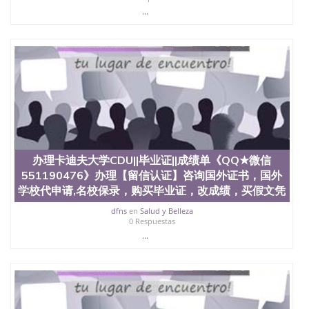
551190476 圣何塞州立大学（San Jose State
...
University, 又译为“圣荷西州立大学”）成立于1857
年，简称SJSU，是加州历史悠久的大学之一，也是美
西地区的公立大学之一。位于圣何塞市San Jose中
心，占地154公顷。它是一所位于加利福尼亚州的著
名综合性公立大学，它以极高的就业率，全美名列前
茅的毕业薪资，浓厚的多元化学术氛围，杰出的本科
教育质量，被《福克斯》杂志评选为全美50强公立综
合性大学，每年有来自世界各地的成百上千的海外学
生前往求学。 至今，这是一所在世界上享有学术地
位、声誉、实习机会和影响力的高等教育机构，并获
誉为美国本科教育质量的核心代表。其计算机系与会
办理卡迪夫大学CDU||毕业证||成绩单《QQ★微信
计系更是在当今美国大学教学排名中表现优异。其毕
业生大多可以在其所处地域的世界硅谷中心得到工作
551190476》办理【留信认证】咨询国外证书，国外
机会。许多硅谷公司甚至在学生大三和大四的学期提
学校代申请,名校保录，购买毕业证，改成绩，买假文凭
供许多相应科系的实习机会。无论是加州大学系统
dfns
en
Salud y Belleza
(UC)，还是加州州立大学系统(CSU), 圣何塞州立大学
0 Respuestas
都占据着加州所有大学中的地理位置。 圣何塞州立大
...
学座落于硅谷(Silicon Valley), 于附近的旧金山-圣何塞
地区为全美的重要科技中心。约有学生三万人，超过
134种学士学科和65个硕士学科，并有来自世界60余
国的学生来此就读。其有名的科系如计算机科学，电
子工程学，工商管理学，艺术设计，和航空学等，深
受性肯定及好评；而各种大学部和研究所的商学课程