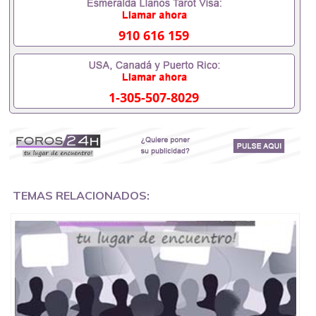
证成绩单，学校，专业，学位，毕业时间都可以根据
客户要求安排。 国内找工作假的毕业证可以用吗
551190476假的毕业证成绩单可以办学历认证吗
910 616 159
551190476要定居国外需要办理什么材料551190476
入职事业单位/国企假的毕业证会查吗551190476入职
国企/事业单位需要些什么材料551190476办理假毕业
证在国内能用吗, 挂科拿不到毕业证怎么办, 毕业证丢
1-305-507-8029
了怎么办, 没有正常毕业怎么办理毕业证,没毕业可以
办学历认证吗,您是否因为中途辍学、挂科而没有正常
毕业551190476您是否因为递交材料不齐而被拒之门
外551190476您是否因没正常毕业而导致回国得不到
教育部认证在校挂科了不想读了,成绩不理想毕不了业
怎么办551190476找工作没有文凭怎么办,怎么办理本
科/研究生文凭551190476如何办理本科/硕士毕业证
551190476网上买文凭可靠吗551190476哪里可以买
TEMAS RELACIONADOS:
国外文凭551190476国外本科毕业证怎么办理
551190476国外大学文凭可以打工作吗551190476怎
么办理 外假毕业证551190476哪里可以制作美国毕业
证551190476哪里可以办理澳洲毕业证551190476留
学生在哪里可以买假毕业证551190476哪里可以办理
加拿大毕业证551190476申请学校办理假的毕业证成
绩单可以吗551190476哪里可以办理水印成绩单
551190476哪里可以修改成绩单GPA分数551190476
假毕业证能查出来吗551190476假文凭网上能查到吗