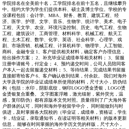
学院排名在全美前十名，工学院排名在前十五名，且继续攀升
中。纽约大学为学生们提供本科、硕士及博士学位。学校的专
业课程包括：会计学、MBA、财务、教育、建筑工程、经
济、医学、护理、文学、音乐、生物学、统计学、美术、电子
工程、天文学、农业、环境污染控制、历史、电气工程、生物
工程、建筑设计、工商管理、材料科学、机械工程、航天工
程、土木工程、数学、化学、英语、社会科学、心理学、戏
剧、市场营销、机械工程、计算机科学、物理学、人工智能、
商科、金融专业 1、客户提供相关材料，确定客户办理信息，
给出操作方案； 2、补充毕业证成绩单等相关材料； 3、留服
注册申请账号，付定金； 4、预约递交时间，公司人员陪同客
户本人一起去留服递交材料； 5、等待结果，完成结果书留服
直接邮寄给客户 6、客户确认收到结果，付余款。 我们对海外
大学及学院的毕业证成绩单所使用的材料，尺寸大小，防伪结
构（包括：水印，阴影底纹，钢印LOGO烫金烫银，LOGO烫
金烫银复合重叠。 文字图案浮雕，激光镭射，紫外荧光，温
感，复印防伪）都有原版本文凭对照。质量得到了广大海外客
户群体的认可，同时和海外学校留学中介， 同时能做到与时
俱进，及时掌握各大院校的（毕业证，成绩单，资格证，学生
卡，结业证，录取通知书，在读证明等相关材料）的版本更新
信息， 能够在时间掌握的海外学历文凭的样版，尺寸大小，