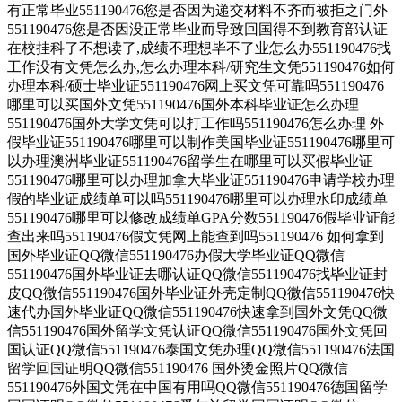
有正常毕业551190476您是否因为递交材料不齐而被拒之门外
551190476您是否因没正常毕业而导致回国得不到教育部认证
在校挂科了不想读了,成绩不理想毕不了业怎么办551190476找
工作没有文凭怎么办,怎么办理本科/研究生文凭551190476如何
办理本科/硕士毕业证551190476网上买文凭可靠吗551190476
哪里可以买国外文凭551190476国外本科毕业证怎么办理
551190476国外大学文凭可以打工作吗551190476怎么办理 外
假毕业证551190476哪里可以制作美国毕业证551190476哪里可
以办理澳洲毕业证551190476留学生在哪里可以买假毕业证
551190476哪里可以办理加拿大毕业证551190476申请学校办理
假的毕业证成绩单可以吗551190476哪里可以办理水印成绩单
551190476哪里可以修改成绩单GPA分数551190476假毕业证能
查出来吗551190476假文凭网上能查到吗551190476 如何拿到
国外毕业证QQ微信551190476办假大学毕业证QQ微信
551190476国外毕业证去哪认证QQ微信551190476找毕业证封
皮QQ微信551190476国外毕业证外壳定制QQ微信551190476快
速代办国外毕业证QQ微信551190476快速拿到国外文凭QQ微
信551190476国外留学文凭认证QQ微信551190476国外文凭回
国认证QQ微信551190476泰国文凭办理QQ微信551190476法国
留学回国证明QQ微信551190476 国外烫金照片QQ微信
551190476外国文凭在中国有用吗QQ微信551190476德国留学