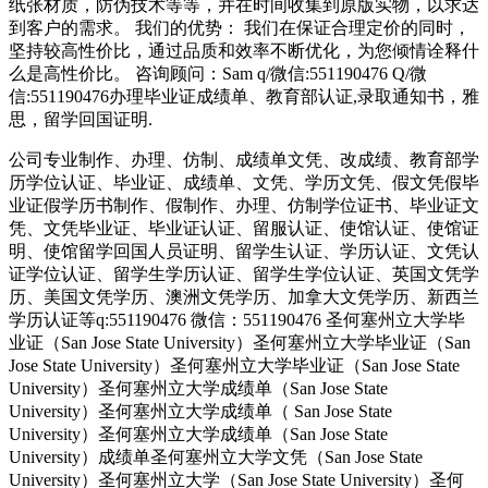
纸张材质，防伪技术等等，并在时间收集到原版实物，以求达
到客户的需求。 我们的优势： 我们在保证合理定价的同时，
坚持较高性价比，通过品质和效率不断优化，为您倾情诠释什
么是高性价比。 咨询顾问：Sam q/微信:551190476 Q/微
信:551190476办理毕业证成绩单、教育部认证,录取通知书，雅
思，留学回国证明.
公司专业制作、办理、仿制、成绩单文凭、改成绩、教育部学
历学位认证、毕业证、成绩单、文凭、学历文凭、假文凭假毕
业证假学历书制作、假制作、办理、仿制学位证书、毕业证文
凭、文凭毕业证、毕业证认证、留服认证、使馆认证、使馆证
明、使馆留学回国人员证明、留学生认证、学历认证、文凭认
证学位认证、留学生学历认证、留学生学位认证、英国文凭学
历、美国文凭学历、澳洲文凭学历、加拿大文凭学历、新西兰
学历认证等q:551190476 微信：551190476 圣何塞州立大学毕
业证（San Jose State University）圣何塞州立大学毕业证（San
Jose State University）圣何塞州立大学毕业证（San Jose State
University）圣何塞州立大学成绩单（San Jose State
University）圣何塞州立大学成绩单（ San Jose State
University）圣何塞州立大学成绩单（San Jose State
University）成绩单圣何塞州立大学文凭（San Jose State
University）圣何塞州立大学（San Jose State University）圣何