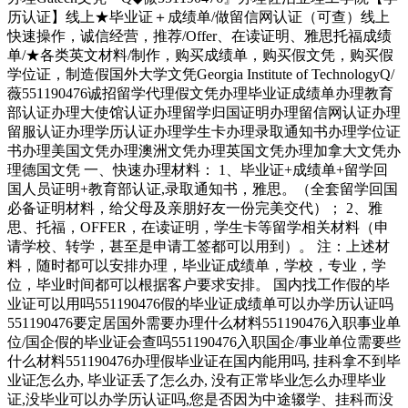
历认证】线上★毕业证＋成绩单/做留信网认证（可查）线上
快速操作，诚信经营，推荐/Offer、在读证明、雅思托福成绩
单/★各类英文材料/制作，购买成绩单，购买假文凭，购买假
学位证，制造假国外大学文凭Georgia Institute of TechnologyQ/
薇551190476诚招留学代理假文凭办理毕业证成绩单办理教育
部认证办理大使馆认证办理留学归国证明办理留信网认证办理
留服认证办理学历认证办理学生卡办理录取通知书办理学位证
书办理美国文凭办理澳洲文凭办理英国文凭办理加拿大文凭办
理德国文凭 一、快速办理材料： 1、毕业证+成绩单+留学回
国人员证明+教育部认证,录取通知书，雅思。（全套留学回国
必备证明材料，给父母及亲朋好友一份完美交代）； 2、雅
思、托福，OFFER，在读证明，学生卡等留学相关材料（申
请学校、转学，甚至是申请工签都可以用到）。 注：上述材
料，随时都可以安排办理，毕业证成绩单，学校，专业，学
位，毕业时间都可以根据客户要求安排。 国内找工作假的毕
业证可以用吗551190476假的毕业证成绩单可以办学历认证吗
551190476要定居国外需要办理什么材料551190476入职事业单
位/国企假的毕业证会查吗551190476入职国企/事业单位需要些
什么材料551190476办理假毕业证在国内能用吗, 挂科拿不到毕
业证怎么办, 毕业证丢了怎么办, 没有正常毕业怎么办理毕业
证,没毕业可以办学历认证吗,您是否因为中途辍学、挂科而没