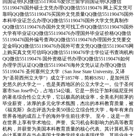
回国证明QQ微信551190476爱尔兰留学回国证明QQ微信
551190476国外硕士文凭办理QQ微信551190476 网上买文凭可
靠吗QQ微信551190476买国外文凭质量QQ微信551190476国外
本科毕业证怎么办理QQ微信551190476国外大学文凭真制作
QQ微信551190476办国外文凭可找工作QQ微信551190476国外
大学有毕业证QQ微信551190476办理国外毕业证价格QQ微信
551190476国外编号查询QQ微信551190476办理国外文凭要交
定金吗QQ微信551190476办国外可查文凭QQ微信551190476网
上购买真文凭可信吗QQ微信551190476学士学位证书查询机构
QQ微信551190476 国外资格证书办理QQ微信551190476如何
办理学历认证QQ微信551190476海外文凭认证办理QQ微信
551190476 圣何塞州立大学（San Jose State University, 又译
为“圣荷西州立大学”）成立于1857年，简称SJSU，是加州历
史悠久的大学之一，也是美西地区的公立大学之一。位于圣何
塞市San Jose中心，占地154公顷。它是一所位于加利福尼亚州
的著名综合性公立大学，它以极高的就业率，全美名列前茅的
毕业薪资，浓厚的多元化学术氛围，杰出的本科教育质量，被
《福克斯》杂志评选为全美50强公立综合性大学，每年有来自
世界各地的成百上千的海外学生前往求学。 至今，这是一所
在世界上享有学术地位、声誉、实习机会和影响力的高等教育
机构，并获誉为美国本科教育质量的核心代表。其计算机系与
会计系更是在当今美国大学教学排名中表现优异。其毕业生大