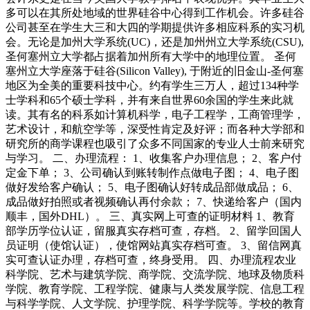
多可以在其所处地域的世界硅谷中心得到工作机会。许多硅谷
公司甚至在学生大三和大四的学期提供许多相应科系的实习机
会。无论是加州大学系统(UC)，还是加州州立大学系统(CSU),
圣何塞州立大学都占据着加州所有大学中的地理位置。 圣何
塞州立大学座落于硅谷(Silicon Valley), 于附近的旧金山-圣何塞
地区为全美的重要科技中心。约有学生三万人，超过134种学
士学科和65个硕士学科，并有来自世界60余国的学生来此就
读。其有名的科系如计算机科学，电子工程学，工商管理学，
艺术设计，和航空学等，深受性肯定及好评；而各种大学部和
研究所的商学课程也吸引了众多不同国家的专业人士前来研究
与学习。 二、办理流程： 1、收集客户办理信息； 2、客户付
定金下单； 3、公司确认到账转制作点做电子图； 4、电子图
做好发给客户确认； 5、电子图确认好转成品部做成品； 6、
成品做好拍照或者视频确认再付余款； 7、快递给客户（国内
顺丰，国外DHL）。 三、真实网上可查的证明材料 1、教育
部学历学位认证，留服真实存档可查，存档。 2、留学回国人
员证明（使馆认证），使馆网站真实存档可查。 3、留信网真
实可查认证办理，存档可查，终身受用。 四、办理流程农业
科学院、艺术与建筑学院、商学院、交流学院、地球及物质科
学院、教育学院、工程学院、健康与人类发展学院、信息工程
与科学学院、人文学院、护理学院、科学学院等。学校的教育