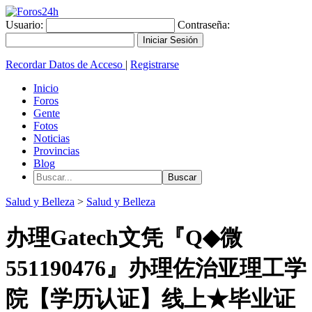
Usuario:
Contraseña:
Recordar Datos de Acceso
|
Registrarse
Inicio
Foros
Gente
Fotos
Noticias
Provincias
Blog
Salud y Belleza
>
Salud y Belleza
办理Gatech文凭『Q◆微
551190476』办理佐治亚理工学
院【学历认证】线上★毕业证