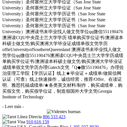
University）圣何塞州立大学学位证（San Jose State
University）圣何塞州立大学学位证（San Jose State
University）圣何塞州立大学学历证书（San Jose State
University）圣何塞州立大学学历证书（San Jose State
University）圣何塞州立大学学历证书（San Jose State
University）澳洲读书未毕业找人做文凭学位qq微信551190476
澳洲读CQU中央昆士兰大学学历 绩单购买学位证书/澳洲读本
科硕士做文凭/购买澳洲大学毕业证成绩单假文凭学历
offieUniversityofSouthernQueensland 澳洲读书未毕业找人做文
凭学位qq微信551190476澳洲读CQU中央昆士兰大学学历成绩
单购买学位证书/澳洲读本科硕士做文凭/购买澳洲大学毕业证
成绩单假文凭学历办理Gatech文凭『Q◆微551190476』办理佐
治亚理工学院【学历认证】线上★毕业证＋成绩单/做留信网
认证（可查）线上快速操作，诚信经营，推荐/Offer、在读证
明、雅思托福成绩单/★各类英文材料/制作，购买成绩单，购
买假文凭，购买假学位证，制造假国外大学文凭Georgia
Institute of Technology
- Leer más -
806 533 423
910 616 159
1-305-507-8029