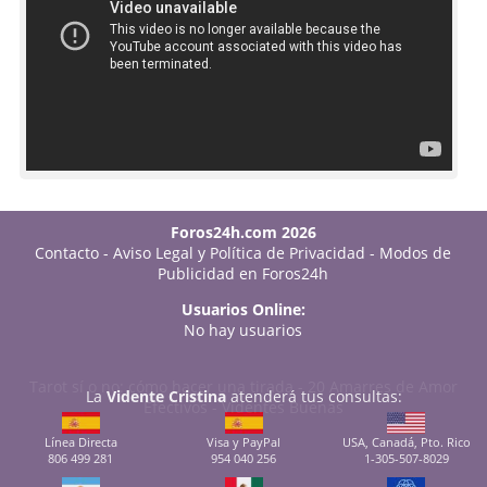
Foros24h.com 2026
Contacto
-
Aviso Legal y Política de Privacidad
-
Modos de
Publicidad en Foros24h
Usuarios Online:
No hay usuarios
Tarot sí o no: cómo hacer una tirada
-
20 Amarres de Amor
La
Vidente Cristina
atenderá tus consultas:
Efectivos
-
Videntes Buenas
Línea Directa
Visa y PayPal
USA, Canadá, Pto. Rico
806 499 281
954 040 256
1-305-507-8029