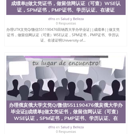
6、客户确认收到结果，付余款。 我们对海外大学及
成绩单||做文凭证书，做留信网认证（可查）WSE认
学院的毕业证成绩单所使用的材料，尺寸大小，防伪
证，SPM证书，PMP证书、学历认证、在读证
结构（包括：水印，阴影底纹，钢印LOGO烫金烫
银，LOGO烫金烫银复合重叠。 文字图案浮雕，激光
dfns
en
Salud y Belleza
镭射，紫外荧光，温感，复印防伪）都有原版本文凭
0 Respuestas
对照。质量得到了广大海外客户群体的认可，同时和
办理UTK文凭Q/微信551190476田纳西大学办毕业证||成绩单||做文凭
海外学校留学中介， 同时能做到与时俱进，及时掌握
证书，做留信网认证（可查）WSE认证，SPM证书，PMP证书、学历认
各大院校的（毕业证，成绩单，资格证，学生卡，结
证、在读证明University of...
业证，录取通知书，在读证明等相关材料）的版本更
新信息， 能够在时间掌握的海外学历文凭的样版，尺
寸大小，纸张材质，防伪技术等等，并在时间收集到
原版实物，以求达到客户的需求。 我们的优势： 我
们在保证合理定价的同时，坚持较高性价比，通过品
质和效率不断优化，为您倾情诠释什么是高性价比。
咨询顾问：Sam q/微信:551190476 Q/微
信:551190476办理毕业证成绩单、教育部认证,录取通
知书，雅思，留学回国证明.
公司专业制作、办理、仿制、成绩单文凭、改成绩、
办理俄亥俄大学文凭Q/微信551190476俄亥俄大学办
教育部学历学位认证、毕业证、成绩单、文凭、学历
毕业证||成绩单||做文凭证书，做留信网认证（可查）
文凭、假文凭假毕业证假学历书制作、假制作、办
WSE认证，SPM证书，PMP证书、学历认证、在
理、仿制学位证书、毕业证文凭、文凭毕业证、毕业
证认证、留服认证、使馆认证、使馆证明、使馆留学
dfns
en
Salud y Belleza
回国人员证明、留学生认证、学历认证、文凭认证学
0 Respuestas