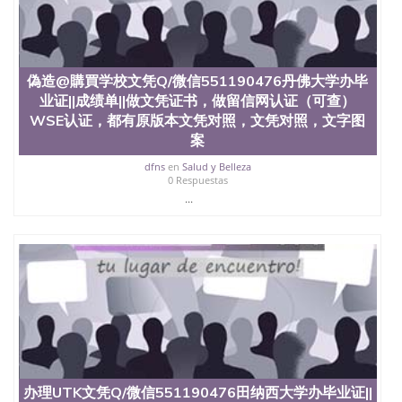
款； 7、快递给客户（国内顺丰，国外DHL）。 三、
真实网上可查的证明材料 1、教育部学历学位认证，
留服真实存档可查，存档。 2、留学回国人员证明
（使馆认证），使馆网站真实存档可查。 3、留信网
真实可查认证办理，存档可查，终身受用。 四、办理
偽造@購買学校文凭Q/微信551190476丹佛大学办毕
流程农业科学院、艺术与建筑学院、商学院、交流学
业证||成绩单||做文凭证书，做留信网认证（可查）
院、地球及物质科学院、教育学院、工程学院、健康
WSE认证，都有原版本文凭对照，文凭对照，文字图
与人类发展学院、信息工程与科学学院、人文学院、
案
护理学院、科学学院等。学校的教育学院排名在全美
前十名，工学院排名在前十五名，且继续攀升中。纽
dfns
en
Salud y Belleza
0 Respuestas
约大学为学生们提供本科、硕士及博士学位。学校的
专业课程包括：会计学、MBA、财务、教育、建筑工
...
程、经济、医学、护理、文学、音乐、生物学、统计
学、美术、电子工程、天文学、农业、环境污染控
制、历史、电气工程、生物工程、建筑设计、工商管
理、材料科学、机械工程、航天工程、土木工程、数
学、化学、英语、社会科学、心理学、戏剧、市场营
销、机械工程、计算机科学、物理学、人工智能、商
科、金融专业 1、客户提供相关材料，确定客户办理
信息，给出操作方案； 2、补充毕业证成绩单等相关
材料； 3、留服注册申请账号，付定金； 4、预约递
交时间，公司人员陪同客户本人一起去留服递交材
料； 5、等待结果，完成结果书留服直接邮寄给客户
办理UTK文凭Q/微信551190476田纳西大学办毕业证||