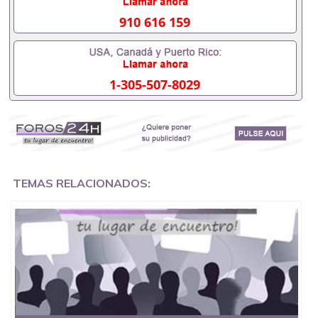
证会查吗551190476入职国企/事业单位需要些什么材
料551190476办理假毕业证在国内能用吗, 挂科拿不到
910 616 159
毕业证怎么办, 毕业证丢了怎么办, 没有正常毕业怎么
办理毕业证,没毕业可以办学历认证吗,您是否因为中
途辍学、挂科而没有正常毕业551190476您是否因为
递交材料不齐而被拒之门外551190476您是否因没正
1-305-507-8029
常毕业而导致回国得不到教育部认证在校挂科了不想
读了,成绩不理想毕不了业怎么办551190476找工作没
有文凭怎么办,怎么办理本科/研究生文凭551190476
如何办理本科/硕士毕业证551190476网上买文凭可靠
吗551190476哪里可以买国外文凭551190476国外本
科毕业证怎么办理551190476国外大学文凭可以打工
作吗551190476怎么办理 外假毕业证551190476哪里
可以制作美国毕业证551190476哪里可以办理澳洲毕
TEMAS RELACIONADOS:
业证551190476留学生在哪里可以买假毕业证
551190476哪里可以办理加拿大毕业证551190476申
请学校办理假的毕业证成绩单可以吗551190476哪里
可以办理水印成绩单551190476哪里可以修改成绩单
GPA分数551190476假毕业证能查出来吗551190476
假文凭网上能查到吗551190476 如何拿到国外毕业证
QQ微信551190476办假大学毕业证QQ微信551190476
国外毕业证去哪认证QQ微信551190476找毕业证封皮
QQ微信551190476国外毕业证外壳定制QQ微信
551190476快速代办国外毕业证QQ微信551190476快