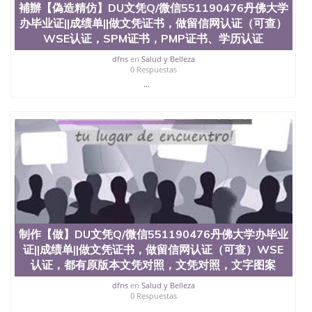
補辦【偽造精仿】DU文凭Q/微信551190476丹佛大学
速拿到国外文凭QQ微信551190476国外留学文凭认证
办毕业证||成绩单||做文凭证书，做留信网认证（可查）
QQ微信551190476国外文凭回国认证QQ微信
551190476泰国文凭办理QQ微信551190476法国留学
WSE认证，SPM证书，PMP证书、学历认证
回国证明QQ微信551190476 国外烫金照片QQ微信
dfns
en
Salud y Belleza
551190476外国文凭在中国有用吗QQ微信551190476
0 Respuestas
德国留学回国证明QQ微信551190476爱尔兰留学回国
...
证明QQ微信551190476国外硕士文凭办理QQ微信
551190476 网上买文凭可靠吗QQ微信551190476买国
外文凭质量QQ微信551190476国外本科毕业证怎么办
理QQ微信551190476国外大学文凭真制作QQ微信
551190476办国外文凭可找工作QQ微信551190476国
外大学有毕业证QQ微信551190476办理国外毕业证价
格QQ微信551190476国外编号查询QQ微信551190476
办理国外文凭要交定金吗QQ微信551190476办国外可
查文凭QQ微信551190476网上购买真文凭可信吗QQ
微信551190476学士学位证书查询机构QQ微信
551190476 国外资格证书办理QQ微信551190476如何
制作【做】DU文凭Q/微信551190476丹佛大学办毕业
办理学历认证QQ微信551190476海外文凭认证办理
证||成绩单||做文凭证书，做留信网认证（可查）WSE
QQ微信551190476 圣何塞州立大学（San Jose State
University, 又译为“圣荷西州立大学”）成立于1857
认证，都有原版本文凭对照，文凭对照，文字图案
年，简称SJSU，是加州历史悠久的大学之一，也是美
dfns
en
Salud y Belleza
西地区的公立大学之一。位于圣何塞市San Jose中
0 Respuestas
心，占地154公顷。它是一所位于加利福尼亚州的著
...