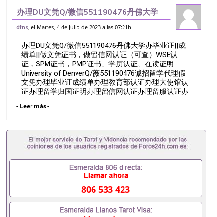
办理DU文凭Q/微信551190476丹佛大学
办毕业证||成绩单||做文凭证书，做留信网认
, el Martes, 4 de Julio de 2023 a las 07:21h
dfns
证（可查）WSE认证，SPM证书，PMP证
办理DU文凭Q/微信551190476丹佛大学办毕业证||成
书、学历认证、在读证明U
绩单||做文凭证书，做留信网认证（可查）WSE认
证，SPM证书，PMP证书、学历认证、在读证明
University of DenverQ/薇551190476诚招留学代理假
文凭办理毕业证成绩单办理教育部认证办理大使馆认
证办理留学归国证明办理留信网认证办理留服认证办
理学历认证办理学生卡办理录取通知书办理学位证书
- Leer más -
办理美国文凭办理澳洲文凭办理英国文凭办理加拿大
文凭办理德国文凭 一、快速办理材料： 1、毕业证
+成绩单+留学回国人员证明+教育部认证,录取通知
书，雅思。（全套留学回国必备证明材料，给父母及
亲朋好友一份完美交代）； 2、雅思、托福，
OFFER，在读证明，学生卡等留学相关材料（申请学
校、转学，甚至是申请工签都可以用到）。 注：上述
材料，随时都可以安排办理，毕业证成绩单，学校，
专业，学位，毕业时间都可以根据客户要求安排。 国
806 533 423
内找工作假的毕业证可以用吗551190476假的毕业证
成绩单可以办学历认证吗551190476要定居国外需要
办理什么材料551190476入职事业单位/国企假的毕业