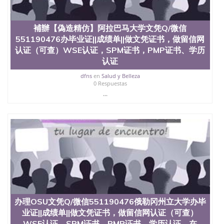
业找人做文凭学位qq微信551190476澳洲读CQU中央
昆士兰大学学历成绩单购买学位证书/澳洲读本科硕
士做文凭/购买澳洲大学毕业证成绩单假文凭学历办
補辦【偽造精仿】阿拉巴马大学文凭Q/微信
理DU文凭Q/微信551190476丹佛大学办毕业证||成绩
551190476办毕业证||成绩单||做文凭证书，做留信网
单||做文凭证书，做留信网认证（可查）WSE认证，
SPM证书，PMP证书、学历认证、在读证明University
认证（可查）WSE认证，SPM证书，PMP证书、学历
of Denver
认证
dfns
en
Salud y Belleza
0 Respuestas
...
办理OSU文凭Q/微信551190476俄勒冈州立大学办毕
业证||成绩单||做文凭证书，做留信网认证（可查）
WSE认证，SPM证书，PMP证书、学历认证、在