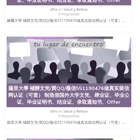
offieUniversityofSouthernQueensland 澳洲读书未毕
业找人做文凭学位qq微信551190476澳洲读CQU中央
dfns
en
Salud y Belleza
0 Respuestas
昆士兰大学学历成绩单购买学位证书/澳洲读本科硕
士做文凭/购买澳洲大学毕业证成绩单假文凭学历劍
赫爾大學 補辦文凭/買QQ/薇信551190476做真实留信网认证（可查）...
橋大學 補辦文凭/買QQ/薇信551190476做真实留信网
认证（可查） 制造假国外大学文凭、肆业证、毕业公
证、毕业证明书、结业证、录取通知书、Offer、在读
证明、雅思托福成绩单
薩里大學 補辦文凭/買QQ/薇信551190476做真实留信
网认证（可查） 制造假国外大学文凭、肆业证、毕业公
证、毕业证明书、结业证、录取通知书、Offer
dfns
en
Salud y Belleza
0 Respuestas
薩里大學 補辦文凭/買QQ/薇信551190476做真实留信网认证（可查）...