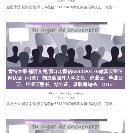
0 Respuestas
心，占地154公顷。它是一所位于加利福尼亚州的著
金匠學院 補辦文凭/買QQ/薇信551190476做真实留信网认证（可查）...
名综合性公立大学，它以极高的就业率，全美名列前
茅的毕业薪资，浓厚的多元化学术氛围，杰出的本科
教育质量，被《福克斯》杂志评选为全美50强公立综
合性大学，每年有来自世界各地的成百上千的海外学
生前往求学。 至今，这是一所在世界上享有学术地
位、声誉、实习机会和影响力的高等教育机构，并获
誉为美国本科教育质量的核心代表。其计算机系与会
计系更是在当今美国大学教学排名中表现优异。其毕
业生大多可以在其所处地域的世界硅谷中心得到工作
机会。许多硅谷公司甚至在学生大三和大四的学期提
供许多相应科系的实习机会。无论是加州大学系统
(UC)，还是加州州立大学系统(CSU), 圣何塞州立大学
肯特大學 補辦文凭/買QQ/薇信551190476做真实留信
都占据着加州所有大学中的地理位置。 圣何塞州立大
网认证（可查） 制造假国外大学文凭、肆业证、毕业公
学座落于硅谷(Silicon Valley), 于附近的旧金山-圣何塞
证、毕业证明书、结业证、录取通知书、Offer
地区为全美的重要科技中心。约有学生三万人，超过
134种学士学科和65个硕士学科，并有来自世界60余
dfns
en
Salud y Belleza
0 Respuestas
国的学生来此就读。其有名的科系如计算机科学，电
肯特大學 補辦文凭/買QQ/薇信551190476做真实留信网认证（可查）...
子工程学，工商管理学，艺术设计，和航空学等，深
受性肯定及好评；而各种大学部和研究所的商学课程
也吸引了众多不同国家的专业人士前来研究与学习。
二、办理流程： 1、收集客户办理信息； 2、客户付
定金下单； 3、公司确认到账转制作点做电子图；
4、电子图做好发给客户确认； 5、电子图确认好转成