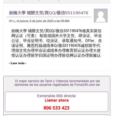
劍橋大學 補辦文凭/買QQ/薇信551190476
做真实留信网认证（可查） 制造假国外大
, el Jueves, 6 de Julio de 2023 a las 05:40h
dfns
学文凭、肆业证、毕业公证、毕业证明书、
劍橋大學 補辦文凭/買QQ/薇信551190476做真实留信
结业证、录取通知书、Offer
网认证（可查） 制造假国外大学文凭、肆业证、毕业
公证、毕业证明书、结业证、录取通知书、Offer、在
读证明、雅思托福成绩单Q/薇551190476诚招留学代
理假文凭办理毕业证成绩单办理教育部认证办理大使
馆认证办理留学归国证明办理留信网认证办理留服认
证办理学历认证办理学生卡办理录取通知书办理学位
- Leer más -
证书办理美国文凭办理澳洲文凭办理英国文凭办理加
拿大文凭办理德国文凭 一、快速办理材料： 1、毕业
证+成绩单+留学回国人员证明+教育部认证,录取通知
书，雅思。（全套留学回国必备证明材料，给父母及
亲朋好友一份完美交代）； 2、雅思、托福，
OFFER，在读证明，学生卡等留学相关材料（申请学
校、转学，甚至是申请工签都可以用到）。 注：上述
材料，随时都可以安排办理，毕业证成绩单，学校，
专业，学位，毕业时间都可以根据客户要求安排。 国
806 533 423
内找工作假的毕业证可以用吗551190476假的毕业证
成绩单可以办学历认证吗551190476要定居国外需要