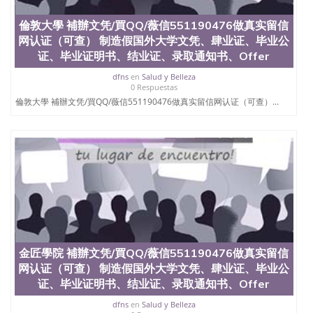
QQ微信551190476国外毕业证外壳定制QQ微信
551190476快速代办国外毕业证QQ微信551190476快
倫敦大學 補辦文凭/買QQ/薇信551190476做真实留信
速拿到国外文凭QQ微信551190476国外留学文凭认证
网认证（可查） 制造假国外大学文凭、肆业证、毕业公
QQ微信551190476国外文凭回国认证QQ微信
551190476泰国文凭办理QQ微信551190476法国留学
证、毕业证明书、结业证、录取通知书、Offer
回国证明QQ微信551190476 国外烫金照片QQ微信
dfns
en
Salud y Belleza
551190476外国文凭在中国有用吗QQ微信551190476
0 Respuestas
德国留学回国证明QQ微信551190476爱尔兰留学回国
倫敦大學 補辦文凭/買QQ/薇信551190476做真实留信网认证（可查）...
证明QQ微信551190476国外硕士文凭办理QQ微信
551190476 网上买文凭可靠吗QQ微信551190476买国
外文凭质量QQ微信551190476国外本科毕业证怎么办
理QQ微信551190476国外大学文凭真制作QQ微信
551190476办国外文凭可找工作QQ微信551190476国
外大学有毕业证QQ微信551190476办理国外毕业证价
格QQ微信551190476国外编号查询QQ微信551190476
办理国外文凭要交定金吗QQ微信551190476办国外可
查文凭QQ微信551190476网上购买真文凭可信吗QQ
微信551190476学士学位证书查询机构QQ微信
551190476 国外资格证书办理QQ微信551190476如何
金匠學院 補辦文凭/買QQ/薇信551190476做真实留信
办理学历认证QQ微信551190476海外文凭认证办理
QQ微信551190476 圣何塞州立大学（San Jose State
网认证（可查） 制造假国外大学文凭、肆业证、毕业公
University, 又译为“圣荷西州立大学”）成立于1857
证、毕业证明书、结业证、录取通知书、Offer
年，简称SJSU，是加州历史悠久的大学之一，也是美
dfns
en
Salud y Belleza
西地区的公立大学之一。位于圣何塞市San Jose中