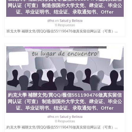
料； 5、等待结果，完成结果书留服直接邮寄给客户
网认证（可查） 制造假国外大学文凭、肆业证、毕业公
6、客户确认收到结果，付余款。 我们对海外大学及
证、毕业证明书、结业证、录取通知书、Offer
学院的毕业证成绩单所使用的材料，尺寸大小，防伪
结构（包括：水印，阴影底纹，钢印LOGO烫金烫
dfns
en
Salud y Belleza
银，LOGO烫金烫银复合重叠。 文字图案浮雕，激光
0 Respuestas
镭射，紫外荧光，温感，复印防伪）都有原版本文凭
班戈大學 補辦文凭/買QQ/薇信551190476做真实留信网认证（可查）...
对照。质量得到了广大海外客户群体的认可，同时和
海外学校留学中介， 同时能做到与时俱进，及时掌握
各大院校的（毕业证，成绩单，资格证，学生卡，结
业证，录取通知书，在读证明等相关材料）的版本更
新信息， 能够在时间掌握的海外学历文凭的样版，尺
寸大小，纸张材质，防伪技术等等，并在时间收集到
原版实物，以求达到客户的需求。 我们的优势： 我
们在保证合理定价的同时，坚持较高性价比，通过品
质和效率不断优化，为您倾情诠释什么是高性价比。
咨询顾问：Sam q/微信:551190476 Q/微
信:551190476办理毕业证成绩单、教育部认证,录取通
約克大學 補辦文凭/買QQ/薇信551190476做真实留信
知书，雅思，留学回国证明.
网认证（可查） 制造假国外大学文凭、肆业证、毕业公
公司专业制作、办理、仿制、成绩单文凭、改成绩、
证、毕业证明书、结业证、录取通知书、Offer
教育部学历学位认证、毕业证、成绩单、文凭、学历
dfns
en
Salud y Belleza
文凭、假文凭假毕业证假学历书制作、假制作、办
0 Respuestas
理、仿制学位证书、毕业证文凭、文凭毕业证、毕业
約克大學 補辦文凭/買QQ/薇信551190476做真实留信网认证（可查）...
证认证、留服认证、使馆认证、使馆证明、使馆留学