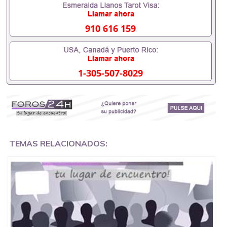
办理什么材料551190476入职事业单位/国企假的毕业
证会查吗551190476入职国企/事业单位需要些什么材
料551190476办理假毕业证在国内能用吗, 挂科拿不到
910 616 159
毕业证怎么办, 毕业证丢了怎么办, 没有正常毕业怎么
办理毕业证,没毕业可以办学历认证吗,您是否因为中
途辍学、挂科而没有正常毕业551190476您是否因为
递交材料不齐而被拒之门外551190476您是否因没正
1-305-507-8029
常毕业而导致回国得不到教育部认证在校挂科了不想
读了,成绩不理想毕不了业怎么办551190476找工作没
有文凭怎么办,怎么办理本科/研究生文凭551190476
如何办理本科/硕士毕业证551190476网上买文凭可靠
吗551190476哪里可以买国外文凭551190476国外本
科毕业证怎么办理551190476国外大学文凭可以打工
作吗551190476怎么办理 外假毕业证551190476哪里
可以制作美国毕业证551190476哪里可以办理澳洲毕
TEMAS RELACIONADOS:
业证551190476留学生在哪里可以买假毕业证
551190476哪里可以办理加拿大毕业证551190476申
请学校办理假的毕业证成绩单可以吗551190476哪里
可以办理水印成绩单551190476哪里可以修改成绩单
GPA分数551190476假毕业证能查出来吗551190476
假文凭网上能查到吗551190476 如何拿到国外毕业证
QQ微信551190476办假大学毕业证QQ微信551190476
国外毕业证去哪认证QQ微信551190476找毕业证封皮