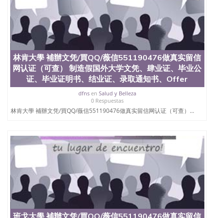
品部做成品； 6、成品做好拍照或者视频确认再付余
款； 7、快递给客户（国内顺丰，国外DHL）。 三、
真实网上可查的证明材料 1、教育部学历学位认证，
留服真实存档可查，存档。 2、留学回国人员证明
（使馆认证），使馆网站真实存档可查。 3、留信网
真实可查认证办理，存档可查，终身受用。 四、办理
林肯大學 補辦文凭/買QQ/薇信551190476做真实留信
流程农业科学院、艺术与建筑学院、商学院、交流学
网认证（可查） 制造假国外大学文凭、肆业证、毕业公
院、地球及物质科学院、教育学院、工程学院、健康
证、毕业证明书、结业证、录取通知书、Offer
与人类发展学院、信息工程与科学学院、人文学院、
护理学院、科学学院等。学校的教育学院排名在全美
dfns
en
Salud y Belleza
0 Respuestas
前十名，工学院排名在前十五名，且继续攀升中。纽
约大学为学生们提供本科、硕士及博士学位。学校的
林肯大學 補辦文凭/買QQ/薇信551190476做真实留信网认证（可查）...
专业课程包括：会计学、MBA、财务、教育、建筑工
程、经济、医学、护理、文学、音乐、生物学、统计
学、美术、电子工程、天文学、农业、环境污染控
制、历史、电气工程、生物工程、建筑设计、工商管
理、材料科学、机械工程、航天工程、土木工程、数
学、化学、英语、社会科学、心理学、戏剧、市场营
销、机械工程、计算机科学、物理学、人工智能、商
科、金融专业 1、客户提供相关材料，确定客户办理
信息，给出操作方案； 2、补充毕业证成绩单等相关
材料； 3、留服注册申请账号，付定金； 4、预约递
交时间，公司人员陪同客户本人一起去留服递交材
班戈大學 補辦文凭/買QQ/薇信551190476做真实留信