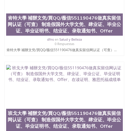
教育质量，被《福克斯》杂志评选为全美50强公立综
合性大学，每年有来自世界各地的成百上千的海外学
生前往求学。 至今，这是一所在世界上享有学术地
肯特大學 補辦文凭/買QQ/薇信551190476做真实留信
位、声誉、实习机会和影响力的高等教育机构，并获
网认证（可查） 制造假国外大学文凭、肆业证、毕业公
誉为美国本科教育质量的核心代表。其计算机系与会
证、毕业证明书、结业证、录取通知书、Offer
计系更是在当今美国大学教学排名中表现优异。其毕
业生大多可以在其所处地域的世界硅谷中心得到工作
dfns
en
Salud y Belleza
机会。许多硅谷公司甚至在学生大三和大四的学期提
0 Respuestas
供许多相应科系的实习机会。无论是加州大学系统
肯特大學 補辦文凭/買QQ/薇信551190476做真实留信网认证（可查）...
(UC)，还是加州州立大学系统(CSU), 圣何塞州立大学
都占据着加州所有大学中的地理位置。 圣何塞州立大
学座落于硅谷(Silicon Valley), 于附近的旧金山-圣何塞
地区为全美的重要科技中心。约有学生三万人，超过
134种学士学科和65个硕士学科，并有来自世界60余
国的学生来此就读。其有名的科系如计算机科学，电
子工程学，工商管理学，艺术设计，和航空学等，深
受性肯定及好评；而各种大学部和研究所的商学课程
也吸引了众多不同国家的专业人士前来研究与学习。
二、办理流程： 1、收集客户办理信息； 2、客户付
定金下单； 3、公司确认到账转制作点做电子图；
班戈大學 補辦文凭/買QQ/薇信551190476做真实留信
4、电子图做好发给客户确认； 5、电子图确认好转成
网认证（可查） 制造假国外大学文凭、肆业证、毕业公
品部做成品； 6、成品做好拍照或者视频确认再付余
证、毕业证明书、结业证、录取通知书、Offer
款； 7、快递给客户（国内顺丰，国外DHL）。 三、