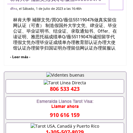
做真实留信网认证（可查） 制造假国外大学
, el Sábado, 1 de Julio de 2023 a las 16:46h
dfns
文凭、肆业证、毕业公证、毕业证明书、结
林肯大學 補辦文凭/買QQ/薇信551190476做真实留信
业证、录取通知书、Offer
网认证（可查） 制造假国外大学文凭、肆业证、毕业
公证、毕业证明书、结业证、录取通知书、Offer、在
读证明、雅思托福成绩单Q/薇551190476诚招留学代
理假文凭办理毕业证成绩单办理教育部认证办理大使
馆认证办理留学归国证明办理留信网认证办理留服认
证办理学历认证办理学生卡办理录取通知书办理学位
- Leer más -
证书办理美国文凭办理澳洲文凭办理英国文凭办理加
拿大文凭办理德国文凭 一、快速办理材料： 1、毕业
证+成绩单+留学回国人员证明+教育部认证,录取通知
书，雅思。（全套留学回国必备证明材料，给父母及
亲朋好友一份完美交代）； 2、雅思、托福，
OFFER，在读证明，学生卡等留学相关材料（申请学
806 533 423
校、转学，甚至是申请工签都可以用到）。 注：上述
材料，随时都可以安排办理，毕业证成绩单，学校，
专业，学位，毕业时间都可以根据客户要求安排。 国
内找工作假的毕业证可以用吗551190476假的毕业证
910 616 159
成绩单可以办学历认证吗551190476要定居国外需要
办理什么材料551190476入职事业单位/国企假的毕业
证会查吗551190476入职国企/事业单位需要些什么材
1-305-507-8029
料551190476办理假毕业证在国内能用吗, 挂科拿不到