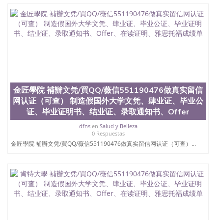
QQ微信551190476国外文凭回国认证QQ微信
551190476泰国文凭办理QQ微信551190476法国留学
回国证明QQ微信551190476 国外烫金照片QQ微信
551190476外国文凭在中国有用吗QQ微信551190476
德国留学回国证明QQ微信551190476爱尔兰留学回国
证明QQ微信551190476国外硕士文凭办理QQ微信
551190476 网上买文凭可靠吗QQ微信551190476买国
外文凭质量QQ微信551190476国外本科毕业证怎么办
理QQ微信551190476国外大学文凭真制作QQ微信
551190476办国外文凭可找工作QQ微信551190476国
金匠學院 補辦文凭/買QQ/薇信551190476做真实留信
外大学有毕业证QQ微信551190476办理国外毕业证价
网认证（可查） 制造假国外大学文凭、肆业证、毕业公
格QQ微信551190476国外编号查询QQ微信551190476
证、毕业证明书、结业证、录取通知书、Offer
办理国外文凭要交定金吗QQ微信551190476办国外可
查文凭QQ微信551190476网上购买真文凭可信吗QQ
dfns
en
Salud y Belleza
微信551190476学士学位证书查询机构QQ微信
0 Respuestas
551190476 国外资格证书办理QQ微信551190476如何
金匠學院 補辦文凭/買QQ/薇信551190476做真实留信网认证（可查）...
办理学历认证QQ微信551190476海外文凭认证办理
QQ微信551190476 圣何塞州立大学（San Jose State
University, 又译为“圣荷西州立大学”）成立于1857
年，简称SJSU，是加州历史悠久的大学之一，也是美
西地区的公立大学之一。位于圣何塞市San Jose中
心，占地154公顷。它是一所位于加利福尼亚州的著
名综合性公立大学，它以极高的就业率，全美名列前
茅的毕业薪资，浓厚的多元化学术氛围，杰出的本科