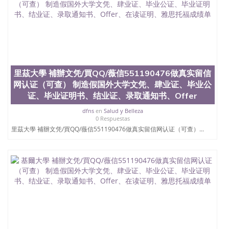
结构（包括：水印，阴影底纹，钢印LOGO烫金烫
银，LOGO烫金烫银复合重叠。 文字图案浮雕，激光
镭射，紫外荧光，温感，复印防伪）都有原版本文凭
对照。质量得到了广大海外客户群体的认可，同时和
海外学校留学中介， 同时能做到与时俱进，及时掌握
各大院校的（毕业证，成绩单，资格证，学生卡，结
业证，录取通知书，在读证明等相关材料）的版本更
里茲大學 補辦文凭/買QQ/薇信551190476做真实留信
新信息， 能够在时间掌握的海外学历文凭的样版，尺
网认证（可查） 制造假国外大学文凭、肆业证、毕业公
寸大小，纸张材质，防伪技术等等，并在时间收集到
原版实物，以求达到客户的需求。 我们的优势： 我
证、毕业证明书、结业证、录取通知书、Offer
们在保证合理定价的同时，坚持较高性价比，通过品
dfns
en
Salud y Belleza
质和效率不断优化，为您倾情诠释什么是高性价比。
0 Respuestas
咨询顾问：Sam q/微信:551190476 Q/微
里茲大學 補辦文凭/買QQ/薇信551190476做真实留信网认证（可查）...
信:551190476办理毕业证成绩单、教育部认证,录取通
知书，雅思，留学回国证明.
公司专业制作、办理、仿制、成绩单文凭、改成绩、
教育部学历学位认证、毕业证、成绩单、文凭、学历
文凭、假文凭假毕业证假学历书制作、假制作、办
理、仿制学位证书、毕业证文凭、文凭毕业证、毕业
证认证、留服认证、使馆认证、使馆证明、使馆留学
回国人员证明、留学生认证、学历认证、文凭认证学
位认证、留学生学历认证、留学生学位认证、英国文
凭学历、美国文凭学历、澳洲文凭学历、加拿大文凭