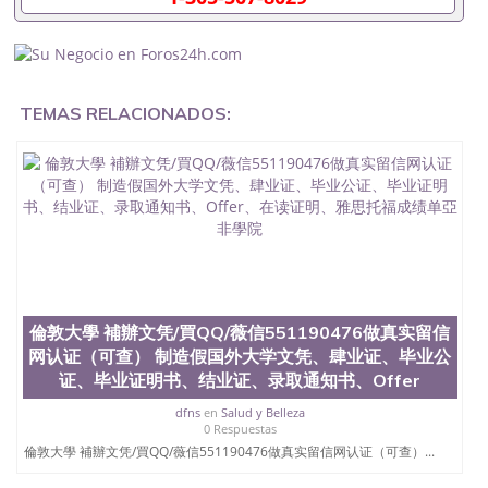
毕业证怎么办, 毕业证丢了怎么办, 没有正常毕业怎么
办理毕业证,没毕业可以办学历认证吗,您是否因为中
途辍学、挂科而没有正常毕业551190476您是否因为
递交材料不齐而被拒之门外551190476您是否因没正
常毕业而导致回国得不到教育部认证在校挂科了不想
TEMAS RELACIONADOS:
读了,成绩不理想毕不了业怎么办551190476找工作没
有文凭怎么办,怎么办理本科/研究生文凭551190476
如何办理本科/硕士毕业证551190476网上买文凭可靠
吗551190476哪里可以买国外文凭551190476国外本
科毕业证怎么办理551190476国外大学文凭可以打工
作吗551190476怎么办理 外假毕业证551190476哪里
可以制作美国毕业证551190476哪里可以办理澳洲毕
业证551190476留学生在哪里可以买假毕业证
551190476哪里可以办理加拿大毕业证551190476申
请学校办理假的毕业证成绩单可以吗551190476哪里
可以办理水印成绩单551190476哪里可以修改成绩单
倫敦大學 補辦文凭/買QQ/薇信551190476做真实留信
GPA分数551190476假毕业证能查出来吗551190476
网认证（可查） 制造假国外大学文凭、肆业证、毕业公
假文凭网上能查到吗551190476 如何拿到国外毕业证
证、毕业证明书、结业证、录取通知书、Offer
QQ微信551190476办假大学毕业证QQ微信551190476
国外毕业证去哪认证QQ微信551190476找毕业证封皮
dfns
en
Salud y Belleza
0 Respuestas
QQ微信551190476国外毕业证外壳定制QQ微信
倫敦大學 補辦文凭/買QQ/薇信551190476做真实留信网认证（可查）...
551190476快速代办国外毕业证QQ微信551190476快
速拿到国外文凭QQ微信551190476国外留学文凭认证