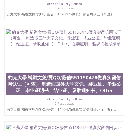
真实网上可查的证明材料 1、教育部学历学位认证，
dfns
en
Salud y Belleza
留服真实存档可查，存档。 2、留学回国人员证明
0 Respuestas
（使馆认证），使馆网站真实存档可查。 3、留信网
班戈大學 補辦文凭/買QQ/薇信551190476做真实留信网认证（可查）...
真实可查认证办理，存档可查，终身受用。 四、办理
流程农业科学院、艺术与建筑学院、商学院、交流学
院、地球及物质科学院、教育学院、工程学院、健康
与人类发展学院、信息工程与科学学院、人文学院、
护理学院、科学学院等。学校的教育学院排名在全美
前十名，工学院排名在前十五名，且继续攀升中。纽
约大学为学生们提供本科、硕士及博士学位。学校的
专业课程包括：会计学、MBA、财务、教育、建筑工
程、经济、医学、护理、文学、音乐、生物学、统计
学、美术、电子工程、天文学、农业、环境污染控
制、历史、电气工程、生物工程、建筑设计、工商管
約克大學 補辦文凭/買QQ/薇信551190476做真实留信
理、材料科学、机械工程、航天工程、土木工程、数
网认证（可查） 制造假国外大学文凭、肆业证、毕业公
学、化学、英语、社会科学、心理学、戏剧、市场营
销、机械工程、计算机科学、物理学、人工智能、商
证、毕业证明书、结业证、录取通知书、Offer
科、金融专业 1、客户提供相关材料，确定客户办理
dfns
en
Salud y Belleza
信息，给出操作方案； 2、补充毕业证成绩单等相关
0 Respuestas
材料； 3、留服注册申请账号，付定金； 4、预约递
約克大學 補辦文凭/買QQ/薇信551190476做真实留信网认证（可查）...
交时间，公司人员陪同客户本人一起去留服递交材
料； 5、等待结果，完成结果书留服直接邮寄给客户
6、客户确认收到结果，付余款。 我们对海外大学及
学院的毕业证成绩单所使用的材料，尺寸大小，防伪