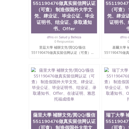
551190476做真实留信网认证
551190
State University）圣何塞州立大学（San Jose St
（可查） 制造假国外大学文
（可查）
University）圣何塞州立大学（ San Jose State Un
凭、肆业证、毕业公证、毕业
圣何塞州立大学文凭（San Jose State Universit
凭、肆业
圣何塞州立大学文凭（San Jose State Universit
证明书、结业证、录取通知
证明书、
塞州立大学学历（San Jose State University）
书、Offer
大学学历（San Jose State University）圣何塞
（San Jose State University）圣何塞州立大学（S
dfns
en
Salud y Belleza
dfns
0 Respuestas
State University）圣何塞州立大学学位证（San J
里茲大學 補辦文凭/買QQ/薇信
基爾大學 
State University）圣何塞州立大学学位证（San Jos
551190476做真实留信网认证（可查）...
551190476
University）圣何塞州立大学（San Jose State Un
何塞州立大学（San Jose State University）圣
立大学学位证（San Jose State University）圣
立大学结业证（San Jose State University）圣
立大学学位证（San Jose State University）圣
立大学学历证书（San Jose State University）
塞州立大学学历证书（San Jose State Unive
读CQU中央昆士兰大学学历 绩单购买学位证书
学历offieUniversityofSouthernQueens
央昆士兰大学学历成绩单购买学位证书/澳洲读
威大學 補辦文凭/買QQ/薇信551190476
证、毕业证明书、结业证、录取通知书、Offer
薩里大學 補辦文凭/買QQ/薇信
瑞丁大學 
551190476做真实留信网认证
551190
（可查） 制造假国外大学文
（可查）