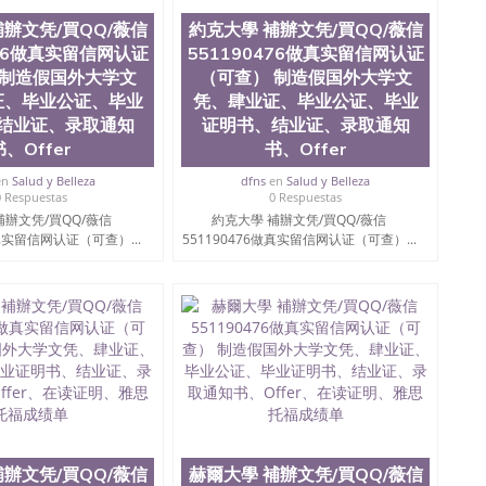
学为学生们提供本科、硕士及博士学位。学校的专业课程
補辦文凭/買QQ/薇信
約克大學 補辦文凭/買QQ/薇信
、经济、医学、护理、文学、音乐、生物学、统计学、美
476做真实留信网认证
551190476做真实留信网认证
历史、电气工程、生物工程、建筑设计、工商管理、材料
化学、英语、社会科学、心理学、戏剧、市场营销、机械
 制造假国外大学文
（可查） 制造假国外大学文
金融专业 1、客户提供相关材料，确定客户办理信息，给
证、毕业公证、毕业
凭、肆业证、毕业公证、毕业
 3、留服注册申请账号，付定金； 4、预约递交时间，公
结业证、录取通知
证明书、结业证、录取通知
等待结果，完成结果书留服直接邮寄给客户 6、客户确认收
书、Offer
书、Offer
业证成绩单所使用的材料，尺寸大小，防伪结构（包括：水
金烫银复合重叠。 文字图案浮雕，激光镭射，紫外荧光，温
en
Salud y Belleza
dfns
en
Salud y Belleza
了广大海外客户群体的认可，同时和海外学校留学中介，
0 Respuestas
0 Respuestas
业证，成绩单，资格证，学生卡，结业证，录取通知书，
補辦文凭/買QQ/薇信
約克大學 補辦文凭/買QQ/薇信
在时间掌握的海外学历文凭的样版，尺寸大小，纸张材质，
做真实留信网认证（可查）...
551190476做真实留信网认证（可查）...
到客户的需求。 我们的优势： 我们在保证合理定价的同
您倾情诠释什么是高性价比。 咨询顾问：Sam q/微
理毕业证成绩单、教育部认证,录取通知书，雅思，留学回国证明.
绩、教育部学历学位认证、毕业证、成绩单、文凭、学历
办理、仿制学位证书、毕业证文凭、文凭毕业证、毕业证
学回国人员证明、留学生认证、学历认证、文凭认证学位
文凭学历、美国文凭学历、澳洲文凭学历、加拿大文凭学
0476 圣何塞州立大学毕业证（San Jose State
ate University）圣何塞州立大学毕业证（San Jose State
te University）圣何塞州立大学成绩单（ San Jose State
補辦文凭/買QQ/薇信
赫爾大學 補辦文凭/買QQ/薇信
tate University）成绩单圣何塞州立大学文凭（San Jose