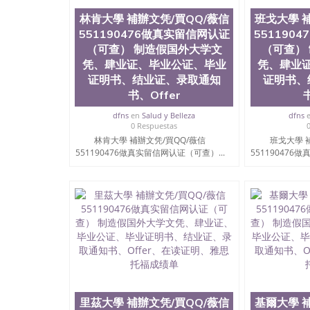
工学院排名在前十五名，且继续攀升中。纽约大
林肯大學 補辦文凭/買QQ/薇信
班戈大學 
包括：会计学、MBA、财务、教育、建筑工程
551190476做真实留信网认证
551190
术、电子工程、天文学、农业、环境污染控制、
科学、机械工程、航天工程、土木工程、数学、
（可查） 制造假国外大学文
（可查）
工程、计算机科学、物理学、人工智能、商科、
凭、肆业证、毕业公证、毕业
凭、肆业
出操作方案； 2、补充毕业证成绩单等相关材料；
证明书、结业证、录取通知
证明书、
司人员陪同客户本人一起去留服递交材料； 5、
书、Offer
到结果，付余款。 我们对海外大学及学院的毕
印，阴影底纹，钢印LOGO烫金烫银，LOGO烫
dfns
en
Salud y Belleza
dfns
感，复印防伪）都有原版本文凭对照。质量得到
0 Respuestas
同时能做到与时俱进，及时掌握各大院校的（毕
林肯大學 補辦文凭/買QQ/薇信
班戈大學 
551190476做真实留信网认证（可查）...
在读证明等相关材料）的版本更新信息， 能够
551190476
防伪技术等等，并在时间收集到原版实物，以求达
时，坚持较高性价比，通过品质和效率不断优化，为
信:551190476 Q/微信:551190476办
公司专业制作、办理、仿制、成绩单文凭、改成
文凭、假文凭假毕业证假学历书制作、假制作、
认证、留服认证、使馆认证、使馆证明、使馆留
认证、留学生学历认证、留学生学位认证、英国
历、新西兰学历认证等q:551190476 微信：55119
University）圣何塞州立大学毕业证（San Jose St
University）圣何塞州立大学成绩单（San Jose Sta
里茲大學 補辦文凭/買QQ/薇信
基爾大學 
University）圣何塞州立大学成绩单（San Jose S