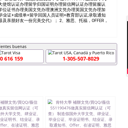
大使馆认证办理留学归国证明办理留信网认证办理留服认
学位证书办理美国文凭办理澳洲文凭办理英国文凭办理加
毕业证+成绩单+留学回国人员证明+教育部认证,录取通知
及亲朋好友一份完美交代）； 2、雅思、托福，OFFER，
转学，甚至是申请工签都可以用到）。 注：上述材料，随
，学位，毕业时间都可以根据客户要求安排。 国内找工作
单可以办学历认证吗551190476要定居国外需要办理什么材
吗551190476入职国企/事业单位需要些什么材料
拿不到毕业证怎么办, 毕业证丢了怎么办, 没有正常毕业怎么办
辍学、挂科而没有正常毕业551190476您是否因为递交
0 616 159
1-305-507-8029
没正常毕业而导致回国得不到教育部认证在校挂科了不想读了,
有文凭怎么办,怎么办理本科/研究生文凭551190476如何办
51190476哪里可以买国外文凭551190476国外本科毕业
51190476怎么办理 外假毕业证551190476哪里可以制作
1190476留学生在哪里可以买假毕业证551190476哪里可
的毕业证成绩单可以吗551190476哪里可以办理水印成绩单
90476假毕业证能查出来吗551190476假文凭网上能查到吗
0476办假大学毕业证QQ微信551190476国外毕业证去哪认证
0476国外毕业证外壳定制QQ微信551190476快速代办国外毕
51190476国外留学文凭认证QQ微信551190476国外文凭
51190476法国留学回国证明QQ微信551190476 国外烫金
信551190476德国留学回国证明QQ微信551190476爱尔
办理QQ微信551190476 网上买文凭可靠吗QQ微信