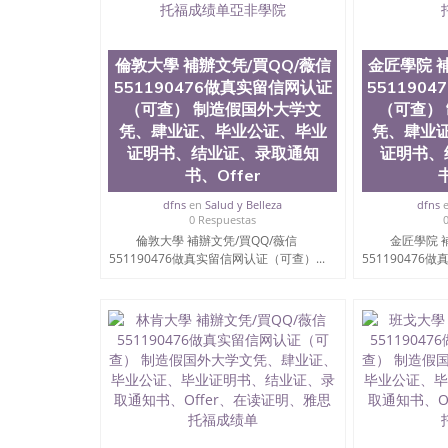
551190476买国外文凭质量QQ微信5511904
制作QQ微信551190476办国外文凭可找工作QQ微信
外毕业证价格QQ微信551190476国外编号查询Q
551190476办国外可查文凭QQ微信5511904
倫敦大學 補辦文凭/買QQ/薇信
金匠學院 
机构QQ微信551190476 国外资格证书办理QQ微信
551190476做真实留信网认证
551190
认证办理QQ微信551190476 圣何塞州立大学（San J
（可查） 制造假国外大学文
（可查）
1857年，简称SJSU，是加州历史悠久的大学之
凭、肆业证、毕业公证、毕业
凭、肆业
中心，占地154公顷。它是一所位于加利福尼亚
证明书、结业证、录取通知
证明书、
茅的毕业薪资，浓厚的多元化学术氛围，杰出的
书、Offer
合性大学，每年有来自世界各地的成百上千的海
位、声誉、实习机会和影响力的高等教育机构，
dfns
en
Salud y Belleza
dfns
计系更是在当今美国大学教学排名中表现优异。
0 Respuestas
机会。许多硅谷公司甚至在学生大三和大四的学
倫敦大學 補辦文凭/買QQ/薇信
金匠學院 
(UC)，还是加州州立大学系统(CSU), 圣何
551190476做真实留信网认证（可查）...
551190476
学座落于硅谷(Silicon Valley), 于附
134种学士学科和65个硕士学科，并有来自世
子工程学，工商管理学，艺术设计，和航空学等
也吸引了众多不同国家的专业人士前来研究与学习
定金下单； 3、公司确认到账转制作点做电子图；
部做成品； 6、成品做好拍照或者视频确认再付余
网上可查的证明材料 1、教育部学历学位认证，
证），使馆网站真实存档可查。 3、留信网真实
科学院、艺术与建筑学院、商学院、交流学院、
展学院、信息工程与科学学院、人文学院、护理