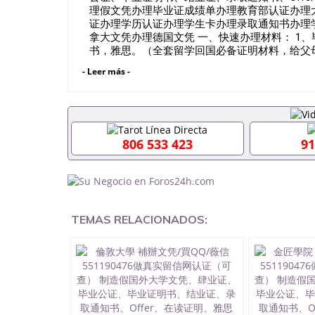
理假文凭办理毕业证成绩单办理教育部认证办理
证办理学历认证办理学生卡办理录取通知书办理
拿大文凭办理德国文凭 一、快速办理材料： 1、
书，雅思。（全套留学回国必备证明材料，给父母
在读证明，学生卡等留学相关材料（申请学校、
- Leer más -
时都可以安排办理，毕业证成绩单，学校，专业
假的毕业证可以用吗551190476假的毕业证成绩
料551190476入职事业单位/国企假的毕业证会查
551190476办理假毕业证在国内能用吗, 挂科
理毕业证,没毕业可以办学历认证吗,您是否因为中途
806 533 423
91
材料不齐而被拒之门外551190476您是否因
成绩不理想毕不了业怎么办551190476找工作没
理本科/硕士毕业证551190476网上买文凭可靠吗5
证怎么办理551190476国外大学文凭可以打工作吗5
美国毕业证551190476哪里可以办理澳洲毕业证55
以办理加拿大毕业证551190476申请学校办理假
TEMAS RELACIONADOS:
551190476哪里可以修改成绩单GPA分数5511
551190476 如何拿到国外毕业证QQ微信55119
QQ微信551190476找毕业证封皮QQ微信55119
业证QQ微信551190476快速拿到国外文凭QQ微信5
回国认证QQ微信551190476泰国文凭办理QQ微信5
照片QQ微信551190476外国文凭在中国有用吗QQ微
兰留学回国证明QQ微信551190476国外硕士文凭