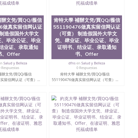
76国外本科毕业证怎么办理QQ微信551190476国外大学文凭真
551190476国外大学有毕业证QQ微信551190476办理国
Q微信551190476办理国外文凭要交定金吗QQ微信
76网上购买真文凭可信吗QQ微信551190476学士学位证书查询
補辦文凭/買QQ/薇信
肯特大學 補辦文凭/買QQ/薇信
551190476如何办理学历认证QQ微信551190476海外文凭
476做真实留信网认证
551190476做真实留信网认证
ose State University, 又译为“圣荷西州立大学”）成立于
 制造假国外大学文
（可查） 制造假国外大学文
一，也是美西地区的公立大学之一。位于圣何塞市San Jose
证、毕业公证、毕业
凭、肆业证、毕业公证、毕业
州的著名综合性公立大学，它以极高的就业率，全美名列前
结业证、录取通知
证明书、结业证、录取通知
本科教育质量，被《福克斯》杂志评选为全美50强公立综
书、Offer
书、Offer
外学生前往求学。 至今，这是一所在世界上享有学术地
并获誉为美国本科教育质量的核心代表。其计算机系与会
en
Salud y Belleza
dfns
en
Salud y Belleza
其毕业生大多可以在其所处地域的世界硅谷中心得到工作
0 Respuestas
0 Respuestas
期提供许多相应科系的实习机会。无论是加州大学系统
補辦文凭/買QQ/薇信
肯特大學 補辦文凭/買QQ/薇信
塞州立大学都占据着加州所有大学中的地理位置。 圣何塞州立大
做真实留信网认证（可查）...
551190476做真实留信网认证（可查）...
近的旧金山-圣何塞地区为全美的重要科技中心。约有学生三万人，超过
界60余国的学生来此就读。其有名的科系如计算机科学，电
，深受性肯定及好评；而各种大学部和研究所的商学课程
。 二、办理流程： 1、收集客户办理信息； 2、客户付
 4、电子图做好发给客户确认； 5、电子图确认好转成品
款； 7、快递给客户（国内顺丰，国外DHL）。 三、真实
留服真实存档可查，存档。 2、留学回国人员证明（使馆认
可查认证办理，存档可查，终身受用。 四、办理流程农业
地球及物质科学院、教育学院、工程学院、健康与人类发
学院、科学学院等。学校的教育学院排名在全美前十名，