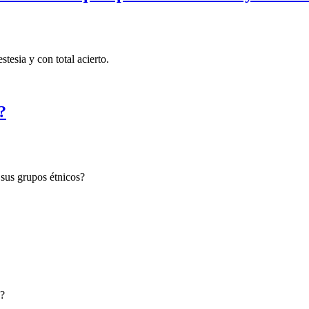
tesia y con total acierto.
?
 sus grupos étnicos?
o?