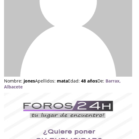
Nombre:
jones
Apellidos:
mata
Edad:
48 años
De:
Barrax,
Albacete