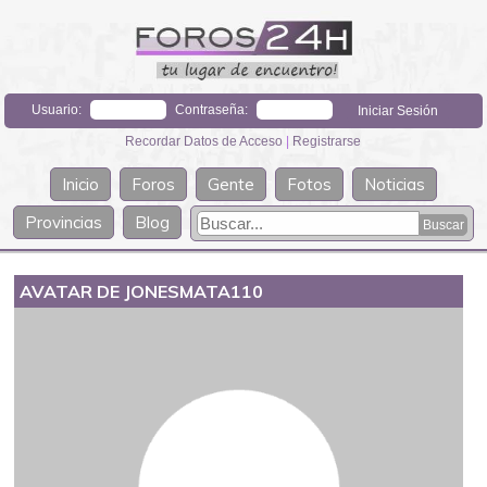
Usuario:
Contraseña:
Recordar Datos de Acceso
|
Registrarse
Inicio
Foros
Gente
Fotos
Noticias
Provincias
Blog
AVATAR DE JONESMATA110