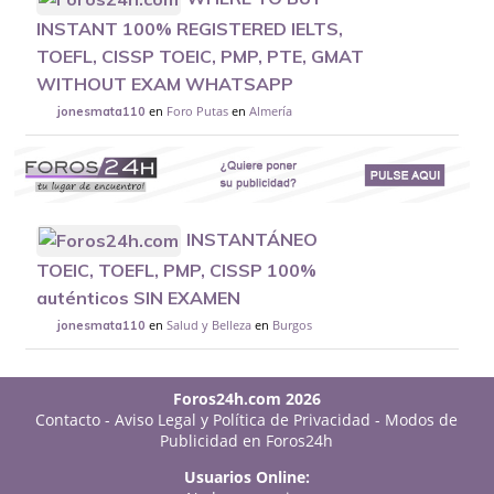
INSTANT 100% REGISTERED IELTS,
TOEFL, CISSP TOEIC, PMP, PTE, GMAT
WITHOUT EXAM WHATSAPP
en
Foro Putas
en
Almería
jonesmata110
INSTANTÁNEO
TOEIC, TOEFL, PMP, CISSP 100%
auténticos SIN EXAMEN
en
Salud y Belleza
en
Burgos
jonesmata110
Foros24h.com 2026
Contacto
-
Aviso Legal y Política de Privacidad
-
Modos de
Publicidad en Foros24h
Usuarios Online: