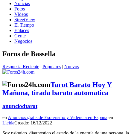
Noticias
Fotos
Vídeos
StreetView
El Tiempo
Enlaces
Gente
Negocios
Foros de Bassella
Respuesta Reciente
|
Populares
|
Nuevos
Tarot Barato Hoy Y
Mañana, tirada barato automatica
anunciodtarot
en
Anuncios gratis de Esoterismo y Videncia en España
en
Lleida
Creado: 16/12/2022
Soy psíquico, diagnostico el estado de la energía de una persona, la