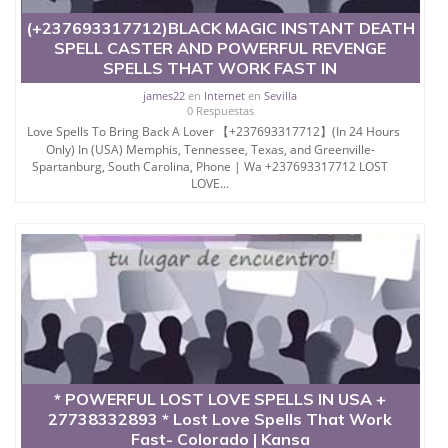
(+237693317712)BLACK MAGIC INSTANT DEATH
SPELL CASTER AND POWERFUL REVENGE
SPELLS THAT WORK FAST IN
james22
en
Internet
en
Sevilla
0 Respuestas
Love Spells To Bring Back A Lover 【+237693317712】(In 24 Hours
Only) In (USA) Memphis, Tennessee, Texas, and Greenville-
Spartanburg, South Carolina, Phone | Wa +237693317712 LOST
LOVE...
* POWERFUL LOST LOVE SPELLS IN USA +
27738332893 * Lost Love Spells That Work
Fast- Colorado | Kansa