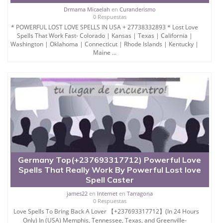
Drmama Micaelah
en
Curanderismo
0 Respuestas
* POWERFUL LOST LOVE SPELLS IN USA + 27738332893 * Lost Love
Spells That Work Fast- Colorado | Kansas | Texas | California |
Washington | Oklahoma | Connecticut | Rhode Islands | Kentucky |
Maine ...
Germany Top(+237693317712) Powerful Love
Spells That Really Work By Powerful Lost love
Spell Caster
james22
en
Internet
en
Tarragona
0 Respuestas
Love Spells To Bring Back A Lover 【+237693317712】(In 24 Hours
Only) In (USA) Memphis, Tennessee, Texas, and Greenville-