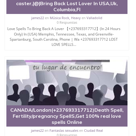
caster,|@|Bring Back Lost Lover In USA,Uk,
Columbia,Fl
james22
en
Música Rock, Heavy
en
Valladolid
0 Respuestas
Love Spells To Bring Back A Lover 【+237693317712】(In 24 Hours
Only) In (USA) Memphis, Tennessee, Texas, and Greenville-
Spartanburg, South Carolina, Phone | Wa +237693317712 LOST
LOVE SPELLS...
CANADA/London(+237693317712)Death Spell,
Fertility/pregnancy SpellS,Get 100% real love
spells Online
james22
en
Fantasías sexuales
en
Ciudad Real
0 Respuestas