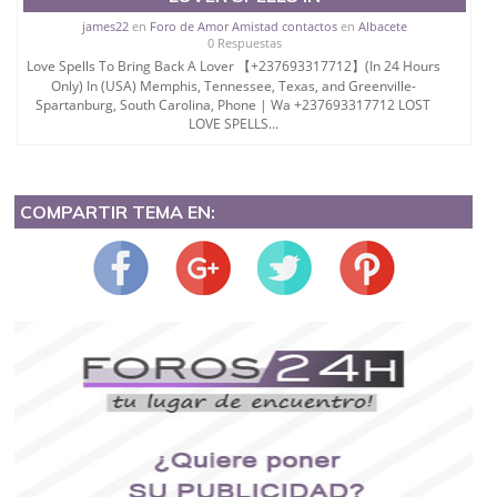
james22
en
Foro de Amor Amistad contactos
en
Albacete
0 Respuestas
Love Spells To Bring Back A Lover 【+237693317712】(In 24 Hours
Only) In (USA) Memphis, Tennessee, Texas, and Greenville-
Spartanburg, South Carolina, Phone | Wa +237693317712 LOST
LOVE SPELLS...
COMPARTIR TEMA EN: