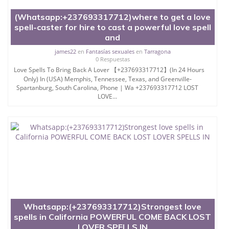
(Whatsapp:+237693317712)where to get a love
spell-caster for hire to cast a powerful love spell
and
james22
en
Fantasías sexuales
en
Tarragona
0 Respuestas
Love Spells To Bring Back A Lover 【+237693317712】(In 24 Hours
Only) In (USA) Memphis, Tennessee, Texas, and Greenville-
Spartanburg, South Carolina, Phone | Wa +237693317712 LOST
LOVE...
Whatsapp:(+237693317712)Strongest love
spells in California POWERFUL COME BACK LOST
LOVER SPELLS IN