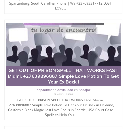
Spartanburg, South Carolina, Phone | Wa +237693317712 LOST
LOVE...
GET OUT OF PRISON SPELL THAT WORKS FAST
Miami, +27639896887 Simple Love Potion To Get
Your Ex Back i
papaomar
en
Actualidad
en
Badajoz
0 Respuestas
GET OUT OF PRISON SPELL THAT WORKS FAST Miami,
+27639896887 Simple Love Potion To Get Your Ex Back in Oakland,
California Black Magic Lost Love Spells in Seattle, USA Court Case
Spells to Help You...