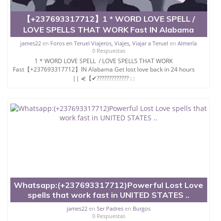
【+237693317712】1 * WORD LOVE SPELL /
LOVE SPELLS THAT WORK Fast IN Alabama
james22
en
Foros en Teruel Viajeros, Viajes, Viajar a Teruel
en
Almería
0 Respuestas
1 * WORD LOVE SPELL / LOVE SPELLS THAT WORK
Fast【+237693317712】IN Alabama Get lost love back in 24 hours
|| ⋞【✔????????????? : :
Whatsapp:(+237693317712)Powerful Lost Love
spells that work fast in UNITED STATES ..
james22
en
Ser Padres
en
Burgos
0 Respuestas