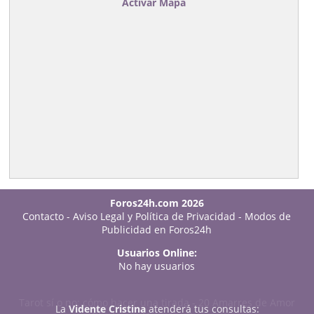
Activar Mapa
Foros24h.com 2026
Contacto
-
Aviso Legal y Política de Privacidad
-
Modos de
Publicidad en Foros24h
Usuarios Online:
No hay usuarios
Tarot sí o no: cómo hacer una tirada
-
20 Amarres de Amor
La
Vidente Cristina
atenderá tus consultas: