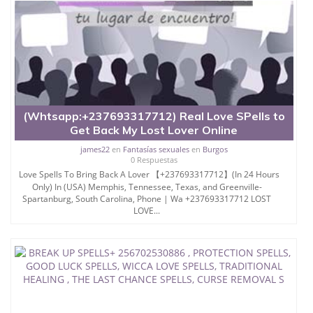
(Whtsapp:+237693317712) Real Love SPells to
Get Back My Lost Lover Online
james22
en
Fantasías sexuales
en
Burgos
0 Respuestas
Love Spells To Bring Back A Lover 【+237693317712】(In 24 Hours
Only) In (USA) Memphis, Tennessee, Texas, and Greenville-
Spartanburg, South Carolina, Phone | Wa +237693317712 LOST
LOVE...