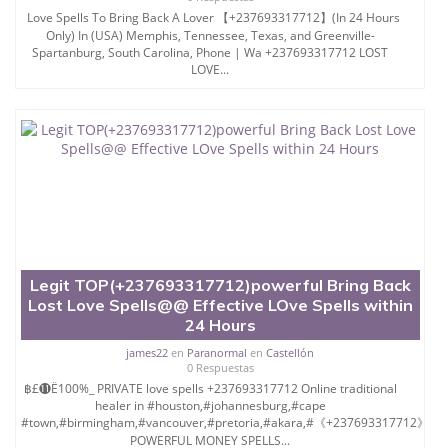
Love Spells To Bring Back A Lover 【+237693317712】(In 24 Hours
Only) In (USA) Memphis, Tennessee, Texas, and Greenville-
Spartanburg, South Carolina, Phone | Wa +237693317712 LOST
LOVE...
Legit TOP(+237693317712)powerful Bring Back
Lost Love Spells@@ Effective LOve Spells within
24 Hours
james22
en
Paranormal
en
Castellón
0 Respuestas
฿£⓫Ё100%_ PRIVATE love spells +237693317712 Online traditional
healer in #houston,#johannesburg,#cape
#town,#birmingham,#vancouver,#pretoria,#akara,#《+237693317712》
POWERFUL MONEY SPELLS...