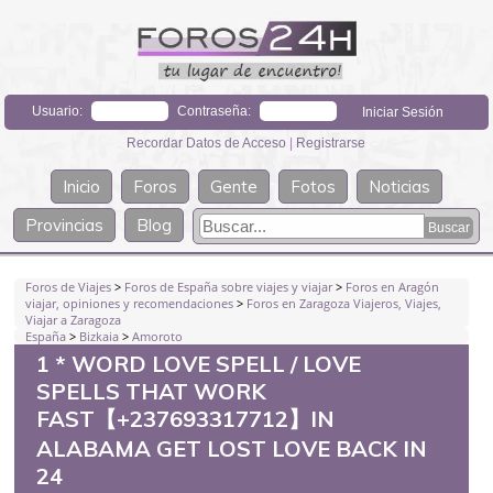
Usuario:
Contraseña:
Recordar Datos de Acceso
|
Registrarse
Inicio
Foros
Gente
Fotos
Noticias
Provincias
Blog
Foros de Viajes
>
Foros de España sobre viajes y viajar
>
Foros en Aragón
viajar, opiniones y recomendaciones
>
Foros en Zaragoza Viajeros, Viajes,
Viajar a Zaragoza
España
>
Bizkaia
>
Amoroto
1 * WORD LOVE SPELL / LOVE
SPELLS THAT WORK
FAST【+237693317712】IN
ALABAMA GET LOST LOVE BACK IN
24