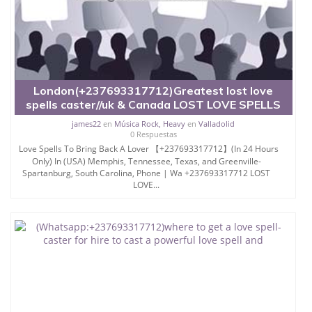
London(+237693317712)Greatest lost love
spells caster//uk & Canada LOST LOVE SPELLS
james22
en
Música Rock, Heavy
en
Valladolid
0 Respuestas
Love Spells To Bring Back A Lover 【+237693317712】(In 24 Hours
Only) In (USA) Memphis, Tennessee, Texas, and Greenville-
Spartanburg, South Carolina, Phone | Wa +237693317712 LOST
LOVE...