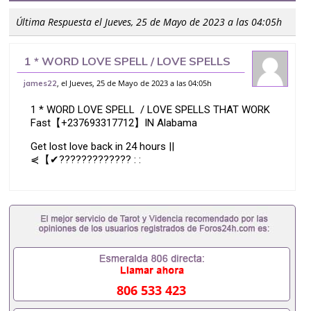
Última Respuesta el Jueves, 25 de Mayo de 2023 a las 04:05h
1 * WORD LOVE SPELL / LOVE SPELLS
THAT WORK Fast【+237693317712】
, el Jueves, 25 de Mayo de 2023 a las 04:05h
james22
IN Alabama Get lost love back in 24
1 * WORD LOVE SPELL / LOVE SPELLS THAT WORK
Fast【+237693317712】IN Alabama
Get lost love back in 24 hours ||
⋞【✔????????????? : :
806 533 423