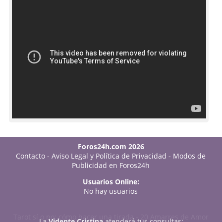
Foros24h.com 2026
Contacto
-
Aviso Legal y Política de Privacidad
-
Modos de
Publicidad en Foros24h
Usuarios Online:
No hay usuarios
Tarot sí o no: cómo hacer una tirada
-
20 Amarres de Amor
La
Vidente Cristina
atenderá tus consultas: