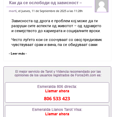
Как да се ослободи од зависност –
пат до вистинско закрепнување
, el Jueves, 11 de Septiembre de 2025 a las 11:28h
morti
Зависноста од дрога е проблем кој може да ги
разруши сите аспекти од животот – од здравјето
и семејството до кариерата и социјалните врски.
Често луѓето кои се соочуваат со овој предизвик
чувствуваат срам и вина, па се обидуваат сами
да излезат од кругот.
- Leer más -
Но обидите без стручна помош најчесто
завршуваат со рецидив.
Затоа е клучно да се избере професионален
третман за зависност од дрога
кој дава реални
резултати и обезбедува долгорочна поддршка.
Во Центарот за зависници работи тим од
психијатри, психолози, медицински лица и
806 533 423
терапевти.
Програмата започнува со детална проценка:
колку време трае зависноста, кои супстанци се