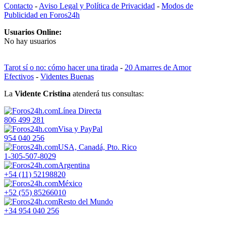
Contacto
-
Aviso Legal y Política de Privacidad
-
Modos de
Publicidad en Foros24h
Usuarios Online:
No hay usuarios
Tarot sí o no: cómo hacer una tirada
-
20 Amarres de Amor
Efectivos
-
Videntes Buenas
La
Vidente Cristina
atenderá tus consultas:
Línea Directa
806 499 281
Visa y PayPal
954 040 256
USA, Canadá, Pto. Rico
1-305-507-8029
Argentina
+54 (11) 52198820
México
+52 (55) 85266010
Resto del Mundo
+34 954 040 256